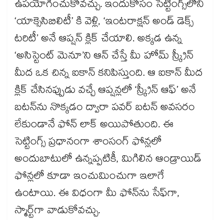
ఉపయోగించుకోవచ్చు. ఇందుకోసం సెట్టింగ్స్‌‌‌‌లోని
‘యాక్సెసిబిలిటీ’ కి వెళ్లి, ‘ఇంటరాక్షన్ అండ్ డెక్స్​
టరిటీ’ అనే ఆప్షన్ క్లిక్ చేయాలి. అక్కడ ఉన్న
‘అసిస్టెంట్ మెనూ’ని ఆన్ చేస్తే మీ హోమ్ స్క్రీన్
మీద ఒక చిన్న ఐకాన్ కనిపిస్తుంది. ఆ ఐకాన్ మీద
క్లిక్ చేసినప్పుడు వచ్చే ఆప్షన్లలో ‘స్క్రీన్ ఆఫ్’ అనే
బటన్‌‌‌‌ను నొక్కడం ద్వారా పవర్ బటన్ అవసరం
లేకుండానే ఫోన్ లాక్ అయిపోతుంది. ఈ
సెట్టింగ్స్ ప్రధానంగా శాంసంగ్ ఫోన్లలో
అందుబాటులో ఉన్నప్పటికీ, మిగిలిన ఆండ్రాయిడ్
ఫోన్లలో కూడా ఇంచుమించుగా ఇలాగే
ఉంటాయి. ఈ విధంగా మీ ఫోన్‌‌‌‌ను సేఫ్​గా,
స్మార్ట్‌‌‌‌గా వాడుకోవచ్చు.