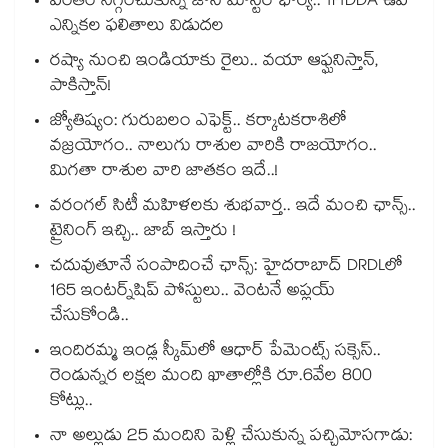
పంతం నెగ్గించుకున్న జానీ మాస్టర్ భార్య.. TFTDDA ఉప
ఎన్నికల ఫలితాలు విడుదల
రష్యా నుంచి ఇండియాకు రైలు.. వయా ఆఫ్ఘనిస్తాన్,
పాకిస్తాన్!
జ్యోతిష్యం: గురుబలం ఎఫెక్ట్.. కర్కాటకరాశిలో
వజ్రయోగం.. నాలుగు రాశుల వారికి రాజయోగం..
మిగతా రాశుల వారి జాతకం ఇదే..!
వరంగల్ సిటీ మహిళలకు శుభవార్త.. ఇదే మంచి ఛాన్స్..
ట్రైనింగ్ ఇచ్చి.. జాబ్ ఇస్తారు !
చదువుతూనే సంపాదించే ఛాన్స్: హైదరాబాద్ DRDLలో
165 ఇంటర్న్‌షిప్ పోస్టులు.. వెంటనే అప్లయ్
చేసుకోండి..
ఇందిరమ్మ ఇండ్ల స్కీమ్‌‌‌‌‌‌‌‌లో ఆధార్ పేమెంట్స్ సక్సెస్..
రెండున్నర లక్షల మంది ఖాతాల్లోకి రూ.6వేల 800
కోట్లు..
నా అల్లుడు 25 మందిని పెళ్లి చేసుకున్న పచ్చిమోసగాడు: