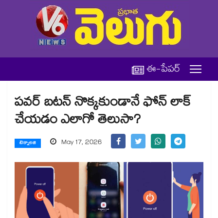
ఈ-పేపర్
పవర్ బటన్ నొక్కకుండానే ఫోన్ లాక్
చేయడం ఎలాగో తెలుసా?
May 17, 2026
టెక్నాలజి