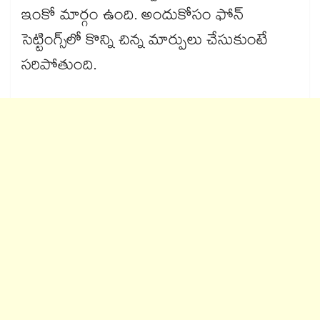
ఇంకో మార్గం ఉంది. అందుకోసం ఫోన్
సెట్టింగ్స్‌‌‌‌లో కొన్ని చిన్న మార్పులు చేసుకుంటే
సరిపోతుంది.