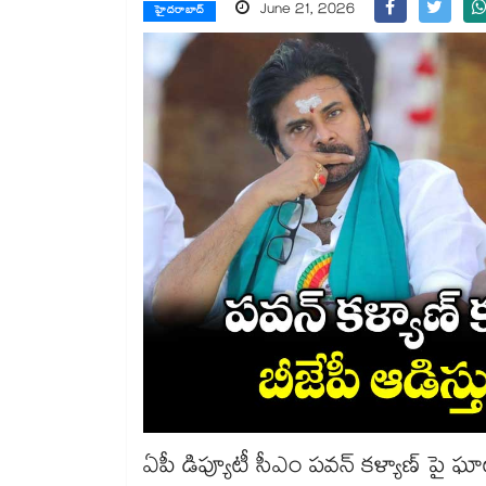
June 21, 2026
హైదరాబాద్
ఏపీ డిప్యూటీ సీఎం పవన్ కళ్యాణ్ పై ఘా