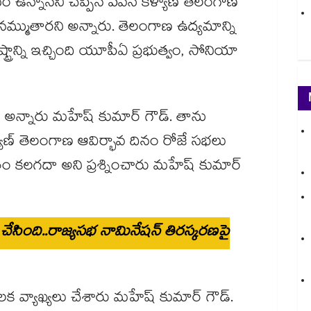
ం ఉన్నానని చెప్పిన పవన్ కళ్యాణ్ తెలంగాణ
నమ్ముతారని అన్నారు. తెలంగాణ ఉద్యమాన్ని
ష్ట్రాన్ని ఇచ్చింది యూపీఏ ప్రభుత్వం, సోనియా
ని అన్నారు మహేష్ కుమార్ గౌడ్. తాను
్యాణ్ తెలంగాణ ఆవిర్భావ దినం రోజే సభలు
ం కలగదా అని ప్రశ్నించారు మహేష్ కుమార్
ర చేసింది..రాజ్యసభ నామినేషన్ తిరస్కరణపై
లక వ్యాఖ్యలు చేశారు మహేష్ కుమార్ గౌడ్.