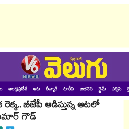
శం
ఆంధ్రప్రదేశ్
ఆట
తీన్మార్
టాకీస్
బిజినెస్
క్రైమ్
సక్సెస్
ల
క్క.. బీజేపీ ఆడిస్తున్న ఆటలో
కుమార్ గౌడ్