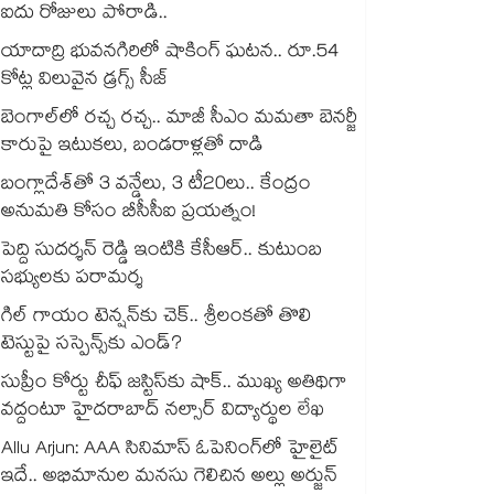
ఐదు రోజులు పోరాడి..
యాదాద్రి భువనగిరిలో షాకింగ్ ఘటన.. రూ.54
కోట్ల విలువైన డ్రగ్స్ సీజ్
బెంగాల్⁭లో రచ్చ రచ్చ.. మాజీ సీఎం మమతా బెనర్జీ
కారుపై ఇటుకలు, బండరాళ్లతో దాడి
బంగ్లాదేశ్⁬తో 3 వన్డేలు, 3 టీ20లు.. కేంద్రం
అనుమతి కోసం బీసీసీఐ ప్రయత్నం!
పెద్ది సుదర్శన్ రెడ్డి ఇంటికి కేసీఆర్.. కుటుంబ
సభ్యులకు పరామర్శ
గిల్ గాయం టెన్షన్‌కు చెక్.. శ్రీలంకతో తొలి
టెస్టుపై సస్పెన్స్‌కు ఎండ్?
సుప్రీం కోర్టు చీఫ్ జస్టిస్⁭కు షాక్.. ముఖ్య అతిథిగా
వద్దంటూ హైదరాబాద్ నల్సార్ విద్యార్థుల లేఖ
Allu Arjun: AAA సినిమాస్ ఓపెనింగ్‌లో హైలైట్
ఇదే.. అభిమానుల మనసు గెలిచిన అల్లు అర్జున్