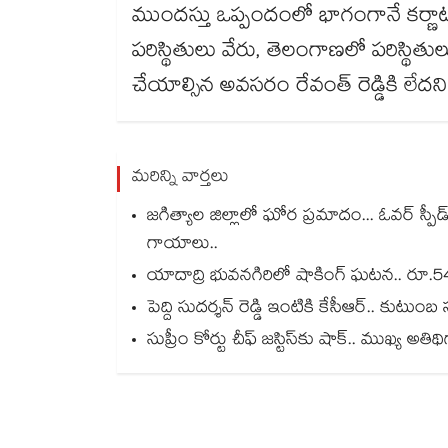
ముందస్తు ఒప్పందంలో భాగంగానే కర్ణాటక
పరిస్థితులు వేరు, తెలంగాణలో పరిస్థితులు
చేయాల్సిన అవసరం రేవంత్ రెడ్డికి లేద
మరిన్ని వార్తలు
జగిత్యాల జిల్లాలో ఘోర ప్రమాదం... ఓవర్ స్పీడ
గాయాలు..
యాదాద్రి భువనగిరిలో షాకింగ్ ఘటన.. రూ.54 కో
పెద్ది సుదర్శన్ రెడ్డి ఇంటికి కేసీఆర్.. కుటు
సుప్రీం కోర్టు చీఫ్ జస్టిస్⁭కు షాక్.. ముఖ్య అ