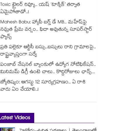
Toxic ట్రైలర్ రివ్యూ.. యష్ ‘టాక్సిక్’ తర్వాత
ఏమైపోతాడో..!
Mahesh Babu: హ్యాపీ బర్త్ డే MB.. మహేష్‌పై
నమ్రత ప్రేమ వర్షం.. ఫిదా అవుతున్న సూపర్‌స్టార్
ఫ్యాన్స్
ప్రతి పల్లెకూ ఆర్టీసీ బస్సు..బస్సులు రాని గ్రామాలపై..
రాష్ట్రవ్యాప్తంగా సర్వే
పంజాబ్ నేషనల్ బ్యాంకులో ఉద్యోగ నోటిఫికేషన్..
మినిమమ్ డిగ్రీ ఉంటె చాలు.. కొద్దిరోజులు ఛాన్స్...
జ్యోతిష్యం: ఆగస్టు 12 సూర్యగ్రహణం.. ఏ రాశి
వారు ఏం చేయాలి..!
Latest Videos