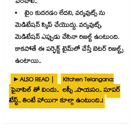
పెంచాలి..
టైం కుదరడం లేదని, వర్కవుట్స్​ ను
మెడిటేషన్​ స్కిప్ చేయొద్దు. వర్కవుట్స్,
మెడిటేషన్ ఎప్పుడు చేసినా రిజల్ట్ ఉంటుంది.
కాకపోతే ఈ పర్ఫెక్ట్ టైమ్​లో చేస్తే బెటర్ రిజల్ట్స్
ఉంటాయి..
►ALSO READ |
Kitchen Telangana:
పైనాపిల్ తో విందు.. లస్సీ ..పాయసం.. సూపర్
టేస్ట్.. తింటే హాయిగా కూల్గా ఉంటుంది..!