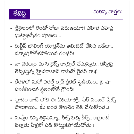
మరిన్ని వార్తలు
లేటెస్ట్
శ్రీశైలంలో రెండో రోజు వరుణయాగ సహిత సహస్ర
ఘట్టాభిషేకం పూజలు...
కుల్దీప్ బౌలింగ్ యాక్షన్‌ను ఇమిటేట్ చేసిన జడేజా..
నవ్వాపుకోలేకపోయిన గంభీర్!
నా వైకల్యం చూసి రైడ్స్ క్యాన్సిల్ చేస్తున్నరు.. కన్నీళ్లు
తెప్పిస్తున్న హైదరాబాద్ రాపిడో రైడర్ గాథ
కేరళలో మరో వరల్డ్ క్లాస్ క్రికెట్ స్టేడియం.. జై షా
పరిశీలించిన స్థలంలోనే గ్రౌండ్!
హైదరాబాద్ లోని ఈ ఏరియాల్లో.. ఫేక్ నంబర్ ప్లేట్స్
దొరికాయి... మీ బండి కొంచెం చెక్ చేసుకోండి..!
నువ్వేం కన్న తల్లివమ్మా.. రీల్స్ పిచ్చి పీక్స్.. జర్రుంటే
పిల్లాడు నీళ్లలో పడి కొట్టుకపోయేటోడు !