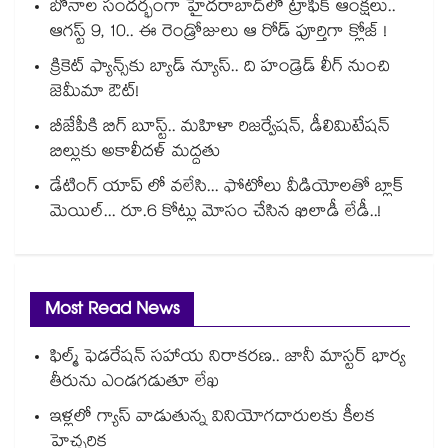
బోనాల సందర్భంగా హైదరాబాద్‌లో ట్రాఫిక్ ఆంక్షలు..
ఆగస్ట్ 9, 10.. ఈ రెండ్రోజులు ఆ రోడ్ పూర్తిగా క్లోజ్ !
క్రికెట్ ఫ్యాన్స్‌కు బ్యాడ్ న్యూస్.. ది హండ్రెడ్ లీగ్ నుంచి
జెమీమా ఔట్!
బీజేపీకి బిగ్ బూస్ట్.. మహిళా రిజర్వేషన్, డీలిమిటేషన్
బిల్లుకు అకాలీదళ్ మద్దతు
డేటింగ్ యాప్ లో వలేసి... ఫోటోలు వీడియోలతో బ్లాక్
మెయిల్... రూ.6 కోట్లు మోసం చేసిన ఖిలాడీ లేడీ..!
Most Read News
ఫిల్మ్ ఫెడరేషన్ సహాయ నిరాకరణ.. జానీ మాస్టర్ భార్య
తీరును ఎండగడుతూ లేఖ
ఇళ్లలో గ్యాస్ వాడుతున్న వినియోగదారులకు కీలక
హెచ్చరిక