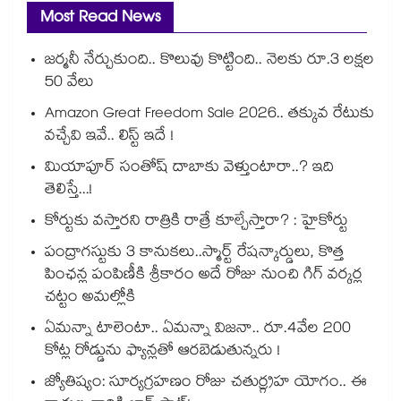
Most Read News
జర్మనీ నేర్చుకుంది.. కొలువు కొట్టింది.. నెలకు రూ.3 లక్షల
50 వేలు
Amazon Great Freedom Sale 2026.. తక్కువ రేటుకు
వచ్చేవి ఇవే.. లిస్ట్ ఇదే !
మియాపూర్ సంతోష్ దాబాకు వెళ్తుంటారా..? ఇది
తెలిస్తే...!
కోర్టుకు వస్తారని రాత్రికి రాత్రే కూల్చేస్తారా? : హైకోర్టు
పంద్రాగస్టుకు 3 కానుకలు..స్మార్ట్ రేషన్కార్డులు, కొత్త
పింఛన్ల పంపిణీకి శ్రీకారం అదే రోజు నుంచి గిగ్ వర్కర్ల
చట్టం అమల్లోకి
ఏమన్నా టాలెంటా.. ఏమన్నా విజనా.. రూ.4వేల 200
కోట్ల రోడ్డును ఫ్యాన్లతో ఆరబెడుతున్నరు !
జ్యోతిష్యం: సూర్యగ్రహణం రోజు చతుర్గ్రహ యోగం.. ఈ