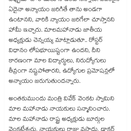
ఎప్పుడూ పోరాడుతూనే ఉంటానన్నారు. ఎవరికైనా
ఏదైనా అన్యాయం జరిగితే తాను అండగా
ఉంటానని, వారికి న్యాయం జరిగేలా చూస్తానని
హామీ ఇచ్చారు. మాలమహానాడు జాతీయ
అధ్యక్షుడు చెన్నయ్య మాట్లాడుతూ.. రోస్టర్
విధానం లోపభూయిష్టంగా ఉందని, దీని
కారణంగా మాల విద్యార్థులు, నిరుద్యోగులు
తీవ్రంగా నష్టపోతారని, ఉద్యోగుల ప్రమోషన్లలో
అన్యాయం జరుగుతుందన్నారు.
అంతకుముందు మంత్రి వివేక్ వెంకట స్వామిని
మాల మహానాడు నాయకులు సన్మానించారు.
మాల మహానాడు రాష్ట్ర అధ్యక్షుడు బూర్గుల
వెంకటేశ్వర్లు, నాయకులు రాజు వస్తాదు, డాక్టర్