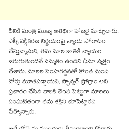
దీనికి మంత్రి ముఖ్య అతిథిగా హాజరై మాట్లాడారు.
ఎస్సీ వర్గీకరణ నిర్ణయంపై న్యాయ పోరాటం
చేస్తున్నామని, తమ మాల జాతికి న్యాయం
జరుగుతుందనే నమ్మకం ఉందని ధీమా వ్యక్తం
చేశారు. మాలల సింహగర్జనతో కొంత మంది
నోర్లు మూతపడ్డాయని, స్పాన్సర్ ప్రోగ్రాం అని
ప్రచారం చేసిన వారికి చెంప పెట్టుగా మాలలు
సంఘటితంగా తమ శక్తిని చూపెట్టారని
పేర్కొన్నారు.