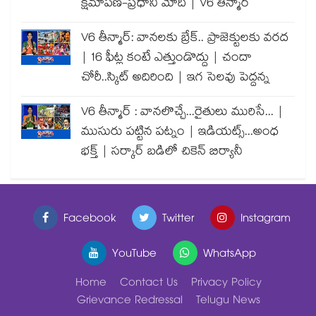
క్షమాపణ-ప్రధాని మోదీ | V6 తీన్మార్
V6 తీన్మార్: వానలకు బ్రేక్.. ప్రాజెక్టులకు వరద
| 16 ఫీట్ల కంటే ఎత్తుండొద్దు | చందా
చోరీ..స్కిట్ అదిరింది | ఇగ సెలవు పెద్దన్న
V6 తీన్మార్ : వానలొచ్చే...రైతులు మురిసే... |
ముసురు పట్టిన పట్నం | ఇడియట్స్...అంధ
భక్త్ | సర్కార్ బడిలో చికెన్ బిర్యానీ
Facebook
Twitter
Instagram
YouTube
WhatsApp
Home
Contact Us
Privacy Policy
Grievance Redressal
Telugu News