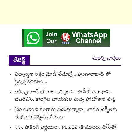
మరిన్ని వార్తలు
లేటెస్ట్
విద్యార్థుల రక్తం మోడీ చేతుల్లో... హుజురాబాద్ లో
స్టిక్కర్ల కలకలం...
సికింద్రాబాద్ బోనాల చెక్కుల పంపిణీలో రసాభాస..
బీఆర్ఎస్, కాంగ్రెస్ నాయకుల మధ్య ప్రోటోకాల్ లొల్లి
ఏఐ గురించి కంగారు పడుతున్నారా.. భారత టెక్కీలకు
శుభవార్త చెప్పిన నోమురా
CSK షాకింగ్ నిర్ణయం.. IPL 2027కి ముందు ధోనీతో