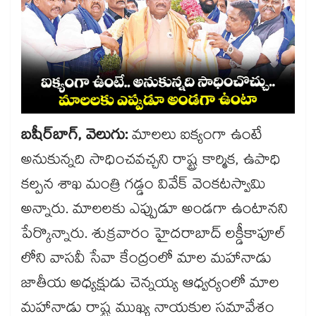
బషీర్​బాగ్, వెలుగు:
మాలలు ఐక్యంగా ఉంటే
అనుకున్నది సాధించవచ్చని రాష్ట్ర కార్మిక, ఉపాధి
కల్పన శాఖ మంత్రి గడ్డం వివేక్ వెంకటస్వామి
అన్నారు. మాలలకు ఎప్పుడూ అండగా ఉంటానని
పేర్కొన్నారు. శుక్రవారం హైదరాబాద్ లక్డీకాపూల్
లోని వాసవీ సేవా కేంద్రంలో మాల మహానాడు
జాతీయ అధ్యక్షుడు చెన్నయ్య ఆధ్వర్యంలో మాల
మహానాడు రాష్ట్ర ముఖ్య నాయకుల సమావేశం