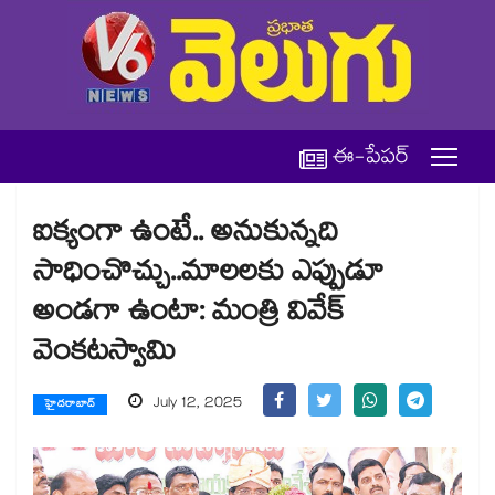
ఈ-పేపర్
ఐక్యంగా ఉంటే.. అనుకున్నది
సాధించొచ్చు..మాలలకు ఎప్పుడూ
అండగా ఉంటా: మంత్రి వివేక్
వెంకటస్వామి
July 12, 2025
హైదరాబాద్