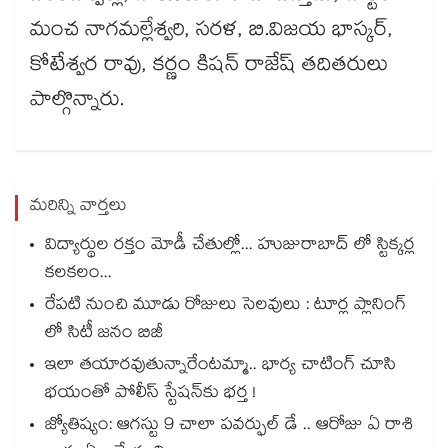
మంచ నాగమల్లేశ్వరి, సరళ, బి.విజయ భాస్కర్,
కోటేశ్వర రావు, కర్ణం కిషన్ రాజేష్ తదితరులు
పాల్గొన్నారు.
మరిన్ని వార్తలు
విద్యార్థుల రక్తం మోడీ చేతుల్లో... హుజురాబాద్ లో స్టిక్కర్ల
కలకలం...
రేపటి నుంచి మూడు రోజులు సెలవులు : టూర్ల ప్లానింగ్
లో సిటీ జనం బిజీ
ఇలా తయారవుతున్నారేంటమ్మా.. భార్య చాటింగ్ చూసి
భయంతో పోలీస్ స్టేషన్⁫కు భర్త !
జ్యోతిష్యం: ఆగస్టు 9 చాలా పవర్ఫుల్ డే .. ఆరోజు ఏ రాశి