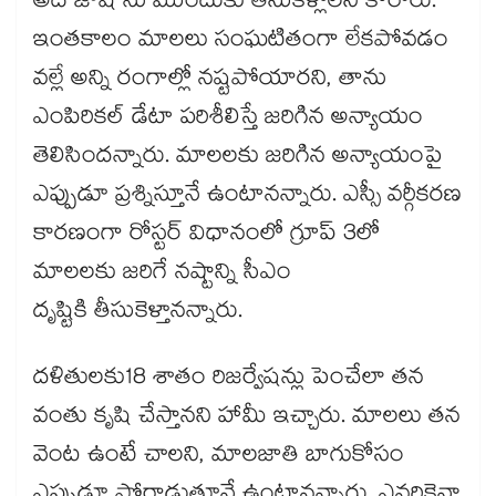
అదే జోష్ ను ముందుకు తీసుకెళ్లాలని కోరారు.
ఇంతకాలం మాలలు సంఘటితంగా లేకపోవడం
వల్లే అన్ని రంగాల్లో నష్టపోయారని, తాను
ఎంపిరికల్ డేటా పరిశీలిస్తే జరిగిన అన్యాయం
తెలిసిందన్నారు. మాలలకు జరిగిన అన్యాయంపై
ఎప్పుడూ ప్రశ్నిస్తూనే ఉంటానన్నారు. ఎస్సీ వర్గీకరణ
కారణంగా రోస్టర్ విధానంలో గ్రూప్ 3లో
మాలలకు జరిగే నష్టాన్ని సీఎం
దృష్టికి తీసుకెళ్తానన్నారు.
దళితులకు18 శాతం రిజర్వేషన్లు పెంచేలా తన
వంతు కృషి చేస్తానని హామీ ఇచ్చారు. మాలలు తన
వెంట ఉంటే చాలని, మాలజాతి బాగుకోసం