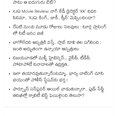
పాటు ఆ ఐదుగురు ఔట్?
KJQ Movie Review: నాగ్ కేడీ డైరెక్టర్ ‘KK’ చివరి
సినిమా.. ‘KJQ: కింగ్.. జాకీ.. క్వీన్’ మెప్పించిందా?
రేపటి నుంచి మూడు రోజులు సెలవులు : టూర్ల ప్లానింగ్
లో సిటీ జనం బిజీ
బాగోలేదని ఆస్పత్రికి వస్తే.. స్లాబ్ కూలి తల పగిలింది :
ఇంత అద్భుతంగా ఉన్నాయా ఆస్పత్రులు
విజయవాడలో మళ్ళీ హైటెన్షన్... వైసీపీ, టీడీపీ
పోటాపోటీ నినాదాలతో ఉద్రిక్తత..
ఇలా తయారవుతున్నారేంటమ్మా.. భార్య చాటింగ్ చూసి
భయంతో పోలీస్ స్టేషన్⁫కు భర్త !
ఫార్చ్యూన్ సన్‌ఫ్లవర్ ఆయిల్ వాడుతున్నారా.. ఫుడ్ సేఫ్టీ
తనిఖీల్లో క్వాలిటీ టెస్ట్ ఫెయిలైంది తెలుసా?