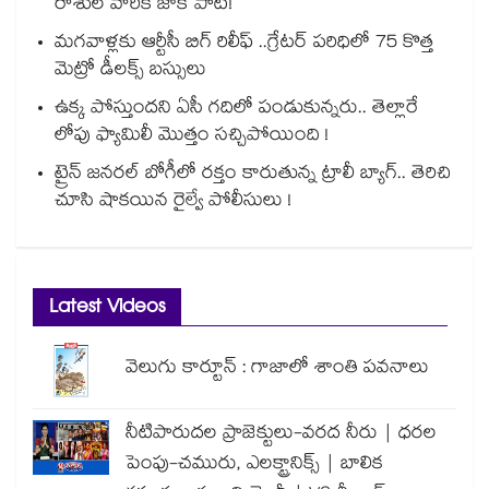
రాశుల వారికి జాక్ పాట్!
మగవాళ్లకు ఆర్టీసీ బిగ్ రిలీఫ్ ..గ్రేటర్ పరిధిలో 75 కొత్త
మెట్రో డీలక్స్ బస్సులు
ఉక్క పోస్తుందని ఏసీ గదిలో పండుకున్నరు.. తెల్లారే
లోపు ఫ్యామిలీ మొత్తం సచ్చిపోయింది !
ట్రైన్ జనరల్ బోగీలో రక్తం కారుతున్న ట్రాలీ బ్యాగ్.. తెరిచి
చూసి షాకయిన రైల్వే పోలీసులు !
Latest Videos
వెలుగు కార్టూన్ : గాజాలో శాంతి పవనాలు
నీటిపారుదల ప్రాజెక్టులు-వరద నీరు | ధరల
పెంపు-చమురు, ఎలక్ట్రానిక్స్ | బాలిక