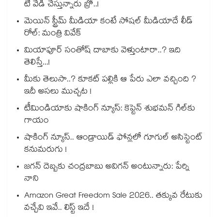
టీ వేడి చేస్తున్నారు బ్రో..!
మెయిన్ స్ట్రీమ్ మీడియా కంటే సోషల్ మీడియాదే లీడ్
రోల్: మంత్రి వివేక్
మియాపూర్ సంతోష్ దాబాకు వెళ్తుంటారా..? ఇది
తెలిస్తే...!
మీకు తెలుసా..? కూకట్ పల్లికి ఆ పేరు ఎలా వచ్చింది ?
ఇదీ అసలు ముచ్చట !
టీమిండియాకు షాకింగ్ న్యూస్: కెప్టెన్ శుభమన్ గిల్‎కు
గాయం
షాకింగ్ న్యూస్.. ఆండ్రాయిడ్ ఫోన్లలో గూగుల్ అసిస్టెంట్
కనుమరుగు !
జగన్ దెబ్బకు చంద్రబాబు అవిగన్ అంటున్నారు: పేర్ని
నాని
Amazon Great Freedom Sale 2026.. తక్కువ రేటుకు
వచ్చేవి ఇవే.. లిస్ట్ ఇదే !