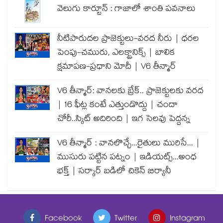
వెలుగు కార్టూన్ : గాజాలో శాంతి పవనాలు
నీటిపారుదల ప్రాజెక్టులు-వరద నీరు | ధరల
పెంపు-చమురు, ఎలక్ట్రానిక్స్ | బాలిక
క్షమాపణ-ప్రధాని మోదీ | V6 తీన్మార్
V6 తీన్మార్: వానలకు బ్రేక్.. ప్రాజెక్టులకు వరద
| 16 ఫీట్ల కంటే ఎత్తుండొద్దు | చందా
చోరీ..స్కిట్ అదిరింది | ఇగ సెలవు పెద్దన్న
V6 తీన్మార్ : వానలొచ్చే...రైతులు మురిసే... |
ముసురు పట్టిన పట్నం | ఇడియట్స్...అంధ
భక్త్ | సర్కార్ బడిలో చికెన్ బిర్యానీ
Facebook
Twitter
Instagram