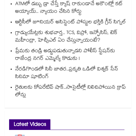
ATMలో డబ్బు డ్రా చేస్తే క్యాష్ రాకుండానే అకౌంట్లో కట్
అయ్యాయ్.. న్యాయం చేసిన కోర్టు
ఆర్టీసీలో జూనియర్ అసిస్టెంట్‌‌ పోస్టుల భర్తీకి గ్రీన్‌‌ సిగ్నల్
గ్రాడ్యుయేట్లకు శుభవార్త.. TCS, విప్రో, ఇన్ఫోసిస్, టెక్
మహీంద్రా, హెచ్సీఎల్ ఏం చేస్తున్నాయంటే?
ప్రేమకు తండ్రి అడ్డుపడుతున్నాడని పోలీస్ స్టేషన్⁪కు
రాజేంద్ర నగర్ ఎమ్మెల్యే కొడుకు !
నేరడిగొండలో సినీ జాతర..ప్రకృతి ఒడిలో విశ్వక్ సేన్
సినిమా షూటింగ్
రైతులకు కోపరేటివ్ షాక్..సొసైటీల్లో నిలిచిపోయిన క్రాప్
లోన్లు
Latest Videos