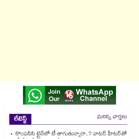
మరిన్ని వార్తలు
లేటెస్ట్
కొంపదీసి ట్రైన్⁬లో టీ తాగుతున్నారా..? వాటర్ హీటర్⁭⁭తో