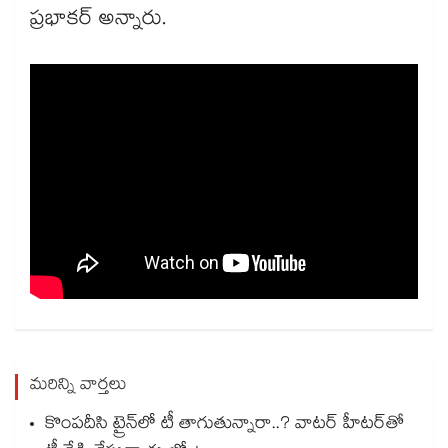
ప్రభాకర్ అన్నారు.
మరిన్ని వార్తలు
కొంపదీసి ట్రైన్⁬లో టీ తాగుతున్నారా..? వాటర్ హీటర్⁭⁭తో