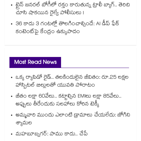
ట్రైన్ జనరల్ బోగీలో రక్తం కారుతున్న ట్రాలీ బ్యాగ్.. తెరిచి
చూసి షాకయిన రైల్వే పోలీసులు !
36 కాదు 3 గంటల్లో తొలగించాల్సిందే: AI డీప్ ఫేక్
కంటెంట్‎పై కేంద్రం ఉక్కుపాదం
Most Read News
ఒక్క ర్యాపిడో రైడ్.. తలకిందులైన జీవితం: రూ.25 లక్షల
హాస్పిటల్ బిల్లులతో యువతి పోరాటం
జీతం లక్షా 60వేలు.. కట్టాల్సిన EMIలు లక్షా 85వేలు..
అప్పులు తీరేందుకు సలహాలు కోరిన టెక్కీ
అమ్మవారి ముందు ఎలాంటి డ్రామాలు చేయలేదు: జోగిని
శ్యామల
మహబూబ్నగర్: పాము కాదు.. చేపే