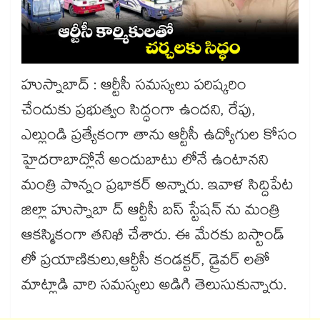
హుస్నాబాద్ : ఆర్టీసీ సమస్యలు పరిష్కరిం
చేందుకు ప్రభుత్వం సిద్ధంగా ఉందని, రేపు,
ఎల్లుండి ప్రత్యేకంగా తాను ఆర్టీసీ ఉద్యోగుల కోసం
హైదరాబాద్లోనే అందుబాటు లోనే ఉంటానని
మంత్రి పొన్నం ప్రభాకర్ అన్నారు. ఇవాళ సిద్దిపేట
జిల్లా హుస్నాబా ద్ ఆర్టీసీ బస్ స్టేషన్ ను మంత్రి
ఆకస్మికంగా తనిఖీ చేశారు. ఈ మేరకు బస్టాండ్
లో ప్రయాణికులు,ఆర్టీసీ కండక్టర్, డ్రైవర్ లతో
మాట్లాడి వారి సమస్యలు అడిగి తెలుసుకున్నారు.