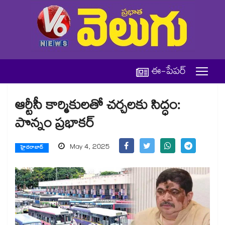
ఈ-పేపర్
ఆర్టీసీ కార్మికులతో చర్చలకు సిద్ధం:
పొన్నం ప్రభాకర్
May 4, 2025
హైదరాబాద్