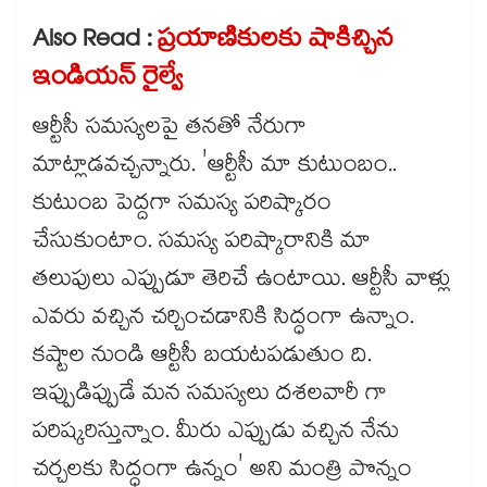
Also Read :
ప్రయాణికులకు షాకిచ్చిన
ఇండియన్ రైల్వే
ఆర్టీసీ సమస్యలపై తనతో నేరుగా
మాట్లాడవచ్చన్నారు. 'ఆర్టీసీ మా కుటుంబం..
కుటుంబ పెద్దగా సమస్య పరిష్కారం
చేసుకుంటాం. సమస్య పరిష్కారానికి మా
తలుపులు ఎప్పుడూ తెరిచే ఉంటాయి. ఆర్టీసీ వాళ్లు
ఎవరు వచ్చిన చర్చించడానికి సిద్ధంగా ఉన్నాం.
కష్టాల నుండి ఆర్టీసీ బయటపడుతుం ది.
ఇప్పుడిప్పుడే మన సమస్యలు దశలవారీ గా
పరిష్కరిస్తున్నాం. మీరు ఎప్పుడు వచ్చిన నేను
చర్చలకు సిద్ధంగా ఉన్నం' అని మంత్రి పొన్నం