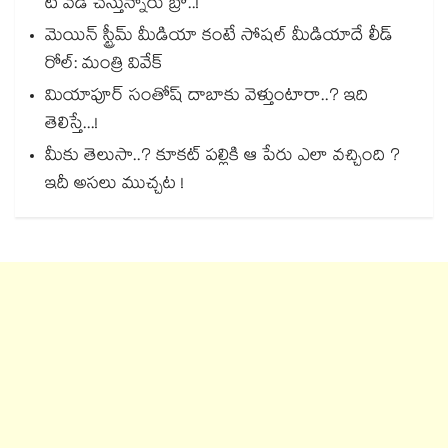
టీ వేడి చేస్తున్నారు బ్రో..!
మెయిన్ స్ట్రీమ్ మీడియా కంటే సోషల్ మీడియాదే లీడ్
రోల్: మంత్రి వివేక్
మియాపూర్ సంతోష్ దాబాకు వెళ్తుంటారా..? ఇది
తెలిస్తే...!
మీకు తెలుసా..? కూకట్ పల్లికి ఆ పేరు ఎలా వచ్చింది ?
ఇదీ అసలు ముచ్చట !