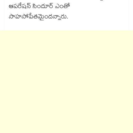
ఆపరేషన్‌‌‌‌ సిందూర్‌‌‌‌ ఎంతో
సాహసోపేతమైందన్నారు.