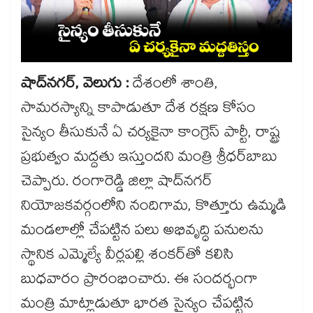
షాద్‌‌‌‌నగర్‌‌‌‌, వెలుగు :
దేశంలో శాంతి,
సామరస్యాన్ని కాపాడుతూ దేశ రక్షణ కోసం
సైన్యం తీసుకునే ఏ చర్యకైనా కాంగ్రెస్‌‌‌‌ పార్టీ, రాష్ట్ర
ప్రభుత్వం మద్దతు ఇస్తుందని మంత్రి శ్రీధర్‌‌‌‌బాబు
చెప్పారు. రంగారెడ్డి జిల్లా షాద్‌‌‌‌నగర్‌‌‌‌
నియోజకవర్గంలోని నందిగామ, కొత్తూరు ఉమ్మడి
మండలాల్లో చేపట్టిన పలు అభివృద్ధి పనులను
స్థానిక ఎమ్మెల్యే వీర్లపల్లి శంకర్‌‌‌‌తో కలిసి
బుధవారం ప్రారంభించారు. ఈ సందర్భంగా
మంత్రి మాట్లాడుతూ భారత సైన్యం చేపట్టిన