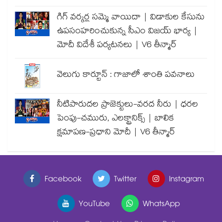
గిగ్ వర్కర్ల సమ్మె వాయిదా | విడాకుల కేసును
ఉపసంహరించుకున్న సీఎం విజయ్ భార్య |
మోదీ విదేశీ పర్యటనలు | V6 తీన్మార్
వెలుగు కార్టూన్ : గాజాలో శాంతి పవనాలు
నీటిపారుదల ప్రాజెక్టులు-వరద నీరు | ధరల
పెంపు-చమురు, ఎలక్ట్రానిక్స్ | బాలిక
క్షమాపణ-ప్రధాని మోదీ | V6 తీన్మార్
Facebook
Twitter
Instagram
YouTube
WhatsApp