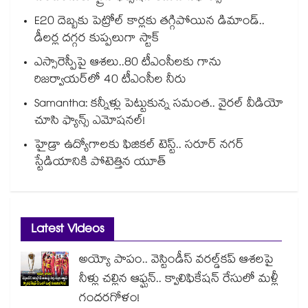
E20 దెబ్బకు పెట్రోల్ కార్లకు తగ్గిపోయిన డిమాండ్..
డీలర్ల దగ్గర కుప్పలుగా స్టాక్
ఎస్సారెస్పీపై ఆశలు..80 టీఎంసీలకు గాను
రిజర్వాయర్‌‌‌‌‌‌‌‌‌‌‌‌‌‌‌‌లో 40 టీఎంసీల నీరు
Samantha: కన్నీళ్లు పెట్టుకున్న సమంత.. వైరల్ వీడియో
చూసి ఫ్యాన్స్ ఎమోషనల్!
హైడ్రా ఉద్యోగాలకు ఫిజికల్ టెస్ట్.. సరూర్ నగర్
స్టేడియానికి పోటెత్తిన యూత్
Latest Videos
అయ్యో పాపం.. వెస్టిండీస్ వరల్డ్‌కప్ ఆశలపై
నీళ్లు చల్లిన ఆఫ్ఘన్.. క్వాలిఫికేషన్ రేసులో మళ్లీ
గందరగోళం!