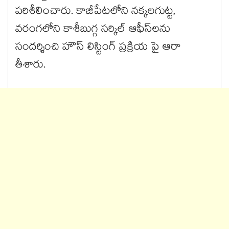
పరిశీలించారు. కాజీపేటలోని నక్కలగుట్ట,
వరంగలోని కాశీబుగ్గ సర్కిల్​ ఆఫీస్​లను
సందర్శించి హౌస్​ లిస్టింగ్​ ప్రక్రియ పై ఆరా
తీశారు.