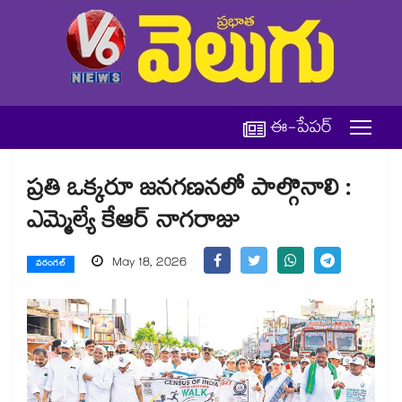
ఈ-పేపర్
ప్రతి ఒక్కరూ జనగణనలో పాల్గొనాలి :
ఎమ్మెల్యే కేఆర్ నాగరాజు
May 18, 2026
వరంగల్