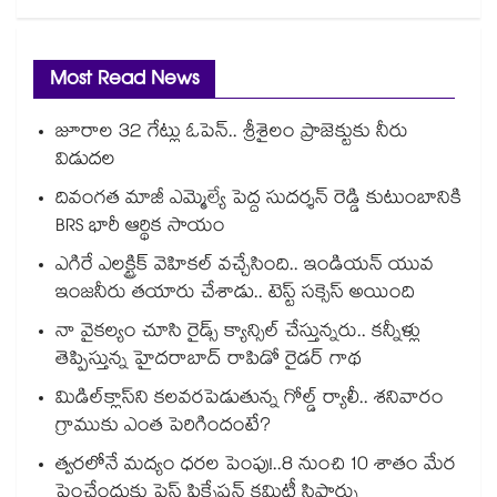
Most Read News
జూరాల 32 గేట్లు ఓపెన్.. శ్రీశైలం ప్రాజెక్టుకు నీరు
విడుదల
దివంగత మాజీ ఎమ్మెల్యే పెద్ద సుదర్శన్ రెడ్డి కుటుంబానికి
BRS భారీ ఆర్థిక సాయం
ఎగిరే ఎలక్ట్రిక్ వెహికల్ వచ్చేసింది.. ఇండియన్ యువ
ఇంజనీరు తయారు చేశాడు.. టెస్ట్ సక్సెస్ అయింది
నా వైకల్యం చూసి రైడ్స్ క్యాన్సిల్ చేస్తున్నరు.. కన్నీళ్లు
తెప్పిస్తున్న హైదరాబాద్ రాపిడో రైడర్ గాథ
మిడిల్‌క్లాస్‌ని కలవరపెడుతున్న గోల్డ్ ర్యాలీ.. శనివారం
గ్రాముకు ఎంత పెరిగిందంటే?
త్వరలోనే మద్యం ధ‌‌ర‌‌ల పెంపు!..8 నుంచి 10 శాతం మేర
పెంచేందుకు ప్రైస్ ఫిక్సేష‌‌న్ క‌‌మిటీ సిఫార్సు