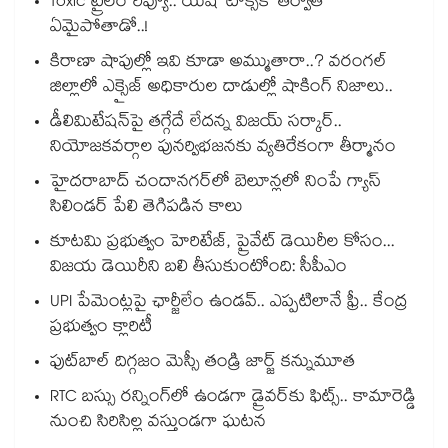
Toxic ట్రైలర్ రివ్యూ.. యష్ ‘టాక్సిక్’ తర్వాత
ఏమైపోతాడో..!
కిరాణా షాపుల్లో ఇవి కూడా అమ్ముతారా..? వరంగల్
జిల్లాలో ఎక్సైజ్ అధికారుల దాడుల్లో షాకింగ్ నిజాలు..
డీలిమిటేషన్‎పై తగ్గేదే లేదన్న విజయ్ సర్కార్..
నియోజకవర్గాల పునర్విభజనకు వ్యతిరేకంగా తీర్మానం
హైదరాబాద్⁪ చందానగర్⁫లో బెలూన్లలో నింపే గ్యాస్
సిలిండర్ పేలి తెగిపడిన కాలు
కూటమి ప్రభుత్వం హెరిటేజ్, ప్రైవేట్ డెయిరీల కోసం...
విజయ డెయిరీని బలి తీసుకుంటోంది: సీపీఎం
UPI పేమెంట్లపై ఛార్జీలేం ఉండవ్.. ఎప్పటిలానే ఫ్రీ.. కేంద్ర
ప్రభుత్వం క్లారిటీ
ఫుట్‎బాల్ దిగ్గజం మెస్సీ తండ్రి జార్జ్ కన్నుమూత
RTC బస్సు రన్నింగ్⁫లో ఉండగా డ్రైవర్‌కు ఫిట్స్.. కామారెడ్డి
నుంచి సిరిసిల్ల వస్తుండగా ఘటన