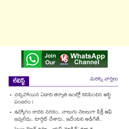
మరిన్ని వార్తలు
లేటెస్ట్
చచ్చిపోయిన ఏడాది తర్వాత ఇంట్లో కనిపించిన అస్థి
పంజరం !
ఉద్యోగం కాదది నరకం.. నాలుగు నెలలుగా వీక్లీ ఆఫ్
ఇవ్వలేదు.. టార్గెట్ చేశారు.. ఇదేంటని అడిగితే..