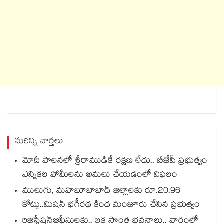
మరిన్ని వార్తలు
మోదీ పాలనలో శ్రీరాముడికే రక్షణ లేదు.. బీజేపీ ప్రభుత్వం
ఎన్నికల హామీలను అమలు చేయడంలో విఫలం
ములుగు, మహబూబాబాద్ జిల్లాలకు రూ.20.96
కోట్లు..మిషన్ భగీరథ కింద మంజూరు చేసిన ప్రభుత్వం
రిజిస్ట్రేషన్ఆఫీసులకు.. ఇక సొంత భవనాలు.. వారంలో