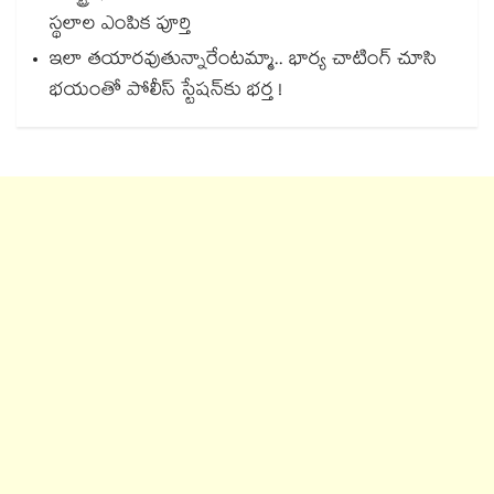
స్థలాల ఎంపిక పూర్తి
ఇలా తయారవుతున్నారేంటమ్మా.. భార్య చాటింగ్ చూసి
భయంతో పోలీస్ స్టేషన్⁫కు భర్త !