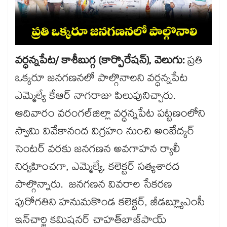
వర్ధన్నపేట/ కాశీబుగ్గ (కార్పొరేషన్), వెలుగు:
ప్రతి
ఒక్కరూ జనగణనలో పాల్గొనాలని వర్ధన్నపేట
ఎమ్మెల్యే కేఆర్​ నాగరాజు పిలుపునిచ్చారు.
ఆదివారం వరంగల్​జిల్లా వర్ధన్నపేట పట్టణంలోని
స్వామి వివేకానంద విగ్రహం నుంచి అంబేద్కర్​
సెంటర్​ వరకు జనగణన అవగాహన ర్యాలీ
నిర్వహించగా, ఎమ్మెల్యే, కలెక్టర్​ సత్యశారద
పాల్గొన్నారు. జనగణన వివరాల సేకరణ
పురోగతిని హనుమకొండ కలెక్టర్, జీడబ్ల్యూఎంసీ
ఇన్​చార్జి కమిషనర్​ చాహత్​బాజ్​పాయ్​