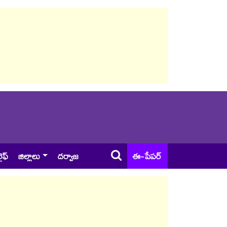
ైఫ్
జిల్లాలు
దర్వాజ
ఈ-పేపర్