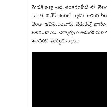
మెదక్ జిల్లా చిన్న శంకరంపేట్ లో తెలం
మంత్రి వివేక్ వెంకట్ స్వామి అమర వీ
జెండా ఆవిష్కరించారు. వేడుకల్లో భాగంగ
అలరించాయి. విద్యార్థులు అమరవీరుల గు
అందరిని ఆకట్టుకున్నాయి.