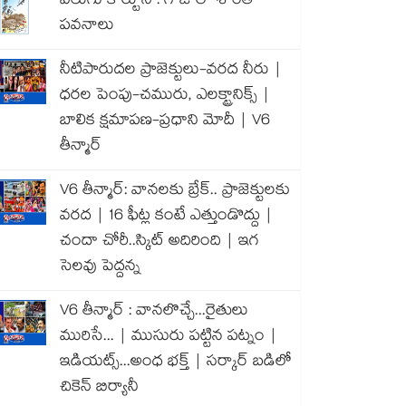
వెలుగు కార్టూన్ : గాజాలో శాంతి
పవనాలు
నీటిపారుదల ప్రాజెక్టులు-వరద నీరు |
ధరల పెంపు-చమురు, ఎలక్ట్రానిక్స్ |
బాలిక క్షమాపణ-ప్రధాని మోదీ | V6
తీన్మార్
V6 తీన్మార్: వానలకు బ్రేక్.. ప్రాజెక్టులకు
వరద | 16 ఫీట్ల కంటే ఎత్తుండొద్దు |
చందా చోరీ..స్కిట్ అదిరింది | ఇగ
సెలవు పెద్దన్న
V6 తీన్మార్ : వానలొచ్చే...రైతులు
మురిసే... | ముసురు పట్టిన పట్నం |
ఇడియట్స్...అంధ భక్త్ | సర్కార్ బడిలో
చికెన్ బిర్యానీ