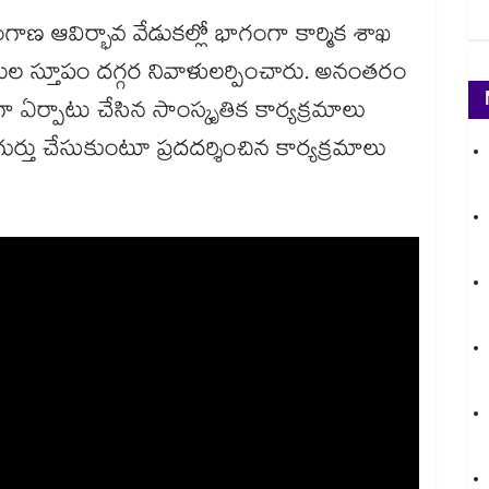
గాణ ఆవిర్భావ వేడుకల్లో భాగంగా కార్మిక శాఖ
రుల స్తూపం దగ్గర నివాళులర్పించారు. అనంతరం
ా ఏర్పాటు చేసిన సాంస్కృతిక కార్యక్రమాలు
ర్తు చేసుకుంటూ ప్రదదర్శించిన కార్యక్రమాలు