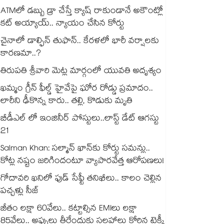
ATMలో డబ్బు డ్రా చేస్తే క్యాష్ రాకుండానే అకౌంట్లో
కట్ అయ్యాయ్.. న్యాయం చేసిన కోర్టు
చైనాలో డాల్ఫిన్ తుఫాన్.. కేరళలో భారీ వర్షాలకు
కారణమా..?
తిరుపతి శ్రీవారి మెట్ల మార్గంలో యువతి అదృశ్యం
ఖమ్మం గ్రీన్ ఫీల్డ్ హైవేపై ఘోర రోడ్డు ప్రమాదం..
లారీని ఢీకొన్న కారు.. తల్లి, కొడుకు మృతి
బీడీఎల్ లో ఇంజినీర్ పోస్టులు..లాస్ట్ డేట్ ఆగస్టు
21
Salman Khan: సల్మాన్ ఖాన్‌కు కోర్టు సమన్లు..
కోట్ల నష్టం జరిగిందంటూ వ్యాపారవేత్త ఆరోపణలు!
గోదావరి ఖనిలో ఫుడ్ సేఫ్టీ తనిఖీలు.. కాలం చెల్లిన
పచ్చళ్లు సీజ్
జీతం లక్షా 60వేలు.. కట్టాల్సిన EMIలు లక్షా
85వేలు.. అప్పులు తీరేందుకు సలహాలు కోరిన టెక్కీ