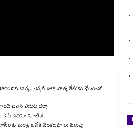
కరించిన భార్య.. నిర్మల్ జిల్లా హత్య కేసును ఛేదించిన
ా..గాంధీ భవన్ ఎదుట ధర్నా
క్ సేన్ సినిమా షూటింగ్
ీలకు మంత్రి వివేక్‌ వెంకటస్వామి పిలుపు