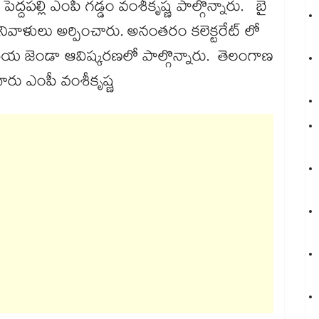
ద్దపల్లి ఎంపీ గడ్డం వంశీకృష్ణ పాల్గొన్నారు. బై
 నివాళులు అర్పించారు. అనంతరం కలెక్టరేట్ లో
ీయ జెండా ఆవిష్కరణలో పాల్గొన్నారు. తెలంగాణ
చారు ఎంపీ వంశీకృష్ణ