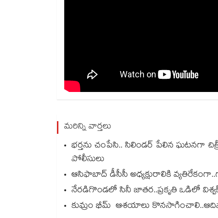
మరిన్ని వార్తలు
భర్తను చంపేసి.. సిలిండర్ పేలిన ఘటనగా చిత్రీ
పోలీసులు
ఆసిఫాబాద్ డీసీసీ అధ్యక్షురాలికి వ్యతిరేకంగ
నేరడిగొండలో సినీ జాతర..ప్రకృతి ఒడిలో విశ్వ
కుమ్రం భీమ్‌ ఆశయాలు కొనసాగించాలి..ఆదివాస