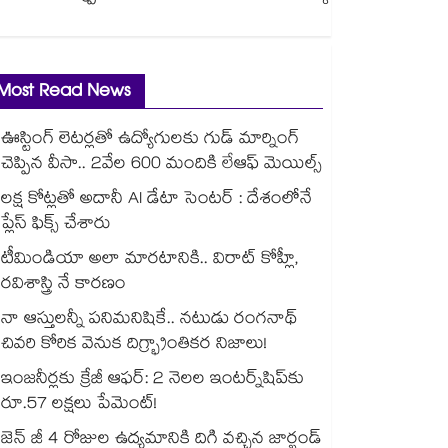
Most Read News
ఊస్టింగ్ లెటర్లతో ఉద్యోగులకు గుడ్ మార్నింగ్
చెప్పిన వీసా.. 2వేల 600 మందికి లేఆఫ్ మెయిల్స్
లక్ష కోట్లతో అదానీ AI డేటా సెంటర్ : దేశంలోనే
ప్లేస్ ఫిక్స్ చేశారు
టీమిండియా అలా మారటానికి.. విరాట్ కోహ్లీ,
రవిశాస్త్రి నే కారణం
నా ఆస్తులన్నీ పనిమనిషికే.. నటుడు రంగనాథ్
చివరి కోరిక వెనుక దిగ్భ్రాంతికర నిజాలు!
ఇంజనీర్లకు క్రేజీ ఆఫర్: 2 నెలల ఇంటర్న్‌షిప్‌కు
రూ.57 లక్షలు పేమెంట్!
జెన్ జీ 4 రోజుల ఉద్యమానికి దిగి వచ్చిన జార్ఖండ్