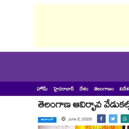
హోమ్
హైదరాబాద్
దేశం
తెలంగాణం
విదే
తెలంగాణ ఆవిర్భావ వేడుకల్ల
June 2, 2026
ఆదిలాబాద్