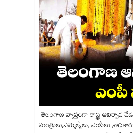
తెలంగాణ వ్యాప్తంగా రాష్ట్ర ఆవిర్భావ వ
మంత్రులు,ఎమ్మెల్యేలు, ఎంపీలు ,అధికారు