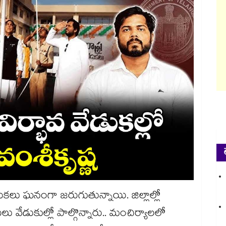
ేడుకలు ఘనంగా జరుగుతున్నాయి. జిల్లాల్లో
లు వేడుకుల్లో పాల్గొన్నారు.. మంచిర్యాలలో