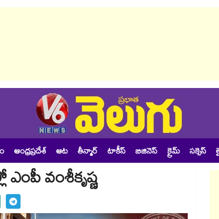
శం
ఆంధ్రప్రదేశ్
ఆట
తీన్మార్
టాకీస్
బిజినెస్
క్రైమ్
సక్సెస్
ల
ో ఎంపీ వంశీకృష్ణ