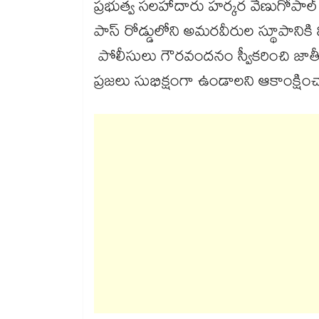
ప్రభుత్వ సలహాదారు హర్కర వేణుగోపాల్ పె
పాస్ రోడ్డులోని అమరవీరుల స్థూపానికి
పోలీసులు గౌరవందనం స్వీకరించి జాత
ప్రజలు సుభిక్షంగా ఉండాలని ఆకాంక్షిం