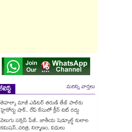
మరిన్ని వార్తలు
లేటెస్ట్
తెహల్కా మాజీ ఎడిటర్ తరుణ్ తేజ్ పాల్⁭కు
హైకోర్టు షాక్.. రేప్ కేసులో క్లీన్ చిట్ రద్దు
వెలుగు సక్సెస్ పేజీ.. జాతీయ షెడ్యూల్డ్ కులాల
కమిషన్..చరిత్ర, నిర్మాణం, విధులు