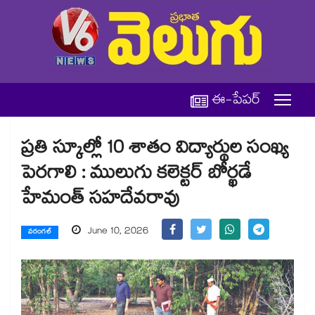
ఈ-పేపర్
ప్రతి స్కూల్లో 10 శాతం విద్యార్థుల సంఖ్య
పెరగాలి : ములుగు కలెక్టర్ బోర్ఖడే
హేమంత్ సహదేవరావు
June 10, 2026
వరంగల్