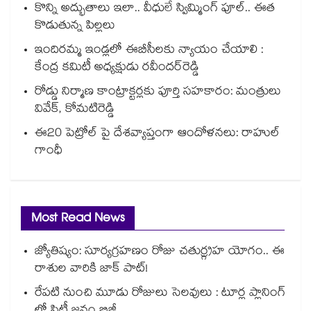
కొన్ని అద్భుతాలు ఇలా.. వీధులే స్విమ్మింగ్ పూల్.. ఈత
కొడుతున్న పిల్లలు
ఇందిరమ్మ ఇండ్లలో ఈబీసీలకు న్యాయం చేయాలి :
కేంద్ర కమిటీ అధ్యక్షుడు రవీందర్‌‌‌‌రెడ్డి
రోడ్డు నిర్మాణ కాంట్రాక్టర్లకు పూర్తి సహకారం: మంత్రులు
వివేక్, కోమటిరెడ్డి
ఈ20 పెట్రోల్ పై దేశవ్యాప్తంగా ఆందోళనలు: రాహుల్
గాంధీ
Most Read News
జ్యోతిష్యం: సూర్యగ్రహణం రోజు చతుర్గ్రహ యోగం.. ఈ
రాశుల వారికి జాక్ పాట్!
రేపటి నుంచి మూడు రోజులు సెలవులు : టూర్ల ప్లానింగ్