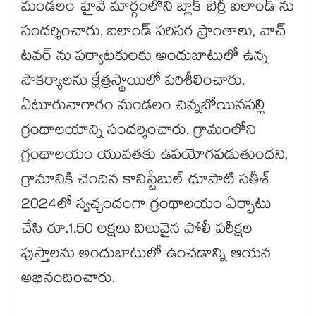
మండలం హైవే మార్గంలోని బ్లాక్ బెర్రీ ఐలాండ్ ను
సందర్శించారు. ఐలాండ్ పరిసర ప్రాంతాలు, వాచ్
టవర్ ను పర్యాటకులకు అందుబాటులో ఉన్న
సౌకర్యాలను క్షేత్రస్థాయిలో పరిశీలించారు.
ఏటూరునాగారం మండలం చిన్నబోయినపల్లి
గ్రంథాలయాన్ని సందర్శించారు. గ్రామంలోని
గ్రంథాలయం యువతకు ఉపయోగపడుతుందని,
గ్రామానికి చెందిన కానిస్టేబుల్​ ధూపాటి సతీశ్​
2024లో స్వచ్ఛందంగా గ్రంథాలయం ఏర్పాటు
చేసి రూ.1.50 లక్షలు విలువైన పోలీ పరీక్షల
పుస్తాలను అందుబాటులో ఉంచడాన్ని ఆయన
అభినందించారు.