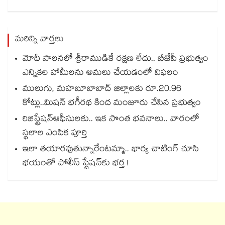
మరిన్ని వార్తలు
మోదీ పాలనలో శ్రీరాముడికే రక్షణ లేదు.. బీజేపీ ప్రభుత్వం
ఎన్నికల హామీలను అమలు చేయడంలో విఫలం
ములుగు, మహబూబాబాద్ జిల్లాలకు రూ.20.96
కోట్లు..మిషన్ భగీరథ కింద మంజూరు చేసిన ప్రభుత్వం
రిజిస్ట్రేషన్ఆఫీసులకు.. ఇక సొంత భవనాలు.. వారంలో
స్థలాల ఎంపిక పూర్తి
ఇలా తయారవుతున్నారేంటమ్మా.. భార్య చాటింగ్ చూసి
భయంతో పోలీస్ స్టేషన్⁫కు భర్త !