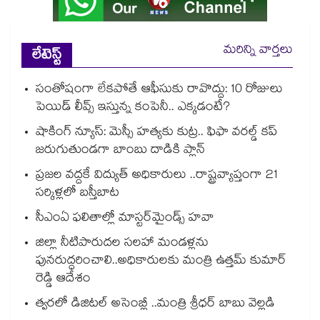
మరిన్ని వార్తలు
లేటెస్ట్
సంతోషంగా లేకపోతే ఆఫీసుకు రావొద్దు: 10 రోజులు
పెయిడ్ లీవ్స్ ఇస్తున్న కంపెనీ.. ఎక్కడంటే?
షాకింగ్ న్యూస్: మెస్సీ హత్యకు కుట్ర.. ఫిఫా వరల్డ్ కప్
జరుగుతుండగా బాంబు దాడికి ప్లాన్
ప్రజల వద్దకే విద్యుత్ అధికారులు ..రాష్ట్రవ్యాప్తంగా 21
సర్కిళ్లలో బస్తీబాట
సీఎంఏ ఫలితాల్లో మాస్టర్‌మైండ్స్ హవా
జిల్లా నీటిపారుదల సలహా మండళ్లను
పునరుద్ధరించాలి..అధికారులకు మంత్రి ఉత్తమ్ కుమార్
రెడ్డి ఆదేశం
త్వరలో డిజిటల్ అసెంబ్లీ ..మంత్రి శ్రీధర్ బాబు వెల్లడి