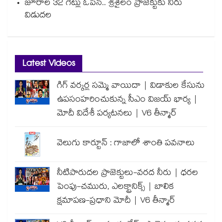
జూరాల 32 గేట్లు ఓపెన్.. శ్రీశైలం ప్రాజెక్టుకు నీరు
విడుదల
Latest Videos
గిగ్ వర్కర్ల సమ్మె వాయిదా | విడాకుల కేసును
ఉపసంహరించుకున్న సీఎం విజయ్ భార్య |
మోదీ విదేశీ పర్యటనలు | V6 తీన్మార్
వెలుగు కార్టూన్ : గాజాలో శాంతి పవనాలు
నీటిపారుదల ప్రాజెక్టులు-వరద నీరు | ధరల
పెంపు-చమురు, ఎలక్ట్రానిక్స్ | బాలిక
క్షమాపణ-ప్రధాని మోదీ | V6 తీన్మార్