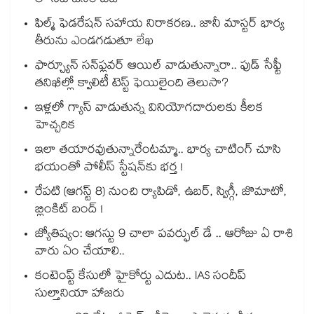
లో సిటీ జనం బిజీ
ఫిల్మ్ ఫెడరేషన్ సహాయ నిరాకరణ.. జానీ మాస్టర్ భార్య
తీరును ఎండగడుతూ లేఖ
ఫార్చ్యూన్ సన్‌ఫ్లవర్ ఆయిల్ వాడుతున్నారా.. ఫుడ్ సేఫ్టీ
తనిఖీల్లో క్వాలిటీ టెస్ట్ ఫెయిలైంది తెలుసా?
ఇళ్లలో గ్యాస్ వాడుతున్న వినియోగదారులకు కీలక
హెచ్చరిక
ఇలా తయారవుతున్నారేంటమ్మా.. భార్య చాటింగ్ చూసి
భయంతో పోలీస్ స్టేషన్⁫కు భర్త !
రేపటి (ఆగస్ట్ 8) నుంచి ర్యాపిడో, ఉబర్, స్విగ్గీ, జొమాటో,
బ్లింకిట్ బంద్ !
జ్యోతిష్యం: ఆగస్టు 9 చాలా పవర్ఫుల్ డే .. ఆరోజు ఏ రాశి
వారు ఏం చేయాలి..
కంటెంప్ట్ కేసులో హైకోర్టు ఎదుట.. IAS సందీప్
సుల్తానియా హాజరు