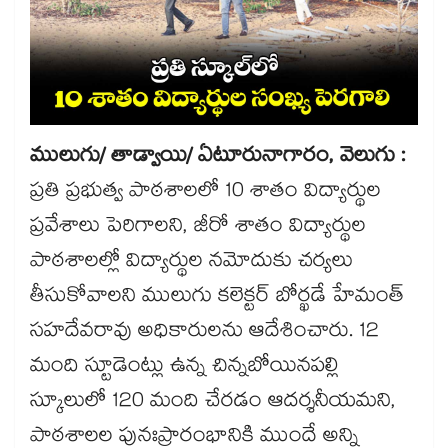
ములుగు/ తాడ్వాయి/ ఏటూరునాగారం, వెలుగు :
ప్రతి ప్రభుత్వ పాఠశాలలో 10 శాతం విద్యార్థుల
ప్రవేశాలు పెరిగాలని, జీరో శాతం విద్యార్థుల
పాఠశాలల్లో విద్యార్థుల నమోదుకు చర్యలు
తీసుకోవాలని ములుగు కలెక్టర్ బోర్ఖడే హేమంత్
సహదేవరావు అధికారులను ఆదేశించారు. 12
మంది స్టూడెంట్లు ఉన్న చిన్నబోయినపల్లి
స్కూలులో 120 మంది చేరడం ఆదర్శనీయమని,
పాఠశాలల పునఃప్రారంభానికి ముందే అన్ని