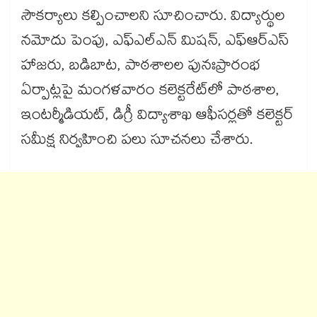
సౌకర్యాలు కల్పించాలని సూచించారు. విద్యార్థుల
నమోదు పెంపు, ఎఫ్ఎల్ఎన్ మిషన్, ఎఫ్ఆర్ఎస్
హాజరు, బడిబాట, పాఠశాలల పునఃప్రారంభ
ఏర్పాట్లపై మంగళవారం కలెక్టరేట్​లో పాఠశాల,
ఇంటర్మీడియట్, డిగ్రీ విద్యాశాఖ ఆఫీసర్లతో కలెక్టర్​
సమీక్ష నిర్వహించి పలు సూచనలు చేశారు.