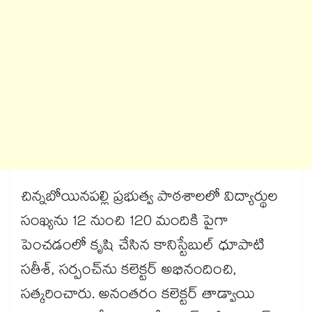
చిన్నబోయినపల్లి ప్రభుత్వ పాఠశాలలో విద్యార్థుల
సంఖ్యను 12 నుంచి 120 మందికి పైగా
పెంచడంలో కృషి చేసిన కానిస్టేబుల్ ధూపాటి
సతీశ్, సర్పంచ్‌‌‌‌‌‌‌‌‌‌‌‌‌‌‌‌ను కలెక్టర్ అభినందించి,
సత్కరించారు. అనంతరం కలెక్టర్​ తాడ్వాయి