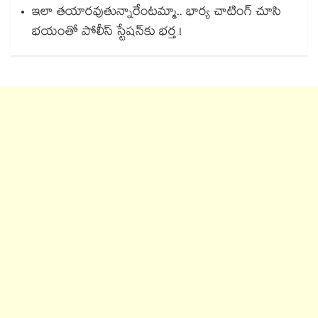
ఇలా తయారవుతున్నారేంటమ్మా.. భార్య చాటింగ్ చూసి
భయంతో పోలీస్ స్టేషన్⁫కు భర్త !