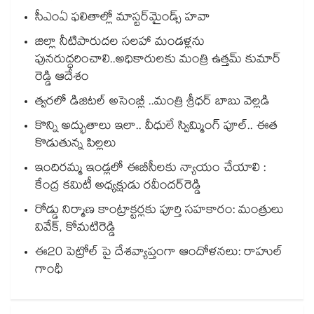
సీఎంఏ ఫలితాల్లో మాస్టర్‌మైండ్స్ హవా
జిల్లా నీటిపారుదల సలహా మండళ్లను
పునరుద్ధరించాలి..అధికారులకు మంత్రి ఉత్తమ్ కుమార్
రెడ్డి ఆదేశం
త్వరలో డిజిటల్ అసెంబ్లీ ..మంత్రి శ్రీధర్ బాబు వెల్లడి
కొన్ని అద్భుతాలు ఇలా.. వీధులే స్విమ్మింగ్ పూల్.. ఈత
కొడుతున్న పిల్లలు
ఇందిరమ్మ ఇండ్లలో ఈబీసీలకు న్యాయం చేయాలి :
కేంద్ర కమిటీ అధ్యక్షుడు రవీందర్‌‌‌‌రెడ్డి
రోడ్డు నిర్మాణ కాంట్రాక్టర్లకు పూర్తి సహకారం: మంత్రులు
వివేక్, కోమటిరెడ్డి
ఈ20 పెట్రోల్ పై దేశవ్యాప్తంగా ఆందోళనలు: రాహుల్
గాంధీ