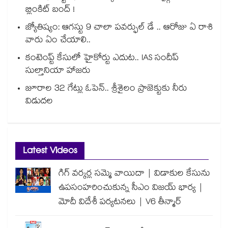
బ్లింకిట్ బంద్ !
జ్యోతిష్యం: ఆగస్టు 9 చాలా పవర్ఫుల్ డే .. ఆరోజు ఏ రాశి
వారు ఏం చేయాలి..
కంటెంప్ట్ కేసులో హైకోర్టు ఎదుట.. IAS సందీప్
సుల్తానియా హాజరు
జూరాల 32 గేట్లు ఓపెన్.. శ్రీశైలం ప్రాజెక్టుకు నీరు
విడుదల
Latest Videos
గిగ్ వర్కర్ల సమ్మె వాయిదా | విడాకుల కేసును
ఉపసంహరించుకున్న సీఎం విజయ్ భార్య |
మోదీ విదేశీ పర్యటనలు | V6 తీన్మార్