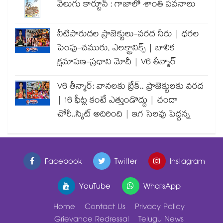
వెలుగు కార్టూన్ : గాజాలో శాంతి పవనాలు
నీటిపారుదల ప్రాజెక్టులు-వరద నీరు | ధరల
పెంపు-చమురు, ఎలక్ట్రానిక్స్ | బాలిక
క్షమాపణ-ప్రధాని మోదీ | V6 తీన్మార్
V6 తీన్మార్: వానలకు బ్రేక్.. ప్రాజెక్టులకు వరద
| 16 ఫీట్ల కంటే ఎత్తుండొద్దు | చందా
చోరీ..స్కిట్ అదిరింది | ఇగ సెలవు పెద్దన్న
Facebook
Twitter
Instagram
YouTube
WhatsApp
Home
Contact Us
Privacy Policy
Grievance Redressal
Telugu News