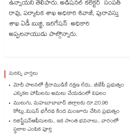
ఉన్నాయని తెలిపారు. అడిషనల్​ కలెక్టర్ సంపత్
రావు, పర్యాటక శాఖ అధికారి శివాజీ, పురావస్తు
శాఖ ఏడీ బుజ్జి, ఇరిగేషన్ అధికారి
అప్పలనాయుడు పాల్గొన్నారు.
మరిన్ని వార్తలు
మోదీ పాలనలో శ్రీరాముడికే రక్షణ లేదు.. బీజేపీ ప్రభుత్వం
ఎన్నికల హామీలను అమలు చేయడంలో విఫలం
ములుగు, మహబూబాబాద్ జిల్లాలకు రూ.20.96
కోట్లు..మిషన్ భగీరథ కింద మంజూరు చేసిన ప్రభుత్వం
రిజిస్ట్రేషన్ఆఫీసులకు.. ఇక సొంత భవనాలు.. వారంలో
స్థలాల ఎంపిక పూర్తి