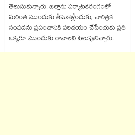
తెలుసుకున్నారు. జిల్లాను పర్యాటకరంగంలో
మరింత ముందుకు తీసుకెళ్లేందుకు, చారిత్రక
సంపదను ప్రపంచానికి పరిచయం చేసేందుకు ప్రతి
ఒక్కరూ ముందుకు రావాలని పిలుపునిచ్చారు.