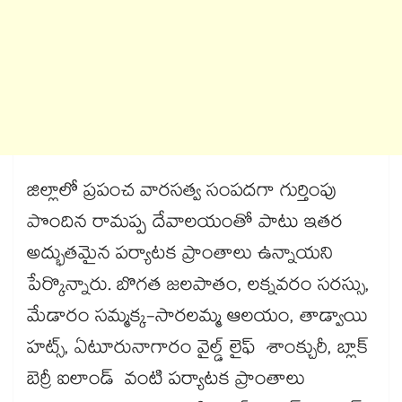
జిల్లాలో ప్రపంచ వారసత్వ సంపదగా గుర్తింపు
పొందిన రామప్ప దేవాలయంతో పాటు ఇతర
అద్భుతమైన పర్యాటక ప్రాంతాలు ఉన్నాయని
పేర్కొన్నారు. బొగత జలపాతం, లక్నవరం సరస్సు,
మేడారం సమ్మక్క-సారలమ్మ ఆలయం, తాడ్వాయి
హట్స్, ఏటూరునాగారం వైల్డ్‌‌‌‌‌‌‌‌ లైఫ్ శాంక్చురీ, బ్లాక్‌‌‌‌‌‌‌‌
బెర్రీ ఐలాండ్ వంటి పర్యాటక ప్రాంతాలు