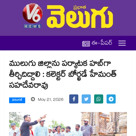
ఈ-పేపర్
ములుగు జిల్లాను పర్యాటక హబ్‌‌‌‌‌‌‌‌గా
తీర్చిదిద్దాలి : కలెక్టర్ బోర్ఖడే హేమంత్
సహదేవరావు
May 21, 2026
వరంగల్