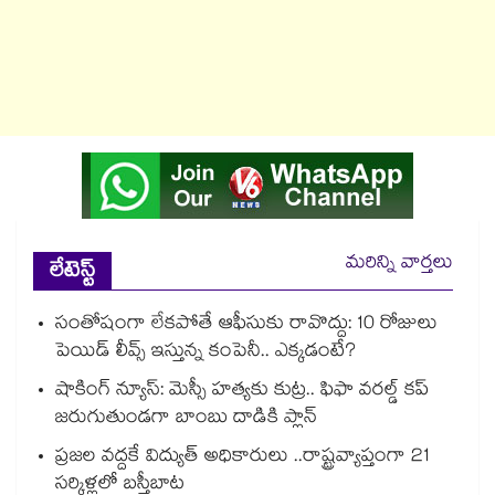
మరిన్ని వార్తలు
లేటెస్ట్
సంతోషంగా లేకపోతే ఆఫీసుకు రావొద్దు: 10 రోజులు
పెయిడ్ లీవ్స్ ఇస్తున్న కంపెనీ.. ఎక్కడంటే?
షాకింగ్ న్యూస్: మెస్సీ హత్యకు కుట్ర.. ఫిఫా వరల్డ్ కప్
జరుగుతుండగా బాంబు దాడికి ప్లాన్
ప్రజల వద్దకే విద్యుత్ అధికారులు ..రాష్ట్రవ్యాప్తంగా 21
సర్కిళ్లలో బస్తీబాట