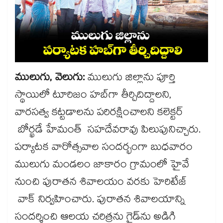
ములుగు, వెలుగు:
ములుగు జిల్లాను పూర్తి
స్థాయిలో టూరిజం హబ్‌‌‌‌‌‌‌‌గా తీర్చిదిద్దాలని,
వారసత్వ కట్టడాలను పరిరక్షించాలని కలెక్టర్
బోర్ఖడే హేమంత్ సహదేవరావు పిలుపునిచ్చారు.
పర్యాటక వారోత్సవాల సందర్భంగా బుధవారం
ములుగు మండలం జాకారం గ్రామంలో హైవే
నుంచి పురాతన శివాలయం వరకు హెరిటేజ్
వాక్‌‌‌‌‌‌‌‌ నిర్వహించారు. పురాతన శివాలయాన్ని
సందర్శించి ఆలయ చరిత్రను గైడ్‌‌‌‌‌‌‌‌ను అడిగి