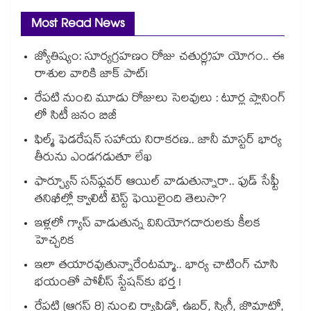
Most Read News
జ్యోతిష్యం: సూర్యగ్రహణం రోజు చతుర్గ్రహ యోగం.. ఈ
రాశుల వారికి జాక్ పాట్!
రేపటి నుంచి మూడు రోజులు సెలవులు : టూర్ల ప్లానింగ్
లో సిటీ జనం బిజీ
ఫిల్మ్ ఫెడరేషన్ సహాయ నిరాకరణ.. జానీ మాస్టర్ భార్య
తీరును ఎండగడుతూ లేఖ
ఫార్చ్యూన్ సన్‌ఫ్లవర్ ఆయిల్ వాడుతున్నారా.. ఫుడ్ సేఫ్టీ
తనిఖీల్లో క్వాలిటీ టెస్ట్ ఫెయిలైంది తెలుసా?
ఇళ్లలో గ్యాస్ వాడుతున్న వినియోగదారులకు కీలక
హెచ్చరిక
ఇలా తయారవుతున్నారేంటమ్మా.. భార్య చాటింగ్ చూసి
భయంతో పోలీస్ స్టేషన్⁫కు భర్త !
రేపటి (ఆగస్ట్ 8) నుంచి ర్యాపిడో, ఉబర్, స్విగ్గీ, జొమాటో,