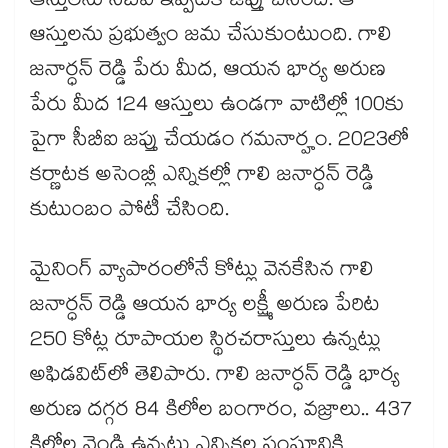
ఆస్తులను సీబీఐ ఇప్పటికే జప్తు చేసింది. ఆ
ఆస్తులను ప్రభుత్వం జమ చేసుకుంటుంది. గాలి
జనార్ధన్ రెడ్డి పేరు మీద, ఆయన భార్య అరుణ
పేరు మీద 124 ఆస్తులు ఉండగా వాటిల్లో 100కు
పైగా సీబీఐ జప్తు చేయడం గమనార్హం. 2023లో
కర్ణాటక అసెంబ్లీ ఎన్నికల్లో గాలి జనార్ధన్ రెడ్డి
కుటుంబం పోటీ చేసింది.
మైనింగ్ వ్యాపారంలోనే కోట్లు వెనకేసిన గాలి
జనార్ధన్‌ రెడ్డి ఆయన భార్య లక్ష్మీ అరుణ పేరిట
250 కోట్ల రూపాయల స్థిరచరాస్తులు ఉన్నట్లు
అఫిడవిట్‌లో తెలిపారు. గాలి జనార్ధన్ రెడ్డి భార్య
అరుణ దగ్గర 84 కిలోల బంగారం, వజ్రాలు.. 437
కిలోల వెండి ఉన్నట్లు ఎన్నికల సంఘానికి