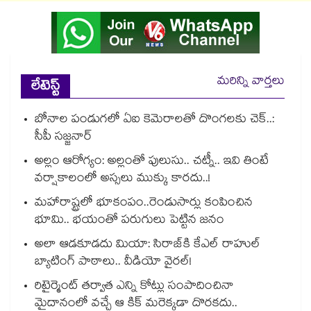
మరిన్ని వార్తలు
లేటెస్ట్
బోనాల పండుగలో ఏఐ కెమెరాలతో దొంగలకు చెక్..:
సీపీ సజ్జనార్
అల్లం ఆరోగ్యం: అల్లంతో పులుసు.. చట్నీ.. ఇవి తింటే
వర్షాకాలంలో అస్సలు ముక్కు కారదు..!
మహారాష్ట్రలో భూకంపం..రెండుసార్లు కంపించిన
భూమి.. భయంతో పరుగులు పెట్టిన జనం
అలా ఆడకూడదు మియా: సిరాజ్‌కి కేఎల్ రాహుల్
బ్యాటింగ్ పాఠాలు.. వీడియో వైరల్!
రిటైర్మెంట్ తర్వాత ఎన్ని కోట్లు సంపాదించినా
మైదానంలో వచ్చే ఆ కిక్ మరెక్కడా దొరకదు..