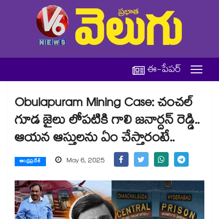
ఈ-పేపర్
Obulapuram Mining Case: చంచల్
గూడ జైలు లోపటికి గాలి జనార్దన్ రెడ్డి..
ఆయన ఆస్తులను ఏం చేస్తారంటే..
May 6, 2025
ఆంధ్రప్రదేశ్