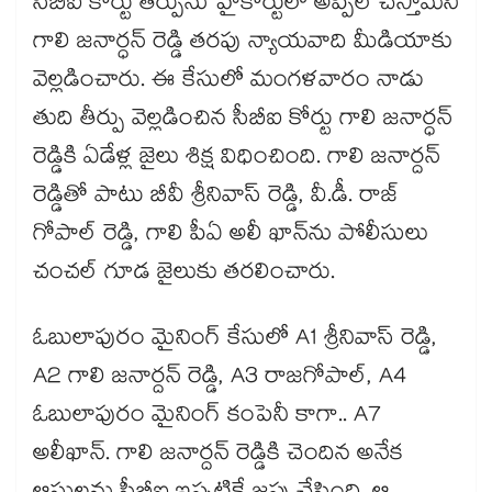
సీబీఐ కోర్టు తీర్పును హైకోర్టులో అప్పీల్ చేస్తామని
గాలి జనార్ధన్ రెడ్డి తరపు న్యాయవాది మీడియాకు
వెల్లడించారు. ఈ కేసులో మంగళవారం నాడు
తుది తీర్పు వెల్లడించిన సీబీఐ కోర్టు గాలి జనార్ధన్
రెడ్డికి ఏడేళ్ల జైలు శిక్ష విధించింది. గాలి జనార్దన్
రెడ్డితో పాటు బీవీ శ్రీనివాస్ రెడ్డి, వీ.డీ. రాజ్
గోపాల్ రెడ్డి, గాలి పీఏ అలీ ఖాన్⁬ను పోలీసులు
చంచల్ గూడ జైలుకు తరలించారు.
ఓబులాపురం మైనింగ్ కేసులో A1 శ్రీనివాస్ రెడ్డి,
A2 గాలి జనార్దన్ రెడ్డి, A3 రాజగోపాల్, A4
ఓబులాపురం మైనింగ్ కంపెనీ కాగా.. A7
అలీఖాన్. గాలి జనార్దన్ రెడ్డికి చెందిన అనేక