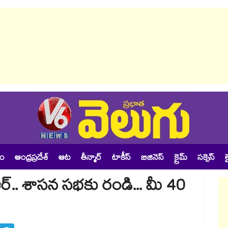
శం
ఆంధ్రప్రదేశ్
ఆట
తీన్మార్
టాకీస్
బిజినెస్
క్రైమ్
సక్సెస్
ల
ఆర్.. శాసన సభకు రండి... మీ 40