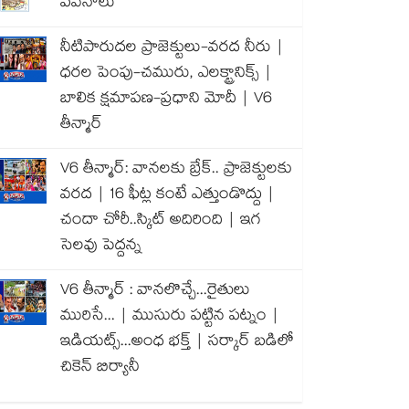
పవనాలు
నీటిపారుదల ప్రాజెక్టులు-వరద నీరు |
ధరల పెంపు-చమురు, ఎలక్ట్రానిక్స్ |
బాలిక క్షమాపణ-ప్రధాని మోదీ | V6
తీన్మార్
V6 తీన్మార్: వానలకు బ్రేక్.. ప్రాజెక్టులకు
వరద | 16 ఫీట్ల కంటే ఎత్తుండొద్దు |
చందా చోరీ..స్కిట్ అదిరింది | ఇగ
సెలవు పెద్దన్న
V6 తీన్మార్ : వానలొచ్చే...రైతులు
మురిసే... | ముసురు పట్టిన పట్నం |
ఇడియట్స్...అంధ భక్త్ | సర్కార్ బడిలో
చికెన్ బిర్యానీ