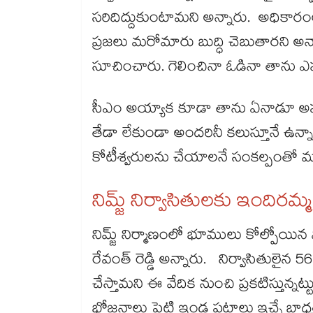
సరిదిద్దుకుంటామని అన్నారు. అధికారంల
ప్రజలు మరోమారు బుద్ధి చెబుతారని అన్నా
సూచించారు. గెలించినా ఓడినా తాను ఎప్ప
సీఎం అయ్యాక కూడా తాను ఏనాడూ అహంభావా
తేడా లేకుండా అందరినీ కలుస్తూనే ఉన
కోటీశ్వరులను చేయాలనే సంకల్పంతో మ
నిమ్జ్ నిర్వాసితులకు ఇందిరమ్మ
నిమ్జ్ నిర్మాణంలో భూములు కోల్పోయిన వ
రేవంత్ రెడ్డి అన్నారు. నిర్వాసితుల
చేస్తామని ఈ వేదిక నుంచి ప్రకటిస్తున్నట
భోజనాలు పెట్టి ఇండ్ల పట్టాలు ఇచ్చే బాధ్యత