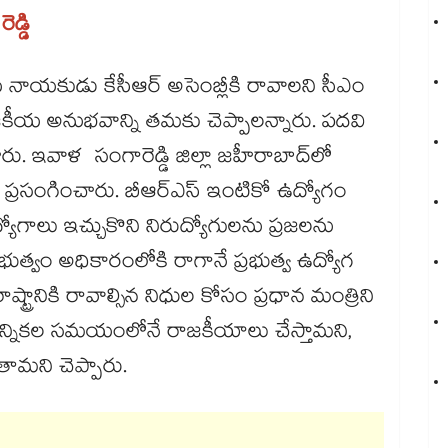
డ్డి
ీయ నాయకుడు కేసీఆర్ అసెంబ్లీకి రావాలని సీఎం
ాజకీయ అనుభవాన్ని తమకు చెప్పాలన్నారు. పదవి
రు. ఇవాళ సంగారెడ్డి జిల్లా జహీరాబాద్‌లో
్రసంగించారు. బీఆర్ఎస్ ఇంటికో ఉద్యోగం
ద్యోగాలు ఇచ్చుకొని నిరుద్యోగులను ప్రజలను
రభుత్వం అధికారంలోకి రాగానే ప్రభుత్వ ఉద్యోగ
ష్ట్రానికి రావాల్సిన నిధుల కోసం ప్రధాన మంత్రిని
ు. ఎన్నికల సమయంలోనే రాజకీయాలు చేస్తామని,
తామని చెప్పారు.