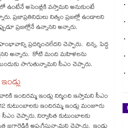
ో ఉంటేనే అసెంబ్లీకి వస్తామని అనుకుంటే
రు. ప్రజాప్రతినిధులు నిత్యం ప్రజల్లో ఉండాలని
ుడూ ప్రజల్లోనే ఉన్నానని అన్నారు.
న్ని ప్రదర్శించలేదని చెప్పారు. చిన్న, పెద్ద
్నానని అన్నారు. కోటి మంది మహిళలను
ుందుకు సాగుతున్నామని సీఎం చెప్పారు.
 ఇండ్లు
ారికి ఇందిరమ్మ ఇండ్లు నిర్మించి ఇస్తామని సీఎం
ైన 5612 కుటుంబాలకు ఇందిరమ్మ ఇండ్లు మంజూరు
్టు సీఎం చెప్పారు. నిర్వాసిత కుటుంబాలకు
 జగ్గారెడ్డికి అప్పగిస్తున్నామని చెప్పారు. ఇండ్లు