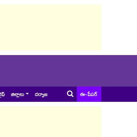
ైఫ్
జిల్లాలు
దర్వాజ
ఈ-పేపర్