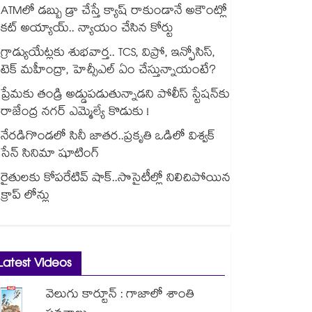
ATMలో డబ్బు డ్రా చేస్తే క్యాష్ రాకుండానే అకౌంట్లో
కట్ అయ్యాయ్.. న్యాయం చేసిన కోర్టు
గ్రాడ్యుయేట్లకు శుభవార్త.. TCS, విప్రో, ఇన్ఫోసిస్,
టెక్ మహీంద్రా, హెచ్సీఎల్ ఏం చేస్తున్నాయంటే?
ప్రేమకు తండ్రి అడ్డుపడుతున్నాడని పోలీస్ స్టేషన్⁪కు
రాజేంద్ర నగర్ ఎమ్మెల్యే కొడుకు !
నేరడిగొండలో సినీ జాతర..ప్రకృతి ఒడిలో విశ్వక్
సేన్ సినిమా షూటింగ్
రైతులకు కోపరేటివ్ షాక్..సొసైటీల్లో నిలిచిపోయిన
క్రాప్ లోన్లు
Latest Videos
వెలుగు కార్టూన్ : గాజాలో శాంతి