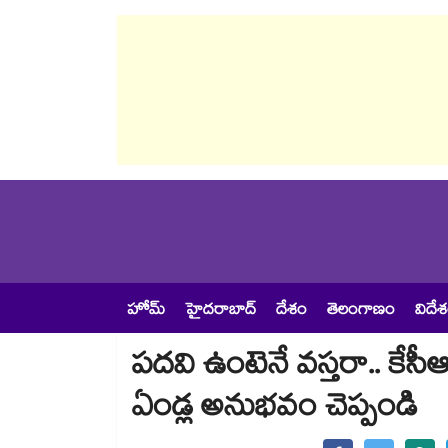
హోమ్
హైదరాబాద్
దేశం
తెలంగాణం
విదే
పదవి ఉంటెనే వస్తరా.. కేసీ
ఏండ్ల అనుభవం చెప్పండి