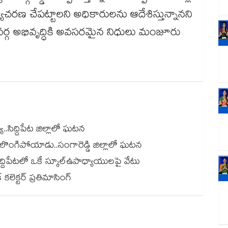
ణ చేపట్టాలని అధికారులను ఆదేశిస్తున్నానని
ర్గ అభివృద్ధికి అవసరమైన నిధులు మంజూరు
.సిద్దిపేట జిల్లాలో ఘటన
కులొంగిపోయాడు..సంగారెడ్డి జిల్లాలో ఘటన
న్.. సిద్దిపేటలో ఒకే స్కూల్ఉపాధ్యాయులపై వేటు
కలెక్టర్ ప్రతిమాసింగ్