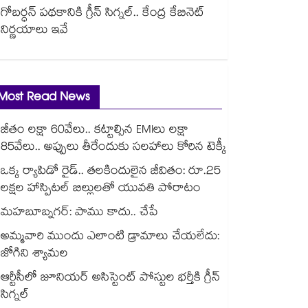
గోబర్ధన్ పథకానికి గ్రీన్ సిగ్నల్.. కేంద్ర కేబినెట్
నిర్ణయాలు ఇవే
Most Read News
జీతం లక్షా 60వేలు.. కట్టాల్సిన EMIలు లక్షా
85వేలు.. అప్పులు తీరేందుకు సలహాలు కోరిన టెక్కీ
ఒక్క ర్యాపిడో రైడ్.. తలకిందులైన జీవితం: రూ.25
లక్షల హాస్పిటల్ బిల్లులతో యువతి పోరాటం
మహబూబ్నగర్: పాము కాదు.. చేపే
అమ్మవారి ముందు ఎలాంటి డ్రామాలు చేయలేదు:
జోగిని శ్యామల
ఆర్టీసీలో జూనియర్ అసిస్టెంట్‌‌ పోస్టుల భర్తీకి గ్రీన్‌‌
సిగ్నల్