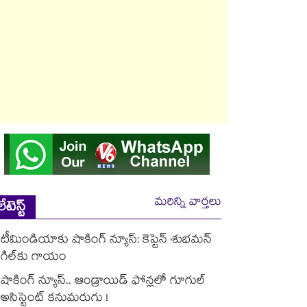
మరిన్ని వార్తలు
లేటెస్ట్
టీమిండియాకు షాకింగ్ న్యూస్: కెప్టెన్ శుభమన్
గిల్‎కు గాయం
షాకింగ్ న్యూస్.. ఆండ్రాయిడ్ ఫోన్లలో గూగుల్
అసిస్టెంట్ కనుమరుగు !