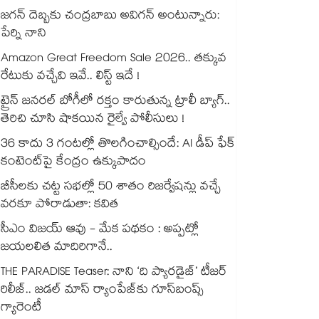
జగన్ దెబ్బకు చంద్రబాబు అవిగన్ అంటున్నారు:
పేర్ని నాని
Amazon Great Freedom Sale 2026.. తక్కువ
రేటుకు వచ్చేవి ఇవే.. లిస్ట్ ఇదే !
ట్రైన్ జనరల్ బోగీలో రక్తం కారుతున్న ట్రాలీ బ్యాగ్..
తెరిచి చూసి షాకయిన రైల్వే పోలీసులు !
36 కాదు 3 గంటల్లో తొలగించాల్సిందే: AI డీప్ ఫేక్
కంటెంట్‎పై కేంద్రం ఉక్కుపాదం
బీసీలకు చట్ట సభల్లో 50 శాతం రిజర్వేషన్లు వచ్చే
వరకూ పోరాడుతా: కవిత
సీఎం విజయ్ ఆవు - మేక పథకం : అప్పట్లో
జయలలిత మాదిరిగానే..
THE PARADISE Teaser: నాని ‘ది ప్యారడైజ్‌‌’ టీజర్
రిలీజ్.. జడల్ మాస్ ర్యాంపేజ్‌కు గూస్‌బంప్స్
గ్యారెంటీ