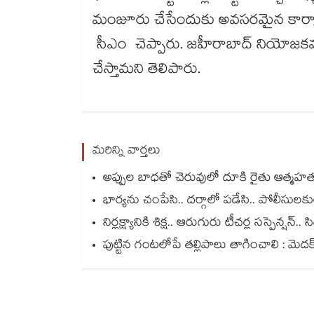
మంజూరు చేసేందుకు అవసరమైన కార్యాచర
సీఎం చెప్పారు. జహీరాబాద్ నియోజకవ
చేస్తామని తెలిపారు.
మరిన్ని వార్తలు
అప్పుల బాధతో చెరువులో దూకి రైతు ఆత్మహత్య.
భార్యను చంపేసి.. దర్గాలో పడేసి.. పోలీసుల
నిర్లక్ష్యానికి శిక్ష.. ఆరుగురు టీచర్ల సస్పెన్ష
పుట్టిన గంటలోపే తల్లిపాలు తాగించాలి : మెదక్ 