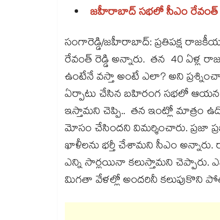
జహీరాబాద్ సభలో సీఎం రేవంత్ రె
సంగారెడ్డి/జహీరాబాద్: ప్రతిపక్ష రాజక
రేవంత్ రెడ్డి అన్నారు. తన 40 ఏళ్ల ర
ఉంటేనే వస్తా అంటే ఎలా? అని ప్రశ్నించా
ఏర్పాటు చేసిన బహిరంగ సభలో ఆయన ప
ఇస్తామని చెప్పి.. తన ఇంట్లో మాత్రం ఉ
మోసం చేసిందని విమర్శించారు. ప్రజా ప్
ఖాళీలను భర్తీ చేశామని సీఎం అన్నారు. రా
ఎన్ని సార్లయినా కలుస్తామని చెప్పార
మిగతా వేళల్లో అందరినీ కలుపుకొని పో