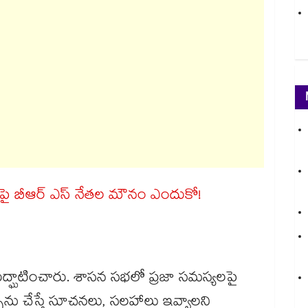
ఖపై బీఆర్ ఎస్ నేతల మౌనం ఎందుకో!
రుద్ఘాటించారు. శాసన సభలో ప్రజా సమస్యలపై
పను చేస్తే సూచనలు, సలహాలు ఇవ్వాలని