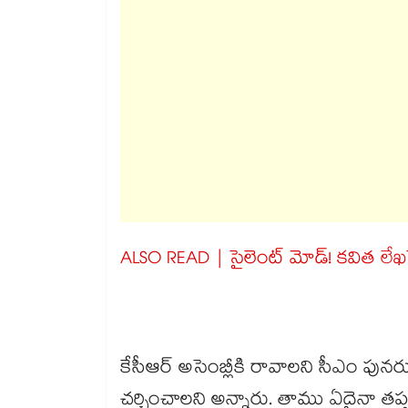
ALSO READ | సైలెంట్ మోడ్! కవిత లే
కేసీఆర్ అసెంబ్లీకి రావాలని సీఎం పున
చర్చించాలని అన్నారు. తాము ఏదైనా తప్