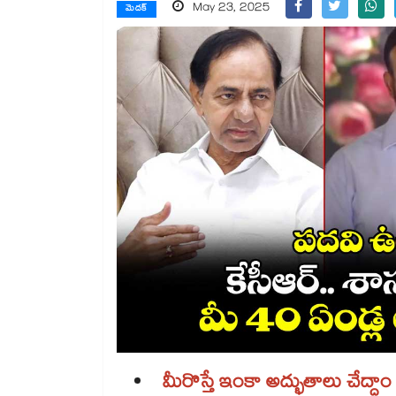
May 23, 2025
మెదక్
మీరొస్తే ఇంకా అద్భుతాలు చేద్దాం