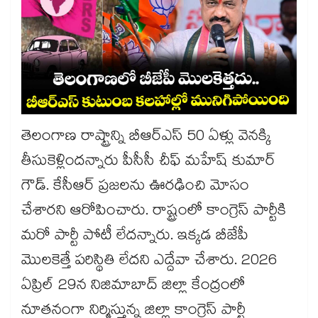
తెలంగాణ రాష్ట్రాన్ని బీఆర్ఎస్ 50 ఏళ్లు వెనక్కి
తీసుకెళ్లిందన్నారు పీసీసీ చీఫ్ మహేష్ కుమార్
గౌడ్. కేసీఆర్ ప్రజలను ఊరఢించి మోసం
చేశారని ఆరోపించారు. రాష్ట్రంలో కాంగ్రెస్ పార్టీకి
మరో పార్టీ పోటీ లేదన్నారు. ఇక్కడ బీజేపీ
మొలకెత్తే పరిస్థితి లేదని ఎద్దేవా చేశారు. 2026
ఏప్రిల్ 29న నిజిమాబాద్ జిల్లా కేంద్రంలో
నూతనంగా నిర్మిస్తున్న జిల్లా కాంగ్రెస్ పార్టీ