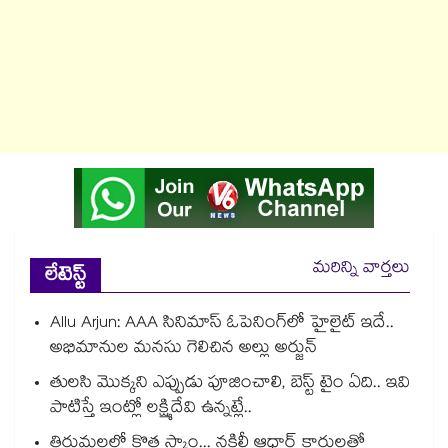
మరిన్ని వార్తలు
లేటెస్ట్
Allu Arjun: AAA సినిమాస్ ఓపెనింగ్‌లో హైలైట్ ఇదే..
అభిమానుల మనసు గెలిచిన అల్లు అర్జున్
తులసి మొక్కని ఎప్పుడు పూజించాలి, బెస్ట్ టైం ఏది.. ఇవి
పాటిస్తే ఇంట్లో లక్ష్మిదేవి ఉన్నట్లే..
తిరుమలలో కొత్త స్కాం... నకిలీ ఆధార్ కార్డులతో