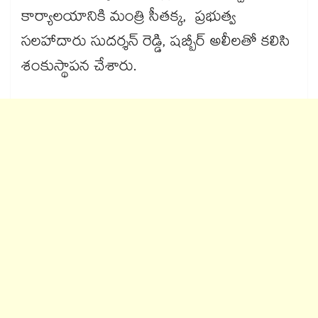
కార్యాలయానికి మంత్రి సీతక్క, ప్రభుత్వ
సలహాదారు సుదర్శన్ రెడ్డి, షబ్బీర్ అలీలతో కలిసి
శంకుస్థాపన చేశారు.