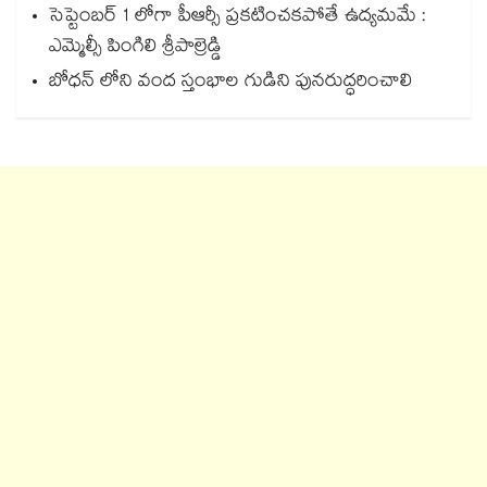
సెప్టెంబర్ 1 లోగా పీఆర్సీ ప్రకటించకపోతే ఉద్యమమే :
ఎమ్మెల్సీ పింగిలి శ్రీపాల్రెడ్డి
బోధన్ లోని వంద స్తంభాల గుడిని పునరుద్ధరించాలి