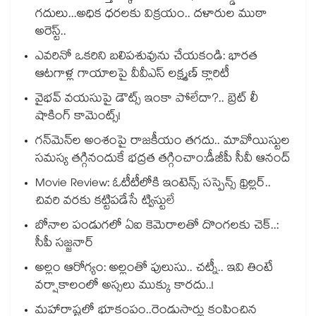
గదులు...అధిక ధరలకు విక్రయం.. దళారుల ముఠా
అరెస్ట్..
ఎవరినో ఒకరిని బలిపశువును చేయకండి: భారత
ఆటగాళ్ల గాయాలపై వీవీఎస్ లక్ష్మణ్ క్లారిటీ
వైభవ్ వయసుపై డౌట్స్ ఇంకా పోలేదా?.. బ్రెట్ లీ
షాకింగ్ కామెంట్స్!
గన్⁭మెన్⁭ల అంశంపై రాజకీయం తగదు.. మావోయిస్టుల
సమస్య తగ్గినందుకే భద్రత తగ్గించాం:డీజీపీ సీవీ ఆనంద్
Movie Review: ఓటీటీలోకి ఇంటెన్స్ సస్పెన్స్ థ్రిల్లర్..
చివరి వరకు కట్టిపడేసే ట్విస్టులే
బోనాల పండుగలో ఏఐ కెమెరాలతో దొంగలకు చెక్..:
సీపీ సజ్జనార్
అల్లం ఆరోగ్యం: అల్లంతో పులుసు.. చట్నీ.. ఇవి తింటే
వర్షాకాలంలో అస్సలు ముక్కు కారదు..!
మహారాష్ట్రలో భూకంపం..రెండుసార్లు కంపించిన