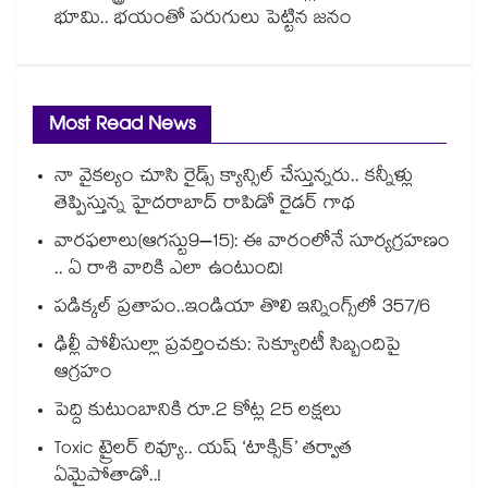
భూమి.. భయంతో పరుగులు పెట్టిన జనం
Most Read News
నా వైకల్యం చూసి రైడ్స్ క్యాన్సిల్ చేస్తున్నరు.. కన్నీళ్లు
తెప్పిస్తున్న హైదరాబాద్ రాపిడో రైడర్ గాథ
వారఫలాలు(ఆగస్టు9–15): ఈ వారంలోనే సూర్యగ్రహణం
.. ఏ రాశి వారికి ఎలా ఉంటుంది!
పడిక్కల్‌‌ ప్రతాపం..ఇండియా తొలి ఇన్నింగ్స్‌‌లో 357/6
ఢిల్లీ పోలీసుల్లా ప్రవర్తించకు: సెక్యూరిటీ సిబ్బందిపై
ఆగ్రహం
పెద్ది కుటుంబానికి రూ.2 కోట్ల 25 లక్షలు
Toxic ట్రైలర్ రివ్యూ.. యష్ ‘టాక్సిక్’ తర్వాత
ఏమైపోతాడో..!