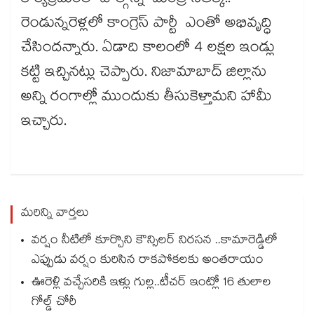
కార్యక్రమంలో పాల్గొన్న మంత్రి సీతక్క..
రెండున్నరెళ్లలో కాంగ్రెస్ పార్టీ ఎంతో అభివృద్ధి
చేసిందన్నారు. ఏడాది కాలంలో 4 లక్షల ఇండ్లు
కట్టి ఇచ్చినట్లు చెప్పారు. నిజామాబాద్ జిల్లాను
అన్ని రంగాల్లో ముందుకు తీసుకెళ్తామని హామీ
ఇచ్చారు.
మరిన్ని వార్తలు
వర్షం నీటిలో కూర్చొని కౌన్సిలర్ నిరసన ..కామారెడ్డిలో
ఎప్పుడు వర్షం కురిసిన రాకపోకలకు అంతరాయం
ఊరెళ్లి వచ్చేసరికి ఇళ్లు గుల్ల..టీచర్ ఇంట్లో 16 తులాల
గోల్డ్ చోరీ