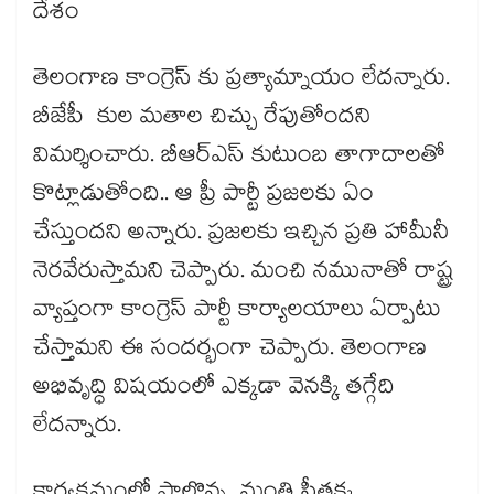
దేశం
తెలంగాణ కాంగ్రెస్ కు ప్రత్యామ్నాయం లేదన్నారు.
బీజేపీ కుల మతాల చిచ్చు రేపుతోందని
విమర్శించారు. బీఆర్ఎస్ కుటుంబ తాగాదాలతో
కొట్లాడుతోంది.. ఆ ప్రీ పార్టీ ప్రజలకు ఏం
చేస్తుందని అన్నారు. ప్రజలకు ఇచ్చిన ప్రతి హామీనీ
నెరవేరుస్తామని చెప్పారు. మంచి నమునాతో రాష్ట్ర
వ్యాప్తంగా కాంగ్రెస్ పార్టీ కార్యాలయాలు ఏర్పాటు
చేస్తామని ఈ సందర్భంగా చెప్పారు. తెలంగాణ
అభివృద్ధి విషయంలో ఎక్కడా వెనక్కి తగ్గేది
లేదన్నారు.