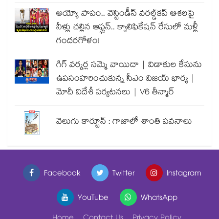
అయ్యో పాపం.. వెస్టిండీస్ వరల్డ్‌కప్ ఆశలపై
నీళ్లు చల్లిన ఆఫ్ఘన్.. క్వాలిఫికేషన్ రేసులో మళ్లీ
గందరగోళం!
గిగ్ వర్కర్ల సమ్మె వాయిదా | విడాకుల కేసును
ఉపసంహరించుకున్న సీఎం విజయ్ భార్య |
మోదీ విదేశీ పర్యటనలు | V6 తీన్మార్
వెలుగు కార్టూన్ : గాజాలో శాంతి పవనాలు
Facebook
Twitter
Instagram
YouTube
WhatsApp
Home
Contact Us
Privacy Policy