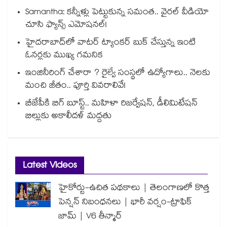
Samantha: కన్నీళ్లు పెట్టుకున్న సమంత.. వైరల్ వీడియో
చూసి ఫ్యాన్స్ ఎమోషనల్!
హైదరాబాద్⁪లో వాటర్ ట్యాంకర్ బుక్ చేస్తున్న ఇంటి
ఓనర్లకు ముఖ్య గమనిక
ఇంజినీరింగ్ చేశారా ? రైల్వే సంస్థలో ఉద్యోగాలు.. నెలకు
మంచి జీతం.. పూర్తి వివరాలివే!
బీజేపీకి బిగ్ బూస్ట్.. మహిళా రిజర్వేషన్, డీలిమిటేషన్
బిల్లుకు అకాలీదళ్ మద్దతు
Latest Videos
హైకోర్టు-ఉచిత పథకాలు | తెలంగాణలో కొత్త
పెన్షన్ నిబంధనలు | భారీ వర్షం-ట్రాఫిక్
జామ్ | V6 తీన్మార్