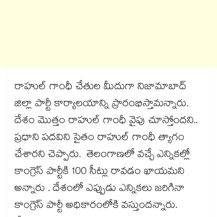
రాహుల్ గాంధీ చేతుల మీదుగా నిజామాబాద్
జిల్లా పార్టీ కార్యాలయాన్ని ప్రారంభిస్తామన్నారు.
దేశం మొత్తం రాహుల్ గాంధీ వైపు చూస్తోందని..
ప్రధాని పదవిని సైతం రాహుల్ గాంధీ త్యాగం
చేశారని చెప్పారు. తెలంగాణలో వచ్చే ఎన్నికల్లో
కాంగ్రెస్ పార్టీకి 100 సీట్లు రావడం ఖాయమని
అన్నారు . దేశంలో ఎప్పుడు ఎన్నికలు జరిగినా
కాంగ్రెస్ పార్టీ అధికారంలోకి వస్తుందన్నారు.