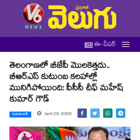
ఈ-పేపర్
తెలంగాణలో బీజేపీ మొలకెత్తదు..
బీఆర్ఎస్ కుటుంబ కలహాల్లో
మునిగిపోయింది: పీసీసీ చీఫ్ మహేష్
కుమార్ గౌడ్
April 29, 2026
నిజామాబాద్