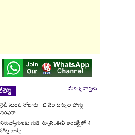
మరిన్ని వార్తలు
లేటెస్ట్
నైనీ నుంచి రోజుకు 12 వేల టన్నుల బొగ్గు
సరఫరా
నిరుద్యోగులకు గుడ్ న్యూస్..ఈవీ ఇండస్ట్రీలో 4
కోట్ల జాబ్స్