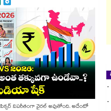
 పిక్చర్ విపరీతంగా వైరల్ అవుతోంది. అదేంటో