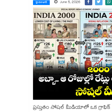
June 5, 2026
హైదరాబాద్
ప్రస్తుతం సోషల్ మీడియాలో ఒక గ్రాఫిక్