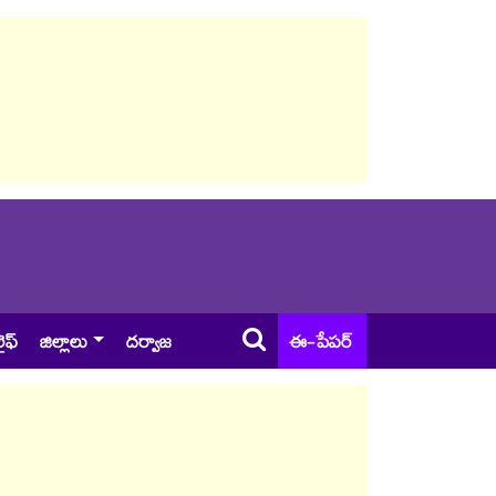
ైఫ్
జిల్లాలు
దర్వాజ
ఈ-పేపర్