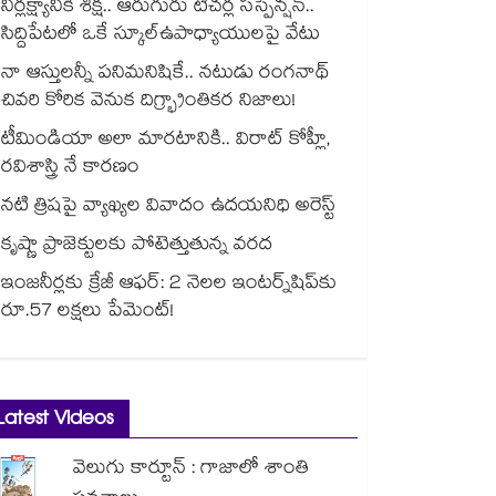
నిర్లక్ష్యానికి శిక్ష.. ఆరుగురు టీచర్ల సస్పెన్షన్..
సిద్దిపేటలో ఒకే స్కూల్ఉపాధ్యాయులపై వేటు
నా ఆస్తులన్నీ పనిమనిషికే.. నటుడు రంగనాథ్
చివరి కోరిక వెనుక దిగ్భ్రాంతికర నిజాలు!
టీమిండియా అలా మారటానికి.. విరాట్ కోహ్లీ,
రవిశాస్త్రి నే కారణం
నటి త్రిషపై వ్యాఖ్యల వివాదం ఉదయనిధి అరెస్ట్
కృష్ణా ప్రాజెక్టులకు పోటెత్తుతున్న వరద
ఇంజనీర్లకు క్రేజీ ఆఫర్: 2 నెలల ఇంటర్న్‌షిప్‌కు
రూ.57 లక్షలు పేమెంట్!
Latest Videos
వెలుగు కార్టూన్ : గాజాలో శాంతి