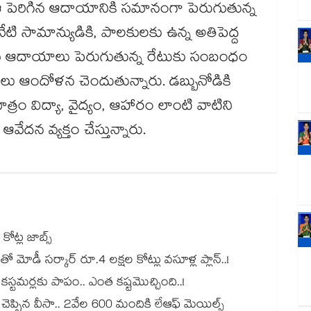
పెరిగిన ఆదాయానికి సమానంగా పెరుగుతున్న
నేటి సామాన్యుడికి, పాలకులకు ఉన్న అతిపెద్ద
ు తమ ఆదాయాలు పెరుగుతున్న రేటుకు సంబంధం
ు ఆందోళన చెందుతున్నారు. డబ్బునోడికి
్రం విద్యా, వైద్యం, ఆహారం లాంటి వాటిని
దన వ్యక్తం చేస్తున్నారు.
కోట్ల జాబ్స్
తో మోడీ సర్కార్ రూ.4 లక్షల కోట్లు వసూళ్ల ప్లాన్..!
్ కస్టమర్లకు పాపం.. ఎంత కష్టమొచ్చింది..!
్ చెప్పిన వీసా.. 2వేల 600 మందికి లేఆఫ్ మెయిల్స్