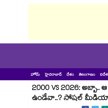
హోమ్
హైదరాబాద్
దేశం
తెలంగాణం
విదే
2000 VS 2026: అబ్బా.. ఆ 
ఉండేవా..? సోషల్ మీడియా