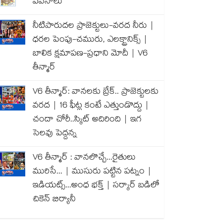
పవనాలు
నీటిపారుదల ప్రాజెక్టులు-వరద నీరు |
ధరల పెంపు-చమురు, ఎలక్ట్రానిక్స్ |
బాలిక క్షమాపణ-ప్రధాని మోదీ | V6
తీన్మార్
V6 తీన్మార్: వానలకు బ్రేక్.. ప్రాజెక్టులకు
వరద | 16 ఫీట్ల కంటే ఎత్తుండొద్దు |
చందా చోరీ..స్కిట్ అదిరింది | ఇగ
సెలవు పెద్దన్న
V6 తీన్మార్ : వానలొచ్చే...రైతులు
మురిసే... | ముసురు పట్టిన పట్నం |
ఇడియట్స్...అంధ భక్త్ | సర్కార్ బడిలో
చికెన్ బిర్యానీ