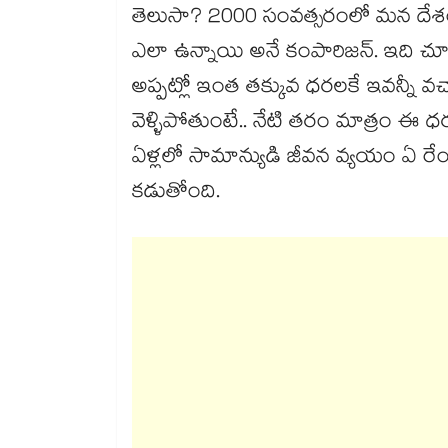
తెలుసా? 2000 సంవత్సరంలో మన దేశం
ఎలా ఉన్నాయి అనే కంపారిజన్. ఇది చూసిన
అప్పట్లో ఇంత తక్కువ ధరలకే ఇవన్నీ వచ
వెళ్ళిపోతుంటే.. నేటి తరం మాత్రం ఈ 
ఏళ్లలో సామాన్యుడి జీవన వ్యయం ఏ రేంజ
కడుతోంది.