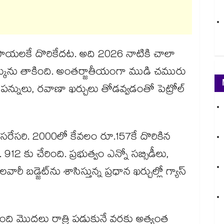
పాయలకే దొరికేదట. అది 2026 నాటికి చాలా
కును తాకింది. అంతర్జాతీయంగా ముడి చమురు
ాల పన్నులు, రవాణా ఖర్చులు తోడవ్వడంతో పెట్రోల్
థ సరేసరి. 2000లో కేవలం రూ.157కే దొరికిన
912 కు చేరింది. ప్రభుత్వం ఎన్నో సబ్సిడీలు,
రీ బడ్జెట్‌ను శాసిస్తున్న ప్రధాన ఖర్చుల్లో గ్యాస్
ది మొదలు రాత్రి పడుకునే వరకు అత్యంత