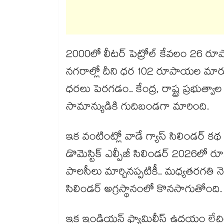
2000లో లీటర్ పెట్రోల్ కేవలం 26 రూ
నగరాల్లో దీని ధర 102 రూపాయల మార్
ధరలు పెరగడం.. కేంద్ర, రాష్ట్ర ప్రభుత్వ
సామాన్యుడికి గుదిబండగా మారింది.
ఇక వంటింట్లో వాడే గ్యాస్ సిలిండర్ క
డొమెస్టిక్ ఎల్పీజీ సిలిండర్ 2026లో రూ. 
పాలసీలు మార్చినప్పటికీ.. మధ్యతరగతి నెలవా
సిలిండర్ అగ్రస్థానంలో కొనసాగుతోంది.
ఇక ఇండియన్ ఫ్యామిలీస్ ఉదయం లేచిం