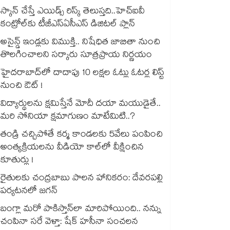
స్కాన్ చేస్తే ఎయిడ్స్ రిస్క్ తెలుస్తది..హెచ్‌‌‌‌‌‌‌‌ఐవీ
కంట్రోల్‌‌‌‌‌‌‌‌కు టీజీఎస్‌‌‌‌‌‌‌‌ఏసీఎస్ డిజిటల్ ప్లాన్
అసైన్డ్ ఇండ్లకు విముక్తి.. నిషేధిత జాబితా నుంచి
తొలగించాలని సర్కారు సూత్రప్రాయ నిర్ణయం
హైదరాబాద్⁫లో దాదాపు 10 లక్షల ఓట్లు ఓటర్ల లిస్ట్
నుంచి ఔట్ !
విద్యార్థులను క్షమిస్తేనే మోదీ దయా మయుడైతే..
మరి సోనియా క్షమాగుణం మాటేమిటి..?
తండ్రి చచ్చిపోతే కర్మ కాండలకు 5వేలు పంపించి
అంత్యక్రియలను వీడియో కాల్⁭లో వీక్షించిన
కూతుర్లు !
రైతులకు చంద్రబాబు పాలన హానికరం: దేవరపల్లి
పర్యటనలో జగన్
బంగ్లా మరో పాకిస్తాన్⁭లా మారిపోయింది.. నన్ను
చంపినా సరే వెళ్తా: షేక్ హసీనా సంచలన