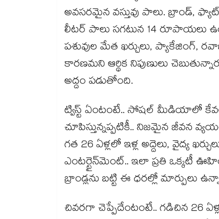
అవసరమైన వస్తువు పాలు. బ్రాండ్, ఫ్యాట
లీటర్ పాలు సగటున 14 రూపాయలు ఉంటే
పశువుల మేత ఖర్చులు, ప్యాకేజింగ్, రవ
కారణమని ఆర్థిక నిపుణులు చెబుతున్నారు
అద్దం పడుతోంది.
ట్విస్ట్ ఏంటంటే.. సోషల్ మీడియాలో 
చూపిస్తున్నప్పటికీ.. నిజమైన జీవన వ్య
గత 26 ఏళ్లలో ఇళ్ల అద్దెలు, వైద్య ఖర్చుల
ఎంటర్టైన్‌మెంట్.. ఇలా ప్రతి ఒక్కటీ ఊహ
బ్రాండ్లను బట్టి ఈ ధరల్లో మార్పులు ఉన్
చివరగా చెప్పేదేంటంటే.. గడిచిన 26 ఏళ్లలో