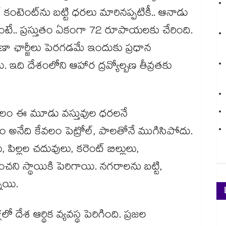
్ కంటెంట్‌ను బట్టి ధరలు మారినప్పటికీ.. ఆనాడు
.. ప్రస్తుతం ఏకంగా 72 రూపాయలకు చేరింది.
ాణా ఛార్జీలు పెరగడమే ఇందుకు ప్రధాన
. ఇది దేశంలోని ఆహార ద్రవ్యోల్బణ తీవ్రతకు
కేవలం ఈ మూడు వస్తువుల ధరలనే
యం అనేది కేవలం పెట్రోల్, పాలతోనే ముగిసిపోదు.
ు, పిల్లల చదువులు, కరెంట్ బిల్లులు,
ించని స్థాయికి పెరిగాయి. నగరాలను బట్టి,
నాయి.
 దేశ ఆర్థిక వ్యవస్థ పెరిగింది. ప్రజల