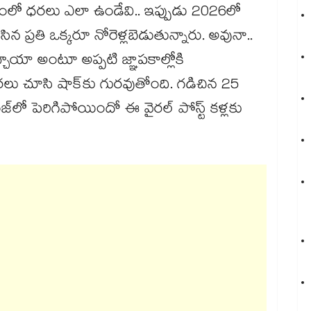
లో ధరలు ఎలా ఉండేవి.. ఇప్పుడు 2026లో
 ప్రతి ఒక్కరూ నోరెళ్లబెడుతున్నారు. అవునా..
్చాయా అంటూ అప్పటి జ్ఞాపకాల్లోకి
ధరలు చూసి షాక్‌కు గురవుతోంది. గడిచిన 25
్‌లో పెరిగిపోయిందో ఈ వైరల్ పోస్ట్ కళ్లకు