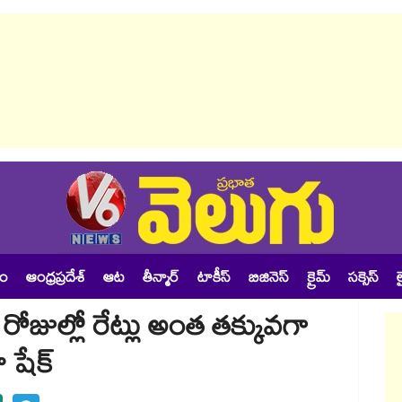
శం
ఆంధ్రప్రదేశ్
ఆట
తీన్మార్
టాకీస్
బిజినెస్
క్రైమ్
సక్సెస్
ల
రోజుల్లో రేట్లు అంత తక్కువగా
 షేక్