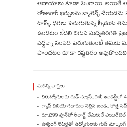
ఆదాయాలు కూడా పెరిగాయి. అయితే ఆ 
రోజువారీ ఖర్చులను బ్యాలెన్స్ చేయడమే 
టాస్క్. ధరలు పెరుగుతున్న స్పీడుక
ఉండటం లేదని దిగువ మధ్యతరగతి ప్రజల
వద్దన్నా సంపద పెరుగుతుంటే తమకు మాత
పొందటం కూడా కష్టతరం అవుతోందని ఆవే
మరిన్ని వార్తలు
నిరుద్యోగులకు గుడ్ న్యూస్..ఈవీ ఇండస్ట్రీలో 4 
గ్యాస్ వినియోగదారుల నెత్తిన బండ.. కొత్త సెస్‌
రూ.299 ప్లాన్‌తో రీఛార్జ్ చేసుకునే ఎయిర్‌టెల
ఊస్టింగ్ లెటర్లతో ఉద్యోగులకు గుడ్ మార్నింగ