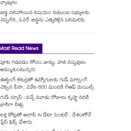
వ్యాఖ్యలు
బిడ్డ చనిపోయిన విషయం కుటుంబ సభ్యులకు
చెప్పలేక.. ఓనర్ బిడ్డను ఎత్తుకెళ్లిన పనిమనిషి
Most Read News
పూట గడవడం కోసం..జుట్టు, పాత వస్తువులు
అమ్ముకుంటున్నరు
ఊస్టింగ్ లెటర్లతో ఉద్యోగులకు గుడ్ మార్నింగ్
చెప్పిన వీసా.. 2వేల 600 మందికి లేఆఫ్ మెయిల్స్
గుడ్ న్యూస్ : వచ్చే మూడు రోజులు కృష్ణా నదికి
భారీగా నీళ్లు
లక్ష కోట్లతో అదానీ AI డేటా సెంటర్ : దేశంలోనే
ప్లేస్ ఫిక్స్ చేశారు