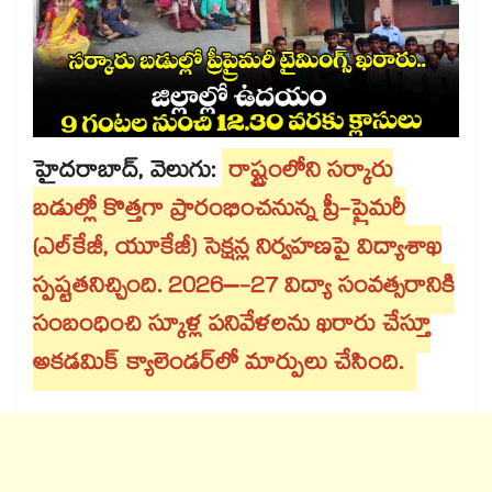
హైదరాబాద్, వెలుగు:
రాష్ట్రంలోని సర్కారు
బడుల్లో కొత్తగా ప్రారంభించనున్న ప్రీ-ప్రైమరీ
(ఎల్‌‌కేజీ, యూకేజీ) సెక్షన్ల నిర్వహణపై విద్యాశాఖ
స్పష్టతనిచ్చింది. 2026–-27 విద్యా సంవత్సరానికి
సంబంధించి స్కూళ్ల పనివేళలను ఖరారు చేస్తూ
అకడమిక్ క్యాలెండర్‌‌లో మార్పులు చేసింది.