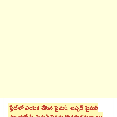
స్టేట్​లో ఎంపిక చేసిన ప్రైమరీ, అప్పర్ ప్రైమరీ