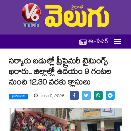
ఈ-పేపర్
సర్కారు బడుల్లో ప్రీప్రైమరీ టైమింగ్స్
ఖరారు.. జిల్లాల్లో ఉదయం 9 గంటల
నుంచి 12.30 వరకు క్లాసులు
June 9, 2026
హైదరాబాద్