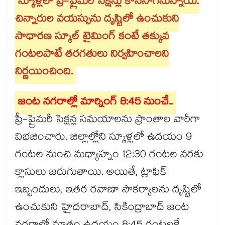
స్కూళ్లలో ప్రీ-ప్రైమరీ సెక్షన్లు కొనసాగనున్నాయి.
చిన్నారుల వయస్సును దృష్టిలో ఉంచుకుని
సాధారణ స్కూల్ టైమింగ్ కంటే తక్కువ
గంటలపాటే తరగతులు నిర్వహించాలని
నిర్ణయించింది.
జంట నగరాల్లో మార్నింగ్ 8:45 నుంచే..
ప్రీ-ప్రైమరీ సెక్షన్ల సమయాలను ప్రాంతాల వారీగా
విభజించారు. జిల్లాల్లోని స్కూళ్లలో ఉదయం 9
గంటల నుంచి మధ్యాహ్నం 12:30 గంటల వరకు
క్లాసులు జరుగుతాయి. అయితే, ట్రాఫిక్
ఇబ్బందులు, ఇతర రవాణా సౌకర్యాలను దృష్టిలో
ఉంచుకుని హైదరాబాద్, సికింద్రాబాద్ జంట