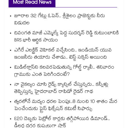
Most Read News
జూరాల 32 గేట్లు ఓపెన్.. శ్రీశైలం ప్రాజెక్టుకు నీరు
విడుదల
దివంగత మాజీ ఎమ్మెల్యే పెద్ద సుదర్శన్ రెడ్డి కుటుంబానికి
BRS భారీ ఆర్థిక సాయం
ఎగిరే ఎలక్ట్రిక్ వెహికల్ వచ్చేసింది.. ఇండియన్ యువ
ఇంజనీరు తయారు చేశాడు.. టెస్ట్ సక్సెస్ అయింది
మిడిల్‌క్లాస్‌ని కలవరపెడుతున్న గోల్డ్ ర్యాలీ.. శనివారం
గ్రాముకు ఎంత పెరిగిందంటే?
నా వైకల్యం చూసి రైడ్స్ క్యాన్సిల్ చేస్తున్నరు.. కన్నీళ్లు
తెప్పిస్తున్న హైదరాబాద్ రాపిడో రైడర్ గాథ
త్వరలోనే మద్యం ధ‌‌ర‌‌ల పెంపు!..8 నుంచి 10 శాతం మేర
పెంచేందుకు ప్రైస్ ఫిక్సేష‌‌న్ క‌‌మిటీ సిఫార్సు
E20 దెబ్బకు పెట్రోల్ కార్లకు తగ్గిపోయిన డిమాండ్..
డీలర్ల దగ్గర కుప్పలుగా స్టాక్