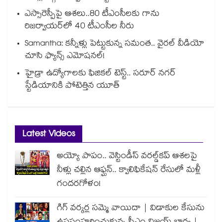
ఎస్సారెస్పీపై ఆశలు..80 టీఎంసీలకు గాను
రిజర్వాయర్‌‌‌‌‌‌‌‌‌‌‌‌‌‌‌‌లో 40 టీఎంసీల నీరు
Samantha: కన్నీళ్లు పెట్టుకున్న సమంత.. వైరల్ వీడియో
చూసి ఫ్యాన్స్ ఎమోషనల్!
హైడ్రా ఉద్యోగాలకు ఫిజికల్ టెస్ట్.. సరూర్ నగర్
స్టేడియానికి పోటెత్తిన యూత్
Latest Videos
అయ్యో పాపం.. వెస్టిండీస్ వరల్డ్‌కప్ ఆశలపై
నీళ్లు చల్లిన ఆఫ్ఘన్.. క్వాలిఫికేషన్ రేసులో మళ్లీ
గందరగోళం!
గిగ్ వర్కర్ల సమ్మె వాయిదా | విడాకుల కేసును