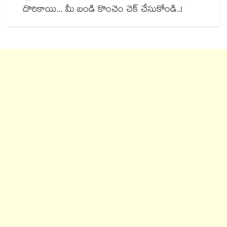
దొరికాయి... మీ బండి కొంచెం చెక్ చేసుకోండి..!