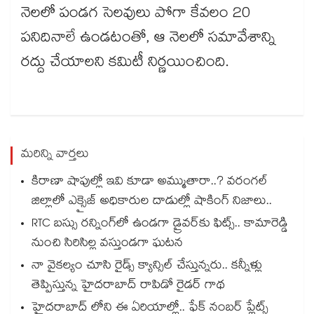
నెలలో పండగ సెలవులు పోగా కేవలం 20
పనిదినాలే ఉండటంతో, ఆ నెలలో సమావేశాన్ని
రద్దు చేయాలని కమిటీ నిర్ణయించింది.
మరిన్ని వార్తలు
కిరాణా షాపుల్లో ఇవి కూడా అమ్ముతారా..? వరంగల్
జిల్లాలో ఎక్సైజ్ అధికారుల దాడుల్లో షాకింగ్ నిజాలు..
RTC బస్సు రన్నింగ్⁫లో ఉండగా డ్రైవర్‌కు ఫిట్స్.. కామారెడ్డి
నుంచి సిరిసిల్ల వస్తుండగా ఘటన
నా వైకల్యం చూసి రైడ్స్ క్యాన్సిల్ చేస్తున్నరు.. కన్నీళ్లు
తెప్పిస్తున్న హైదరాబాద్ రాపిడో రైడర్ గాథ
హైదరాబాద్ లోని ఈ ఏరియాల్లో.. ఫేక్ నంబర్ ప్లేట్స్