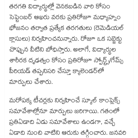
తరగతి విద్యార్థుల్లో వెనకబడిన వారి కోసం
సెప్టెంబర్ ఆఖరు వరకు ప్రతిరోజూ మధ్యాహ్నం
భోజనం తర్వాత ప్రత్యేక తరగతులు (రెమెడియల్
క్లాసులు) నిర్వహించనున్నారు. రోజూ ఒక సబ్జెక్టు
చొప్పున వీటిని బోధిస్తారు. అలాగే, విద్యార్థుల
శారీరక దృఢత్వం కోసం ప్రతిరోజూ స్పోర్ట్స్/గేమ్స్
పీరియడ్ తప్పనిసరి చేస్తూ క్యాలెండర్‌‌లో
మార్పులు చేశారు.
మరోపక్క టీచర్లకు నిర్వహించే స్కూల్ కాంప్లెక్స్
సమావేశాల్లోనూ మార్పులు జరిగాయి. గతంలో
ప్రతిఏడాది ఏడు సమావేశాలు ఉండగా, వచ్చే
ఏడాది నుంచి వాటిని ఆరుకు తగ్గించారు. జనవరి