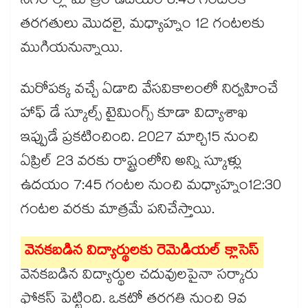
నగరాల్లో మాత్రం ఉదయం 8:45 గంటలకే
తరగతులు మొదలై, మధ్యాహ్నం 12 గంటలకు
ముగియనున్నాయి.
మరోపక్క వచ్చే ఏడాది వేసవికాలంలో నిర్వహించే
హాఫ్ డే స్కూల్స్ టైమింగ్స్ కూడా విద్యాశాఖ
ఇప్పుడే ప్రకటించింది. 2027 మార్చి15 నుంచి
ఏప్రిల్ 23 వరకు రాష్ట్రంలోని అన్ని స్కూళ్లు
ఉదయం 7:45 గంటల నుంచి మధ్యాహ్నం12:30
గంటల వరకు మాత్రమే పనిచేస్తాయి.
వెనకబడిన విద్యార్థులకు రెమెడియల్ క్లాసెస్‌
వెనకబడిన విద్యార్థుల చదువులపైనా సర్కారు
ఫోకస్ పెట్టింది. ఒకటో తరగతి నుంచి 9వ