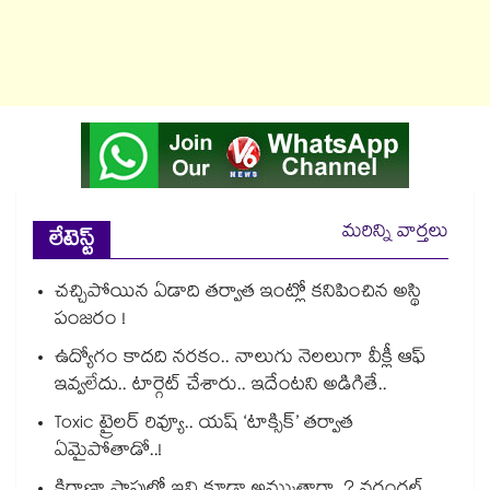
మరిన్ని వార్తలు
లేటెస్ట్
చచ్చిపోయిన ఏడాది తర్వాత ఇంట్లో కనిపించిన అస్థి
పంజరం !
ఉద్యోగం కాదది నరకం.. నాలుగు నెలలుగా వీక్లీ ఆఫ్
ఇవ్వలేదు.. టార్గెట్ చేశారు.. ఇదేంటని అడిగితే..
Toxic ట్రైలర్ రివ్యూ.. యష్ ‘టాక్సిక్’ తర్వాత
ఏమైపోతాడో..!