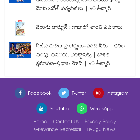
ఉపసంహరించుకున్న సీఎం విజయ్ భార్య |
మోదీ విదేశీ పర్యటనలు | V6 తీన్మార్
వెలుగు కార్టూన్ : గాజాలో శాంతి పవనాలు
నీటిపారుదల ప్రాజెక్టులు-వరద నీరు | ధరల
పెంపు-చమురు, ఎలక్ట్రానిక్స్ | బాలిక
క్షమాపణ-ప్రధాని మోదీ | V6 తీన్మార్
Facebook
Twitter
Instagram
YouTube
WhatsApp
Home
Contact Us
Privacy Policy
Grievance Redressal
Telugu News