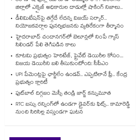
కిరాణా షాపుల్లో ఇవి కూడా అమ్ముతారా..? వరంగల్
జిల్లాలో ఎక్సైజ్ అధికారుల దాడుల్లో షాకింగ్ నిజాలు..
డీలిమిటేషన్‎పై తగ్గేదే లేదన్న విజయ్ సర్కార్..
నియోజకవర్గాల పునర్విభజనకు వ్యతిరేకంగా తీర్మానం
హైదరాబాద్⁪ చందానగర్⁫లో బెలూన్లలో నింపే గ్యాస్
సిలిండర్ పేలి తెగిపడిన కాలు
కూటమి ప్రభుత్వం హెరిటేజ్, ప్రైవేట్ డెయిరీల కోసం...
విజయ డెయిరీని బలి తీసుకుంటోంది: సీపీఎం
UPI పేమెంట్లపై ఛార్జీలేం ఉండవ్.. ఎప్పటిలానే ఫ్రీ.. కేంద్ర
ప్రభుత్వం క్లారిటీ
ఫుట్‎బాల్ దిగ్గజం మెస్సీ తండ్రి జార్జ్ కన్నుమూత
RTC బస్సు రన్నింగ్⁫లో ఉండగా డ్రైవర్‌కు ఫిట్స్.. కామారెడ్డి
నుంచి సిరిసిల్ల వస్తుండగా ఘటన