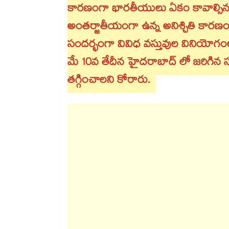
కారణంగా భారతీయులు ఏకం కావాల్సిన
అంతర్జాతీయంగా ఉన్న అనిశ్చితి కారణ
సందర్భంగా వివిధ వస్తువుల వినియోగ
మే 10వ తేదీన హైదరాబాద్ లో జరిగిన 
తగ్గించాలని కోరారు.