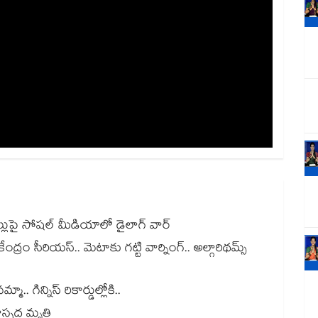
ిల్లుపై సోషల్ మీడియాలో డైలాగ్ వార్
కేంద్రం సీరియస్.. మెటాకు గట్టి వార్నింగ్.. అల్గారిథమ్స్
 గిన్నిస్ రికార్డుల్లోకి..
స్పద మృతి