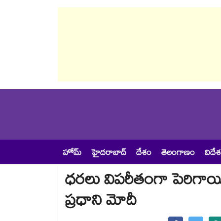
హోమ్
హైదరాబాద్
దేశం
తెలంగాణం
విదే
ధరలు విపరీతంగా పెరిగాయి.
ప్రధాని మోదీ