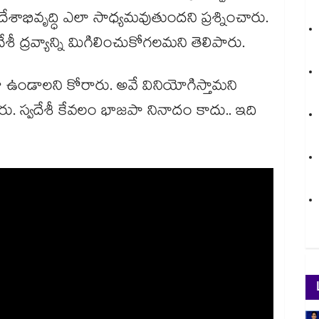
శాభివృద్ధి ఎలా సాధ్యమవుతుందని ప్రశ్నించారు.
 ద్రవ్యాన్ని మిగిలించుకోగలమని తెలిపారు.
ువగా ఉండాలని కోరారు. అవే వినియోగిస్తామని
శారు. స్వదేశీ కేవలం భాజపా నినాదం కాదు.. ఇది