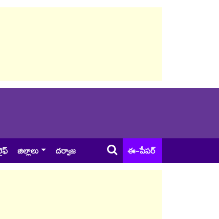
ైఫ్
జిల్లాలు
దర్వాజ
ఈ-పేపర్