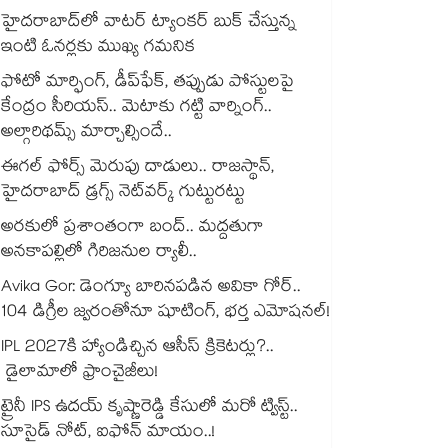
హైదరాబాద్⁪లో వాటర్ ట్యాంకర్ బుక్ చేస్తున్న
ఇంటి ఓనర్లకు ముఖ్య గమనిక
ఫోటో మార్ఫింగ్, డీప్‌ఫేక్‌, తప్పుడు పోస్టులపై
కేంద్రం సీరియస్.. మెటాకు గట్టి వార్నింగ్..
అల్గారిథమ్స్ మార్చాల్సిందే..
ఈగల్ ఫోర్స్ మెరుపు దాడులు.. రాజస్థాన్,
హైదరాబాద్‌ డ్రగ్స్‌ నెట్‌వర్క్‌ గుట్టురట్టు
అరకులో ప్రశాంతంగా బంద్.. మద్దతుగా
అనకాపల్లిలో గిరిజనుల ర్యాలీ..
Avika Gor: డెంగ్యూ బారినపడిన అవికా గోర్..
104 డిగ్రీల జ్వరంతోనూ షూటింగ్, భర్త ఎమోషనల్!
IPL 2027కి హ్యాండిచ్చిన ఆసీస్ క్రికెటర్లు?..
డైలామాలో ఫ్రాంచైజీలు!
ట్రైనీ IPS ఉదయ్‌ కృష్ణారెడ్డి కేసులో మరో ట్విస్ట్..
సూసైడ్‌ నోట్‌, ఐఫోన్‌ మాయం..!