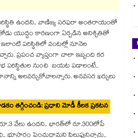
రిస్థితి ఉందని.. వాణిజ్య సరఫరా అంతరాయంతో
 తోడు యుద్ధం కారణంగా ఏర్పడిన అనిశ్చితితో
ఇలాంటి పరిస్థితిలో వంటల్లో నూనెల
ిచ్చారు. ప్రపంచ వ్యాప్తంగా చాలా ఇబ్బంది కర
్షోభ పరిస్థితుల నుంచి బయట పడాలంటే..
ానాన్ని అలవర్చుకోవాలన్నారు. అనవసర ఖర్చులు
 వాడకం తగ్గించండి: ప్రధాని మోడీ కీలక ప్రకటన
రూ.3 వేలు ఉందని.. భారత్‌లో రూ.300లోపే
ి.. భూసారం పెంచుదామని పిలుపునిచ్చారు..