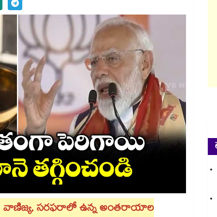
షోభం, వాణిజ్య, సరఫరాలో ఉన్న అంతరాయాల