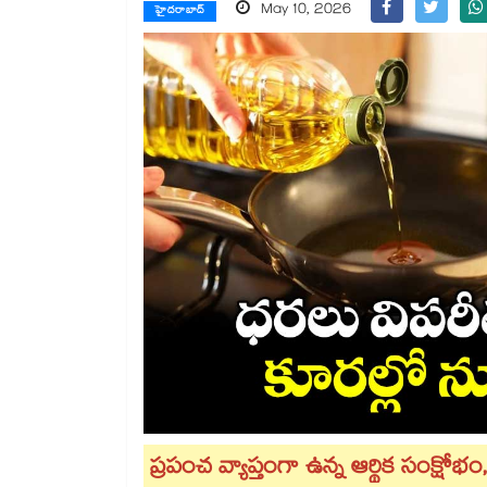
May 10, 2026
హైదరాబాద్
ప్రపంచ వ్యాప్తంగా ఉన్న ఆర్థిక సంక్