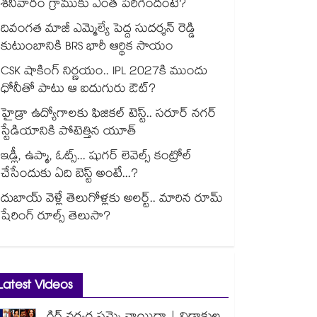
శనివారం గ్రాముకు ఎంత పెరిగిందంటే?
దివంగత మాజీ ఎమ్మెల్యే పెద్ద సుదర్శన్ రెడ్డి
కుటుంబానికి BRS భారీ ఆర్థిక సాయం
CSK షాకింగ్ నిర్ణయం.. IPL 2027కి ముందు
ధోనీతో పాటు ఆ ఐదుగురు ఔట్?
హైడ్రా ఉద్యోగాలకు ఫిజికల్ టెస్ట్.. సరూర్ నగర్
స్టేడియానికి పోటెత్తిన యూత్
ఇడ్లీ, ఉప్మా, ఓట్స్... షుగర్ లెవెల్స్ కంట్రోల్
చేసేందుకు ఏది బెస్ట్ అంటే...?
దుబాయ్ వెళ్లే తెలుగోళ్లకు అలర్ట్.. మారిన రూమ్
షేరింగ్‌ రూల్స్ తెలుసా?
Latest Videos