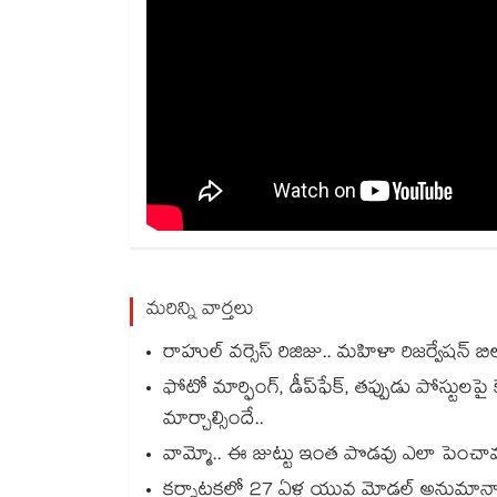
మరిన్ని వార్తలు
రాహుల్ వర్సెస్ రిజిజు.. మహిళా రిజర్వేషన్ బ
ఫోటో మార్ఫింగ్, డీప్‌ఫేక్‌, తప్పుడు పోస్టులపై 
మార్చాల్సిందే..
వామ్మో.. ఈ జుట్టు ఇంత పొడవు ఎలా పెంచావమ్మా..
కర్నాటకలో 27 ఏళ్ల యువ మోడల్ అనుమానా