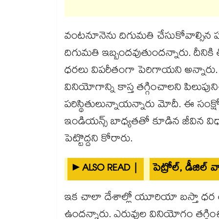
వంటనూనెను దిగుమతి చేసుకోవాల్సిన ప
దిగుమతి ఇబ్బందవుతుందన్నారు. దీనికి
ధరలు విపరీతంగా పెరిగాయని అన్నారు. 
వినియోగాన్ని కాస్త తగ్గించాలని పిలుపున
పరిస్థితులున్నాయన్నారు మోదీ. ఈ సంక
ఇండియన్స్ బాధ్యతతో కూడిన జీవిన విధ
పెట్టొద్దని కోరారు.
►ALSO READ |
పెట్రోల్, డీజిల్
ఇక చాలా దేశాల్లో యూరియా బస్తా ధర 
ఉందన్నారు. ఎరువుల వినియోగం తగ్గించ