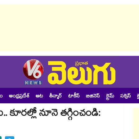
శం
ఆంధ్రప్రదేశ్
ఆట
తీన్మార్
టాకీస్
బిజినెస్
క్రైమ్
సక్సెస్
ల
. కూరల్లో నూనె తగ్గించండి: