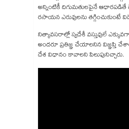
అన్నింటికీ దిగుమతులపైనే ఆధారపడితే దే
రసాయన ఎరువులను తగ్గించుకుంటే విదేశీ
నిత్యావసరాల్లో స్వదేశీ వస్తువులే ఎక్క
అందరూ ప్రతిజ్ఞ చేయాలనిన విజ్ఞప్తి చే
దేశ విధానం కావాలని పిలుపునిచ్చారు.