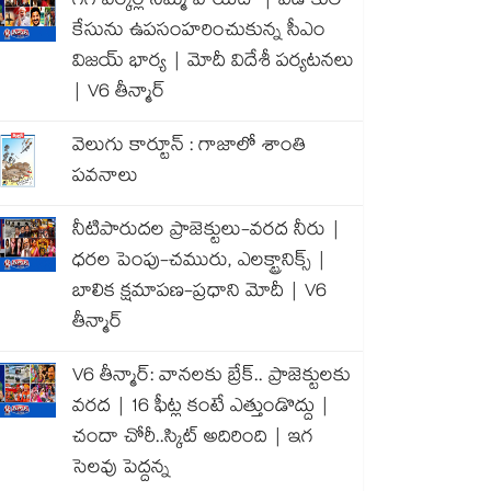
గిగ్ వర్కర్ల సమ్మె వాయిదా | విడాకుల
కేసును ఉపసంహరించుకున్న సీఎం
విజయ్ భార్య | మోదీ విదేశీ పర్యటనలు
| V6 తీన్మార్
వెలుగు కార్టూన్ : గాజాలో శాంతి
పవనాలు
నీటిపారుదల ప్రాజెక్టులు-వరద నీరు |
ధరల పెంపు-చమురు, ఎలక్ట్రానిక్స్ |
బాలిక క్షమాపణ-ప్రధాని మోదీ | V6
తీన్మార్
V6 తీన్మార్: వానలకు బ్రేక్.. ప్రాజెక్టులకు
వరద | 16 ఫీట్ల కంటే ఎత్తుండొద్దు |
చందా చోరీ..స్కిట్ అదిరింది | ఇగ
సెలవు పెద్దన్న