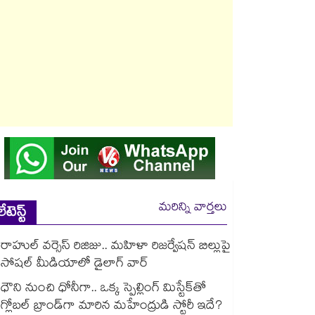
మరిన్ని వార్తలు
లేటెస్ట్
రాహుల్ వర్సెస్ రిజిజు.. మహిళా రిజర్వేషన్ బిల్లుపై
సోషల్ మీడియాలో డైలాగ్ వార్
ధౌని నుంచి ధోనీగా.. ఒక్క స్పెల్లింగ్ మిస్టేక్‌తో
గ్లోబల్ బ్రాండ్‌గా మారిన మహేంద్రుడి స్టోరీ ఇదే?