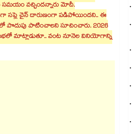
 సమయం వచ్చిందన్నారు మోదీ.
ంగా సప్లై చైన్ దారుణంగా పడిపోయిందని.. ఈ
ంలో పొదుపు పాటించాలని సూచించారు. 2026
సభలో మాట్లాడుతూ.. వంట నూనెల వినియోగాన్ని