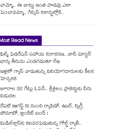
వామ్మో.. ఈ జుట్టు ఇంత పొడవు ఎలా
పెంచావమ్మా.. గిన్నిస్ రికార్డుల్లోకి..
Most Read News
ఫిల్మ్ ఫెడరేషన్ సహాయ నిరాకరణ.. జానీ మాస్టర్
భార్య తీరును ఎండగడుతూ లేఖ
ఇళ్లలో గ్యాస్ వాడుతున్న వినియోగదారులకు కీలక
హెచ్చరిక
జూరాల 32 గేట్లు ఓపెన్.. శ్రీశైలం ప్రాజెక్టుకు నీరు
విడుదల
రేపటి (ఆగస్ట్ 8) నుంచి ర్యాపిడో, ఉబర్, స్విగ్గీ,
జొమాటో, బ్లింకిట్ బంద్ !
మిడిల్‌క్లాస్‌ని కలవరపెడుతున్న గోల్డ్ ర్యాలీ..