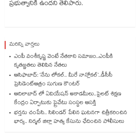
ప్రభుత్వానికి ఉందని తెలిపారు.
మరిన్ని వార్తలు
ఎంపీ వంశీకృష్ణ వెంటే నేతకాని సమాజం..ఎంపీకి
కృతజ్ఞతలు తెలిపిన నేతలు
ఆసిఫాబాద్: ‘నేను లోకల్.. మీరే నాన్లోకల్’..డీసీసీ
ప్రెసిడెంట్ఆత్రం సుగుణ కౌంటర్
ఆదిలాబాద్ లో ఏవియేషన్ అకాడమీలు..పైలట్ శిక్షణ
కేంద్రం ఏర్పాటుకు ప్రైవేటు సంస్థల ఆసక్తి
భర్తను చంపేసి.. సిలిండర్ పేలిన ఘటనగా చిత్రీకరించిన
భార్య.. నిర్మల్ జిల్లా హత్య కేసును ఛేదించిన పోలీసులు