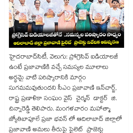
హైదరాబాద్​సిటీ, వెలుగు: ప్రోగ్రెసివ్​ ఐడియాలజీ
ఉంటే ప్రజావాణికి వచ్చే సమస్యల మూలాలు
అర్థమై వాటి పరిష్కారానికి మార్గం
సుగమమవుతుందని సీఎం ప్రజావాణి ఇన్​చార్జ్,
రాష్ట్ర ప్రణాళికా సంఘం వైస్ చైర్మన్ డాక్టర్ జి.
చిన్నారెడ్డి తెలిపారు. మంగళవారం మహాత్మా
జ్యోతిబాపూలే ప్రజా భవన్ లో ఆదిలాబాద్ జిల్లాలో
ప్రజావాణి అమలు తీరుపై పైలెట్ ప్రాజెక్టు