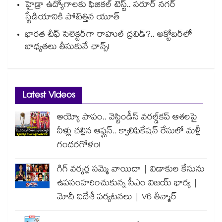
హైడ్రా ఉద్యోగాలకు ఫిజికల్ టెస్ట్.. సరూర్ నగర్
స్టేడియానికి పోటెత్తిన యూత్
భారత చీఫ్ సెలెక్టర్⁬గా రాహుల్ ద్రవిడ్?.. అక్టోబర్‌లో
బాధ్యతలు తీసుకునే ఛాన్స్!
Latest Videos
అయ్యో పాపం.. వెస్టిండీస్ వరల్డ్‌కప్ ఆశలపై
నీళ్లు చల్లిన ఆఫ్ఘన్.. క్వాలిఫికేషన్ రేసులో మళ్లీ
గందరగోళం!
గిగ్ వర్కర్ల సమ్మె వాయిదా | విడాకుల కేసును
ఉపసంహరించుకున్న సీఎం విజయ్ భార్య |
మోదీ విదేశీ పర్యటనలు | V6 తీన్మార్