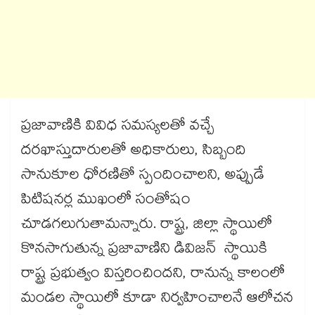
ప్రజావాణికి వివిధ సమస్యలతో వచ్చే
దరఖాస్తుదారులతో అధికారులు, సిబ్బంది
సానుకూల ధోరణితో స్పందించాలని, అప్పుడే
పిటిషనర్ల ముఖంలో సంతోషం
చూడగలుగుతామన్నారు. రాష్ట్ర, జిల్లా స్థాయిలో
కొనసాగుతున్న ప్రజావాణిని డివిజన్ స్థాయికి
రాష్ట్ర ప్రభుత్వం విస్తరించిందని, రానున్న కాలంలో
మండల స్థాయిలో కూడా నిర్వహించాలనే ఆలోచన