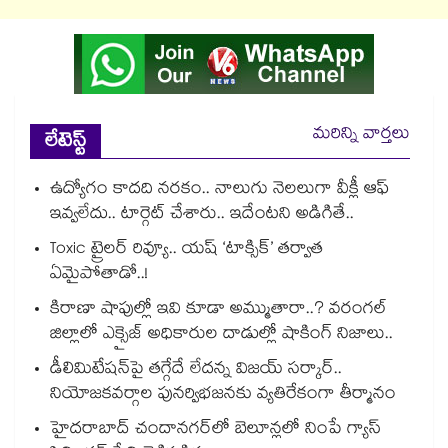
మరిన్ని వార్తలు
లేటెస్ట్
ఉద్యోగం కాదది నరకం.. నాలుగు నెలలుగా వీక్లీ ఆఫ్
ఇవ్వలేదు.. టార్గెట్ చేశారు.. ఇదేంటని అడిగితే..
Toxic ట్రైలర్ రివ్యూ.. యష్ ‘టాక్సిక్’ తర్వాత
ఏమైపోతాడో..!
కిరాణా షాపుల్లో ఇవి కూడా అమ్ముతారా..? వరంగల్
జిల్లాలో ఎక్సైజ్ అధికారుల దాడుల్లో షాకింగ్ నిజాలు..
డీలిమిటేషన్‎పై తగ్గేదే లేదన్న విజయ్ సర్కార్..
నియోజకవర్గాల పునర్విభజనకు వ్యతిరేకంగా తీర్మానం
హైదరాబాద్⁪ చందానగర్⁫లో బెలూన్లలో నింపే గ్యాస్