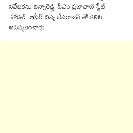
నివేదికను చిన్నారెడ్డి, సీఎం ప్రజావాణి స్టేట్
నోడల్ ఆఫీర్​ దివ్య దేవరాజన్ తో కలిసి
ఆవిష్కరించారు.