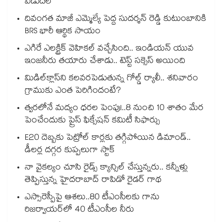
విడుదల
దివంగత మాజీ ఎమ్మెల్యే పెద్ద సుదర్శన్ రెడ్డి కుటుంబానికి
BRS భారీ ఆర్థిక సాయం
ఎగిరే ఎలక్ట్రిక్ వెహికల్ వచ్చేసింది.. ఇండియన్ యువ
ఇంజనీరు తయారు చేశాడు.. టెస్ట్ సక్సెస్ అయింది
మిడిల్‌క్లాస్‌ని కలవరపెడుతున్న గోల్డ్ ర్యాలీ.. శనివారం
గ్రాముకు ఎంత పెరిగిందంటే?
త్వరలోనే మద్యం ధ‌‌ర‌‌ల పెంపు!..8 నుంచి 10 శాతం మేర
పెంచేందుకు ప్రైస్ ఫిక్సేష‌‌న్ క‌‌మిటీ సిఫార్సు
E20 దెబ్బకు పెట్రోల్ కార్లకు తగ్గిపోయిన డిమాండ్..
డీలర్ల దగ్గర కుప్పలుగా స్టాక్
నా వైకల్యం చూసి రైడ్స్ క్యాన్సిల్ చేస్తున్నరు.. కన్నీళ్లు
తెప్పిస్తున్న హైదరాబాద్ రాపిడో రైడర్ గాథ
ఎస్సారెస్పీపై ఆశలు..80 టీఎంసీలకు గాను
రిజర్వాయర్‌‌‌‌‌‌‌‌‌‌‌‌‌‌‌‌లో 40 టీఎంసీల నీరు