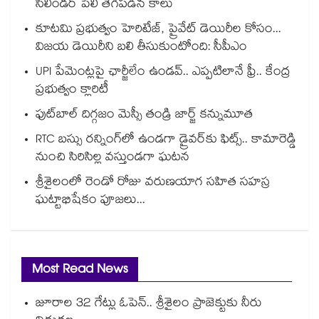
సిలిండర్ పేలి తెగిపడిన కాలు
కూటమి ప్రభుత్వం హెరిటేజ్, ప్రైవేట్ డెయిరీల కోసం...
విజయ డెయిరీని బలి తీసుకుంటోంది: సీపీఎం
UPI పేమెంట్లపై ఛార్జీలేం ఉండవ్.. ఎప్పటిలానే ఫ్రీ.. కేంద్ర
ప్రభుత్వం క్లారిటీ
ఫుట్‎బాల్ దిగ్గజం మెస్సీ తండ్రి జార్జ్ కన్నుమూత
RTC బస్సు రన్నింగ్⁫లో ఉండగా డ్రైవర్‌కు ఫిట్స్.. కామారెడ్డి
నుంచి సిరిసిల్ల వస్తుండగా ఘటన
శ్రీశైలంలో రెండో రోజు వరుణయాగ సహిత సహస్ర
ఘట్టాభిషేకం పూజలు...
Most Read News
జూరాల 32 గేట్లు ఓపెన్.. శ్రీశైలం ప్రాజెక్టుకు నీరు