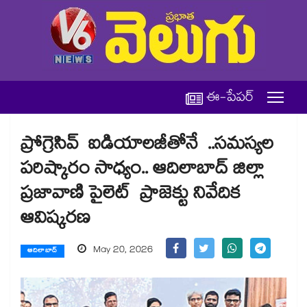
ఈ-పేపర్
ప్రోగ్రెసివ్ ఐడియాలజీతోనే ..సమస్యల
పరిష్కారం సాధ్యం.. ఆదిలాబాద్ జిల్లా
ప్రజావాణి పైలెట్ ప్రాజెక్టు నివేదిక
ఆవిష్కరణ
May 20, 2026
ఆదిలాబాద్