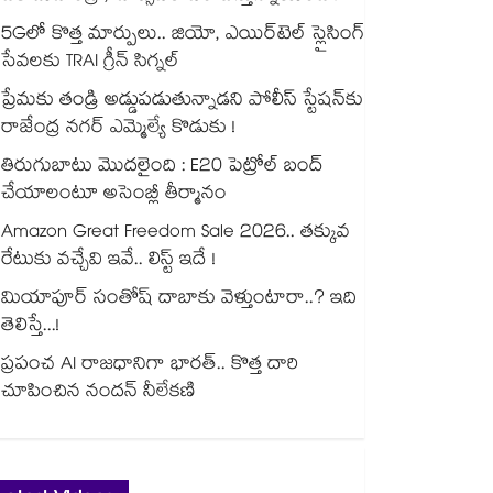
5Gలో కొత్త మార్పులు.. జియో, ఎయిర్‌టెల్ స్లైసింగ్
సేవలకు TRAI గ్రీన్ సిగ్నల్
ప్రేమకు తండ్రి అడ్డుపడుతున్నాడని పోలీస్ స్టేషన్⁪కు
రాజేంద్ర నగర్ ఎమ్మెల్యే కొడుకు !
తిరుగుబాటు మొదలైంది : E20 పెట్రోల్ బంద్
చేయాలంటూ అసెంబ్లీ తీర్మానం
Amazon Great Freedom Sale 2026.. తక్కువ
రేటుకు వచ్చేవి ఇవే.. లిస్ట్ ఇదే !
మియాపూర్ సంతోష్ దాబాకు వెళ్తుంటారా..? ఇది
తెలిస్తే...!
ప్రపంచ AI రాజధానిగా భారత్.. కొత్త దారి
చూపించిన నందన్ నీలేకణి