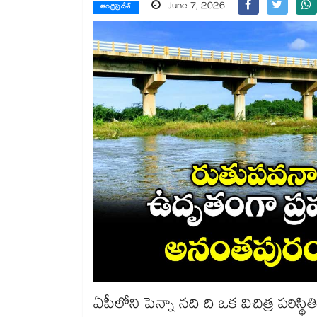
June 7, 2026
ఆంధ్రప్రదేశ్
ఏపీలోని పెన్నా నది ది ఒక విచిత్ర పరిస్థి