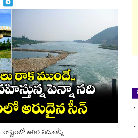
తి. రాష్ట్రంలో ఇతర నదులన్నీ