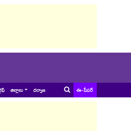
ైఫ్
జిల్లాలు
దర్వాజ
ఈ-పేపర్