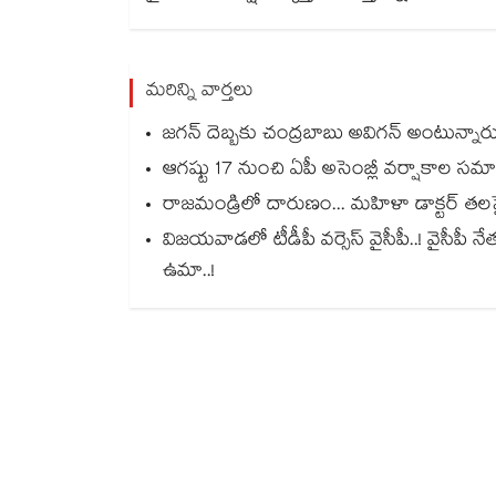
మరిన్ని వార్తలు
జగన్ దెబ్బకు చంద్రబాబు అవిగన్ అంటున్నారు: 
ఆగష్టు 17 నుంచి ఏపీ అసెంబ్లీ వర్షాకాల సమా
రాజమండ్రిలో దారుణం... మహిళా డాక్టర్ తలపై 
విజయవాడలో టీడీపీ వర్సెస్ వైసీపీ..! వైసీప
ఉమా..!