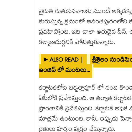
నైరుతి రుతుపవనాలకు ముందే అక్కడక్
కురుస్తున్న క్రమంలో అనంతపురంలోని కళ
ప్రవహిస్తోంది. ఇది చాలా అరుదైన సీన్
కల్యాణదుర్గనికి పోటెత్తుతున్నారు.
►ALSO READ |
శ్రీశైలం సుండిపెం
ఇంజిన్ లో మంటలు...
కర్ణాటకలోని చిక్బల్లాపూర్ లో నంది కొ
ఏపీలోకి ప్రవేశిస్తుంది. ఆ తర్వాత కర్ణ
ప్రాంతానికి ప్రవేశిస్తుంది. కర్ణాటక అధి
మాత్రమే ఉంటుంది. కానీ.. ఇప్పుడు పెన్న
రైతులు హర్షం వ్యక్తం చేస్తున్నారు.