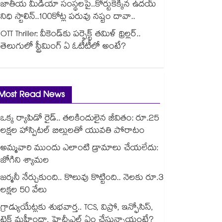
జాతీయ మీడియా సంస్థలపై..కోర్టుకెక్కిన ఉదయ్
నిధి స్టాలిన్..100కోట్ల పరువు నష్టం దావా..
OTT Thriller: వీకెండ్‌కు పర్ఫెక్ట్ తమిళ్ థ్రిల్లర్..
తెలుగులో స్ట్రీమింగ్ ఏ ఓటీటీలో అంటే?
Most Read News
ఒక్క ర్యాపిడో రైడ్.. తలకిందులైన జీవితం: రూ.25
లక్షల హాస్పిటల్ బిల్లులతో యువతి పోరాటం
అమ్మవారి ముందు ఎలాంటి డ్రామాలు చేయలేదు:
జోగిని శ్యామల
జర్మనీ నేర్చుకుంది.. కొలువు కొట్టింది.. నెలకు రూ.3
లక్షల 50 వేలు
గ్రాడ్యుయేట్లకు శుభవార్త.. TCS, విప్రో, ఇన్ఫోసిస్,
టెక్ మహీంద్రా, హెచ్సీఎల్ ఏం చేస్తున్నాయంటే?