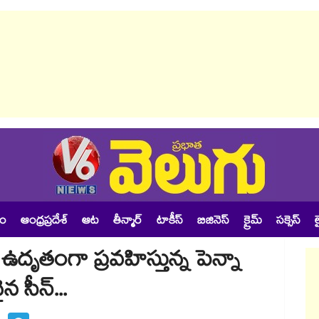
శం
ఆంధ్రప్రదేశ్
ఆట
తీన్మార్
టాకీస్
బిజినెస్
క్రైమ్
సక్సెస్
ల
ృతంగా ప్రవహిస్తున్న పెన్నా
 సీన్...