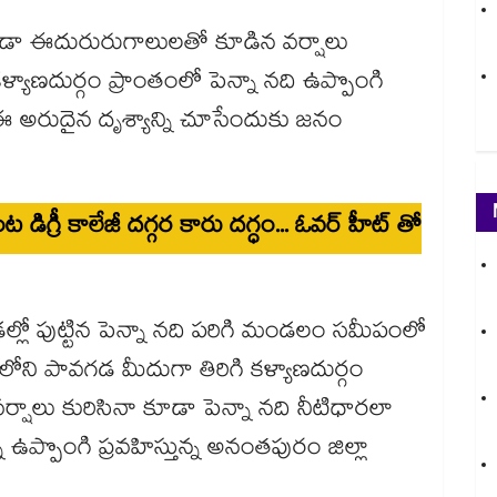
కడా ఈదురురుగాలులతో కూడిన వర్షాలు
్యాణదుర్గం ప్రాంతంలో పెన్నా నది ఉప్పొంగి
. ఈ అరుదైన దృశ్యాన్ని చూసేందుకు జనం
ట డిగ్రీ కాలేజీ దగ్గర కారు దగ్ధం... ఓవర్ హీట్ తో
ండల్లో పుట్టిన పెన్నా నది పరిగి మండలం సమీపంలో
ాటకలోని పావగడ మీదుగా తిరిగి కళ్యాణదుర్గం
క వర్షాలు కురిసినా కూడా పెన్నా నది నీటిధారలా
ా ఉప్పొంగి ప్రవహిస్తున్న అనంతపురం జిల్లా