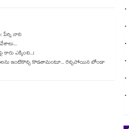
పేర్ని నాని
వేశాలు...
కారు ఎక్కించి...!
ీ నేతలను ఇంటికొచ్చి కొడతామంటూ... రెచ్చిపోయిన బోండా