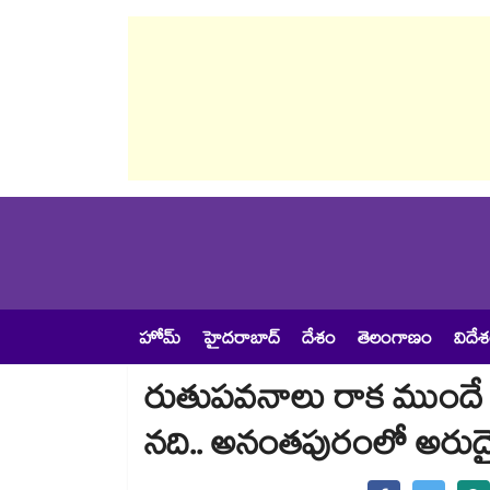
హోమ్
హైదరాబాద్
దేశం
తెలంగాణం
విదే
రుతుపవనాలు రాక ముందే ఉద
నది.. అనంతపురంలో అరుదైన