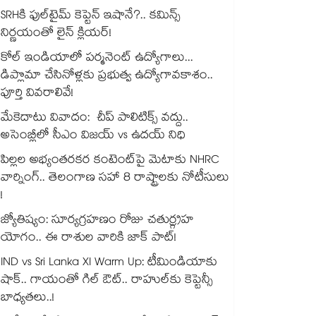
SRHకి ఫుల్‌టైమ్ కెప్టెన్ ఇషానే?.. కమిన్స్
నిర్ణయంతో లైన్ క్లియర్!
కోల్ ఇండియాలో పర్మనెంట్ ఉద్యోగాలు...
డిప్లొమా చేసినోళ్లకు ప్రభుత్వ ఉద్యోగావకాశం..
పూర్తి వివరాలివే!
మేకెదాటు వివాదం: చీప్ పాలిటిక్స్ వద్దు..
అసెంబ్లీలో సీఎం విజయ్ vs ఉదయ్ నిధి
పిల్లల అభ్యంతరకర కంటెంట్‌పై మెటాకు NHRC
వార్నింగ్.. తెలంగాణ సహా 8 రాష్ట్రాలకు నోటీసులు
!
జ్యోతిష్యం: సూర్యగ్రహణం రోజు చతుర్గ్రహ
యోగం.. ఈ రాశుల వారికి జాక్ పాట్!
IND vs Sri Lanka XI Warm Up: టీమిండియాకు
షాక్.. గాయంతో గిల్ ఔట్.. రాహుల్‌కు కెప్టెన్సీ
బాధ్యతలు..!