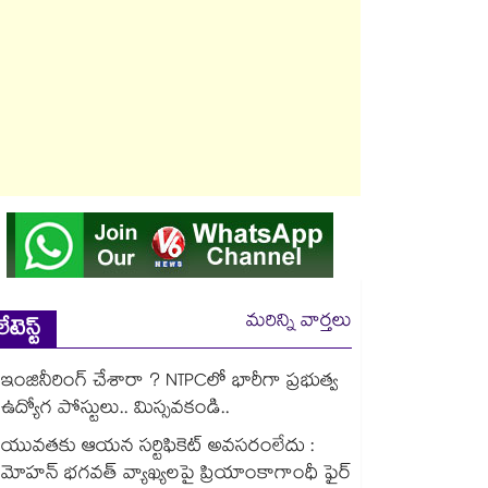
మరిన్ని వార్తలు
లేటెస్ట్
ఇంజినీరింగ్ చేశారా ? NTPCలో భారీగా ప్రభుత్వ
ఉద్యోగ పోస్టులు.. మిస్సవకండి..
యువతకు ఆయన సర్టిఫికెట్ అవసరంలేదు :
మోహన్ భగవత్ వ్యాఖ్యలపై ప్రియాంకాగాంధీ ఫైర్