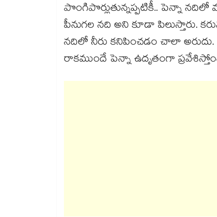
పొంగిపొర్లుతున్నప్పటికీ.. పెన్నా నదిల
పీనుగల నది అని కూడా పిలుస్తారు. కర
నదిలో నీరు కనిపించడం చాలా అరుదు.
రాకముందే పెన్నా ఉదృతంగా ప్రవేశిస్తో