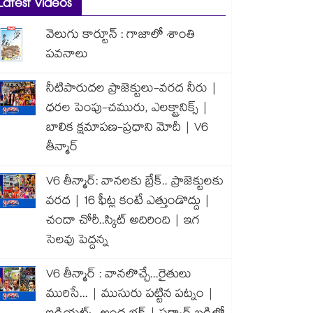
Latest Videos
వెలుగు కార్టూన్ : గాజాలో శాంతి
పవనాలు
నీటిపారుదల ప్రాజెక్టులు-వరద నీరు |
ధరల పెంపు-చమురు, ఎలక్ట్రానిక్స్ |
బాలిక క్షమాపణ-ప్రధాని మోదీ | V6
తీన్మార్
V6 తీన్మార్: వానలకు బ్రేక్.. ప్రాజెక్టులకు
వరద | 16 ఫీట్ల కంటే ఎత్తుండొద్దు |
చందా చోరీ..స్కిట్ అదిరింది | ఇగ
సెలవు పెద్దన్న
V6 తీన్మార్ : వానలొచ్చే...రైతులు
మురిసే... | ముసురు పట్టిన పట్నం |