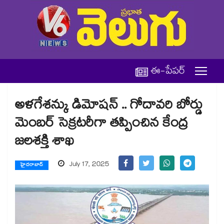
ఈ-పేపర్
అళగేశన్కు డిమోషన్ .. గోదావరి బోర్డు
మెంబర్ సెక్రటరీగా తప్పించిన కేంద్ర
జలశక్తి శాఖ
July 17, 2025
హైదరాబాద్