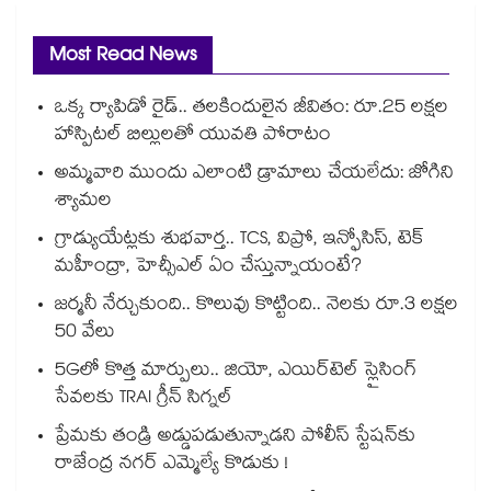
Most Read News
ఒక్క ర్యాపిడో రైడ్.. తలకిందులైన జీవితం: రూ.25 లక్షల
హాస్పిటల్ బిల్లులతో యువతి పోరాటం
అమ్మవారి ముందు ఎలాంటి డ్రామాలు చేయలేదు: జోగిని
శ్యామల
గ్రాడ్యుయేట్లకు శుభవార్త.. TCS, విప్రో, ఇన్ఫోసిస్, టెక్
మహీంద్రా, హెచ్సీఎల్ ఏం చేస్తున్నాయంటే?
జర్మనీ నేర్చుకుంది.. కొలువు కొట్టింది.. నెలకు రూ.3 లక్షల
50 వేలు
5Gలో కొత్త మార్పులు.. జియో, ఎయిర్‌టెల్ స్లైసింగ్
సేవలకు TRAI గ్రీన్ సిగ్నల్
ప్రేమకు తండ్రి అడ్డుపడుతున్నాడని పోలీస్ స్టేషన్⁪కు
రాజేంద్ర నగర్ ఎమ్మెల్యే కొడుకు !