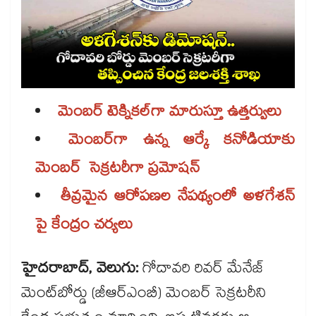
మెంబర్​ టెక్నికల్​గా మారుస్తూ ఉత్తర్వులు
మెంబర్​గా ఉన్న ఆర్కే కనోడియాకు
మెంబర్ సెక్రటరీగా ప్రమోషన్​
తీవ్రమైన ఆరోపణల నేపథ్యంలో అళగేశన్​
పై కేంద్రం చర్యలు
హైదరాబాద్, వెలుగు:
గోదావరి రివర్ ​మేనేజ్​
మెంట్​బోర్డు (జీఆర్​ఎంబీ) మెంబర్​ సెక్రటరీని