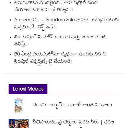
తిరుగుబాటు మొదలైంది : E20 పెట్రోల్ బంద్
చేయాలంటూ అసెంబ్లీ తీర్మానం
Amazon Great Freedom Sale 2026.. తక్కువ రేటుకు
వచ్చేవి ఇవే.. లిస్ట్ ఇదే !
మియాపూర్ సంతోష్ దాబాకు వెళ్తుంటారా..? ఇది
తెలిస్తే...!
50 ఏండ్ల వయసులోనూ దృఢంగా ఉండటానికి ఈ
సింపుల్ ఎక్సర్సైజ్స్ ట్రై చేయండి!
Latest Videos
వెలుగు కార్టూన్ : గాజాలో శాంతి పవనాలు
నీటిపారుదల ప్రాజెక్టులు-వరద నీరు | ధరల