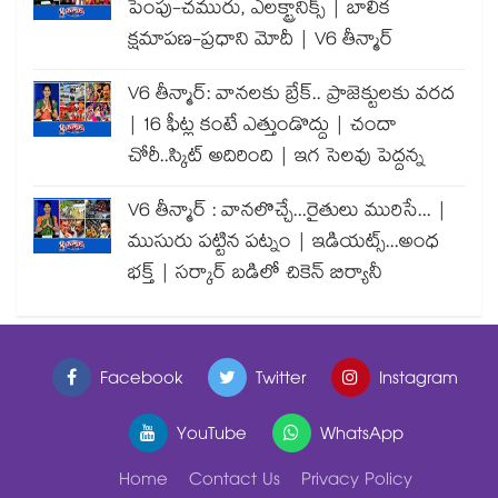
పెంపు-చమురు, ఎలక్ట్రానిక్స్ | బాలిక
క్షమాపణ-ప్రధాని మోదీ | V6 తీన్మార్
V6 తీన్మార్: వానలకు బ్రేక్.. ప్రాజెక్టులకు వరద
| 16 ఫీట్ల కంటే ఎత్తుండొద్దు | చందా
చోరీ..స్కిట్ అదిరింది | ఇగ సెలవు పెద్దన్న
V6 తీన్మార్ : వానలొచ్చే...రైతులు మురిసే... |
ముసురు పట్టిన పట్నం | ఇడియట్స్...అంధ
భక్త్ | సర్కార్ బడిలో చికెన్ బిర్యానీ
Facebook
Twitter
Instagram
YouTube
WhatsApp
Home
Contact Us
Privacy Policy