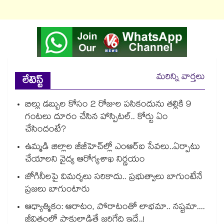
మరిన్ని వార్తలు
లేటెస్ట్
బిల్లు డబ్బుల కోసం 2 రోజుల పసికందును తల్లికి 9
గంటలు దూరం చేసిన హాస్పిటల్.. కోర్టు ఏం
చేసిందంటే?
ఉమ్మడి జిల్లాల జీజీహెచ్‌‌ల్లో ఎంఆర్ఐ సేవలు..ఏర్పాటు
చేయాలని వైద్య ఆరోగ్యశాఖ నిర్ణయం
జోగినీలపై విమర్శలు సరికాదు.. ప్రభుత్వాలు బాగుంటేనే
ప్రజలు బాగుంటారు
ఆధ్యాత్మికం: ఆరాటం, పోరాటంతో లాభమా.. నష్టమా....
జీవితంలో పాకులాడితే జరిగేది ఇదే..!