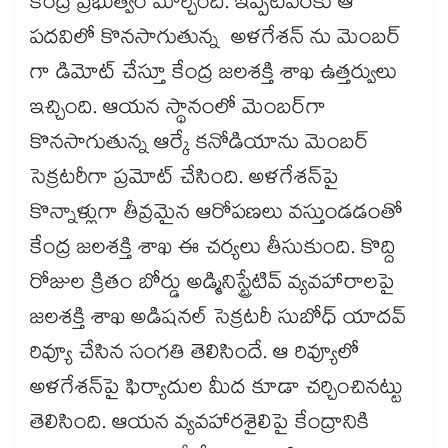
కేంద్ర ప్రభుత్వం మార్చింది. ఇప్పటివరకు ఆ
పదవిలో కొనసాగుతున్న అళగేశన్ ను మెంబర్​
గా డిమోట్​ చేస్తూ కేంద్ర జలశక్తి శాఖ ఉత్తర్వులు
ఇచ్చింది. ఆయన స్థానంలో మెంబర్​గా
కొనసాగుతున్న ఆర్కే కనోడియాను మెంబర్​
సెక్రటరీగా ప్రమోట్​ చేసింది. అళగేశన్​పై
కొన్నాళ్లుగా తీవ్రమైన ఆరోపణలు వస్తుండడంతో
కేంద్ర జలశక్తి శాఖ ఈ చర్యలు తీసుకుంది. కొద్ది
రోజుల క్రితం బోర్డు అడ్మినిస్ట్రేటివ్​ వ్యవహారాలపై
జలశక్తి శాఖ అడిషనల్​ సెక్రటరీ సుబోధ్​ యాదవ్​
రివ్యూ చేసిన సంగతి తెలిసిందే. ఆ రివ్యూలో
అళగేశన్​పై ఫిర్యాదుల మీద కూడా చర్చించినట్టు
తెలిసింది. ఆయన వ్యవహారశైలిపై కేంద్రానికి