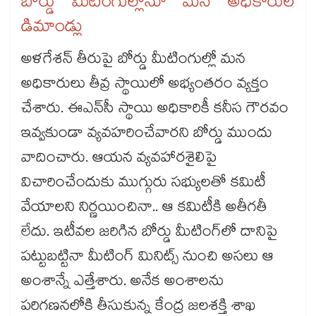
బోర్డు మీటింగుల్లోనూ మన అధికారుల
డిమాండ్లు
అళగేశన్​ తీరుపై బోర్డు మీటింగుల్లో మన
అధికారులు తీవ్ర స్థాయిలో అభ్యంతరం వ్యక్తం
చేశారు. ఈఎన్​సీ స్థాయి అధికారికీ కనీస గౌరవం
ఇవ్వకుండా వ్యవహరించేవారని బోర్డు ముందు
వాదించారు. ఆయన వ్యవహారశైలిపై
విచారించేందుకు ముగ్గురు సభ్యులతో కమిటీ
వేయాలని నిర్ణయించినా.. ఆ కమిటీకి అతీగతీ
లేదు. ఇటీవల జరిగిన బోర్డు మీటింగ్​లో దానిపై
పట్టుబట్టినా మీటింగ్​ మినిట్స్​ నుంచి అసలు ఆ
అంశాన్నే ఎత్తేశారు. అనేక అంశాలను
పరిగణనలోకి తీసుకున్న కేంద్ర జలశక్తి శాఖ