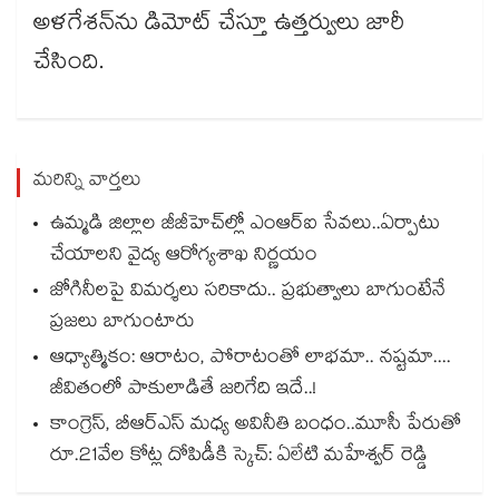
అళగేశన్​ను డిమోట్​ చేస్తూ ఉత్తర్వులు జారీ
చేసింది.
మరిన్ని వార్తలు
ఉమ్మడి జిల్లాల జీజీహెచ్‌‌ల్లో ఎంఆర్ఐ సేవలు..ఏర్పాటు
చేయాలని వైద్య ఆరోగ్యశాఖ నిర్ణయం
జోగినీలపై విమర్శలు సరికాదు.. ప్రభుత్వాలు బాగుంటేనే
ప్రజలు బాగుంటారు
ఆధ్యాత్మికం: ఆరాటం, పోరాటంతో లాభమా.. నష్టమా....
జీవితంలో పాకులాడితే జరిగేది ఇదే..!
కాంగ్రెస్, బీఆర్ఎస్ మధ్య అవినీతి బంధం..మూసీ పేరుతో
రూ.21వేల కోట్ల దోపిడీకి స్కెచ్: ఏలేటి మహేశ్వర్ రెడ్డి