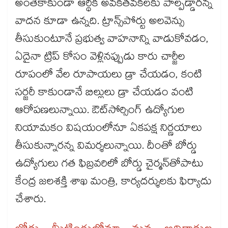
అంతేకాకుండా ఆర్థిక అవకతవకలకు పాల్పడ్డారన్న
వాదన కూడా ఉన్నది. ట్రాన్స్​పోర్టు అలవెన్సు
తీసుకుంటూనే ప్రభుత్వ వాహనాన్ని వాడుకోవడం,
ఏదైనా ట్రిప్​ కోసం వెళ్లినప్పుడు కారు చార్జీల
రూపంలో వేల రూపాయలు డ్రా చేయడం, కంటి
సర్జరీ కాకుండానే బిల్లులు డ్రా చేయడం వంటి
ఆరోపణలున్నాయి. ఔట్​సోర్సింగ్​ ఉద్యోగుల
నియామకం విషయంలోనూ ఏకపక్ష నిర్ణయాలు
తీసుకున్నారన్న విమర్శలున్నాయి. దీంతో బోర్డు
ఉద్యోగులు గత ఫిబ్రవరిలో బోర్డు చైర్మన్​తోపాటు
కేంద్ర జలశక్తి శాఖ మంత్రి, కార్యదర్శులకు ఫిర్యాదు
చేశారు.