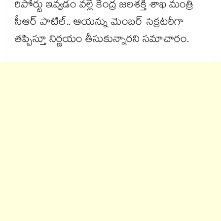
రిపోర్టు ఇవ్వడం వల్లే కేంద్ర జలశక్తి శాఖ మంత్రి
సీఆర్​ పాటిల్​.. ఆయన్ను మెంబర్​ సెక్రటరీగా
తప్పిస్తూ నిర్ణయం తీసుకున్నారని సమాచారం.