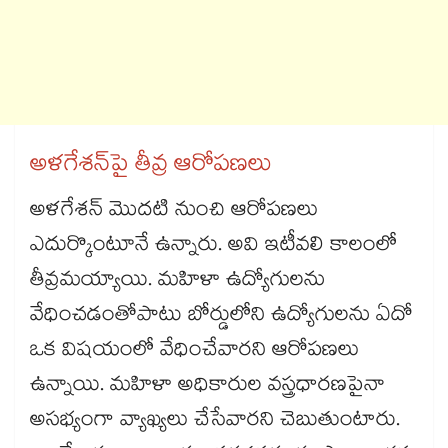
అళగేశన్​పై తీవ్ర ఆరోపణలు
అళగేశన్​ మొదటి నుంచి ఆరోపణలు
ఎదుర్కొంటూనే ఉన్నారు. అవి ఇటీవలి కాలంలో
తీవ్రమయ్యాయి. మహిళా ఉద్యోగులను
వేధించడంతోపాటు బోర్డులోని ఉద్యోగులను ఏదో
ఒక విషయంలో వేధించేవారని ఆరోపణలు
ఉన్నాయి. మహిళా అధికారుల వస్త్రధారణపైనా
అసభ్యంగా వ్యాఖ్యలు చేసేవారని చెబుతుంటారు.