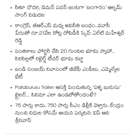
రీతూ చౌదరి, డెమన్ పవన్ జంటగా ‘బంగారం’ ఆల్బమ్
సాంగ్ విడుదల
కాంగ్రెస్, బీఆర్ఎస్ మధ్య అవినీతి బంధం..మూసీ
పేరుతో రూ.21వేల కోట్ల దోపిడీకి స్కెచ్: ఏలేటి మహేశ్వర్
రెడ్డి
సంతకాలు ఫోర్జరీ చేసి 20 గుంటల భూమి స్వాహా..
సిరిసిల్లలో రిటైర్డ్ టీచర్ భూమి కబ్జా
బండి సంజయ్ నివాసంలో బీజేపీ ఎంపీలు, ఎమ్మెల్యేల
భేటీ
Pallaburusu Trailer: ఆసక్తి పెంచుతున్న ‘పళ్ళ బురుసు’
ట్రైలర్... సినిమా ఎలా ఉండబోతోందంటే?
75 సార్లు కాదు..75‌‌‌‌‌‌‌‌0 సార్లు సీఎం ఢిల్లీకి వెళ్తారు..కేంద్రం
నుంచి నిధుల కోసమే ఆయన పర్యటన: విప్ ఆది
శ్రీనివాస్