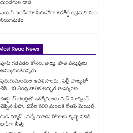
దుండగుల దాడి
ఎయిర్ ఇండియా సీఈవోగా టెవోల్డే గెబ్రెమరియం
నియామకం
Most Read News
పూట గడవడం కోసం..జుట్టు, పాత వస్తువులు
అమ్ముకుంటున్నరు
పురుగుమందుల అవశేషాలకు.. పల్లీ పొట్టుతో
చెక్.. 13 ఏండ్ల బాలిక అద్భుత ఆవిష్కరణ
ఊస్టింగ్ లెటర్లతో ఉద్యోగులకు గుడ్ మార్నింగ్
చెప్పిన వీసా.. 2వేల 600 మందికి లేఆఫ్ మెయిల్స్
గుడ్ న్యూస్ : వచ్చే మూడు రోజులు కృష్ణా నదికి
భారీగా నీళ్లు