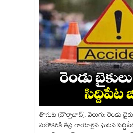
తొగుట (దౌల్తాబాద్), వెలుగు: రెండు బ
మరొకరికి తీవ్ర గాయాలైన ఘటన సిద్దిపేట