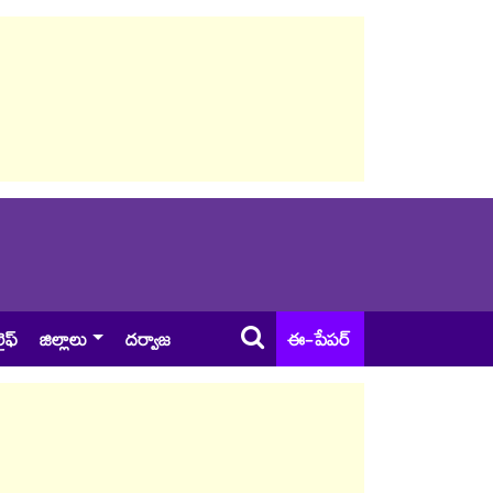
ైఫ్
జిల్లాలు
దర్వాజ
ఈ-పేపర్