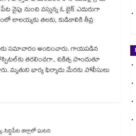
 వైపు నుంచి వస్తున్న ఓ బైక్ ఎదురుగా
ంలో లాలయ్యకు తలకు, కుడికాలికి తీవ్ర
ీసులకు సమాచారం అందించారు. గాయపడిన
‌‌‌‌‌‌‌‌‌‌‌‌‌‌‌‌కు తరలించగా.. చికిత్స పొందుతూ
రు. మృతుని భార్య ఫిర్యాదు మేరకు పోలీసులు
.సిద్దిపేట జిల్లాలో ఘటన