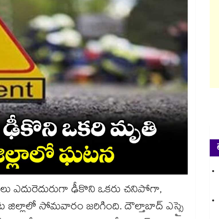
ైకులు ఎదురెదురుగా ఢీకొని ఒకరు చనిపోగా,
 జిల్లాలో సోమవారం జరిగింది. దౌల్తాబాద్ ఎస్సై