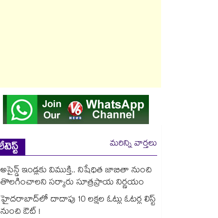
మరిన్ని వార్తలు
లేటెస్ట్
అసైన్డ్ ఇండ్లకు విముక్తి.. నిషేధిత జాబితా నుంచి
తొలగించాలని సర్కారు సూత్రప్రాయ నిర్ణయం
హైదరాబాద్⁫లో దాదాపు 10 లక్షల ఓట్లు ఓటర్ల లిస్ట్
నుంచి ఔట్ !