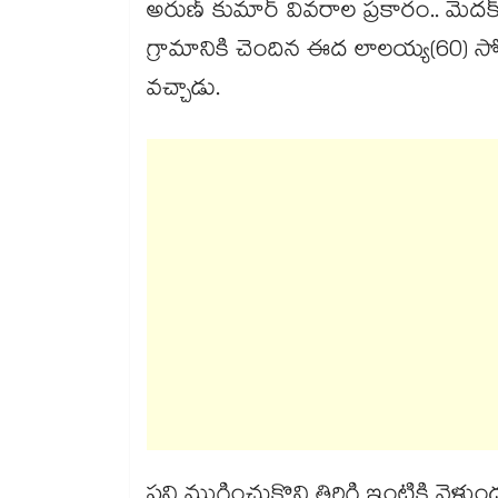
అరుణ్ కుమార్ వివరాల ప్రకారం.. మెద
గ్రామానికి చెందిన ఈద లాలయ్య(60) సోమవారం బై
వచ్చాడు.
పని ముగించుకొని తిరిగి ఇంటికి వెళ్తు