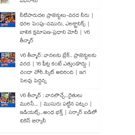
పవనాలు
నీటిపారుదల ప్రాజెక్టులు-వరద నీరు |
ధరల పెంపు-చమురు, ఎలక్ట్రానిక్స్ |
బాలిక క్షమాపణ-ప్రధాని మోదీ | V6
తీన్మార్
V6 తీన్మార్: వానలకు బ్రేక్.. ప్రాజెక్టులకు
వరద | 16 ఫీట్ల కంటే ఎత్తుండొద్దు |
చందా చోరీ..స్కిట్ అదిరింది | ఇగ
సెలవు పెద్దన్న
V6 తీన్మార్ : వానలొచ్చే...రైతులు
మురిసే... | ముసురు పట్టిన పట్నం |
ఇడియట్స్...అంధ భక్త్ | సర్కార్ బడిలో
చికెన్ బిర్యానీ