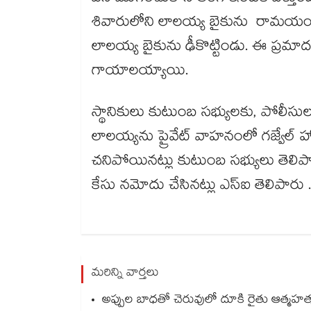
శివారులోని లాలయ్య బైకును రామయంపేట
లాలయ్య బైకును ఢీకొట్టిండు. ఈ ప్రమాద
గాయాలయ్యాయి.
స్థానికులు కుటుంబ సభ్యులకు, పోల
లాలయ్యను ప్రైవేట్ వాహనంలో గజ్వేల్ హాస్పిటల్
చనిపోయినట్లు కుటుంబ సభ్యులు తెలిపా
కేసు నమోదు చేసినట్లు ఎస్‌‌‌‌‌‌‌‌‌‌‌‌‌‌‌‌ఐ తెలిపారు .
మరిన్ని వార్తలు
అప్పుల బాధతో చెరువులో దూకి రైతు ఆత్మహత్య.