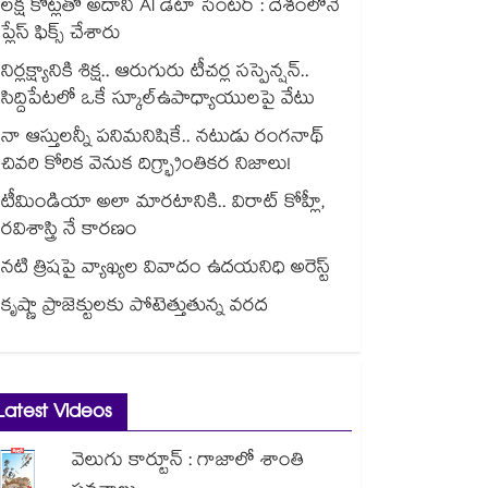
లక్ష కోట్లతో అదానీ AI డేటా సెంటర్ : దేశంలోనే
ప్లేస్ ఫిక్స్ చేశారు
నిర్లక్ష్యానికి శిక్ష.. ఆరుగురు టీచర్ల సస్పెన్షన్..
సిద్దిపేటలో ఒకే స్కూల్ఉపాధ్యాయులపై వేటు
నా ఆస్తులన్నీ పనిమనిషికే.. నటుడు రంగనాథ్
చివరి కోరిక వెనుక దిగ్భ్రాంతికర నిజాలు!
టీమిండియా అలా మారటానికి.. విరాట్ కోహ్లీ,
రవిశాస్త్రి నే కారణం
నటి త్రిషపై వ్యాఖ్యల వివాదం ఉదయనిధి అరెస్ట్
కృష్ణా ప్రాజెక్టులకు పోటెత్తుతున్న వరద
Latest Videos
వెలుగు కార్టూన్ : గాజాలో శాంతి