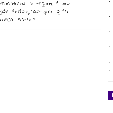
కులొంగిపోయాడు..సంగారెడ్డి జిల్లాలో ఘటన
న్.. సిద్దిపేటలో ఒకే స్కూల్ఉపాధ్యాయులపై వేటు
కలెక్టర్ ప్రతిమాసింగ్