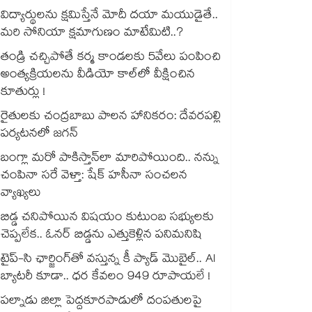
విద్యార్థులను క్షమిస్తేనే మోదీ దయా మయుడైతే..
మరి సోనియా క్షమాగుణం మాటేమిటి..?
తండ్రి చచ్చిపోతే కర్మ కాండలకు 5వేలు పంపించి
అంత్యక్రియలను వీడియో కాల్⁭లో వీక్షించిన
కూతుర్లు !
రైతులకు చంద్రబాబు పాలన హానికరం: దేవరపల్లి
పర్యటనలో జగన్
బంగ్లా మరో పాకిస్తాన్⁭లా మారిపోయింది.. నన్ను
చంపినా సరే వెళ్తా: షేక్ హసీనా సంచలన
వ్యాఖ్యలు
బిడ్డ చనిపోయిన విషయం కుటుంబ సభ్యులకు
చెప్పలేక.. ఓనర్ బిడ్డను ఎత్తుకెళ్లిన పనిమనిషి
టైప్-సి ఛార్జింగ్⁪తో వస్తున్న కీ ప్యాడ్ మొబైల్.. AI
బ్యాటరీ కూడా.. ధర కేవలం 949 రూపాయలే !
పల్నాడు జిల్లా పెద్దకూరపాడులో దంపతులపై