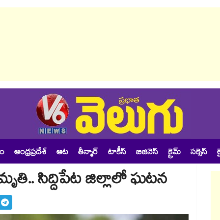
శం
ఆంధ్రప్రదేశ్
ఆట
తీన్మార్
టాకీస్
బిజినెస్
క్రైమ్
సక్సెస్
ల
ృతి.. సిద్దిపేట జిల్లాలో ఘటన