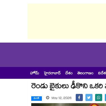
హోమ్
హైదరాబాద్
దేశం
తెలంగాణం
విదే
రెండు బైకులు ఢీకొని ఒకరి మ
May 12, 2026
మెదక్