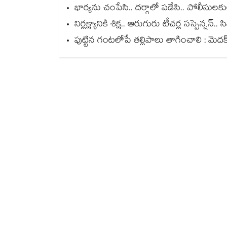
భార్యను చంపేసి.. దర్గాలో పడేసి.. పోలీసుల
నిర్లక్ష్యానికి శిక్ష.. ఆరుగురు టీచర్ల సస్పెన్ష
పుట్టిన గంటలోపే తల్లిపాలు తాగించాలి : మెదక్ 