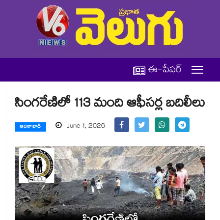
ఈ-పేపర్
సింగరేణిలో 113 మంది ఆఫీసర్ల బదిలీలు
June 1, 2026
ఆదిలాబాద్