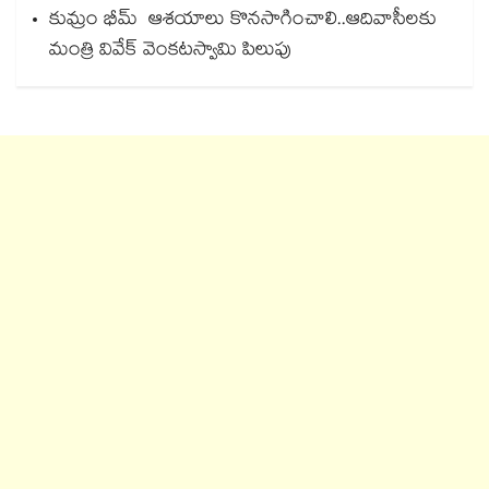
కుమ్రం భీమ్‌ ఆశయాలు కొనసాగించాలి..ఆదివాసీలకు
మంత్రి వివేక్‌ వెంకటస్వామి పిలుపు