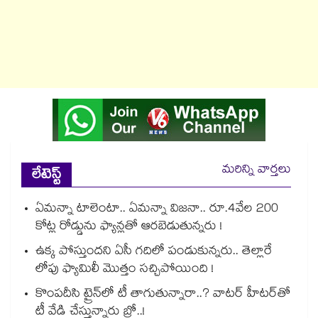
మరిన్ని వార్తలు
లేటెస్ట్
ఏమన్నా టాలెంటా.. ఏమన్నా విజనా.. రూ.4వేల 200
కోట్ల రోడ్డును ఫ్యాన్లతో ఆరబెడుతున్నరు !
ఉక్క పోస్తుందని ఏసీ గదిలో పండుకున్నరు.. తెల్లారే
లోపు ఫ్యామిలీ మొత్తం సచ్చిపోయింది !
కొంపదీసి ట్రైన్⁬లో టీ తాగుతున్నారా..? వాటర్ హీటర్⁭⁭తో
టీ వేడి చేస్తున్నారు బ్రో..!