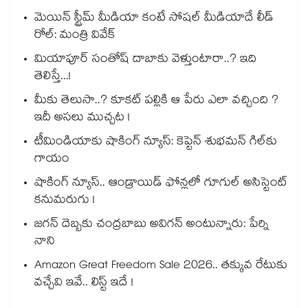
మెయిన్ స్ట్రీమ్ మీడియా కంటే సోషల్ మీడియాదే లీడ్
రోల్: మంత్రి వివేక్
మియాపూర్ సంతోష్ దాబాకు వెళ్తుంటారా..? ఇది
తెలిస్తే...!
మీకు తెలుసా..? కూకట్ పల్లికి ఆ పేరు ఎలా వచ్చింది ?
ఇదీ అసలు ముచ్చట !
టీమిండియాకు షాకింగ్ న్యూస్: కెప్టెన్ శుభమన్ గిల్‎కు
గాయం
షాకింగ్ న్యూస్.. ఆండ్రాయిడ్ ఫోన్లలో గూగుల్ అసిస్టెంట్
కనుమరుగు !
జగన్ దెబ్బకు చంద్రబాబు అవిగన్ అంటున్నారు: పేర్ని
నాని
Amazon Great Freedom Sale 2026.. తక్కువ రేటుకు
వచ్చేవి ఇవే.. లిస్ట్ ఇదే !