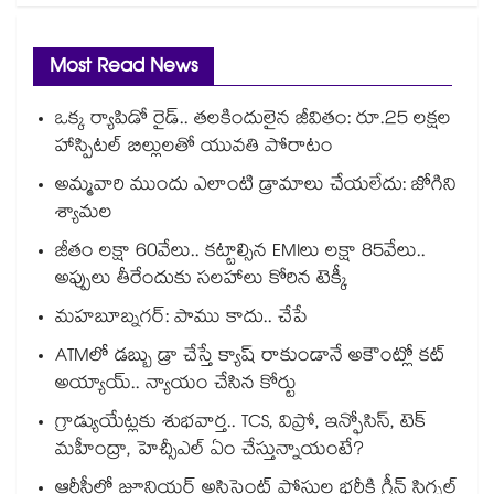
Most Read News
ఒక్క ర్యాపిడో రైడ్.. తలకిందులైన జీవితం: రూ.25 లక్షల
హాస్పిటల్ బిల్లులతో యువతి పోరాటం
అమ్మవారి ముందు ఎలాంటి డ్రామాలు చేయలేదు: జోగిని
శ్యామల
జీతం లక్షా 60వేలు.. కట్టాల్సిన EMIలు లక్షా 85వేలు..
అప్పులు తీరేందుకు సలహాలు కోరిన టెక్కీ
మహబూబ్నగర్: పాము కాదు.. చేపే
ATMలో డబ్బు డ్రా చేస్తే క్యాష్ రాకుండానే అకౌంట్లో కట్
అయ్యాయ్.. న్యాయం చేసిన కోర్టు
గ్రాడ్యుయేట్లకు శుభవార్త.. TCS, విప్రో, ఇన్ఫోసిస్, టెక్
మహీంద్రా, హెచ్సీఎల్ ఏం చేస్తున్నాయంటే?
ఆర్టీసీలో జూనియర్ అసిస్టెంట్‌‌ పోస్టుల భర్తీకి గ్రీన్‌‌ సిగ్నల్