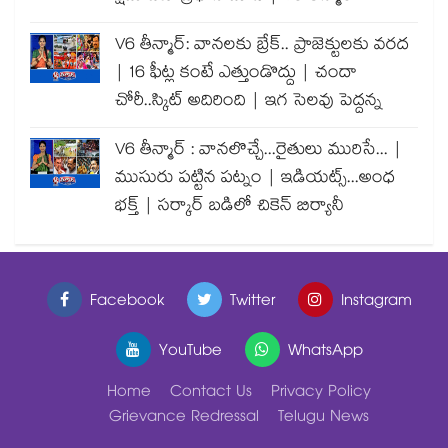
V6 తీన్మార్: వానలకు బ్రేక్.. ప్రాజెక్టులకు వరద
| 16 ఫీట్ల కంటే ఎత్తుండొద్దు | చందా
చోరీ..స్కిట్ అదిరింది | ఇగ సెలవు పెద్దన్న
V6 తీన్మార్ : వానలొచ్చే...రైతులు మురిసే... |
ముసురు పట్టిన పట్నం | ఇడియట్స్...అంధ
భక్త్ | సర్కార్ బడిలో చికెన్ బిర్యానీ
Facebook
Twitter
Instagram
YouTube
WhatsApp
Home
Contact Us
Privacy Policy
Grievance Redressal
Telugu News