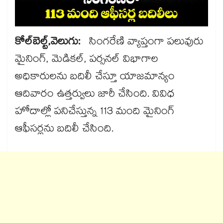
కోల్​బెల్ట్​,వెలుగు:
సింగరేణి వ్యాప్తంగా పలువురు
మైనింగ్‌‌, మెడికల్‌‌, పర్సనల్‌‌ విభాగాల
అధికారులను బదిలీ చేస్తూ యాజమాన్యం
ఆదివారం ఉత్తర్వులు జారీ చేసింది. వివిధ
హోదాల్లో పనిచేస్తున్న 113 మంది మైనింగ్‌‌
ఆఫీసర్లను బదిలీ చేసింది.