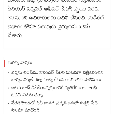
మేనేజర్‌‌, డిప్యూటీ పర్సనల్‌‌ మేనేజర్‌‌ (డీవైపీఎం),
సీనియర్‌‌ పర్సనల్‌‌ ఆఫీసర్‌‌ (పీవో) స్థాయి వరకు
30 మంది అధికారులను బదిలీ చేసింది. మెడికల్‌‌
విభాగంలోనూ పలువురు వైద్యులను బదిలీ
చేశారు.
మరిన్ని వార్తలు
భర్తను చంపేసి.. సిలిండర్ పేలిన ఘటనగా చిత్రీకరించిన
భార్య.. నిర్మల్ జిల్లా హత్య కేసును ఛేదించిన పోలీసులు
ఆసిఫాబాద్ డీసీసీ అధ్యక్షురాలికి వ్యతిరేకంగా..గాంధీ
భవన్ ఎదుట ధర్నా
నేరడిగొండలో సినీ జాతర..ప్రకృతి ఒడిలో విశ్వక్ సేన్
సినిమా షూటింగ్