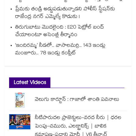
ప్రేమకు తండ్రి అడ్డుపడుతున్నాడని పోలీస్ స్టేషన్⁪కు
రాజేంద్ర నగర్ ఎమ్మెల్యే కొడుకు !
తిరుగుబాటు మొదలైంది : E20 పెట్రోల్ బంద్
చేయాలంటూ అసెంబ్లీ తీర్మానం
‘ఇందిరమ్మ’ నీడలో.. వాసాలమర్రి.. 143 ఇండ్లు
మంజూరు.. 78 ఇండ్లు కంప్లీట్
Latest Videos
వెలుగు కార్టూన్ : గాజాలో శాంతి పవనాలు
నీటిపారుదల ప్రాజెక్టులు-వరద నీరు | ధరల
పెంపు-చమురు, ఎలక్ట్రానిక్స్ | బాలిక
క్షమాపణ-ప్రధాని మోదీ | V6 తీన్మార్