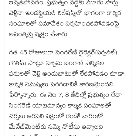
ఇవ్వకపోవడం, ప్రభుత్వం వద్దకు మూడు సార్లు
వెళ్లినా ఇండస్ట్రియల్ రిలేషన్స్‌‌లో భాగంగా కార్మిక
సంఘాలతో సమావేశం నిర్వహించకపోవడంపై
అసంతృప్తి వ్యక్తం చేశారు.
గత 45 రోజులుగా సింగరేణి డైరెక్టర్(పర్సనల్)
గౌతమ్ పొట్రూ పశ్చిమ బెంగాల్ ఎన్నికల
పనులతో వెళ్లి అందుబాటులో లేకపోవడం కూడా
కార్మిక సమస్యలు పెరగడానికి కారణమైందని
పేర్కొన్నారు. ఈ నెల 7, 8 తేదీల్లో ప్రభుత్వం లేదా
సింగరేణి యాజమాన్యం కార్మిక సంఘాలతో
చర్చలు జరపని పక్షంలో రెండో వారంలో
మేనేజ్‌‌మెంట్‌‌కు సమ్మె నోటీసు ఇవ్వాలని