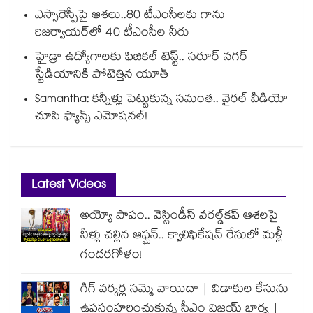
ఎస్సారెస్పీపై ఆశలు..80 టీఎంసీలకు గాను
రిజర్వాయర్‌‌‌‌‌‌‌‌‌‌‌‌‌‌‌‌లో 40 టీఎంసీల నీరు
హైడ్రా ఉద్యోగాలకు ఫిజికల్ టెస్ట్.. సరూర్ నగర్
స్టేడియానికి పోటెత్తిన యూత్
Samantha: కన్నీళ్లు పెట్టుకున్న సమంత.. వైరల్ వీడియో
చూసి ఫ్యాన్స్ ఎమోషనల్!
Latest Videos
అయ్యో పాపం.. వెస్టిండీస్ వరల్డ్‌కప్ ఆశలపై
నీళ్లు చల్లిన ఆఫ్ఘన్.. క్వాలిఫికేషన్ రేసులో మళ్లీ
గందరగోళం!
గిగ్ వర్కర్ల సమ్మె వాయిదా | విడాకుల కేసును
ఉపసంహరించుకున్న సీఎం విజయ్ భార్య |