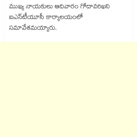
ముఖ్య నాయకులు ఆదివారం గోదావరిఖని
ఐఎన్‌‌టీయూసీ కార్యాలయంలో
సమావేశమయ్యారు.