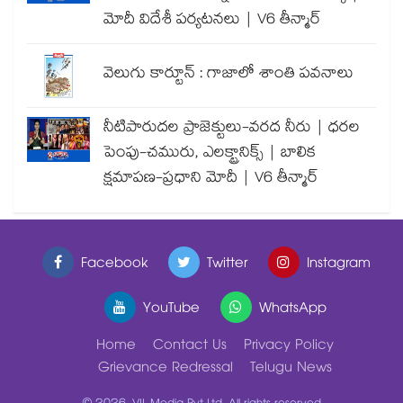
మోదీ విదేశీ పర్యటనలు | V6 తీన్మార్
వెలుగు కార్టూన్ : గాజాలో శాంతి పవనాలు
నీటిపారుదల ప్రాజెక్టులు-వరద నీరు | ధరల
పెంపు-చమురు, ఎలక్ట్రానిక్స్ | బాలిక
క్షమాపణ-ప్రధాని మోదీ | V6 తీన్మార్
Facebook
Twitter
Instagram
YouTube
WhatsApp
Home
Contact Us
Privacy Policy
Grievance Redressal
Telugu News