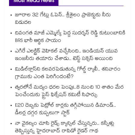
Most Read News
జూరాల 32 గేట్లు ఓపెన్.. శ్రీశైలం ప్రాజెక్టుకు నీరు
విడుదల
దివంగత మాజీ ఎమ్మెల్యే పెద్ద సుదర్శన్ రెడ్డి కుటుంబానికి
BRS భారీ ఆర్థిక సాయం
ఎగిరే ఎలక్ట్రిక్ వెహికల్ వచ్చేసింది.. ఇండియన్ యువ
ఇంజనీరు తయారు చేశాడు.. టెస్ట్ సక్సెస్ అయింది
మిడిల్‌క్లాస్‌ని కలవరపెడుతున్న గోల్డ్ ర్యాలీ.. శనివారం
గ్రాముకు ఎంత పెరిగిందంటే?
త్వరలోనే మద్యం ధ‌‌ర‌‌ల పెంపు!..8 నుంచి 10 శాతం మేర
పెంచేందుకు ప్రైస్ ఫిక్సేష‌‌న్ క‌‌మిటీ సిఫార్సు
E20 దెబ్బకు పెట్రోల్ కార్లకు తగ్గిపోయిన డిమాండ్..
డీలర్ల దగ్గర కుప్పలుగా స్టాక్
నా వైకల్యం చూసి రైడ్స్ క్యాన్సిల్ చేస్తున్నరు.. కన్నీళ్లు
తెప్పిస్తున్న హైదరాబాద్ రాపిడో రైడర్ గాథ