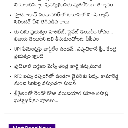
నియోజకవర్గాల పునర్విభజనకు వ్యతిరేకంగా తీర్మానం
హైదరాబాద్⁪ చందానగర్⁫లో బెలూన్లలో నింపే గ్యాస్
సిలిండర్ పేలి తెగిపడిన కాలు
కూటమి ప్రభుత్వం హెరిటేజ్, ప్రైవేట్ డెయిరీల కోసం...
విజయ డెయిరీని బలి తీసుకుంటోంది: సీపీఎం
UPI పేమెంట్లపై ఛార్జీలేం ఉండవ్.. ఎప్పటిలానే ఫ్రీ.. కేంద్ర
ప్రభుత్వం క్లారిటీ
ఫుట్‎బాల్ దిగ్గజం మెస్సీ తండ్రి జార్జ్ కన్నుమూత
RTC బస్సు రన్నింగ్⁫లో ఉండగా డ్రైవర్‌కు ఫిట్స్.. కామారెడ్డి
నుంచి సిరిసిల్ల వస్తుండగా ఘటన
శ్రీశైలంలో రెండో రోజు వరుణయాగ సహిత సహస్ర
ఘట్టాభిషేకం పూజలు...