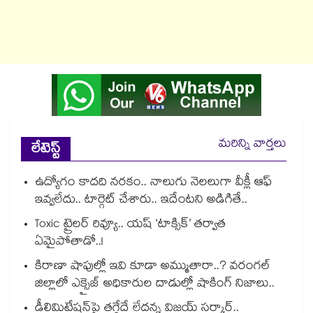
మరిన్ని వార్తలు
లేటెస్ట్
ఉద్యోగం కాదది నరకం.. నాలుగు నెలలుగా వీక్లీ ఆఫ్
ఇవ్వలేదు.. టార్గెట్ చేశారు.. ఇదేంటని అడిగితే..
Toxic ట్రైలర్ రివ్యూ.. యష్ ‘టాక్సిక్’ తర్వాత
ఏమైపోతాడో..!
కిరాణా షాపుల్లో ఇవి కూడా అమ్ముతారా..? వరంగల్
జిల్లాలో ఎక్సైజ్ అధికారుల దాడుల్లో షాకింగ్ నిజాలు..
డీలిమిటేషన్‎పై తగ్గేదే లేదన్న విజయ్ సర్కార్..