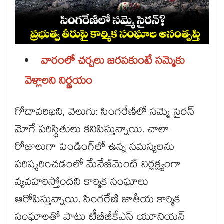
వారంలో చర్చలు జరపకుంటే సమ్మెకు
వెళ్లాలని నిర్ణయం
గోదావరిఖని, వెలుగు: సింగరేణిలో సమ్మె సైరన్
మోగే పరిస్థితులు కనిపిస్తున్నాయి. చాలా
రోజులుగా పెండింగ్‌‌లో ఉన్న సమస్యలను
పరిష్కరించడంలో మేనేజ్‌‌మెంట్ నిర్లక్ష్యంగా
వ్యవహరిస్తోందని కార్మిక సంఘాలు
ఆరోపిస్తున్నాయి. సింగరేణి జాతీయ కార్మిక
సంఘాలతో పాటు టీబీజీకేఎస్ యూనియన్