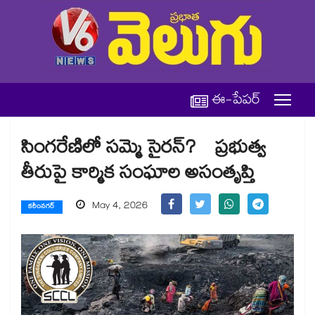
ఈ-పేపర్
సింగరేణిలో సమ్మె సైరన్? ప్రభుత్వ
తీరుపై కార్మిక సంఘాల అసంతృప్తి
May 4, 2026
కరీంనగర్