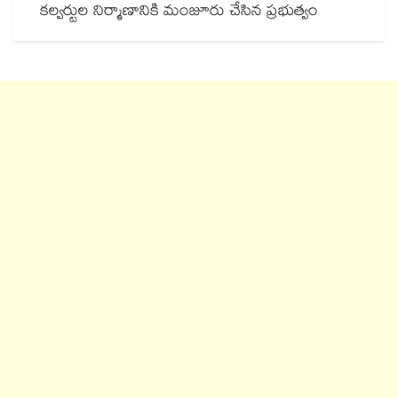
కల్వర్టుల నిర్మాణానికి మంజూరు చేసిన ప్రభుత్వం