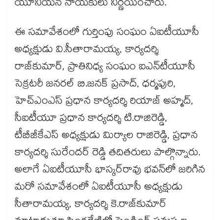
యూనియన్ నాయకులు నిర్ణయించారు.
ఈ సమావేశంలో గుర్తింపు సంఘం ఏఐటీయూసీ
అధ్యక్షుడు వి.సీతారామయ్య, కార్యదర్శి
రాజ్‌‌కుమార్, ప్రాతినిధ్య సంఘం ఐఎన్‌‌టీయూసీ
సెక్రటరీ జనరల్ బి.జనక్ ప్రసాద్, ధర్మపురి,
హెచ్‌‌ఎంఎస్ ప్రధాన కార్యదర్శి రియాజ్ అహ్మద్,
సీఐటీయూ ప్రధాన కార్యదర్శి టి.రాజిరెడ్డి,
టీబీజీకేఎస్ అధ్యక్షుడు మిర్యాల రాజిరెడ్డి, ప్రధాన
కార్యదర్శి సురేందర్ రెడ్డి తదితరులు పాల్గొన్నారు.
అలాగే ఏఐటీయూసీ భాస్కర్‌‌రావు భవన్‌‌లో జరిగిన
మరో సమావేశంలో ఏఐటీయూసీ అధ్యక్షుడు
సీతారామయ్య, కార్యదర్శి కె.రాజ్‌‌కుమార్