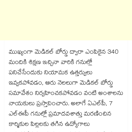
ముఖ్యంగా మెడికల్ బోర్డు ద్వారా ఎంపికైన 340
మందికి శిక్షణ ఇచ్చినా వారికి గనుల్లో
పనిచేసేందుకు నియామక ఉత్తర్వులు
ఇవ్వకపోవడం, ఆరు నెలలుగా మెడికల్ బోర్డు
సమావేశం నిర్వహించకపోవడం వంటి అంశాలను
నాయకులు ప్రస్తావించారు. అలాగే ఏఎల్‌‌పీ, 7
ఎల్‌‌ఈపీ గనుల్లో ప్రమాదవశాత్తు మరణించిన
కార్మికుల పిల్లలకు తగిన ఉద్యోగాలు