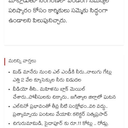
మాట్లాడుతూ సింగరేణిలో పెండింగ్ సమస్యల
పరిష్కారం కోసం కార్మికులు సమ్మెకు సిద్ధంగా
ఉండాలని పిలుపునిచ్చారు.
మరిన్ని వార్తలు
మిడ్ మానేరు నుంచి ఎల్ ఎండీకి నీరు..నాలుగు గేట్లు
ఎత్తి 2 వేల క్యూసెక్కుల నీరు విడుదల
వీడియో తీసి.. మహిళను బ్లాక్ మెయిల్
చేశారు..పోలీసులకు చిక్కారు.. జగిత్యాల జిల్లాలో ఘటన
ఎల్‌‌‌‌‌‌‌‌నినో ప్రభావంతో తీవ్ర నీటి సంక్షోభం..వరి వద్దు..
ప్రత్యామ్నాయ పంటలు వేయాలి: కలెక్టర్ సత్యప్రసాద్
చిగురుమామిడి, సైదాపూర్ కు రూ.11 కోట్లు .. రోడ్లు,