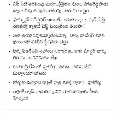
ఏపీ నీటి తరలింపు షురూ..శ్రీశైలం నుంచి పోతిరెడ్డిపాడు
ద్వారా నీళ్లు తన్నుకుపోతున్న పొరుగు రాష్ట్రం
ఫార్చ్యూన్ సన్‌ఫ్లవర్ ఆయిల్ వాడుతున్నారా.. ఫుడ్ సేఫ్టీ
తనిఖీల్లో క్వాలిటీ టెస్ట్ ఫెయిలైంది తెలుసా?
ఇలా తయారవుతున్నారేంటమ్మా.. భార్య చాటింగ్ చూసి
భయంతో పోలీస్ స్టేషన్⁫కు భర్త !
ఫిల్మ్ ఫెడరేషన్ సహాయ నిరాకరణ.. జానీ మాస్టర్ భార్య
తీరును ఎండగడుతూ లేఖ
కంటెంప్ట్ కేసులో హైకోర్టు ఎదుట.. IAS సందీప్
సుల్తానియా హాజరు
కోర్టుకు వస్తారని రాత్రికి రాత్రే కూల్చేస్తారా? : హైకోర్టు
ఇళ్లలో గ్యాస్ వాడుతున్న వినియోగదారులకు కీలక
హెచ్చరిక