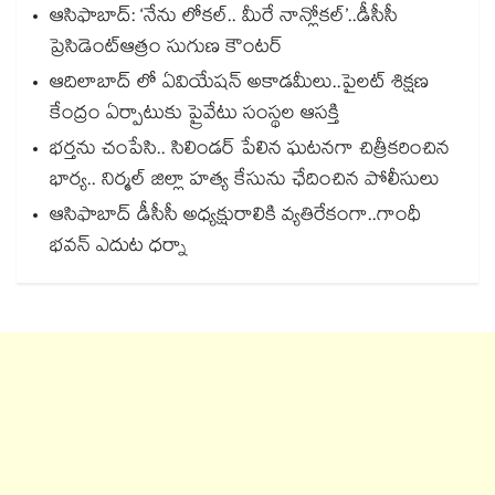
ఆసిఫాబాద్: ‘నేను లోకల్.. మీరే నాన్లోకల్’..డీసీసీ
ప్రెసిడెంట్ఆత్రం సుగుణ కౌంటర్
ఆదిలాబాద్ లో ఏవియేషన్ అకాడమీలు..పైలట్ శిక్షణ
కేంద్రం ఏర్పాటుకు ప్రైవేటు సంస్థల ఆసక్తి
భర్తను చంపేసి.. సిలిండర్ పేలిన ఘటనగా చిత్రీకరించిన
భార్య.. నిర్మల్ జిల్లా హత్య కేసును ఛేదించిన పోలీసులు
ఆసిఫాబాద్ డీసీసీ అధ్యక్షురాలికి వ్యతిరేకంగా..గాంధీ
భవన్ ఎదుట ధర్నా