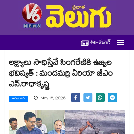
ఈ-పేపర్
లక్ష్యాలు సాధిస్తేనే సింగరేణికి ఉజ్వల
భవిష్యత్ : మందమర్రి ఏరియా జీఎం
ఎన్.రాధాకృష్ణ
May 15, 2026
ఆదిలాబాద్