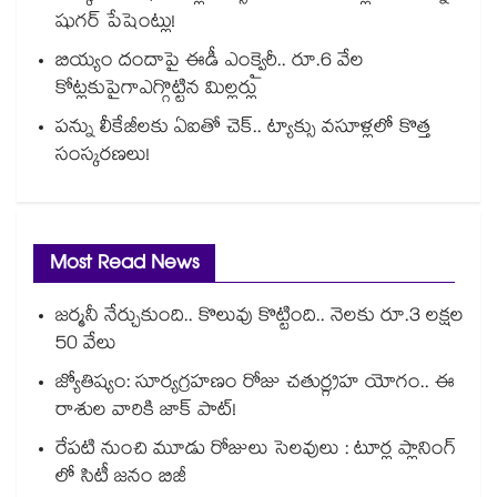
షుగర్ పేషెంట్లు!
బియ్యం దందాపై ఈడీ ఎంక్వైరీ.. రూ.6 వేల
కోట్లకుపైగాఎగ్గొట్టిన మిల్లర్లు
పన్ను లీకేజీలకు ఏఐతో చెక్‌‌‌‌‌‌‌‌‌‌‌‌‌‌‌‌.. ట్యాక్సు వసూళ్లలో కొత్త
సంస్కరణలు!
Most Read News
జర్మనీ నేర్చుకుంది.. కొలువు కొట్టింది.. నెలకు రూ.3 లక్షల
50 వేలు
జ్యోతిష్యం: సూర్యగ్రహణం రోజు చతుర్గ్రహ యోగం.. ఈ
రాశుల వారికి జాక్ పాట్!
రేపటి నుంచి మూడు రోజులు సెలవులు : టూర్ల ప్లానింగ్
లో సిటీ జనం బిజీ