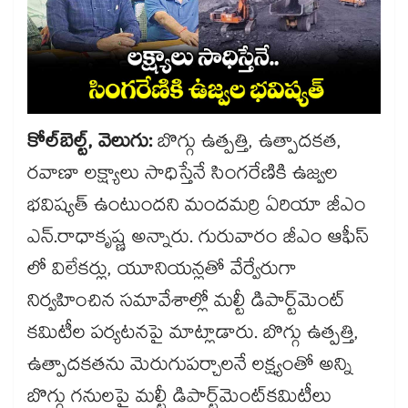
కోల్​బెల్ట్, వెలుగు:
బొగ్గు ఉత్పత్తి, ఉత్పాదకత,
రవాణా లక్ష్యాలు సాధిస్తేనే సింగరేణికి ఉజ్వల
భవిష్యత్ ఉంటుందని మందమర్రి ఏరియా జీఎం
ఎన్.రాధాకృష్ణ అన్నారు. గురువారం జీఎం ఆఫీస్​
లో విలేకర్లు, యూనియన్లతో వేర్వేరుగా
నిర్వహించిన సమావేశాల్లో మల్టీ డిపార్ట్​మెంట్​
కమిటీల పర్యటనపై మాట్లాడారు. బొగ్గు ఉత్పత్తి,
ఉత్పాదకతను మెరుగుపర్చాలనే లక్ష్యంతో అన్ని
బొగ్గు గనులపై మల్టీ డిపార్ట్​మెంట్​కమిటీలు