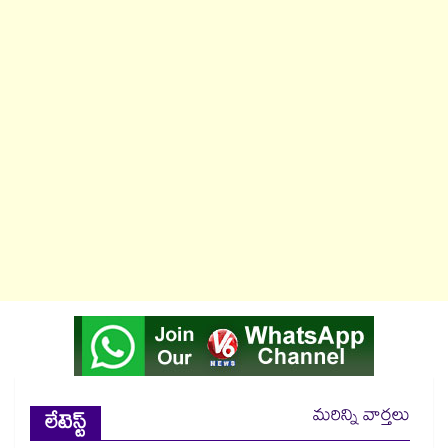
మరిన్ని వార్తలు
లేటెస్ట్