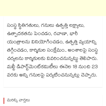
సంస్థ స్థితిగతులు, గనులు ఉత్పత్తి లక్ష్యాలు,
ఉత్పాదకతను పెంచడం, రవాణా, భారీ
యంత్రాలను వినియోగించడం, ఉత్పత్తి వ్యయాన్ని
తగ్గించడం, కార్మికుల సంక్షేమం.. అంశాలపై సంస్థ
చర్యలను కార్మికులకు వివరించనున్నట్టు తెలిపారు.
మల్టీ డిపార్ట్​మెంట్​కమిటీలు ఈనెల 18 నుంచి 23
వరకు అన్ని గనులపై పర్యటించనున్నట్లు చెప్పారు.
మరిన్ని వార్తలు