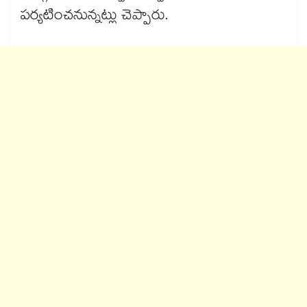
పర్యటించనున్నట్లు చెప్పారు.