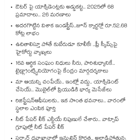
ఔటర్ పై యాక్సిడెంట్లకు అడ్డుకట్ట.. 2025లో 68
ప్రమాదాలు.. 26 మరణాలు
అదరగొట్టిన విశాక ఇండస్ట్రీస్..జూన్ క్వార్టర్లో రూ.52.68
కోట్ల లాభం
ఉచితాలిస్తూ పోతే కుబేరుడూ కూలీకే! ..ఫ్రీ స్కీమ్స్‌‌‌‌‌‌‌‌‌‌‌‌‌‌‌‌‌‌‌‌‌‌‌‌‌‌‌‌‌‌‌‌పై
హైకోర్టు వ్యాఖ్యలు
16వ ఆర్థిక సంఘం నిధులు నీరు, పారిశుధ్యానికే..
టైడ్గ్రాంట్స్వినియోగంపై కేంద్రం మార్గదర్శకాలు
మా ఆయన్ని చంపేయ్.. ఇంట్లో వద్దు.. యాక్సిడెంట్
చేసెయ్.. మొబైల్‌‌‌‌‌‌‌‌‌‌‌‌‌‌‌‌లో ప్రియుడికి భార్య మెసేజ్‌‌‌‌‌‌‌‌‌‌‌‌‌‌‌‌లు
రిజిస్ట్రేషన్ఆఫీసులకు.. ఇక సొంత భవనాలు.. వారంలో
స్థలాల ఎంపిక పూర్తి
నీట్ పేపర్ లీక్ ఎన్టీయే నిపుణులే చేశారు.. వాట్సాప్
గ్రూపుల్లో నీట్ పేపర్ లీక్
సర్కార్ దవాఖానాల్లో ఇన్సులిన్ కొరత.. అల్లాడిపోతున్న