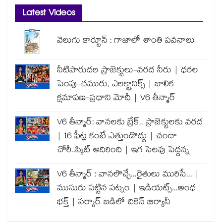
Latest Videos
వెలుగు కార్టూన్ : గాజాలో శాంతి పవనాలు
నీటిపారుదల ప్రాజెక్టులు-వరద నీరు | ధరల
పెంపు-చమురు, ఎలక్ట్రానిక్స్ | బాలిక
క్షమాపణ-ప్రధాని మోదీ | V6 తీన్మార్
V6 తీన్మార్: వానలకు బ్రేక్.. ప్రాజెక్టులకు వరద
| 16 ఫీట్ల కంటే ఎత్తుండొద్దు | చందా
చోరీ..స్కిట్ అదిరింది | ఇగ సెలవు పెద్దన్న
V6 తీన్మార్ : వానలొచ్చే...రైతులు మురిసే... |
ముసురు పట్టిన పట్నం | ఇడియట్స్...అంధ
భక్త్ | సర్కార్ బడిలో చికెన్ బిర్యానీ