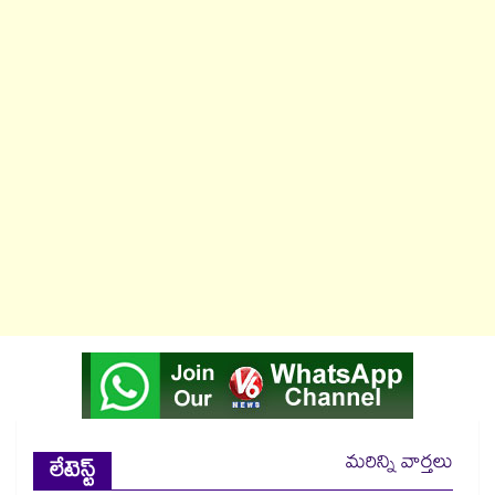
మరిన్ని వార్తలు
లేటెస్ట్