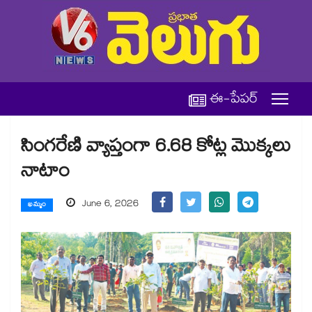
ఈ-పేపర్
సింగరేణి వ్యాప్తంగా 6.68 కోట్ల మొక్కలు
నాటాం
June 6, 2026
ఖమ్మం