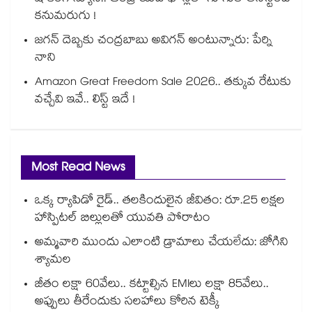
కనుమరుగు !
జగన్ దెబ్బకు చంద్రబాబు అవిగన్ అంటున్నారు: పేర్ని
నాని
Amazon Great Freedom Sale 2026.. తక్కువ రేటుకు
వచ్చేవి ఇవే.. లిస్ట్ ఇదే !
Most Read News
ఒక్క ర్యాపిడో రైడ్.. తలకిందులైన జీవితం: రూ.25 లక్షల
హాస్పిటల్ బిల్లులతో యువతి పోరాటం
అమ్మవారి ముందు ఎలాంటి డ్రామాలు చేయలేదు: జోగిని
శ్యామల
జీతం లక్షా 60వేలు.. కట్టాల్సిన EMIలు లక్షా 85వేలు..
అప్పులు తీరేందుకు సలహాలు కోరిన టెక్కీ