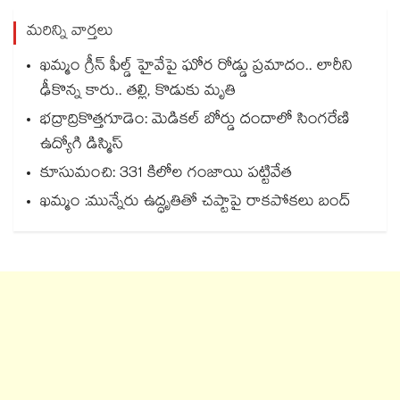
మరిన్ని వార్తలు
ఖమ్మం గ్రీన్ ఫీల్డ్ హైవేపై ఘోర రోడ్డు ప్రమాదం.. లారీని
ఢీకొన్న కారు.. తల్లి, కొడుకు మృతి
భద్రాద్రికొత్తగూడెం: మెడికల్ బోర్డు దందాలో సింగరేణి
ఉద్యోగి డిస్మిస్
కూసుమంచి: 331 కిలోల గంజాయి పట్టివేత
ఖమ్మం :మున్నేరు ఉద్ధృతితో చప్టాపై రాకపోకలు బంద్