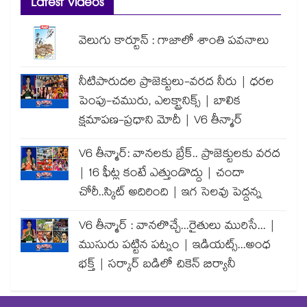
Latest Videos
వెలుగు కార్టూన్ : గాజాలో శాంతి పవనాలు
నీటిపారుదల ప్రాజెక్టులు-వరద నీరు | ధరల
పెంపు-చమురు, ఎలక్ట్రానిక్స్ | బాలిక
క్షమాపణ-ప్రధాని మోదీ | V6 తీన్మార్
V6 తీన్మార్: వానలకు బ్రేక్.. ప్రాజెక్టులకు వరద
| 16 ఫీట్ల కంటే ఎత్తుండొద్దు | చందా
చోరీ..స్కిట్ అదిరింది | ఇగ సెలవు పెద్దన్న
V6 తీన్మార్ : వానలొచ్చే...రైతులు మురిసే... |
ముసురు పట్టిన పట్నం | ఇడియట్స్...అంధ
భక్త్ | సర్కార్ బడిలో చికెన్ బిర్యానీ