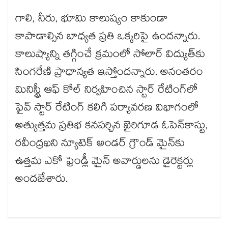
గాలి, నీరు, భూమి కాలుష్యం కాకుండా
కాపాడాల్సిన బాధ్యత ప్రతి ఒక్కరిపై ఉందన్నారు.
కాలుష్యాన్ని తగ్గించే క్రమంలో సోలార్​ విద్యుత్​కు
సింగరేణి ప్రాధాన్యత ఇస్తోందన్నారు. అనంతరం
మినిస్ట్రీ ఆఫ్​ కోల్​ నిర్వహించిన స్టార్​ రేటింగ్​లో
ఫైవ్​ స్టార్​ రేటింగ్​ కలిగి పర్యావరణ విభాగంలో
అత్యుత్తమ ప్రతిభ కనపర్చిన ఖైరిగూడ ఓపెన్​కాస్టు,
రవీంద్రఖని న్యూటెక్​ అండర్​ గ్రౌండ్​ మైన్​కు
ఉత్తమ ఎకో ఫ్రెండ్లీ మైన్ అవార్డులను డైరెక్టర్లు
అందజేశారు.