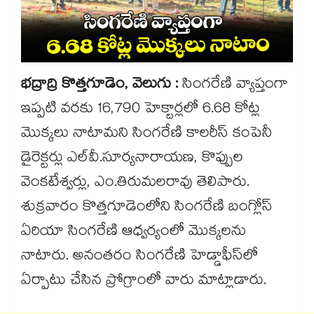
భద్రాద్రి కొత్తగూడెం, వెలుగు :
సింగరేణి వ్యాప్తంగా
ఇప్పటి వరకు 16,790 హెక్టార్లలో 6.68 కోట్ల
మొక్కలు నాటామని సింగరేణి కాలరీస్​ కంపెనీ
డైరెక్టర్లు ఎల్​వీ.సూర్యనారాయణ, కొప్పుల
వెంకటేశ్వర్లు, ఎం.తిరుమలరావు తెలిపారు.
శుక్రవారం కొత్తగూడెంలోని సింగరేణి బంగ్లోస్​
ఏరియా సింగరేణి ఆధ్వర్యంలో మొక్కలను
నాటారు. అనంతరం సింగరేణి హెడ్డాఫీస్​లో
ఏర్పాటు చేసిన ప్రోగ్రాంలో వారు మాట్లాడారు.