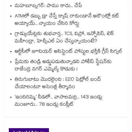
మహబూబ్నగర్: పాము కాదు.. చేపే
ATMలో డబ్బు డ్రా చేస్తే క్యాష్ రాకుండానే అకౌంట్లో కట్
అయ్యాయ్.. న్యాయం చేసిన కోర్టు
గ్రాడ్యుయేట్లకు శుభవార్త.. TCS, విప్రో, ఇన్ఫోసిస్, టెక్
మహీంద్రా, హెచ్సీఎల్ ఏం చేస్తున్నాయంటే?
ఆర్టీసీలో జూనియర్ అసిస్టెంట్‌‌ పోస్టుల భర్తీకి గ్రీన్‌‌ సిగ్నల్
ప్రేమకు తండ్రి అడ్డుపడుతున్నాడని పోలీస్ స్టేషన్⁪కు
రాజేంద్ర నగర్ ఎమ్మెల్యే కొడుకు !
తిరుగుబాటు మొదలైంది : E20 పెట్రోల్ బంద్
చేయాలంటూ అసెంబ్లీ తీర్మానం
‘ఇందిరమ్మ’ నీడలో.. వాసాలమర్రి.. 143 ఇండ్లు
మంజూరు.. 78 ఇండ్లు కంప్లీట్