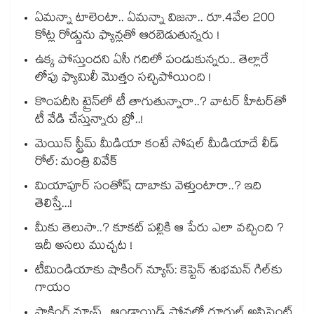
ఏమన్నా టాలెంటా.. ఏమన్నా విజనా.. రూ.4వేల 200
కోట్ల రోడ్డును ఫ్యాన్లతో ఆరబెడుతున్నరు !
ఉక్క పోస్తుందని ఏసీ గదిలో పండుకున్నరు.. తెల్లారే
లోపు ఫ్యామిలీ మొత్తం సచ్చిపోయింది !
కొంపదీసి ట్రైన్⁬లో టీ తాగుతున్నారా..? వాటర్ హీటర్⁭⁭తో
టీ వేడి చేస్తున్నారు బ్రో..!
మెయిన్ స్ట్రీమ్ మీడియా కంటే సోషల్ మీడియాదే లీడ్
రోల్: మంత్రి వివేక్
మియాపూర్ సంతోష్ దాబాకు వెళ్తుంటారా..? ఇది
తెలిస్తే...!
మీకు తెలుసా..? కూకట్ పల్లికి ఆ పేరు ఎలా వచ్చింది ?
ఇదీ అసలు ముచ్చట !
టీమిండియాకు షాకింగ్ న్యూస్: కెప్టెన్ శుభమన్ గిల్‎కు
గాయం
షాకింగ్ న్యూస్.. ఆండ్రాయిడ్ ఫోన్లలో గూగుల్ అసిస్టెంట్