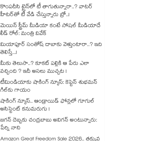
కొంపదీసి ట్రైన్⁬లో టీ తాగుతున్నారా..? వాటర్
హీటర్⁭⁭తో టీ వేడి చేస్తున్నారు బ్రో..!
మెయిన్ స్ట్రీమ్ మీడియా కంటే సోషల్ మీడియాదే
లీడ్ రోల్: మంత్రి వివేక్
మియాపూర్ సంతోష్ దాబాకు వెళ్తుంటారా..? ఇది
తెలిస్తే...!
మీకు తెలుసా..? కూకట్ పల్లికి ఆ పేరు ఎలా
వచ్చింది ? ఇదీ అసలు ముచ్చట !
టీమిండియాకు షాకింగ్ న్యూస్: కెప్టెన్ శుభమన్
గిల్‎కు గాయం
షాకింగ్ న్యూస్.. ఆండ్రాయిడ్ ఫోన్లలో గూగుల్
అసిస్టెంట్ కనుమరుగు !
జగన్ దెబ్బకు చంద్రబాబు అవిగన్ అంటున్నారు:
పేర్ని నాని
Amazon Great Freedom Sale 2026.. తక్కువ