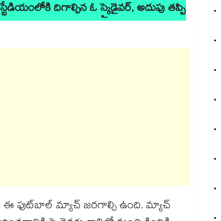
ియంలోకి దిగాల్సిన ఓ స్కైడైవర్, అదుపు తప్పి
ారం ఈ ఫుట్‌బాల్ మ్యాచ్ జరగాల్సి ఉంది. మ్యాచ్