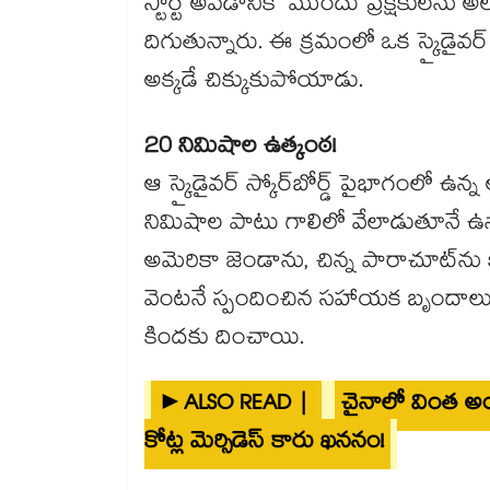
స్టార్ట్ అవడానికి ముందు ప్రేక్షకులను అల
దిగుతున్నారు. ఈ క్రమంలో ఒక స్కైడైవర్ నేర
అక్కడే చిక్కుకుపోయాడు.
20 నిమిషాల ఉత్కంఠ!
ఆ స్కైడైవర్ స్కోర్‌బోర్డ్ పైభాగంలో ఉ
నిమిషాల పాటు గాలిలో వేలాడుతూనే ఉన
అమెరికా జెండాను, చిన్న పారాచూట్‌ను కి
వెంటనే స్పందించిన సహాయక బృందాలు 
కిందకు దించాయి.
►ALSO READ |
చైనాలో వింత అంత
కోట్ల మెర్సిడెస్ కారు ఖననం!