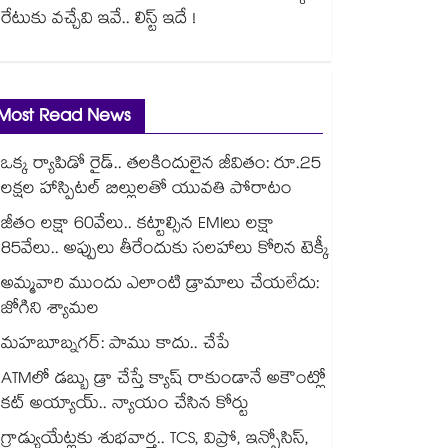
రేటుకు వచ్చేవి ఇవే.. లిస్ట్ ఇదే !
Most Read News
ఒక్క ర్యాపిడో రైడ్.. తలకిందులైన జీవితం: రూ.25
లక్షల హాస్పిటల్ బిల్లులతో యువతి పోరాటం
జీతం లక్షా 60వేలు.. కట్టాల్సిన EMIలు లక్షా
85వేలు.. అప్పులు తీరేందుకు సలహాలు కోరిన టెక్కీ
అమ్మవారి ముందు ఎలాంటి డ్రామాలు చేయలేదు:
జోగిని శ్యామల
మహబూబ్నగర్: పాము కాదు.. చేపే
ATMలో డబ్బు డ్రా చేస్తే క్యాష్ రాకుండానే అకౌంట్లో
కట్ అయ్యాయ్.. న్యాయం చేసిన కోర్టు
గ్రాడ్యుయేట్లకు శుభవార్త.. TCS, విప్రో, ఇన్ఫోసిస్,