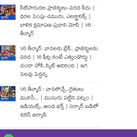
నీటిపారుదల ప్రాజెక్టులు-వరద నీరు |
ధరల పెంపు-చమురు, ఎలక్ట్రానిక్స్ |
బాలిక క్షమాపణ-ప్రధాని మోదీ | V6
తీన్మార్
V6 తీన్మార్: వానలకు బ్రేక్.. ప్రాజెక్టులకు
వరద | 16 ఫీట్ల కంటే ఎత్తుండొద్దు |
చందా చోరీ..స్కిట్ అదిరింది | ఇగ
సెలవు పెద్దన్న
V6 తీన్మార్ : వానలొచ్చే...రైతులు
మురిసే... | ముసురు పట్టిన పట్నం |
ఇడియట్స్...అంధ భక్త్ | సర్కార్ బడిలో
చికెన్ బిర్యానీ