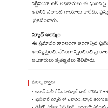
వర్జీనియా టెక్ అధికారులు ఈ ఘటనపై స్పం
అతనికి ఎలాంటి గాయాలు కాలేదు, ప్రస్త
ప్రకటించారు.
మ్యాచ్ ఆలస్యం
ఈ ప్రమాదం కారణంగా జరగాల్సిన ఫుట్
ఆలస్యమైంది. వేగంగా స్పందించి ప్రాణాలు
అధికారులు కృతజ్ఞతలు తెలిపారు.
మరిన్ని వార్తలు
ఇరాన్ మనీ గేమ్: హర్మూజ్ దాటే నౌకకు 7 శాతం
ఫుట్‌బాల్ మ్యాచ్ లో విషాదం..మ్యాచ్ జరు
ఢిల్లీలో హసీనా ప్రెస్ మీట్.. బంగ్లాలో షకీ