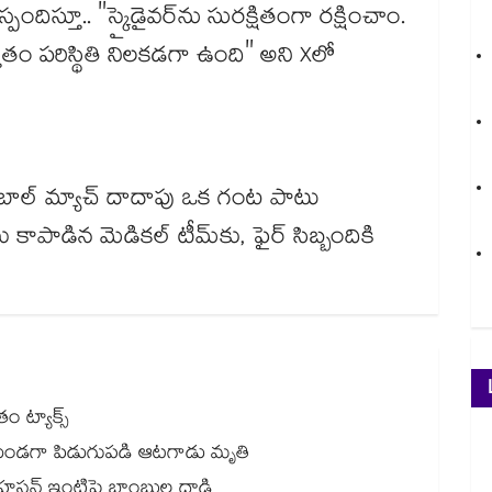
దిస్తూ.. "స్కైడైవర్‌ను సురక్షితంగా రక్షించాం.
ుతం పరిస్థితి నిలకడగా ఉంది" అని Xలో
‌బాల్ మ్యాచ్ దాదాపు ఒక గంట పాటు
 కాపాడిన మెడికల్ టీమ్‌కు, ఫైర్ సిబ్బందికి
 ట్యాక్స్
గుతుండగా పిడుగుపడి ఆటగాడు మృతి
బుల్ హసన్ ఇంటిపై బాంబుల దాడి