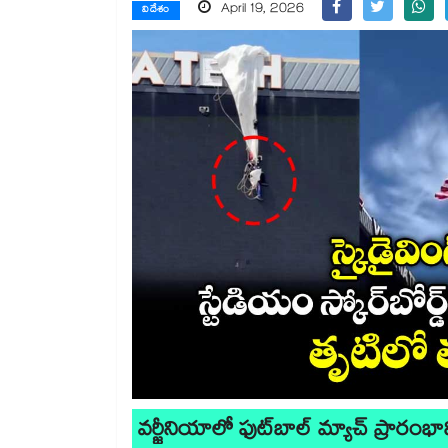
April 19, 2026
విదేశం
వర్జీనియాలో ఫుట్‌బాల్ మ్యాచ్ ప్రా