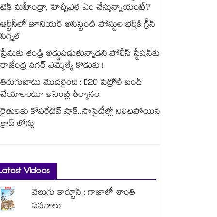
టెక్ మహీంద్రా, హెచ్సీఎల్ ఏం చేస్తున్నాయంటే?
ఆర్టీసీలో జూనియర్ అసిస్టెంట్‌‌ పోస్టుల భర్తీకి గ్రీన్‌‌
సిగ్నల్
ప్రేమకు తండ్రి అడ్డుపడుతున్నాడని పోలీస్ స్టేషన్⁪కు
రాజేంద్ర నగర్ ఎమ్మెల్యే కొడుకు !
తిరుగుబాటు మొదలైంది : E20 పెట్రోల్ బంద్
చేయాలంటూ అసెంబ్లీ తీర్మానం
రైతులకు కోపరేటివ్ షాక్..సొసైటీల్లో నిలిచిపోయిన
క్రాప్ లోన్లు
Latest Videos
వెలుగు కార్టూన్ : గాజాలో శాంతి
పవనాలు