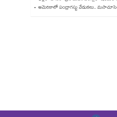
అమెరికాలో పంద్రాగస్టు వేడుకలు.. మసాచూసెట