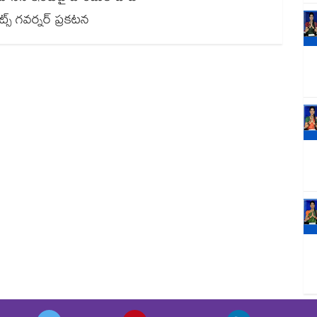
్స్ గవర్నర్ ప్రకటన