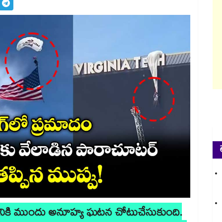
రంభానికి ముందు అనూహ్య ఘటన చోటుచేసుకుంది.