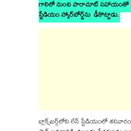
గాలిలో నుంచి పారాచూట్ సహాయంతో స్టేడ
స్టేడియం స్కోర్‌బోర్డ్‌ను ఢీకొట్టాడు.
బ్లాక్స్‌బర్గ్‌లోని లేన్ స్టేడియంలో శనివ