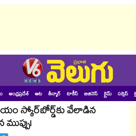
శం
ఆంధ్రప్రదేశ్
ఆట
తీన్మార్
టాకీస్
బిజినెస్
క్రైమ్
సక్సెస్
ల
డియం స్కోర్‌బోర్డ్‌కు వేలాడిన
న ముప్పు!