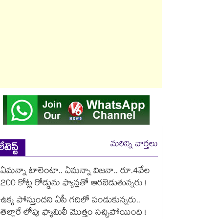
మరిన్ని వార్తలు
లేటెస్ట్
ఏమన్నా టాలెంటా.. ఏమన్నా విజనా.. రూ.4వేల
200 కోట్ల రోడ్డును ఫ్యాన్లతో ఆరబెడుతున్నరు !
ఉక్క పోస్తుందని ఏసీ గదిలో పండుకున్నరు..
తెల్లారే లోపు ఫ్యామిలీ మొత్తం సచ్చిపోయింది !