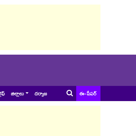
ైఫ్
జిల్లాలు
దర్వాజ
ఈ-పేపర్