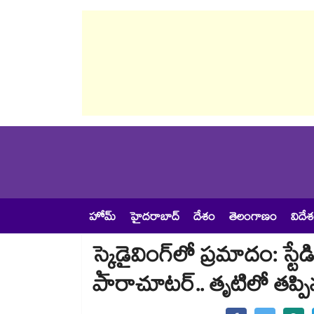
హోమ్
హైదరాబాద్
దేశం
తెలంగాణం
విదే
స్కైడైవింగ్‌లో ప్రమాదం: స్టే
పారాచూటర్.. తృటిలో తప్పి