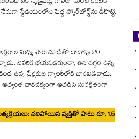
రించడానికి స్కైడైవర్లు గాలిలో నుంచి కిందికి
ుగా స్టేడియంలోని పెద్ద స్కోర్‌బోర్డ్‌ను ఢీకొట్టి,
న్న అక్షరాల మధ్య పారాచూట్‌తో దాదాపు 20
్నాడు. చివరికి భయపడకుండా, తన దగ్గర ఉన్న
ంద ఉన్న ప్రేక్షకుల గ్యాలరీలోకి జారవిడిచాడు.
అత్యంత చాకచక్యంగా అతడిని సురక్షితంగా
్యక్రియలు: చనిపోయిన వ్యక్తితో పాటు రూ. 1.5