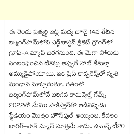
ఈ రెండు ప్రత్యర్థి జట్ల మధ్య జూలై 14వ తేదీన
బర్మింగ్‌హామ్‌లోని ఎడ్జ్‌బాస్టన్ క్రికెట్ గ్రౌండ్‌లో
గ్రూప్-A మ్యాచ్ జరగనుంది. ఈ మెగా పోరుకు
సంబంధించిన టికెట్లు అప్పుడే హాట్ కేకుల్లా
అమ్ముడైపోయాయి. ఇక ప్రెస్ కాన్ఫరెన్స్‌లో స్మృతి
మంధాన మాట్లాడుతూ.. గతంలో
బర్మింగ్‌హామ్‌లోనే జరిగిన కామన్వెల్త్ గేమ్స్
2022లో మేము పాకిస్తాన్‌తో ఆడినప్పుడు
స్టేడియం మొత్తం హౌస్‌ఫుల్ అయ్యింది. కేవలం
భారత్-పాక్ మ్యాచ్ మాత్రమే కాదు.. ఉమెన్స్ టీ20