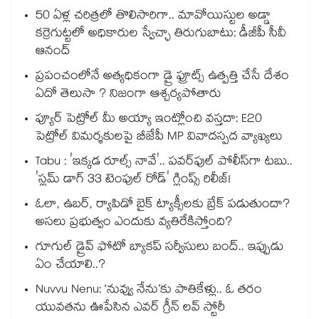
50 ఏళ్ల చరిత్రలో తొలిసారిగా.. మావోయిస్టుల అడ్డా
కర్రెగుట్టలో అధికారుల స్వేచ్ఛా తిరుగుబాటు: డీజీపీ సీవీ
ఆనంద్
ప్రపంచంలోనే అత్యధికంగా డ్రై ఫ్రూట్స్ ఉత్పత్తి చేసే దేశం
ఏదో తెలుసా ? నిజంగా ఆశ్చర్యపోతారు
ప్యూర్ పెట్రోల్ మీ అయ్యా ఇంట్లోంచి వస్తదా: E20
పెట్రోల్ విమర్శకులపై బీజేపీ MP వివాదస్పద వ్యాఖ్యలు
Tabu : 'ఇక్కడ రూల్స్ నావే'.. పవర్‌ఫుల్ పోలీస్‌గా టబు..
'స్లమ్ డాగ్ 33 టెంపుల్ రోడ్' గ్లింప్స్ రిలీజ్!
ఓలా, ఉబర్, ర్యాపిడో బైక్ ట్యాక్సీలకు బ్రేక్ పడుతుందా?
అసలు ప్రభుత్వం ఎందుకు వ్యతిరేకిస్తోంది?
గూగుల్ డ్రైవ్ ఫోటో బ్యాకప్ సర్వీసులు బంద్.. ఇప్పుడు
ఏం చేయాలి..?
Nuvvu Nenu: ‘నువ్వు నేను’కు పాతికేళ్లు.. ఓ తరం
యువతను ఊపేసిన ఎవర్ గ్రీన్ లవ్ స్టోరీ