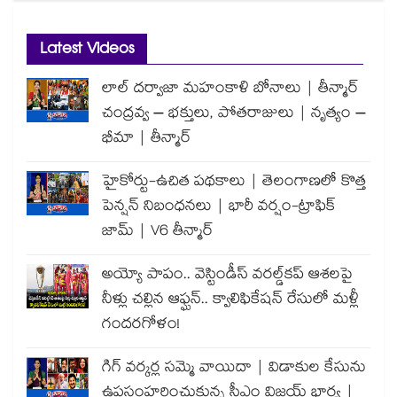
Latest Videos
లాల్ దర్వాజా మహంకాళి బోనాలు | తీన్మార్
చంద్రవ్వ – భక్తులు, పోతరాజులు | నృత్యం –
భీమా | తీన్మార్
హైకోర్టు-ఉచిత పథకాలు | తెలంగాణలో కొత్త
పెన్షన్ నిబంధనలు | భారీ వర్షం-ట్రాఫిక్
జామ్ | V6 తీన్మార్
అయ్యో పాపం.. వెస్టిండీస్ వరల్డ్‌కప్ ఆశలపై
నీళ్లు చల్లిన ఆఫ్ఘన్.. క్వాలిఫికేషన్ రేసులో మళ్లీ
గందరగోళం!
గిగ్ వర్కర్ల సమ్మె వాయిదా | విడాకుల కేసును
ఉపసంహరించుకున్న సీఎం విజయ్ భార్య |