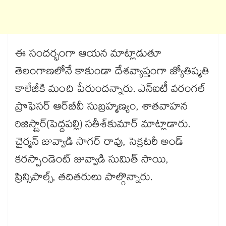
ఈ సందర్భంగా ఆయన మాట్లాడుతూ
తెలంగాణలోనే కాకుండా దేశవ్యాప్తంగా జ్యోతిష్మతి
కాలేజీకి మంచి పేరుందన్నారు. ఎన్‌‌‌‌ఐటీ వరంగల్‌‌‌‌
ప్రొఫెసర్‌‌‌‌‌‌‌‌ ఆర్‌‌‌‌‌‌‌‌బీవీ సుబ్రహ్మణ్యం, శాతవాహన
రిజిస్ట్రార్‌‌‌‌‌‌‌‌(పెద్దపల్లి) సతీశ్‌‌‌‌కుమార్‌‌‌‌‌‌‌‌ మాట్లాడారు.
చైర్మన్ జువ్వాడి సాగర్ రావు, సెక్రటరీ అండ్
కరస్పాండెంట్ జువ్వాడి సుమిత్ సాయి,
ప్రిన్సిపాల్స్, తదితరులు పాల్గొన్నారు.