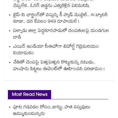
చెప్పలేక.. ఓనర్ బిడ్డను ఎత్తుకెళ్లిన పనిమనిషి
టైప్-సి ఛార్జింగ్⁪తో వస్తున్న కీ ప్యాడ్ మొబైల్.. AI బ్యాటరీ
కూడా.. ధర కేవలం 949 రూపాయలే !
పల్నాడు జిల్లా పెద్దకూరపాడులో దంపతులపై దుండగుల
దాడి
ఎయిర్ ఇండియా సీఈవోగా టెవోల్డే గెబ్రెమరియం
నియామకం
చేతితో చెంపపై పెళ్లుపెళ్లున కొట్టుకున్న నటుడు..
హుషారు పిట్టలు ఈవెంట్⁫లో ఊహించని పరిణామం !
Most Read News
పూట గడవడం కోసం..జుట్టు, పాత వస్తువులు
అమ్ముకుంటున్నరు