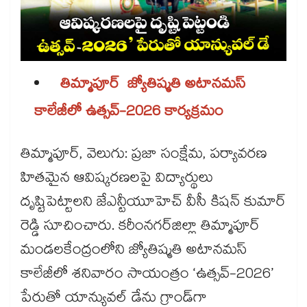
తిమ్మాపూర్ జ్యోతిష్మతి అటానమస్
కాలేజీలో ఉత్సవ్-2026 కార్యక్రమం
తిమ్మాపూర్, వెలుగు: ప్రజా సంక్షేమ, పర్యావరణ
హితమైన ఆవిష్కరణలపై విద్యార్థులు
దృష్టిపెట్టాలని జేఎన్టీయూహెచ్‌‌‌‌ వీసీ కిషన్ కుమార్
రెడ్డి సూచించారు. కరీంనగర్​జిల్లా తిమ్మాపూర్
మండలకేంద్రంలోని జ్యోతిష్మతి అటానమస్
కాలేజీలో శనివారం సాయంత్రం ‘ఉత్సవ్-2026’
పేరుతో యాన్యువల్‌‌‌‌ డేను గ్రాండ్‌‌‌‌గా