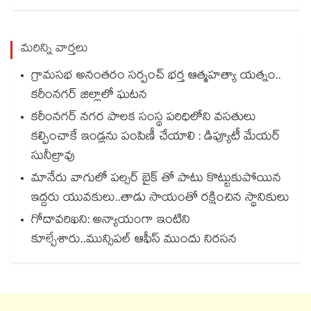
మరిన్ని వార్తలు
గ్రామసభ అనంతరం సర్పంచ్ భర్త ఆత్మహత్యా యత్నం..
కరీంనగర్ జిల్లాలో ఘటన
కరీంనగర్ నగర పాలక సంస్థ పరిధిలోని వసతులు
కల్పించాకే ఇండ్లను పంపిణీ చేయాలి : డిప్యూటీ మేయర్
సునీల్రావు
మానేరు వాగులో పల్సర్ బైక్ తో పాటు కొట్టుకుపోయిన
ఇద్దరు యువకులు..తాడు సాయంతో రక్షించిన స్థానికులు
గోదావరిఖని: అన్యాయంగా ఇంటిని
కూల్చేశారు..మున్సిపల్ ఆఫీస్ ముందు నిరసన