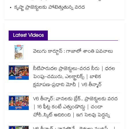
కృష్ణా ప్రాజెక్టులకు పోటెత్తుతున్న వరద
Latest Videos
వెలుగు కార్టూన్ : గాజాలో శాంతి పవనాలు
నీటిపారుదల ప్రాజెక్టులు-వరద నీరు | ధరల
పెంపు-చమురు, ఎలక్ట్రానిక్స్ | బాలిక
క్షమాపణ-ప్రధాని మోదీ | V6 తీన్మార్
V6 తీన్మార్: వానలకు బ్రేక్.. ప్రాజెక్టులకు వరద
| 16 ఫీట్ల కంటే ఎత్తుండొద్దు | చందా
చోరీ..స్కిట్ అదిరింది | ఇగ సెలవు పెద్దన్న