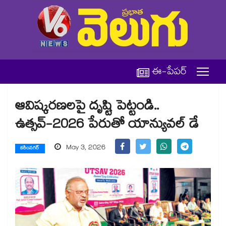
ఈ-పేపర్
ఆవిష్కరణలపై దృష్టి పెట్టండి..
ఉత్సవ్-2026 పేరుతో యాన్యువల్‌‌‌‌ డే
May 3, 2026
కరీంనగర్