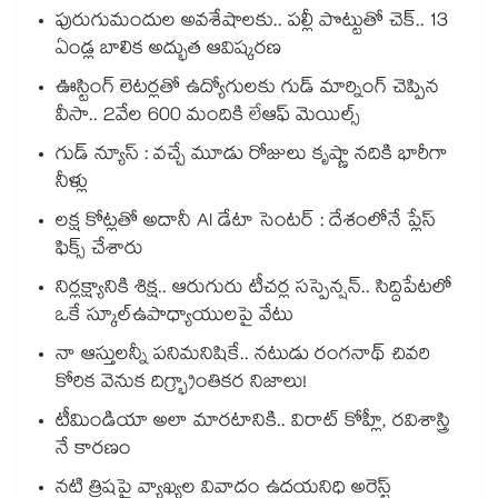
పురుగుమందుల అవశేషాలకు.. పల్లీ పొట్టుతో చెక్.. 13
ఏండ్ల బాలిక అద్భుత ఆవిష్కరణ
ఊస్టింగ్ లెటర్లతో ఉద్యోగులకు గుడ్ మార్నింగ్ చెప్పిన
వీసా.. 2వేల 600 మందికి లేఆఫ్ మెయిల్స్
గుడ్ న్యూస్ : వచ్చే మూడు రోజులు కృష్ణా నదికి భారీగా
నీళ్లు
లక్ష కోట్లతో అదానీ AI డేటా సెంటర్ : దేశంలోనే ప్లేస్
ఫిక్స్ చేశారు
నిర్లక్ష్యానికి శిక్ష.. ఆరుగురు టీచర్ల సస్పెన్షన్.. సిద్దిపేటలో
ఒకే స్కూల్ఉపాధ్యాయులపై వేటు
నా ఆస్తులన్నీ పనిమనిషికే.. నటుడు రంగనాథ్ చివరి
కోరిక వెనుక దిగ్భ్రాంతికర నిజాలు!
టీమిండియా అలా మారటానికి.. విరాట్ కోహ్లీ, రవిశాస్త్రి
నే కారణం
నటి త్రిషపై వ్యాఖ్యల వివాదం ఉదయనిధి అరెస్ట్