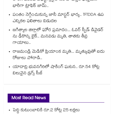
భారీగా ట్రాఫిక్ జామ్..
పంతం నెగ్గించుకున్న జానీ మాస్టర్ భార్య.. TFTDDA ఉప
ఎన్నికల ఫలితాలు విడుదల
జగిత్యాల జిల్లాలో ఘోర ప్రమాదం... ఓవర్ స్పీడ్ డివైడర్
ను ఢీకొన్న బైక్.. మనవడు మృతి, తాతకు తీవ్ర
గాయాలు..
రాజమండ్రి మెడికో ప్రియాంక మృతి... మృత్యువుతో ఐదు
రోజులు పోరాడి..
యాదాద్రి భువనగిరిలో షాకింగ్ ఘటన.. రూ.54 కోట్ల
విలువైన డ్రగ్స్ సీజ్
Most Read News
పెద్ది కుటుంబానికి రూ.2 కోట్ల 25 లక్షలు