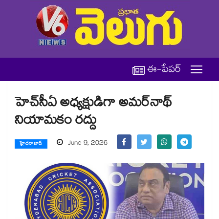
ఈ-పేపర్
హెచ్‌‌సీఏ అధ్యక్షుడిగా అమర్‌‌నాథ్‌‌
నియామకం రద్దు
June 9, 2026
హైదరాబాద్