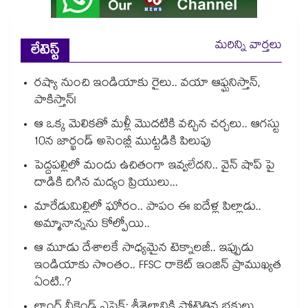
మరిన్ని వార్తలు
లేటెస్ట్
రష్యా నుంచి ఇండియాకు రైలు.. వయా ఆఫ్ఘనిస్తాన్,
పాకిస్తాన్!
ఆ ఒక్క మెలికతో మళ్లీ మొదటికి వచ్చిన చర్చలు.. ఆగస్టు
10న జార్ఖండ్ అసెంబ్లీ ముట్టడికి పిలుపు
పెద్దపల్లిలో మందు ఉచితంగా ఇవ్వలేదని.. వైన్ షాప్ పై
దాడికి దిగిన మద్యం ప్రియులు...
మారేడుమిల్లిలో ఘోరం.. పాపం ఈ ఐదేళ్ల పిల్లాడు..
అమ్మానాన్నను కోల్పోయి..
ఆ మూడు దేశాలకే సాధ్యమైన టెక్నాలజీ.. ఇప్పుడు
ఇండియాకు సొంతం.. FFSC రాకెట్ ఇంజిన్ ప్రాముఖ్యత
ఏంటి..?
లాంగ్ వీకెండ్ ఎఫెక్ట్: శ్రీశైలానికి పోటెత్తిన భక్తులు...