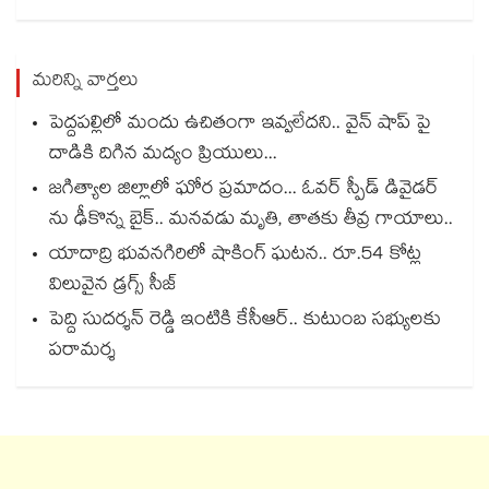
మరిన్ని వార్తలు
పెద్దపల్లిలో మందు ఉచితంగా ఇవ్వలేదని.. వైన్ షాప్ పై
దాడికి దిగిన మద్యం ప్రియులు...
జగిత్యాల జిల్లాలో ఘోర ప్రమాదం... ఓవర్ స్పీడ్ డివైడర్
ను ఢీకొన్న బైక్.. మనవడు మృతి, తాతకు తీవ్ర గాయాలు..
యాదాద్రి భువనగిరిలో షాకింగ్ ఘటన.. రూ.54 కోట్ల
విలువైన డ్రగ్స్ సీజ్
పెద్ది సుదర్శన్ రెడ్డి ఇంటికి కేసీఆర్.. కుటుంబ సభ్యులకు
పరామర్శ