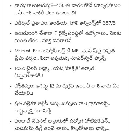
వారఫలాలు(ఆగస్టు9–15): ఈ వారంలోనే సూర్యగ్రహణం
.. ఏ రాశి వారికి ఎలా ఉంటుంది!
పడిక్కల్‌‌ ప్రతాపం..ఇండియా తొలి ఇన్నింగ్స్‌‌లో 357/6
ఇంజినీరింగ్ చేశారా ? రైల్వే సంస్థలో ఉద్యోగాలు.. నెలకు
మంచి జీతం.. పూర్తి వివరాలివే!
Mahesh Babu: హ్యాపీ బర్త్ డే MB.. మహేష్‌పై నమ్రత
ప్రేమ వర్షం.. ఫిదా అవుతున్న సూపర్‌స్టార్ ఫ్యాన్స్
Toxic ట్రైలర్ రివ్యూ.. యష్ ‘టాక్సిక్’ తర్వాత
ఏమైపోతాడో..!
జ్యోతిష్యం: ఆగస్టు 12 సూర్యగ్రహణం.. ఏ రాశి వారు ఏం
చేయాలి..!
ప్రతి పల్లెకూ ఆర్టీసీ బస్సు..బస్సులు రాని గ్రామాలపై..
రాష్ట్రవ్యాప్తంగా సర్వే
పంజాబ్ నేషనల్ బ్యాంకులో ఉద్యోగ నోటిఫికేషన్..
మినిమమ్ డిగ్రీ ఉంటె చాలు.. కొద్దిరోజులు ఛాన్స్...