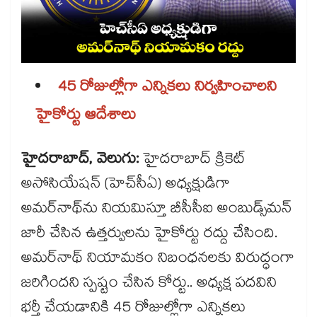
45 రోజుల్లోగా ఎన్నికలు నిర్వహించాలని
హైకోర్టు ఆదేశాలు
హైదరాబాద్, వెలుగు:
హైదరాబాద్‌‌ క్రికెట్‌‌
అసోసియేషన్‌‌ (హెచ్‌‌సీఏ) అధ్యక్షుడిగా
అమర్‌‌నాథ్‌‌ను నియమిస్తూ బీసీసీఐ అంబుడ్స్‌‌మన్‌‌
జారీ చేసిన ఉత్తర్వులను హైకోర్టు రద్దు చేసింది.
అమర్‌‌నాథ్‌‌ నియామకం నిబంధనలకు విరుద్ధంగా
జరిగిందని స్పష్టం చేసిన కోర్టు.. అధ్యక్ష పదవిని
భర్తీ చేయడానికి 45 రోజుల్లోగా ఎన్నికలు