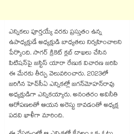
ఎన్నికలు పూర్తయ్యే వరకు ప్రస్తుతం ఉన్న
ఉపాధ్యక్షుడే అధ్యక్షుడి బాధ్యతలు నిర్వహించాలని
పేర్కొంది. సాగర్‌‌ క్రికెట్‌‌ క్లబ్‌‌ దాఖలు చేసిన
పిటిషన్‌‌పై జస్టిస్‌‌ యారా రేణుక విచారణ జరిపి
ఈ మేరకు తీర్పు వెలువరించారు. 2023లో
జరిగిన హెచ్‌‌సీఏ ఎన్నికల్లో జగన్‌‌మోహన్‌‌రావు
అధ్యక్షుడిగా ఎన్నికయ్యారు. అనంతరం అవినీతి
ఆరోపణలతో ఆయన అరెస్టు కావడంతో అధ్యక్ష
పదవి ఖాళీగా మారింది.