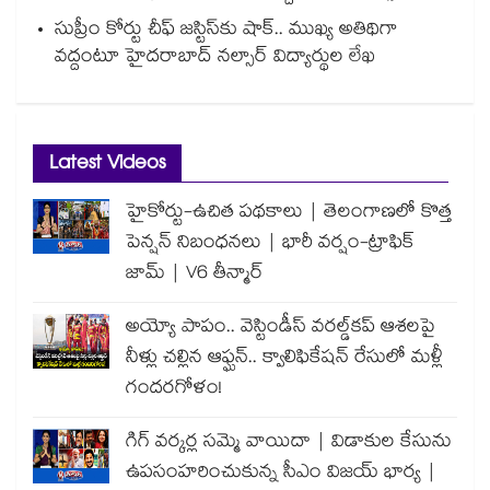
సుప్రీం కోర్టు చీఫ్ జస్టిస్⁭కు షాక్.. ముఖ్య అతిథిగా
వద్దంటూ హైదరాబాద్ నల్సార్ విద్యార్థుల లేఖ
Latest Videos
హైకోర్టు-ఉచిత పథకాలు | తెలంగాణలో కొత్త
పెన్షన్ నిబంధనలు | భారీ వర్షం-ట్రాఫిక్
జామ్ | V6 తీన్మార్
అయ్యో పాపం.. వెస్టిండీస్ వరల్డ్‌కప్ ఆశలపై
నీళ్లు చల్లిన ఆఫ్ఘన్.. క్వాలిఫికేషన్ రేసులో మళ్లీ
గందరగోళం!
గిగ్ వర్కర్ల సమ్మె వాయిదా | విడాకుల కేసును
ఉపసంహరించుకున్న సీఎం విజయ్ భార్య |