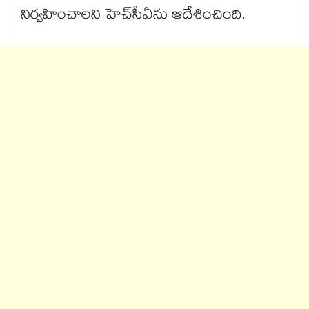
నిర్వహించాలని హెచ్‌‌సీఏను ఆదేశించింది.