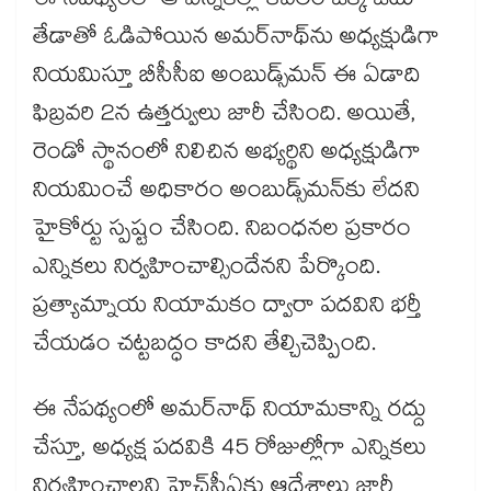
ఈ నేపథ్యంలో ఆ ఎన్నికల్లో కేవలం ఒక్క ఓటు
తేడాతో ఓడిపోయిన అమర్‌‌నాథ్‌‌ను అధ్యక్షుడిగా
నియమిస్తూ బీసీసీఐ అంబుడ్స్‌‌మన్‌‌ ఈ ఏడాది
ఫిబ్రవరి 2న ఉత్తర్వులు జారీ చేసింది. అయితే,
రెండో స్థానంలో నిలిచిన అభ్యర్థిని అధ్యక్షుడిగా
నియమించే అధికారం అంబుడ్స్‌‌మన్‌‌కు లేదని
హైకోర్టు స్పష్టం చేసింది. నిబంధనల ప్రకారం
ఎన్నికలు నిర్వహించాల్సిందేనని పేర్కొంది.
ప్రత్యామ్నాయ నియామకం ద్వారా పదవిని భర్తీ
చేయడం చట్టబద్ధం కాదని తేల్చిచెప్పింది.
ఈ నేపథ్యంలో అమర్‌‌నాథ్‌‌ నియామకాన్ని రద్దు
చేస్తూ, అధ్యక్ష పదవికి 45 రోజుల్లోగా ఎన్నికలు
నిర్వహించాలని హెచ్‌‌సీఏకు ఆదేశాలు జారీ