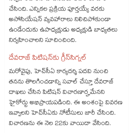
చేసింది. ఎన్నికల ప్రక్రియ పూర్తయ్యే వరకు
అసోసియేషన్‌‌ వ్యవహారాలు నిలిచిపోకుండా
ఉండేందుకు ఉపాధ్యక్షుడు అధ్యక్షుడి బాధ్యతలు
నిర్వహించాలని సూచించింది.
దేవరాజ్‌‌ పిటిషన్‌‌కు గ్రీన్‌‌సిగ్నల్‌‌
మరోవైపు, హెచ్‌‌సీఏ కార్యదర్శి పదవి నుంచి
తనను తొలగించడాన్ని సవాల్ చేస్తూ దేవరాజ్‌‌
దాఖలు చేసిన పిటిషన్‌‌ విచారణార్హమేనని
హైకోర్టు అభిప్రాయపడింది. ఈ అంశంపై వివరణ
ఇవ్వాలని హెచ్‌‌సీఏకు నోటీసులు జారీ చేసింది.
విచారణను ఈ నెల 22కు వాయిదా వేసింది.