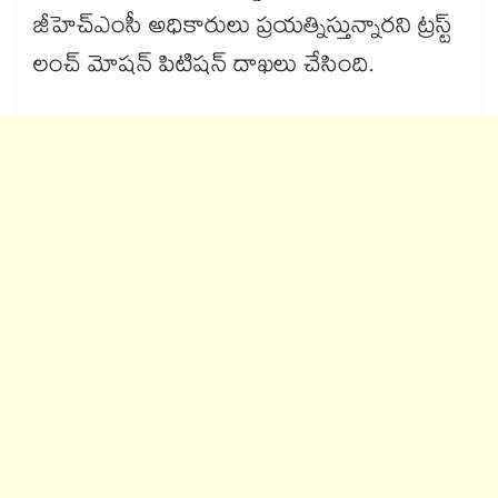
జీహెచ్‌‌ఎంసీ అధికారులు ప్రయత్నిస్తున్నారని ట్రస్ట్‌‌
లంచ్‌‌ మోషన్‌‌ పిటిషన్‌‌ దాఖలు చేసింది.