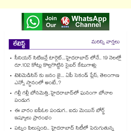
మరిన్ని వార్తలు
లేటెస్ట్
సీనియర్ సిటిజన్లే టార్గెట్...హైదరాబాద్ లోనే.. 19 నెలల్లో
రూ.102 కోట్లు కొల్లగొట్టిన సైబర్ కేటుగాళ్లు
టెలిమెడిసిన్ కు జనం జై... ఏపీ సెకండ్ ప్లేస్, తెలంగాణ
ఎన్నో స్థానంలో అంటే..?
గల్లీ గల్లీ బోనమెత్తి..హైదరాబాద్‌‌లో ఘనంగా బోనాల
పండుగ
ఈ వారం ఐపీఓల పండుగ.. ఐదు మెయిన్ బోర్డ్
ఇష్యూలు ప్రారంభం
పట్నం పిలుస్తంది.. హైదరాబాద్ సిటీలో పెరుగుతున్న