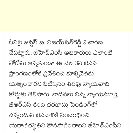
దీనిపై జస్టిస్‌‌ బి. విజయ్‌‌సేన్‌‌రెడ్డి విచారణ
చేపట్టారు. జీహెచ్‌‌ఎంసీ అధికారులు ఎలాంటి
నోటీసు ఇవ్వకుండా ఈ నెల 3న భవన
ప్రాంగణంలోకి ప్రవేశించి కూల్చివేతకు
యత్నించారని పిటిషనర్‌‌ తరఫు న్యాయవాది
కోర్టుకు తెలిపారు. వాదనలు విన్న న్యాయమూర్తి,
బీఆర్‌‌ఎస్‌‌ కింద దరఖాస్తు పెండింగ్‌‌లో
ఉన్నందున భవనానికి సంబంధించి
యథాతథస్థితిని కొనసాగించాలని జీహెచ్‌‌ఎంసీని