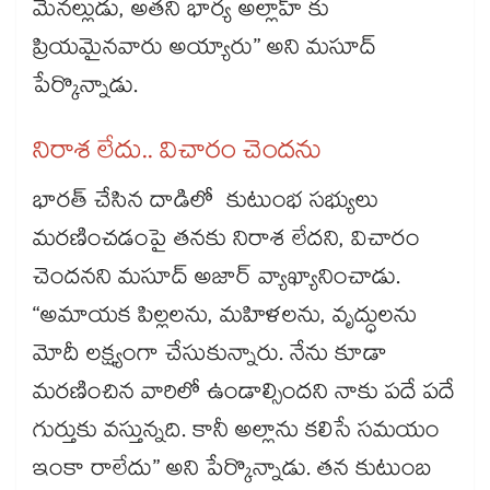
మేనల్లుడు, అతని భార్య అల్లాహ్ కు
ప్రియమైనవారు అయ్యారు” అని మసూద్‌‌
పేర్కొన్నాడు.
నిరాశ లేదు.. విచారం చెందను
భారత్​ చేసిన దాడిలో కుటుంభ సభ్యులు
మరణించడంపై తనకు నిరాశ లేదని, విచారం
చెందనని మసూద్​ అజార్​ వ్యాఖ్యానించాడు.
“అమాయక పిల్లలను, మహిళలను, వృద్ధులను
మోదీ లక్ష్యంగా చేసుకున్నారు. నేను కూడా
మరణించిన వారిలో ఉండాల్సిందని నాకు పదే పదే
గుర్తుకు వస్తున్నది. కానీ అల్లాను కలిసే సమయం
ఇంకా రాలేదు” అని పేర్కొన్నాడు. తన కుటుంబ