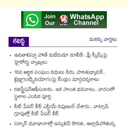
మరిన్ని వార్తలు
లేటెస్ట్
ఉచితాలిస్తూ పోతే కుబేరుడూ కూలీకే! ..ఫ్రీ స్కీమ్స్‌‌‌‌‌‌‌‌‌‌‌‌‌‌‌‌‌‌‌‌‌‌‌‌‌‌‌‌‌‌‌‌పై
హైకోర్టు వ్యాఖ్యలు
16వ ఆర్థిక సంఘం నిధులు నీరు, పారిశుధ్యానికే..
టైడ్గ్రాంట్స్వినియోగంపై కేంద్రం మార్గదర్శకాలు
రిజిస్ట్రేషన్ఆఫీసులకు.. ఇక సొంత భవనాలు.. వారంలో
స్థలాల ఎంపిక పూర్తి
నీట్ పేపర్ లీక్ ఎన్టీయే నిపుణులే చేశారు.. వాట్సాప్
గ్రూపుల్లో నీట్ పేపర్ లీక్
సర్కార్ దవాఖానాల్లో ఇన్సులిన్ కొరత.. అల్లాడిపోతున్న