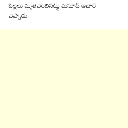
పిల్లలు మృతిచెందినట్టు మసూద్ అజార్
చెప్పాడు.