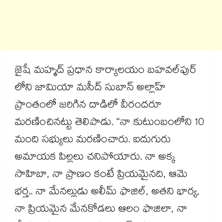
జైషే మహ్మద్ ప్రధాన కార్యాలయం బహవల్​పుర్​
లోని జామియా మసీద్​​ సుబాన్​ అల్లాహ్​
ప్రాంతంలో జరిగిన దాడిలో వీరందరూ
మరణించినట్టు తెలిపాడు. “నా కుటుంబంలోని 10
మంది సభ్యులు మరణించారు. ఐదుగురు
అమాయక పిల్లలు చనిపోయారు. నా అక్క
సాహిబా, నా ప్రాణం కంటే ప్రియమైనది, ఆమె
భర్త.. నా మేనల్లుడు అలీమ్ ఫాజిల్, అతని భార్య,
నా ప్రియమైన మేనకోడలు ఆలం ఫాజిలా, నా