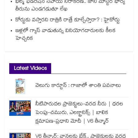
ఫిల్మ్ ఫెడరేషన్ సహాయ నిరాకరణ.. జానీ మాస్టర్ భార్య
తీరును ఎండగడుతూ లేఖ
కోర్టుకు వస్తారని రాత్రికి రాత్రే కూల్చేస్తారా? : హైకోర్టు
ఇళ్లలో గ్యాస్ వాడుతున్న వినియోగదారులకు కీలక
హెచ్చరిక
Latest Videos
వెలుగు కార్టూన్ : గాజాలో శాంతి పవనాలు
నీటిపారుదల ప్రాజెక్టులు-వరద నీరు | ధరల
పెంపు-చమురు, ఎలక్ట్రానిక్స్ | బాలిక
క్షమాపణ-ప్రధాని మోదీ | V6 తీన్మార్
V6 తీన్మార్: వానలకు బ్రేక్.. ప్రాజెక్టులకు వరద