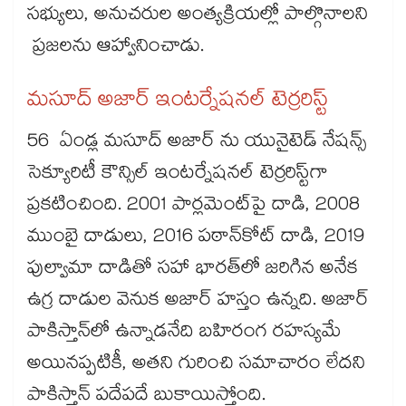
సభ్యులు, అనుచరుల అంత్యక్రియల్లో పాల్గొనాలని
ప్రజలను ఆహ్వానించాడు.
మసూద్​ అజార్​ ఇంటర్నేషనల్​ టెర్రరిస్ట్​
56 ఏండ్ల మసూద్​ అజార్ ను​ యునైటెడ్​ నేషన్స్
సెక్యూరిటీ కౌన్సిల్​ ఇంటర్నేషనల్​ టెర్రరిస్ట్​గా
ప్రకటించింది. 2001 పార్లమెంట్​పై దాడి, 2008
ముంబై దాడులు, 2016 పఠాన్‌‌కోట్ దాడి, 2019
పుల్వామా దాడితో సహా భారత్​లో జరిగిన అనేక
ఉగ్ర దాడుల వెనుక అజార్​ హస్తం ఉన్నది. అజార్​
పాకిస్తాన్‌‌లో ఉన్నాడనేది బహిరంగ రహస్యమే
అయినప్పటికీ, అతని గురించి సమాచారం లేదని
పాకిస్తాన్​ పదేపదే బుకాయిస్తోంది.