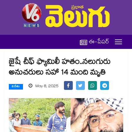
ఈ-పేపర్
జైషే చీఫ్​ ఫ్యామిలీ హతం..నలుగురు
అనుచరులు సహా 14 మంది మృతి
May 8, 2025
విదేశం