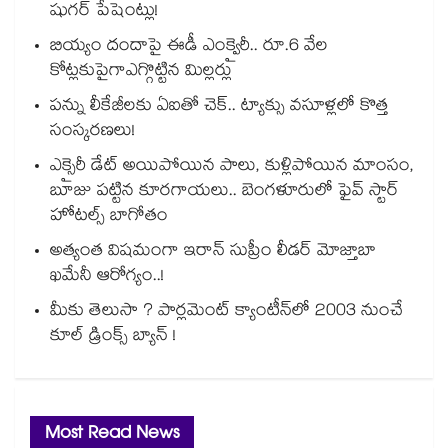
షుగర్ పేషెంట్లు!
బియ్యం దందాపై ఈడీ ఎంక్వైరీ.. రూ.6 వేల
కోట్లకుపైగాఎగ్గొట్టిన మిల్లర్లు
పన్ను లీకేజీలకు ఏఐతో చెక్‌‌‌‌‌‌‌‌‌‌‌‌‌‌‌‌.. ట్యాక్సు వసూళ్లలో కొత్త
సంస్కరణలు!
ఎక్సైరీ డేట్ అయిపోయిన పాలు, కుళ్లిపోయిన మాంసం,
బూజు పట్టిన కూరగాయలు.. బెంగళూరులో ఫైవ్ స్టార్
హోటల్స్ బాగోతం
అత్యంత విషమంగా ఇరాన్ సుప్రీం లీడర్ మోజ్తాబా
ఖమేనీ ఆరోగ్యం..!
మీకు తెలుసా ? పార్లమెంట్ క్యాంటీన్⁪లో 2003 నుంచే
కూల్ డ్రింక్స్ బ్యాన్ !
Most Read News