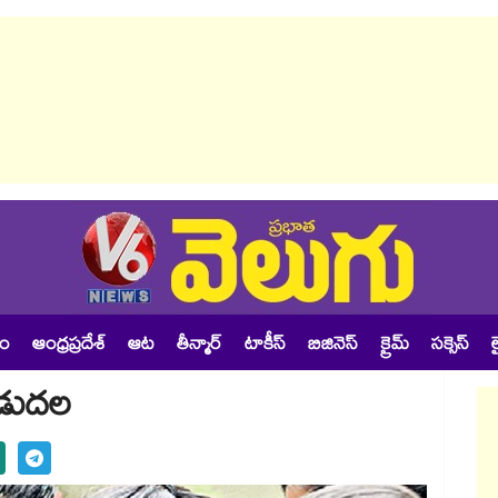
శం
ఆంధ్రప్రదేశ్
ఆట
తీన్మార్
టాకీస్
బిజినెస్
క్రైమ్
సక్సెస్
ల
విడుదల