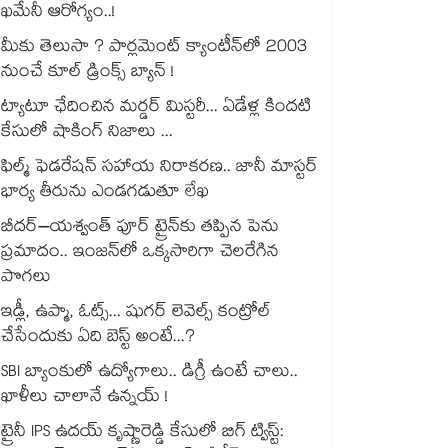
ఖమేనీ ఆరోగ్యం..!
మీకు తెలుసా ? పార్లమెంట్ క్యాంటీన్⁪లో 2003
నుంచే కూల్ డ్రింక్స్ బ్యాన్ !
ట్యాటూ ఛేదించిన మర్డర్ మిస్టరీ... ఏడేళ్ల కిందటి
కేసులో షాకింగ్ నిజాలు ...
ఫిల్మ్ ఫెడరేషన్ సహాయ నిరాకరణ.. జానీ మాస్టర్
భార్య తీరును ఎండగడుతూ లేఖ
బీదర్–యశ్వంత్ పూర్ ట్రైన్‎కు తప్పిన పెను
ప్రమాదం.. ఇంజన్‎లో ఒక్కసారిగా చెలరేగిన
పొగలు
ఇడ్లీ, ఉప్మా, ఓట్స్... షుగర్ లెవెల్స్ కంట్రోల్
చేసేందుకు ఏది బెస్ట్ అంటే...?
SBI బ్యాంకులో ఉద్యోగాలు.. డిగ్రీ ఉంటే చాలు..
ఖాళీలు చాలానే ఉన్నయ్ !
ట్రైనీ IPS ఉదయ్ కృష్ణారెడ్డి కేసులో బిగ్ ట్విస్ట్: