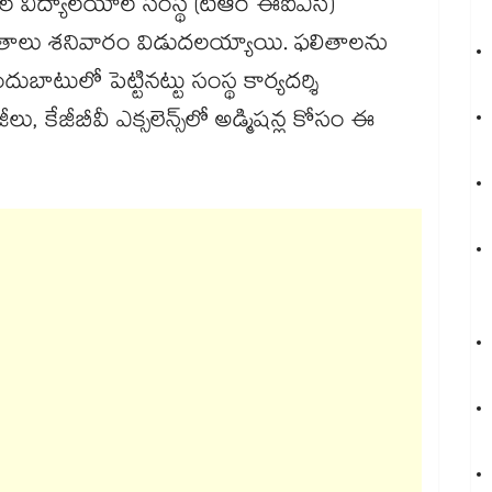
ల విద్యాలయాల సంస్థ (టీఆర్ ఈఐఎస్)
ఫలితాలు శనివారం విడుదలయ్యాయి. ఫలితాలను
దుబాటులో పెట్టినట్టు సంస్థ కార్యదర్శి
, కేజీబీవీ ఎక్సలెన్స్​లో అడ్మిషన్ల కోసం ఈ