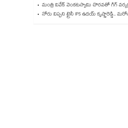
మంత్రి వివేక్ వెంకటస్వామి చొరవతో గిగ్ వర్క
నోరు విప్పని ట్రైనీ IPS ఉదయ్ కృష్ణారెడ్డి.. మ