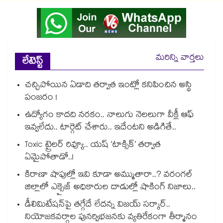
మరిన్ని వార్తలు
లేటెస్ట్
చచ్చిపోయిన ఏడాది తర్వాత ఇంట్లో కనిపించిన అస్థి
పంజరం !
ఉద్యోగం కాదది నరకం.. నాలుగు నెలలుగా వీక్లీ ఆఫ్
ఇవ్వలేదు.. టార్గెట్ చేశారు.. ఇదేంటని అడిగితే..
Toxic ట్రైలర్ రివ్యూ.. యష్ ‘టాక్సిక్’ తర్వాత
ఏమైపోతాడో..!
కిరాణా షాపుల్లో ఇవి కూడా అమ్ముతారా..? వరంగల్
జిల్లాలో ఎక్సైజ్ అధికారుల దాడుల్లో షాకింగ్ నిజాలు..
డీలిమిటేషన్‎పై తగ్గేదే లేదన్న విజయ్ సర్కార్..
నియోజకవర్గాల పునర్విభజనకు వ్యతిరేకంగా తీర్మానం