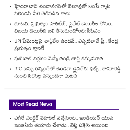
హైదరాబాద్⁪ చందానగర్⁫లో బెలూన్లలో నింపే గ్యాస్
సిలిండర్ పేలి తెగిపడిన కాలు
కూటమి ప్రభుత్వం హెరిటేజ్, ప్రైవేట్ డెయిరీల కోసం...
విజయ డెయిరీని బలి తీసుకుంటోంది: సీపీఎం
UPI పేమెంట్లపై ఛార్జీలేం ఉండవ్.. ఎప్పటిలానే ఫ్రీ.. కేంద్ర
ప్రభుత్వం క్లారిటీ
ఫుట్‎బాల్ దిగ్గజం మెస్సీ తండ్రి జార్జ్ కన్నుమూత
RTC బస్సు రన్నింగ్⁫లో ఉండగా డ్రైవర్‌కు ఫిట్స్.. కామారెడ్డి
నుంచి సిరిసిల్ల వస్తుండగా ఘటన
Most Read News
ఎగిరే ఎలక్ట్రిక్ వెహికల్ వచ్చేసింది.. ఇండియన్ యువ
ఇంజనీరు తయారు చేశాడు.. టెస్ట్ సక్సెస్ అయింది