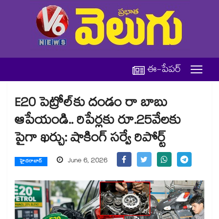
ఈ-పేపర్
E20 పెట్రోల్‌కు దండం రా బాబు
ఆపేయండి.. రిపేర్లకు రూ.25వేలకు
పైగా ఖర్చు: షాకింగ్ సర్వే రిపోర్ట్
June 6, 2026
హైదరాబాద్