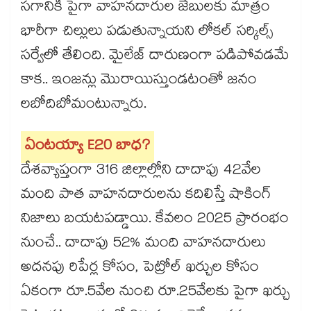
సగానికి పైగా వాహనదారుల జేబులకు మాత్రం
భారీగా చిల్లులు పడుతున్నాయని లోకల్ సర్కిల్స్
సర్వేలో తేలింది. మైలేజ్ దారుణంగా పడిపోవడమే
కాక.. ఇంజన్లు మొరాయిస్తుండటంతో జనం
లబోదిబోమంటున్నారు.
ఏంటయ్యా E20 బాధ?
దేశవ్యాప్తంగా 316 జిల్లాల్లోని దాదాపు 42వేల
మంది పాత వాహనదారులను కదిలిస్తే షాకింగ్
నిజాలు బయటపడ్డాయి. కేవలం 2025 ప్రారంభం
నుంచే.. దాదాపు 52% మంది వాహనదారులు
అదనపు రిపేర్ల కోసం, పెట్రోల్ ఖర్చుల కోసం
ఏకంగా రూ.5వేల నుంచి రూ.25వేలకు పైగా ఖర్చు