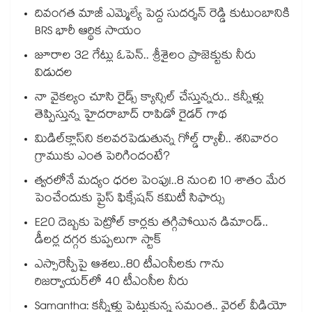
దివంగత మాజీ ఎమ్మెల్యే పెద్ద సుదర్శన్ రెడ్డి కుటుంబానికి
BRS భారీ ఆర్థిక సాయం
జూరాల 32 గేట్లు ఓపెన్.. శ్రీశైలం ప్రాజెక్టుకు నీరు
విడుదల
నా వైకల్యం చూసి రైడ్స్ క్యాన్సిల్ చేస్తున్నరు.. కన్నీళ్లు
తెప్పిస్తున్న హైదరాబాద్ రాపిడో రైడర్ గాథ
మిడిల్‌క్లాస్‌ని కలవరపెడుతున్న గోల్డ్ ర్యాలీ.. శనివారం
గ్రాముకు ఎంత పెరిగిందంటే?
త్వరలోనే మద్యం ధ‌‌ర‌‌ల పెంపు!..8 నుంచి 10 శాతం మేర
పెంచేందుకు ప్రైస్ ఫిక్సేష‌‌న్ క‌‌మిటీ సిఫార్సు
E20 దెబ్బకు పెట్రోల్ కార్లకు తగ్గిపోయిన డిమాండ్..
డీలర్ల దగ్గర కుప్పలుగా స్టాక్
ఎస్సారెస్పీపై ఆశలు..80 టీఎంసీలకు గాను
రిజర్వాయర్‌‌‌‌‌‌‌‌‌‌‌‌‌‌‌‌లో 40 టీఎంసీల నీరు
Samantha: కన్నీళ్లు పెట్టుకున్న సమంత.. వైరల్ వీడియో