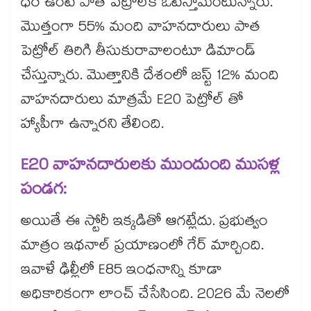
ధర ఉంటే పాత పెట్రోల్‌కే ఓటేస్తామంటున్నారు.
మొత్తంగా 55% మంది వాహనదారులు పాత
పెట్రోల్ తిరిగి తీసుకురావాలంటూ డిమాండ్
చేస్తున్నారు. మెుత్తానికి దేశంలో జస్ట్ 12% మంది
వాహనదారులు మాత్రమే E20 పెట్రోల్ తో
హ్యాపీగా ఉన్నారని తేలింది.
E20 వాహనదారులకు ముందుంది ముసళ్ల
పండగ:
అయితే ఈ స్టోరీ ఇక్కడితో ఆగట్లేదు. ప్రభుత్వం
మాత్రం ఇథనాల్ ప్రయాణంలో గేర్ మార్చింది.
ఇవాళే ఢిల్లీలో E85 ఇంధనాన్ని కూడా
అధికారికంగా లాంచ్ చేసేసింది. 2026 మే నెలలో