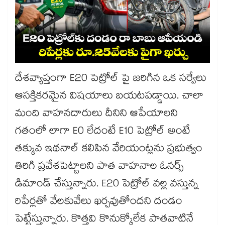
దేశవ్యాప్తంగా E20 పెట్రోల్ పై జరిగిన ఒక సర్వేలు
ఆసక్తికరమైన విషయాలు బయటపడ్డాయి. చాలా
మంది వాహనదారులు దీనిని ఆపేయాలని
గతంలో లాగా E0 లేదంటే E10 పెట్రోల్ అంటే
తక్కువ ఇథనాల్ కలిపిన వేరియంట్లను ప్రభుత్వం
తిరిగి ప్రవేశపెట్టాలని పాత వాహనాల ఓనర్స్
డిమాండ్ చేస్తున్నారు. E20 పెట్రోల్ వల్ల వస్తున్న
రిపేర్లతో వేలకువేలు ఖర్చవుతోందని దండం
పెట్టేస్తున్నారు. కొత్తవి కొనుక్కోలేక పాతవాటినే