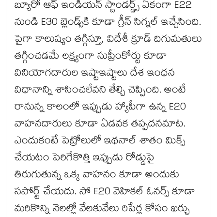
బ్యూరో ఆఫ్ ఇండియన్ స్టాండర్డ్స్ ఏకంగా E22
నుండి E30 బ్లెండ్స్‌కి కూడా గ్రీన్ సిగ్నల్ ఇచ్చేసింది.
పైగా కాలుష్యం తగ్గిస్తూ, విదేశీ క్రూడ్ దిగుమతులు
తగ్గించడమే లక్ష్యంగా సుప్రీంకోర్టు కూడా
వినియోగదారుల ఇష్టాఇష్టాలు దేశ ఇంధన
విధానాన్ని శాసించలేవని తేల్చి చెప్పింది. అంటే
రానున్న కాలంలో ఇప్పుడు హ్యాపీగా ఉన్న E20
వాహనదారులు కూడా ఏడవక తప్పదనమాట.
ఎందుకంటే పెట్రోలులో ఇథనాల్ శాతం మిక్స్
చేయటం పెరిగేకొత్తి ఇప్పుడు రోడ్డుపై
తిరుగుతున్న ఒక్క వాహనం కూడా అందుకు
సపోర్ట్ చేయదు. సో E20 వెహికల్ ఓనర్స్ కూడా
మరికొన్ని నెలల్లో వేలకువేలు రిపేర్ల కోసం ఖర్చు