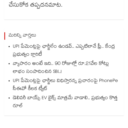
చేసుకోక తప్పదనమాట.
మరిన్ని వార్తలు
UPI పేమెంట్లపై ఛార్జీలేం ఉండవ్.. ఎప్పటిలానే ఫ్రీ.. కేంద్ర
ప్రభుత్వం క్లారిటీ
వ్యాపారం అంటే ఇది.. 90 రోజుల్లో రూ.21వేల కోట్లు
లాభం సంపాదించిన SBI..!
UPI పేమెంట్లపై ఛార్జీలు విధిస్తారన్న ప్రచారంపై PhonePe
సీఈవో కీలక ట్వీట్
డెలివరీ బాయ్స్ EV బైక్స్ మాత్రమే వాడాలి.. ప్రభుత్వం కొత్త
రూల్