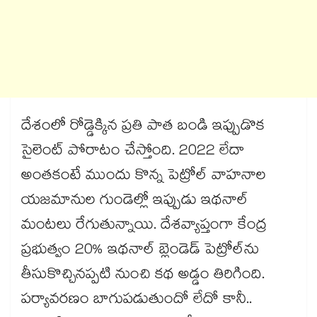
దేశంలో రోడ్డెక్కిన ప్రతి పాత బండి ఇప్పుడొక
సైలెంట్ పోరాటం చేస్తోంది. 2022 లేదా
అంతకంటే ముందు కొన్న పెట్రోల్ వాహనాల
యజమానుల గుండెల్లో ఇప్పుడు ఇథనాల్
మంటలు రేగుతున్నాయి. దేశవ్యాప్తంగా కేంద్ర
ప్రభుత్వం 20% ఇథనాల్ బ్లెండెడ్ పెట్రోల్‌ను
తీసుకొచ్చినప్పటి నుంచి కథ అడ్డం తిరిగింది.
పర్యావరణం బాగుపడుతుందో లేదో కానీ..