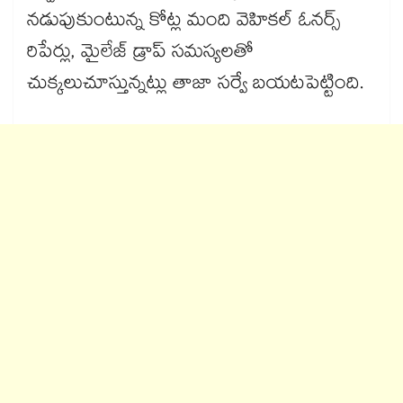
నడుపుకుంటున్న కోట్ల మంది వెహికల్ ఓనర్స్
రిపేర్లు, మైలేజ్ డ్రాప్ సమస్యలతో
చుక్కలుచూస్తున్నట్లు తాజా సర్వే బయటపెట్టింది.