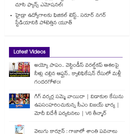
చూసి ఫ్యాన్స్ ఎమోషనల్!
హైడ్రా ఉద్యోగాలకు ఫిజికల్ టెస్ట్.. సరూర్ నగర్
స్టేడియానికి పోటెత్తిన యూత్
Latest Videos
అయ్యో పాపం.. వెస్టిండీస్ వరల్డ్‌కప్ ఆశలపై
నీళ్లు చల్లిన ఆఫ్ఘన్.. క్వాలిఫికేషన్ రేసులో మళ్లీ
గందరగోళం!
గిగ్ వర్కర్ల సమ్మె వాయిదా | విడాకుల కేసును
ఉపసంహరించుకున్న సీఎం విజయ్ భార్య |
మోదీ విదేశీ పర్యటనలు | V6 తీన్మార్
వెలుగు కార్టూన్ : గాజాలో శాంతి పవనాలు