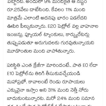
పెట్టారట. అందులో 9% మందికైతే ఆ నష్టం
రూ.25వేలు దాటేసింది. కేవలం 11% మంది
మాత్రమే ఎలాంటి అదనపు భారం పడలేదని
ఊపిరి పీల్చుకున్నారు. E20 పెట్రోల్ వల్ల వాహనాల
ఇంజన్లు, ఫ్యూయల్ ట్యాంకులు, కార్బ్యురేటర్లు
తుప్పుపడుతూ అరుగుదలకు గురవుతున్నాయని
మూడొంతుల మంది వాపోతున్నారు.
పరిస్థితి ఎంత క్రేజీగా మారిందంటే.. పాత E0 లేదా
E10 పెట్రోల్‌ను తిరిగి తీసుకువచ్చేయండి
మహాప్రభో. కావాలంటే రెండు రూపాయలు
ఎక్కువైనా ఇస్తాం అని 31% మంది నెత్తీ నోరు
బాదుకుంటున్నారట. మరో 24% మంది సమాన