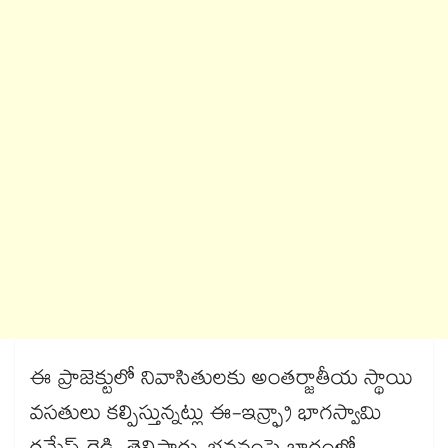
ఈ ప్రాజెక్టులో నివాసితులకు అంతర్జాతీయ స్థాయి
వసతులు కల్పిస్తున్నట్లు ఈ-ఇన్ఫ్రా భాగస్వామి