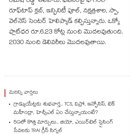
రమేష్ రెడ్డి తెలిపారు. భవనంపై భాగంలో
రూఫ్‌‌‌‌‌‌‌‌‌‌‌‌‌‌‌‌‌‌‌‌‌‌‌‌‌‌‌‌‌‌‌‌టాప్ క్లబ్, ఇన్ఫినిటీ పూల్, నక్షత్రశాల, స్పా,
వెల్‌‌‌‌‌‌‌‌‌‌‌‌‌‌‌‌‌‌‌‌‌‌‌‌‌‌‌‌‌‌‌‌నెస్ సెంటర్​ హెలిప్యాడ్ కల్పిస్తున్నారు. ఒక్కో
ఫ్లాట్​ధర రూ.6.23 కోట్ల నుంచి మొదలవుతుంది.
2030 నుంచి డెలివరీలు మొదలవుతాయి.
మరిన్ని వార్తలు
గ్రాడ్యుయేట్లకు శుభవార్త.. TCS, విప్రో, ఇన్ఫోసిస్, టెక్
మహీంద్రా, హెచ్సీఎల్ ఏం చేస్తున్నాయంటే?
5Gలో కొత్త మార్పులు.. జియో, ఎయిర్‌టెల్ స్లైసింగ్
సేవలకు TRAI గ్రీన్ సిగ్నల్