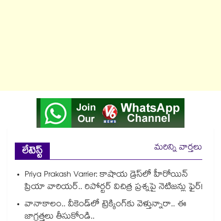
మరిన్ని వార్తలు
లేటెస్ట్
Priya Prakash Varrier: కాషాయ డ్రెస్⁭లో హీరోయిన్
ప్రియా వారియర్.. రిపోర్టర్ విచిత్ర ప్రశ్నపై నెటిజన్లు ఫైర్!
వానాకాలం.. వీకెండ్‏లో ట్రెక్కింగ్‎కు వెళ్తున్నారా.. ఈ
జాగ్రత్తలు తీసుకోండి..