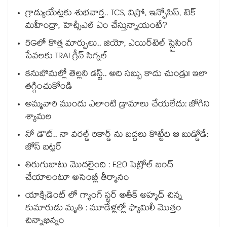
గ్రాడ్యుయేట్లకు శుభవార్త.. TCS, విప్రో, ఇన్ఫోసిస్, టెక్
మహీంద్రా, హెచ్సీఎల్ ఏం చేస్తున్నాయంటే?
5Gలో కొత్త మార్పులు.. జియో, ఎయిర్‌టెల్ స్లైసింగ్
సేవలకు TRAI గ్రీన్ సిగ్నల్
కనుబొమల్లో తెల్లని డస్ట్.. అది సబ్బు కాదు చుండ్రు! ఇలా
తగ్గించుకోండి
అమ్మవారి ముందు ఎలాంటి డ్రామాలు చేయలేదు: జోగిని
శ్యామల
నో డౌట్.. నా వరల్డ్ రికార్డ్ ను బద్దలు కొట్టేది ఆ బుడ్డోడే:
జోస్ బట్లర్
తిరుగుబాటు మొదలైంది : E20 పెట్రోల్ బంద్
చేయాలంటూ అసెంబ్లీ తీర్మానం
యాక్సిడెంట్ లో గ్యాంగ్ స్టర్ అతీక్ అహ్మద్ చిన్న
కుమారుడు మృతి : మూడేళ్లల్లో ఫ్యామిలీ మొత్తం
చిన్నాభిన్నం