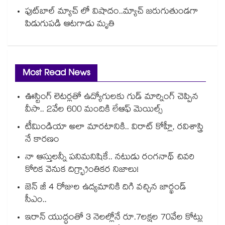
ఫుట్‌బాల్ మ్యాచ్ లో విషాదం..మ్యాచ్ జరుగుతుండగా
పిడుగుపడి ఆటగాడు మృతి
Most Read News
ఊస్టింగ్ లెటర్లతో ఉద్యోగులకు గుడ్ మార్నింగ్ చెప్పిన
వీసా.. 2వేల 600 మందికి లేఆఫ్ మెయిల్స్
టీమిండియా అలా మారటానికి.. విరాట్ కోహ్లీ, రవిశాస్త్రి
నే కారణం
నా ఆస్తులన్నీ పనిమనిషికే.. నటుడు రంగనాథ్ చివరి
కోరిక వెనుక దిగ్భ్రాంతికర నిజాలు!
జెన్ జీ 4 రోజుల ఉద్యమానికి దిగి వచ్చిన జార్ఖండ్
సీఎం..
ఇరాన్ యుద్ధంతో 3 నెలల్లోనే రూ.7లక్షల 70వేల కోట్లు