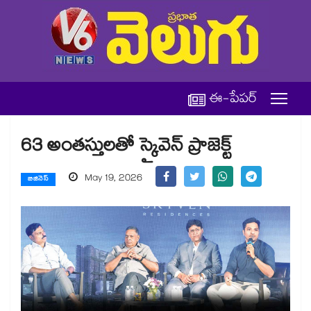
ఈ-పేపర్
63 అంతస్తులతో స్కైవెన్ ప్రాజెక్ట్
May 19, 2026
బిజినెస్