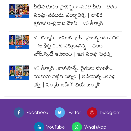
నీటిపారుదల ప్రాజెక్టులు-వరద నీరు | ధరల
పెంపు-చమురు, ఎలక్ట్రానిక్స్ | బాలిక
క్షమాపణ-ప్రధాని మోదీ | V6 తీన్మార్
V6 తీన్మార్: వానలకు బ్రేక్.. ప్రాజెక్టులకు వరద
| 16 ఫీట్ల కంటే ఎత్తుండొద్దు | చందా
చోరీ..స్కిట్ అదిరింది | ఇగ సెలవు పెద్దన్న
V6 తీన్మార్ : వానలొచ్చే...రైతులు మురిసే... |
ముసురు పట్టిన పట్నం | ఇడియట్స్...అంధ
భక్త్ | సర్కార్ బడిలో చికెన్ బిర్యానీ
Facebook
Twitter
Instagram
YouTube
WhatsApp