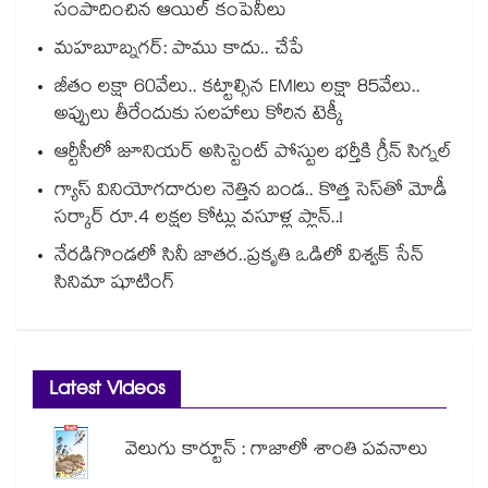
సంపాదించిన ఆయిల్ కంపెనీలు
మహబూబ్నగర్: పాము కాదు.. చేపే
జీతం లక్షా 60వేలు.. కట్టాల్సిన EMIలు లక్షా 85వేలు..
అప్పులు తీరేందుకు సలహాలు కోరిన టెక్కీ
ఆర్టీసీలో జూనియర్ అసిస్టెంట్‌‌ పోస్టుల భర్తీకి గ్రీన్‌‌ సిగ్నల్
గ్యాస్ వినియోగదారుల నెత్తిన బండ.. కొత్త సెస్‌తో మోడీ
సర్కార్ రూ.4 లక్షల కోట్లు వసూళ్ల ప్లాన్..!
నేరడిగొండలో సినీ జాతర..ప్రకృతి ఒడిలో విశ్వక్ సేన్
సినిమా షూటింగ్
Latest Videos
వెలుగు కార్టూన్ : గాజాలో శాంతి పవనాలు