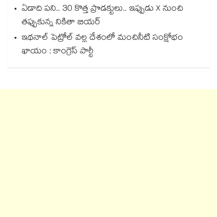
ఏడాది పని.. 30 కొత్త ప్రొడక్టులు.. ఇప్పుడు X నుంచి
తప్పుకున్న నికితా బియర్
ఇథనాల్ పెట్రోల్ వల్ల దేశంలో మంచినీటి సంక్షోభం
ఖాయం : కాంగ్రెస్ పార్టీ