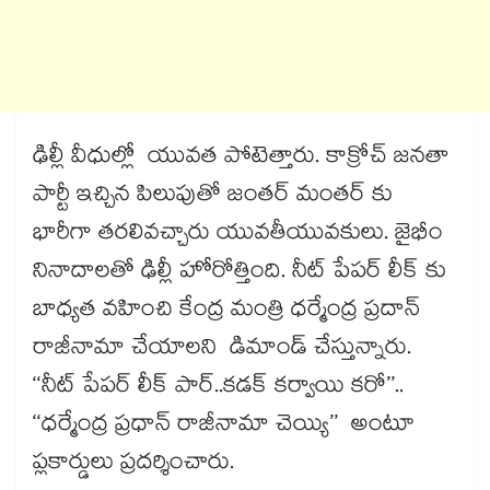
ఢిల్లీ వీధుల్లో యువత పోటెత్తారు. కాక్రోచ్ జనతా
పార్టీ ఇచ్చిన పిలుపుతో జంతర్ మంతర్ కు
భారీగా తరలివచ్చారు యువతీయువకులు. జైభీం
నినాదాలతో ఢిల్లీ హోరోత్తింది. నీట్ పేపర్ లీక్ కు
బాధ్యత వహించి కేంద్ర మంత్రి ధర్మేంద్ర ప్రదాన్
రాజీనామా చేయాలని డిమాండ్ చేస్తున్నారు.
‘‘నీట్ పేపర్ లీక్ పార్..కడక్ కర్వాయి కరో’’..
‘‘ధర్మేంద్ర ప్రధాన్ రాజీనామా చెయ్యి’’ అంటూ
ప్లకార్డులు ప్రదర్శించారు.