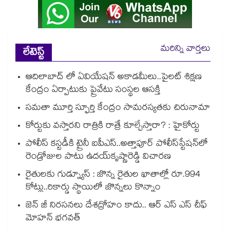
మరిన్ని వార్తలు
లేటెస్ట్
ఆదిలాబాద్ లో ఏవియేషన్ అకాడమీలు..పైలట్ శిక్షణ
కేంద్రం ఏర్పాటుకు ప్రైవేటు సంస్థల ఆసక్తి
సమతా మూర్తి స్ఫూర్తి కేంద్రం సామరస్యతకు చిరునామా
కోర్టుకు వస్తారని రాత్రికి రాత్రే కూల్చేస్తారా? : హైకోర్టు
పోలీస్ కస్టడీకి ట్రైనీ ఐపీఎస్..అత్తాపూర్ పోలీస్‌‌‌‌‌‌‌‌‌‌‌‌‌‌‌‌స్టేషన్‌‌‌‌‌‌‌‌‌‌‌‌‌‌‌‌లో
రెండ్రోజుల పాటు ఉదయ్‌‌‌‌‌‌‌‌‌‌‌‌‌‌‌‌కృష్ణారెడ్డి విచారణ
రైతులకు గుడ్న్యూస్ : జొన్న రైతుల ఖాతాల్లో రూ.994
కోట్లు..రికార్డు స్థాయిలో జొన్నలు కొన్నాం
జెన్ జీ నిరసనలు దేశద్రోహం కాదు.. ఆర్ ఎస్ ఎస్ చీఫ్
మోహన్ భగవత్