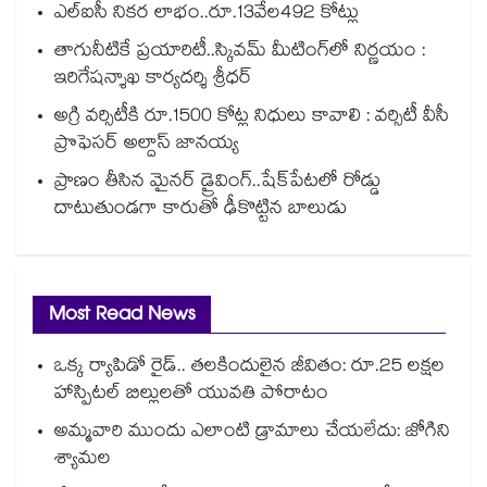
ఎల్ఐసీ నికర లాభం..రూ.13వేల492 కోట్లు
తాగునీటికే ప్రయారిటీ..స్కివమ్ మీటింగ్‌‌‌‌‌‌‌‌‌‌‌‌‌‌‌‌లో నిర్ణయం :
ఇరిగేషన్శాఖ కార్యదర్శి శ్రీధర్
అగ్రి వర్సిటీకి రూ.1500 కోట్ల నిధులు కావాలి : వర్సిటీ వీసీ
ప్రొఫెసర్ అల్దాస్ జానయ్య
ప్రాణం తీసిన మైనర్‌‌ డ్రైవింగ్‌..షేక్‌పేటలో రోడ్డు
దాటుతుండగా కారుతో ఢీకొట్టిన బాలుడు
Most Read News
ఒక్క ర్యాపిడో రైడ్.. తలకిందులైన జీవితం: రూ.25 లక్షల
హాస్పిటల్ బిల్లులతో యువతి పోరాటం
అమ్మవారి ముందు ఎలాంటి డ్రామాలు చేయలేదు: జోగిని
శ్యామల