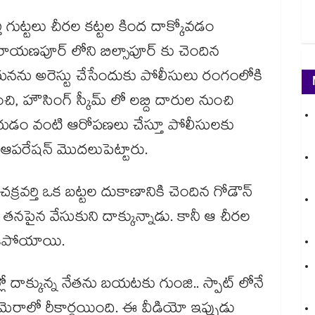
తీ గుట్టలు చీరల కట్టల కింద దాక్కోవడం
యణపూర్ లోని బిల్సాపూర్ కు చెందిన
ఆయనను అరెస్టు చేసేందుకు పోలీసులు రంగంలోకి
చి, హౌసింగ్ స్కీమ్ లో లబ్ది దారుల నుంచి
కేయడం వంటి ఆరోపణలు చేస్తూ పోలీసులకు
చ్ ఆపరేషన్ మొదలుపెట్టారు.
చక్రవర్తి ఒక బట్టల దుకాణానికి చెందిన గోడౌన్
 తనపైన వేసుకుని దాక్కున్నాడు. కానీ ఆ చీరల
లేకపోయాయి.
ో దాక్కున్న నేతను బయటకు గుంజి.. స్పాట్ లోనే
కెమెరాలో రీకార్డయింది. ఈ వీడియో ఇప్పుడు