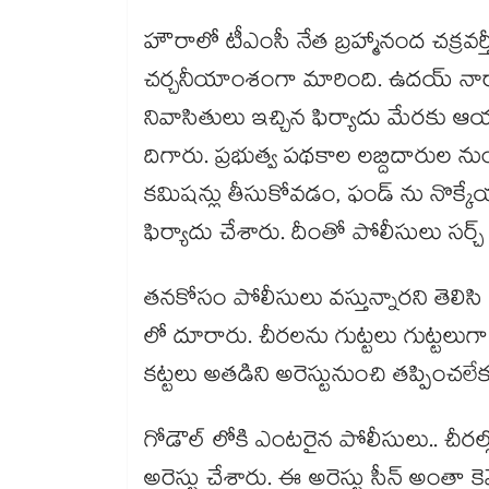
హౌరాలో టీఎంసీ నేత బ్రహ్మానంద చక్రవర్
చర్చనీయాంశంగా మారింది. ఉదయ్ నారా
నివాసితులు ఇచ్చిన ఫిర్యాదు మేరకు 
దిగారు. ప్రభుత్వ పథకాల లబ్దిదారుల నుం
కమిషన్లు తీసుకోవడం, ఫండ్ ను నొక్
ఫిర్యాదు చేశారు. దీంతో పోలీసులు సర్
తనకోసం పోలీసులు వస్తున్నారని తెలిసి 
లో దూరారు. చీరలను గుట్టలు గుట్టలుగా
కట్టలు అతడిని అరెస్టునుంచి తప్పించ
గోడౌల్ లోకి ఎంటరైన పోలీసులు.. చీరల్ల
అరెస్టు చేశారు. ఈ అరెస్టు సీన్ అంతా 