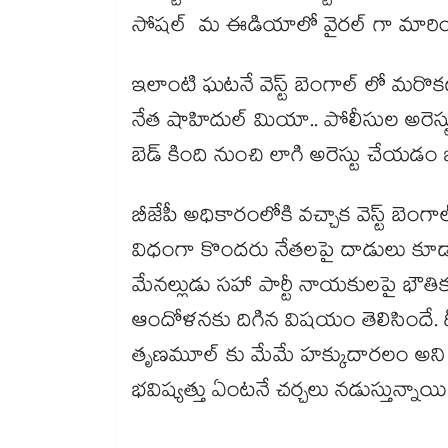
సోషల్ మ ఈడియాలో వైరల్ గా మారిం
ఇలాంటి ఘటనే వెస్ట్ బెంగాల్ లో మరొకట
నేత షాహిదుల్ మియా.. పోలీసుల అరెస్ట
బెడ్ కింది నుంచి లాగి అరెస్టు చేయడం 
బీజేపీ అధికారంలోకి వచ్చాక వెస్ట్ బెంగ
విధంగా కొందరు నేతలపై దాడులు కూడ
మేనల్లుడు సహా పార్టీ నాయకులపై భౌతిక
ఆందోళనకు దిగిన విషయం తెలిసిందే. దీన
తృణమూల్ కు మేమే హక్కుదారలం అని చ
భవిష్యత్తు ఏంటనే చర్చలు నడుస్తున్నాయ