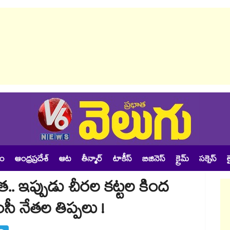
శం
ఆంధ్రప్రదేశ్
ఆట
తీన్మార్
టాకీస్
బిజినెస్
క్రైమ్
సక్సెస్
ల
. ఇప్పుడు చీరల కట్టల కింద
సీ నేతల తిప్పలు !