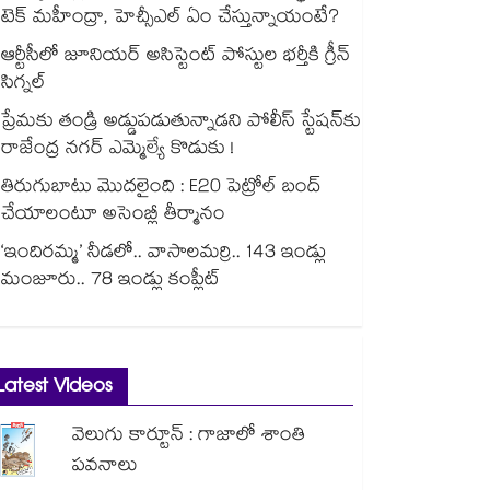
టెక్ మహీంద్రా, హెచ్సీఎల్ ఏం చేస్తున్నాయంటే?
ఆర్టీసీలో జూనియర్ అసిస్టెంట్‌‌ పోస్టుల భర్తీకి గ్రీన్‌‌
సిగ్నల్
ప్రేమకు తండ్రి అడ్డుపడుతున్నాడని పోలీస్ స్టేషన్⁪కు
రాజేంద్ర నగర్ ఎమ్మెల్యే కొడుకు !
తిరుగుబాటు మొదలైంది : E20 పెట్రోల్ బంద్
చేయాలంటూ అసెంబ్లీ తీర్మానం
‘ఇందిరమ్మ’ నీడలో.. వాసాలమర్రి.. 143 ఇండ్లు
మంజూరు.. 78 ఇండ్లు కంప్లీట్
Latest Videos
వెలుగు కార్టూన్ : గాజాలో శాంతి
పవనాలు