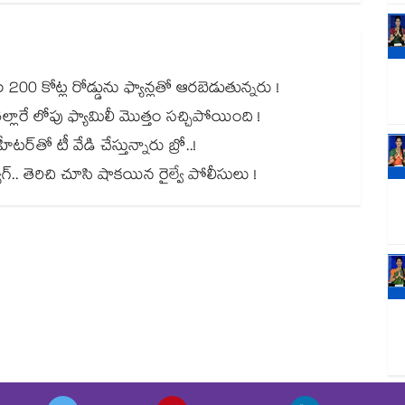
00 కోట్ల రోడ్డును ఫ్యాన్లతో ఆరబెడుతున్నరు !
ల్లారే లోపు ఫ్యామిలీ మొత్తం సచ్చిపోయింది !
ర్⁭⁭తో టీ వేడి చేస్తున్నారు బ్రో..!
యాగ్.. తెరిచి చూసి షాకయిన రైల్వే పోలీసులు !