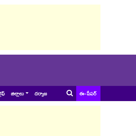
ైఫ్
జిల్లాలు
దర్వాజ
ఈ-పేపర్