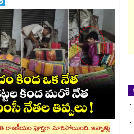
్వాత రాజకీయం పూర్తిగా మారిపోయింది. ఇన్నాళ్లు