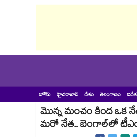
హోమ్
హైదరాబాద్
దేశం
తెలంగాణం
విదే
మొన్న మంచం కింద ఒక నేత.
మరో నేత.. బెంగాల్⁭లో టీఎం