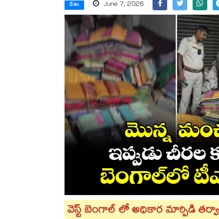
June 7, 2026
దేశం
వెస్ట్ బెంగాల్ లో అధికార మార్పిడి తర