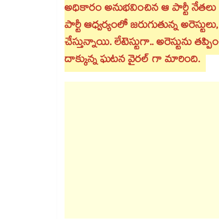
అధికారం అనుభవించిన ఆ పార్టీ నేతలు ఇప్
పార్టీ ఆధ్వర్యంలో జరుగుతున్న అరెస్టుల
చేస్తున్నాయి. లేటెస్టుగా.. అరెస్టును తప
దాక్కున్న ఘటన వైరల్ గా మారింది.