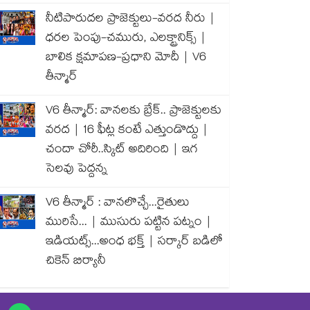
నీటిపారుదల ప్రాజెక్టులు-వరద నీరు |
ధరల పెంపు-చమురు, ఎలక్ట్రానిక్స్ |
బాలిక క్షమాపణ-ప్రధాని మోదీ | V6
తీన్మార్
V6 తీన్మార్: వానలకు బ్రేక్.. ప్రాజెక్టులకు
వరద | 16 ఫీట్ల కంటే ఎత్తుండొద్దు |
చందా చోరీ..స్కిట్ అదిరింది | ఇగ
సెలవు పెద్దన్న
V6 తీన్మార్ : వానలొచ్చే...రైతులు
మురిసే... | ముసురు పట్టిన పట్నం |
ఇడియట్స్...అంధ భక్త్ | సర్కార్ బడిలో
చికెన్ బిర్యానీ