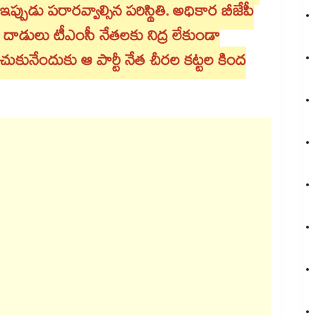
పుడు పరారవ్వాల్సిన పరిస్థితి. అధికార బీజేపీ
ు, దాడులు టీఎంసీ నేతలకు నిద్ర లేకుండా
్పించుకునేందుకు ఆ పార్టీ నేత చీరల కట్టల కింద