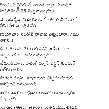
కొంపదీసి ట్రైన్⁬లో టీ తాగుతున్నారా..? వాటర్
హీటర్⁭⁭తో టీ వేడి చేస్తున్నారు బ్రో..!
మెయిన్ స్ట్రీమ్ మీడియా కంటే సోషల్ మీడియాదే
లీడ్ రోల్: మంత్రి వివేక్
మియాపూర్ సంతోష్ దాబాకు వెళ్తుంటారా..? ఇది
తెలిస్తే...!
మీకు తెలుసా..? కూకట్ పల్లికి ఆ పేరు ఎలా
వచ్చింది ? ఇదీ అసలు ముచ్చట !
టీమిండియాకు షాకింగ్ న్యూస్: కెప్టెన్ శుభమన్
గిల్‎కు గాయం
షాకింగ్ న్యూస్.. ఆండ్రాయిడ్ ఫోన్లలో గూగుల్
అసిస్టెంట్ కనుమరుగు !
జగన్ దెబ్బకు చంద్రబాబు అవిగన్ అంటున్నారు:
పేర్ని నాని
Amazon Great Freedom Sale 2026.. తక్కువ