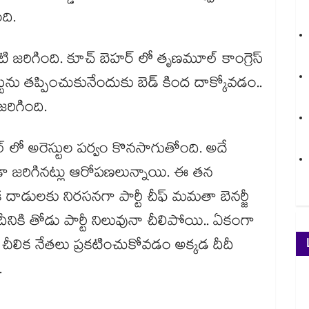
ది.
ి జరిగింది. కూచ్ బెహర్ లో తృణమూల్ కాంగ్రెస్
ును తప్పించుకునేందుకు బెడ్ కింద దాక్కోవడం..
జరిగింది.
ాల్ లో అరెస్టుల పర్వం కొనసాగుతోంది. అదే
ా జరిగినట్లు ఆరోపణలున్నాయి. ఈ తన
 దాడులకు నిరసనగా పార్టీ చీఫ్ మమతా బెనర్జీ
ికి తోడు పార్టీ నిలువునా చీలిపోయి.. ఏకంగా
ీలిక నేతలు ప్రకటించుకోవడం అక్కడ దీదీ
ి.