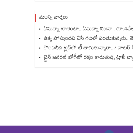
మరిన్ని వార్తలు
ఏమన్నా టాలెంటా.. ఏమన్నా విజనా.. రూ.4వేల 2
ఉక్క పోస్తుందని ఏసీ గదిలో పండుకున్నరు.. తె
కొంపదీసి ట్రైన్⁬లో టీ తాగుతున్నారా..? వాటర్ హీట
ట్రైన్ జనరల్ బోగీలో రక్తం కారుతున్న ట్రాలీ బ్