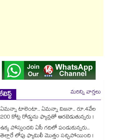
మరిన్ని వార్తలు
లేటెస్ట్
ఏమన్నా టాలెంటా.. ఏమన్నా విజనా.. రూ.4వేల
200 కోట్ల రోడ్డును ఫ్యాన్లతో ఆరబెడుతున్నరు !
ఉక్క పోస్తుందని ఏసీ గదిలో పండుకున్నరు..
తెల్లారే లోపు ఫ్యామిలీ మొత్తం సచ్చిపోయింది !