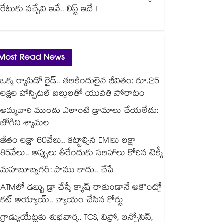
రేటుకు వచ్చేవి ఇవే.. లిస్ట్ ఇదే !
Most Read News
ఒక్క ర్యాపిడో రైడ్.. తలకిందులైన జీవితం: రూ.25
లక్షల హాస్పిటల్ బిల్లులతో యువతి పోరాటం
అమ్మవారి ముందు ఎలాంటి డ్రామాలు చేయలేదు:
జోగిని శ్యామల
జీతం లక్షా 60వేలు.. కట్టాల్సిన EMIలు లక్షా
85వేలు.. అప్పులు తీరేందుకు సలహాలు కోరిన టెక్కీ
మహబూబ్నగర్: పాము కాదు.. చేపే
ATMలో డబ్బు డ్రా చేస్తే క్యాష్ రాకుండానే అకౌంట్లో
కట్ అయ్యాయ్.. న్యాయం చేసిన కోర్టు
గ్రాడ్యుయేట్లకు శుభవార్త.. TCS, విప్రో, ఇన్ఫోసిస్,