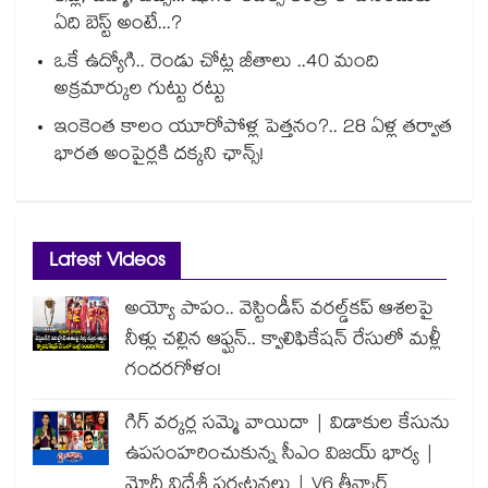
ఏది బెస్ట్ అంటే...?
ఒకే ఉద్యోగి.. రెండు చోట్ల జీతాలు ..40 మంది
అక్రమార్కుల గుట్టు రట్టు
ఇంకెంత కాలం యూరోపోళ్ల పెత్తనం?.. 28 ఏళ్ల తర్వాత
భారత అంపైర్లకి దక్కని ఛాన్స్!
Latest Videos
అయ్యో పాపం.. వెస్టిండీస్ వరల్డ్‌కప్ ఆశలపై
నీళ్లు చల్లిన ఆఫ్ఘన్.. క్వాలిఫికేషన్ రేసులో మళ్లీ
గందరగోళం!
గిగ్ వర్కర్ల సమ్మె వాయిదా | విడాకుల కేసును
ఉపసంహరించుకున్న సీఎం విజయ్ భార్య |
మోదీ విదేశీ పర్యటనలు | V6 తీన్మార్