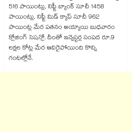
516 పాయింట్లు, నిఫ్టీ బ్యాంక్ సూచీ 1458
పాయింట్లు, నిఫ్టీ మిడ్ క్యాప్ సూచీ 962
పాయింట్ల మేర పతనం అయ్యాయి బుధవారం
క్లోజింగ్ సెషన్లో. దీంతో ఇన్వెస్టర్ల సంపద రూ.9
లక్షల కోట్ల మేర ఆవిరైపోయింది కొన్ని
గంటల్లోనే.