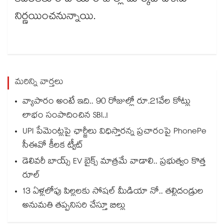
కదలికలు రాబోయే రోజుల్లో మార్కెట్ దిశను
నిర్ణయించనున్నాయి.
మరిన్ని వార్తలు
వ్యాపారం అంటే ఇది.. 90 రోజుల్లో రూ.21వేల కోట్లు
లాభం సంపాదించిన SBI..!
UPI పేమెంట్లపై ఛార్జీలు విధిస్తారన్న ప్రచారంపై PhonePe
సీఈవో కీలక ట్వీట్
డెలివరీ బాయ్స్ EV బైక్స్ మాత్రమే వాడాలి.. ప్రభుత్వం కొత్త
రూల్
13 ఏళ్లలోపు పిల్లలకు సోషల్ మీడియా నో.. తల్లిదండ్రుల
అనుమతి తప్పనిసరి చేస్తూ బిల్లు