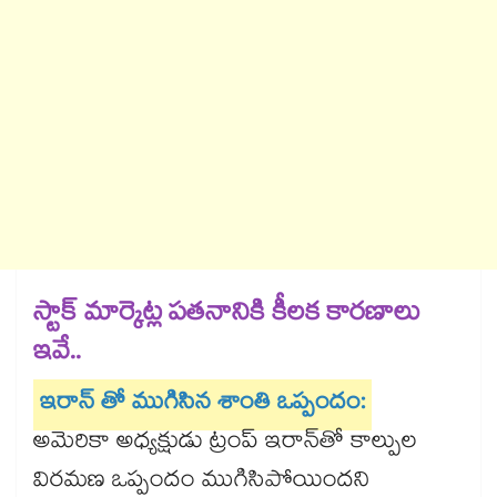
స్టాక్ మార్కెట్ల పతనానికి కీలక కారణాలు
ఇవే..
ఇరాన్ తో ముగిసిన శాంతి ఒప్పందం:
అమెరికా అధ్యక్షుడు ట్రంప్ ఇరాన్‌తో కాల్పుల
విరమణ ఒప్పందం ముగిసిపోయిందని