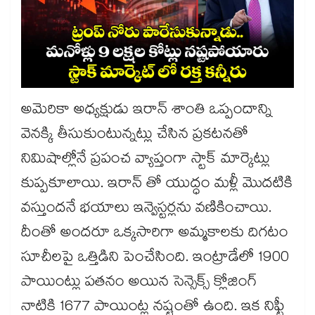
అమెరికా అధ్యక్షుడు ఇరాన్ శాంతి ఒప్పందాన్ని
వెనక్కి తీసుకుంటున్నట్లు చేసిన ప్రకటనతో
నిమిషాల్లోనే ప్రపంచ వ్యాప్తంగా స్టాక్ మార్కెట్లు
కుప్పకూలాయి. ఇరాన్ తో యుద్ధం మళ్లీ మెుదటికి
వస్తుందనే భయాలు ఇన్వెస్టర్లను వణికించాయి.
దీంతో అందరూ ఒక్కసారిగా అమ్మకాలకు దిగటం
సూచీలపై ఒత్తిడిని పెంచేసింది. ఇంట్రాడేలో 1900
పాయింట్లు పతనం అయిన సెన్సెక్స్ క్లోజింగ్
నాటికి 1677 పాయింట్ల నష్టంతో ఉంది. ఇక నిఫ్టీ