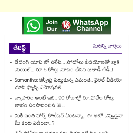
మరిన్ని వార్తలు
లేటెస్ట్
డేటింగ్ యాప్ లో వలేసి... ఫోటోలు వీడియోలతో బ్లాక్
మెయిల్... రూ.6 కోట్లు మోసం చేసిన ఖిలాడీ లేడీ..!
Samantha: కన్నీళ్లు పెట్టుకున్న సమంత.. వైరల్ వీడియో
చూసి ఫ్యాన్స్ ఎమోషనల్!
వ్యాపారం అంటే ఇది.. 90 రోజుల్లో రూ.21వేల కోట్లు
లాభం సంపాదించిన SBI..!
మరీ ఇంత హార్ష్ కొటేషన్ ఏంటన్నా.. ఈ ఆటో ఎప్పుడైనా
మీ కంట పడిందా..?