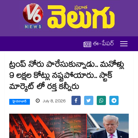
ఈ-పేపర్
ట్రంప్ నోరు పారేసుకున్నాడు.. మనోళ్లు
9 లక్షల కోట్లు నష్టపోయారు.. స్టాక్
మార్కెట్ లో రక్త కన్నీరు
July 8, 2026
హైదరాబాద్