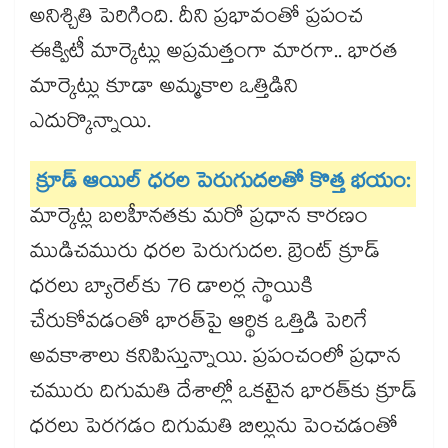
అనిశ్చితి పెరిగింది. దీని ప్రభావంతో ప్రపంచ
ఈక్విటీ మార్కెట్లు అప్రమత్తంగా మారగా.. భారత
మార్కెట్లు కూడా అమ్మకాల ఒత్తిడిని
ఎదుర్కొన్నాయి.
క్రూడ్ ఆయిల్ ధరల పెరుగుదలతో కొత్త భయం:
మార్కెట్ల బలహీనతకు మరో ప్రధాన కారణం
ముడిచమురు ధరల పెరుగుదల. బ్రెంట్ క్రూడ్
ధరలు బ్యారెల్‌కు 76 డాలర్ల స్థాయికి
చేరుకోవడంతో భారత్‌పై ఆర్థిక ఒత్తిడి పెరిగే
అవకాశాలు కనిపిస్తున్నాయి. ప్రపంచంలో ప్రధాన
చమురు దిగుమతి దేశాల్లో ఒకటైన భారత్‌కు క్రూడ్
ధరలు పెరగడం దిగుమతి బిల్లును పెంచడంతో