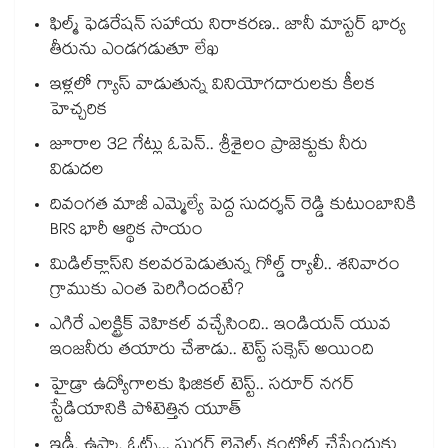
ఫిల్మ్ ఫెడరేషన్ సహాయ నిరాకరణ.. జానీ మాస్టర్ భార్య
తీరును ఎండగడుతూ లేఖ
ఇళ్లలో గ్యాస్ వాడుతున్న వినియోగదారులకు కీలక
హెచ్చరిక
జూరాల 32 గేట్లు ఓపెన్.. శ్రీశైలం ప్రాజెక్టుకు నీరు
విడుదల
దివంగత మాజీ ఎమ్మెల్యే పెద్ద సుదర్శన్ రెడ్డి కుటుంబానికి
BRS భారీ ఆర్థిక సాయం
మిడిల్‌క్లాస్‌ని కలవరపెడుతున్న గోల్డ్ ర్యాలీ.. శనివారం
గ్రాముకు ఎంత పెరిగిందంటే?
ఎగిరే ఎలక్ట్రిక్ వెహికల్ వచ్చేసింది.. ఇండియన్ యువ
ఇంజనీరు తయారు చేశాడు.. టెస్ట్ సక్సెస్ అయింది
హైడ్రా ఉద్యోగాలకు ఫిజికల్ టెస్ట్.. సరూర్ నగర్
స్టేడియానికి పోటెత్తిన యూత్
ఇడ్లీ, ఉప్మా, ఓట్స్... షుగర్ లెవెల్స్ కంట్రోల్ చేసేందుకు