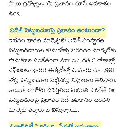
పాటు ద్రవ్యోల్బణంపై ప్రభావం చూపే అవకాశం
ఉంది.
విదేశీ పెట్టుబడులపై ప్రభావం ఉంటుందా?
ఇటీవల భారత మార్కెట్లలో విదేశీ సంస్థాగత
పెట్టుబడిదారుల కొనుగోళ్లు పెరగడం మార్కెట్‌కు
సానుకూల సంకేతంగా మారింది. గత 3 రోజుల్లో
ఎఫ్‌ఐఐలు భారత ఈక్విటీల్లో సుమారు రూ.1,991
కోట్ల పెట్టుబడులు పెట్టినట్లు నిపుణులు తెలిపారు.
అయితే భౌగోళిక ఉద్రిక్తతలు మరింత పెరిగితే ఈ
పెట్టుబడులపై ప్రభావం పడే అవకాశం ఉందని
మార్కెట్ వర్గాలు భావిస్తున్నాయి.