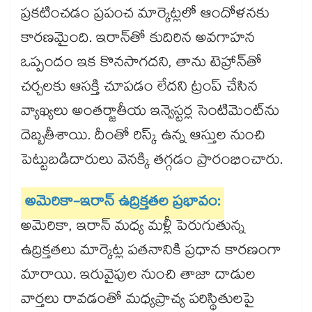
ప్రకటించడం ప్రపంచ మార్కెట్లలో ఆందోళనకు
కారణమైంది. ఇరాన్‌తో కుదిరిన అవగాహన
ఒప్పందం ఇక కొనసాగదని, తాను టెహ్రాన్‌తో
చర్చలకు ఆసక్తి చూపడం లేదని ట్రంప్ చేసిన
వ్యాఖ్యలు అంతర్జాతీయ ఇన్వెస్టర్ల సెంటిమెంట్‌ను
దెబ్బతీశాయి. దీంతో రిస్క్ ఉన్న ఆస్తుల నుంచి
పెట్టుబడిదారులు వెనక్కి తగ్గడం ప్రారంభించారు.
అమెరికా-ఇరాన్ ఉద్రిక్తతల ప్రభావం:
అమెరికా, ఇరాన్ మధ్య మళ్లీ పెరుగుతున్న
ఉద్రిక్తతలు మార్కెట్ల పతనానికి ప్రధాన కారణంగా
మారాయి. ఇరువైపుల నుంచి తాజా దాడుల
వార్తలు రావడంతో మధ్యప్రాచ్య పరిస్థితులపై