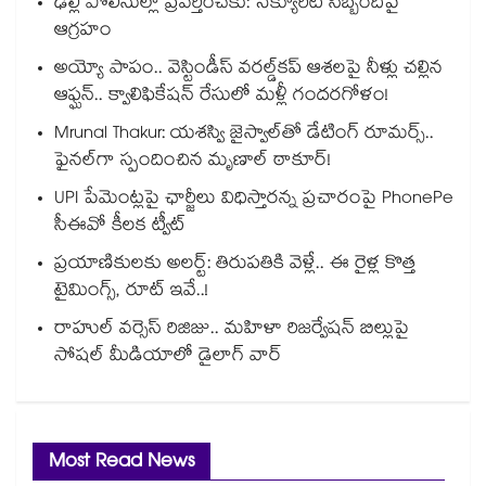
ఢిల్లీ పోలీసుల్లా ప్రవర్తించకు: సెక్యూరిటీ సిబ్బందిపై
ఆగ్రహం
అయ్యో పాపం.. వెస్టిండీస్ వరల్డ్‌కప్ ఆశలపై నీళ్లు చల్లిన
ఆఫ్ఘన్.. క్వాలిఫికేషన్ రేసులో మళ్లీ గందరగోళం!
Mrunal Thakur: యశస్వి జైస్వాల్‌తో డేటింగ్ రూమర్స్‌..
ఫైనల్‌గా స్పందించిన మృణాల్ ఠాకూర్!
UPI పేమెంట్లపై ఛార్జీలు విధిస్తారన్న ప్రచారంపై PhonePe
సీఈవో కీలక ట్వీట్
ప్రయాణికులకు అలర్ట్: తిరుపతికి వెళ్లే.. ఈ రైళ్ల కొత్త
టైమింగ్స్, రూట్ ఇవే..!
రాహుల్ వర్సెస్ రిజిజు.. మహిళా రిజర్వేషన్ బిల్లుపై
సోషల్ మీడియాలో డైలాగ్ వార్
Most Read News