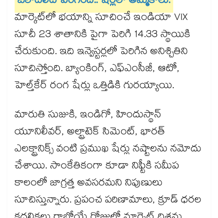
ఓలాటిలిటీ పెరిగింది.. షేర్లలో అమ్మకాలు:
మార్కెట్‌లో భయాన్ని సూచించే ఇండియా VIX
సూచీ 23 శాతానికి పైగా పెరిగి 14.33 స్థాయికి
చేరుకుంది. ఇది ఇన్వెస్టర్లలో పెరిగిన అనిశ్చితిని
సూచిస్తోంది. బ్యాంకింగ్, ఎఫ్‌ఎంసీజీ, ఆటో,
హెల్త్‌కేర్ రంగ షేర్లు ఒత్తిడికి గురయ్యాయి.
మారుతి సుజుకి, ఇండిగో, హిందుస్థాన్
యూనిలీవర్, అల్ట్రాటెక్ సిమెంట్, భారత్
ఎలక్ట్రానిక్స్ వంటి ప్రముఖ షేర్లు నష్టాలను నమోదు
చేశాయి. సాంకేతికంగా కూడా నిఫ్టీకి సమీప
కాలంలో జాగ్రత్త అవసరమని నిపుణులు
సూచిస్తున్నారు. ప్రపంచ పరిణామాలు, క్రూడ్ ధరల