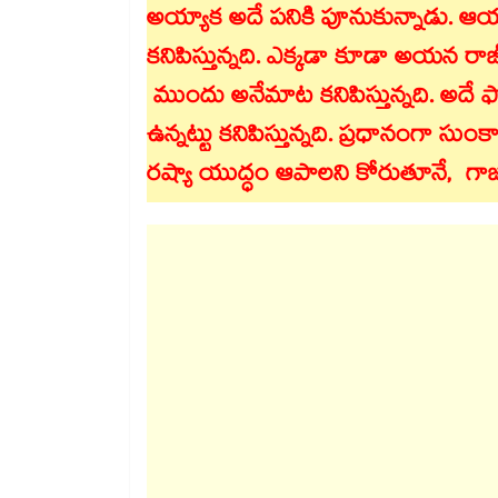
అయ్యాక అదే పనికి పూనుకున్నాడు. ఆయన మ
కనిపిస్తున్నది. ఎక్కడా కూడా అయన రా
ముందు అనేమాట కనిపిస్తున్నది. అదే ఫోక
ఉన్నట్టు కనిపిస్తున్నది. ప్రధానంగా సుంక
రష్యా యుద్ధం ఆపాలని కోరుతూనే, గాజాపై