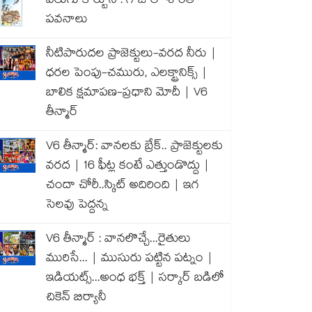
వెలుగు కార్టూన్ : గాజాలో శాంతి
పవనాలు
నీటిపారుదల ప్రాజెక్టులు-వరద నీరు |
ధరల పెంపు-చమురు, ఎలక్ట్రానిక్స్ |
బాలిక క్షమాపణ-ప్రధాని మోదీ | V6
తీన్మార్
V6 తీన్మార్: వానలకు బ్రేక్.. ప్రాజెక్టులకు
వరద | 16 ఫీట్ల కంటే ఎత్తుండొద్దు |
చందా చోరీ..స్కిట్ అదిరింది | ఇగ
సెలవు పెద్దన్న
V6 తీన్మార్ : వానలొచ్చే...రైతులు
మురిసే... | ముసురు పట్టిన పట్నం |
ఇడియట్స్...అంధ భక్త్ | సర్కార్ బడిలో
చికెన్ బిర్యానీ