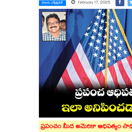
February 17, 2025
వెలుగు ఎక్స్‌క్లుసివ్
ప్రపంచం మీద అమెరికా ఆధిపత్యం సాధిం