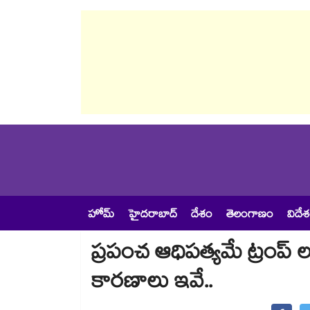
హోమ్
హైదరాబాద్
దేశం
తెలంగాణం
విదే
ప్రపంచ ఆధిపత్యమే ట్రంప్ ల
కారణాలు ఇవే..