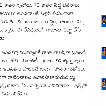
92 శాతం గృహాలు, 70 శాతం పెద్ద భవనాలు,
్రయులు ఉండడానికి షెల్టర్ లేదు. గాజా
ైగా పడుతుంది. అయితే, యుద్ధం, బాంబుల వల్ల
న్నారు. ఈ నేపథ్యంలో గాజాను కబ్జా చేసే
డు.
ండిస్తూ ముమ్మాటికీ గాజా పాలస్తీనా ప్రజలదే
ేశాలలోని మెజారిటీ ప్రజలు విమర్శిస్తున్నారు.
పైన ఆధిపత్యం సాధించే దిశగా కొనసాగుతోంది.
⁬గా రాణించాలని తహతహలాడుతున్నట్టు
రిక్స్ దేశాలు ఏం చేస్తాయో వేచిచూడాలి. బ్రిక్స్​లో
డడం విశేషం.