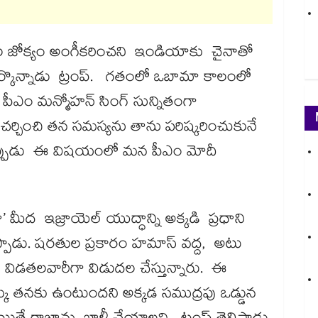
ల జోక్యం అంగీకరించని ఇండియాకు చైనాతో
పేర్కొన్నాడు ట్రంప్. గతంలో ఒబామా కాలంలో
 పీఎం మన్మోహన్ సింగ్ సున్నితంగా
 చర్చించి తన సమస్యను తాను పరిష్కరించుకునే
 ఇప్పుడు ఈ విషయంలో మన పీఎం మోదీ
జా’ మీద ఇజ్రాయెల్ యుద్ధాన్ని అక్కడి ప్రధాని
ప్పాడు. షరతుల ప్రకారం హమాస్ వద్ద, అటు
ను విడతలవారీగా విడుదల చేస్తున్నారు. ఈ
ు తనకు ఉంటుందని అక్కడ సముద్రపు ఒడ్డున