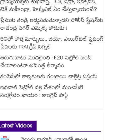
గ్రాడ్యుయేట్లకు శుభవార్త.. TCS, విప్రో, ఇన్ఫోసిస్,
టెక్ మహీంద్రా, హెచ్సీఎల్ ఏం చేస్తున్నాయంటే?
ప్రేమకు తండ్రి అడ్డుపడుతున్నాడని పోలీస్ స్టేషన్⁪కు
రాజేంద్ర నగర్ ఎమ్మెల్యే కొడుకు !
5Gలో కొత్త మార్పులు.. జియో, ఎయిర్‌టెల్ స్లైసింగ్
సేవలకు TRAI గ్రీన్ సిగ్నల్
తిరుగుబాటు మొదలైంది : E20 పెట్రోల్ బంద్
చేయాలంటూ అసెంబ్లీ తీర్మానం
కంపెనీలో కార్మికులకు గంజాయి చాక్లెట్ల సప్లయ్
ఇథనాల్ పెట్రోల్ వల్ల దేశంలో మంచినీటి
సంక్షోభం ఖాయం : కాంగ్రెస్ పార్టీ
Latest Videos