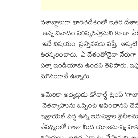
దశాబ్దాలుగా భారతదేశంలో ఇతర దేశా
ఉన్న వివాదం పరిష్కరిస్తామని కూడా 
ఇదే విషయం ప్రస్తావనకు వస్తే, అప్పటి
తిరస్కరించారు. ఏ దేశంతోనైనా నేరుగా
సత్తా ఇండియాకు ఉందని తెలిపారు.
మౌనంగానే ఉన్నారు.
అమెరికా అధ్యక్షుడు డోనాల్డ్ ట్రంప్ ‘గా
నెతన్యాహును ఒప్పించి ఆపించానని చె
ఇజ్రాయెల్ వద్ద ఉన్న ఇరుపక్షాల ఖైదీల
నేపథ్యంలో గాజా మీద యాజమాన్య హక్క