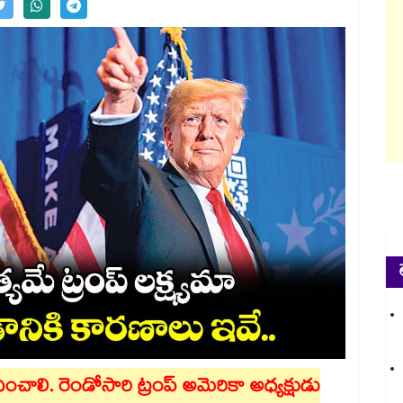
చాలి. రెండోసారి ట్రంప్ అమెరికా అధ్యక్షుడు