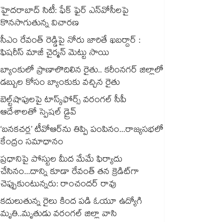
హైదరాబాద్ సిటీ: ఫేక్ ఫైర్ ఎన్‌వోసీలపై
కొనసాగుతున్న విచారణ
సీఎం రేవంత్ రెడ్డిపై నోరు జారితే ఖబర్దార్ :
ఫిషరీస్ మాజీ చైర్మన్ మెట్టు సాయి
బ్యాంకులో ప్రాణాలొదిలిన రైతు.. కరీంనగర్ జిల్లాలో
డబ్బుల కోసం బ్యాంకుకు వచ్చిన రైతు
బెల్ట్‌‌‌‌‌‌‌‌‌‌‌‌‌‌‌‌‌‌‌‌‌‌‌‌‌‌‌‌‌‌‌‌షాపులపై టాస్క్‌‌‌‌‌‌‌‌‌‌‌‌‌‌‌‌‌‌‌‌‌‌‌‌‌‌‌‌‌‌‌‌ఫోర్స్ వరంగల్‌‌‌‌‌‌‌‌‌‌‌‌‌‌‌‌‌‌‌‌‌‌‌‌‌‌‌‌‌‌‌‌ సీపీ
ఆదేశాలతో స్పెషల్ డ్రైవ్‌‌‌‌‌‌‌‌‌‌‌‌‌‌‌‌‌‌‌‌‌‌‌‌‌‌‌‌‌‌‌‌
‘బనకచర్ల’ టీవోఆర్‌‌‌‌‌‌‌‌ను తిప్పి పంపినం...రాజ్యసభలో
కేంద్రం సమాధానం
ప్రధానిపై పోస్టుల మీద మేమే ఫిర్యాదు
చేసినం...దాన్ని కూడా రేవంత్ తన క్రెడిట్‌‌‌‌గా
చెప్పుకుంటున్నరు: రాంచందర్ రావు
కదులుతున్న రైలు కింద పడి ఓయూ ఉద్యోగి
మృతి..మృతుడు వరంగల్ జిల్లా వాసి