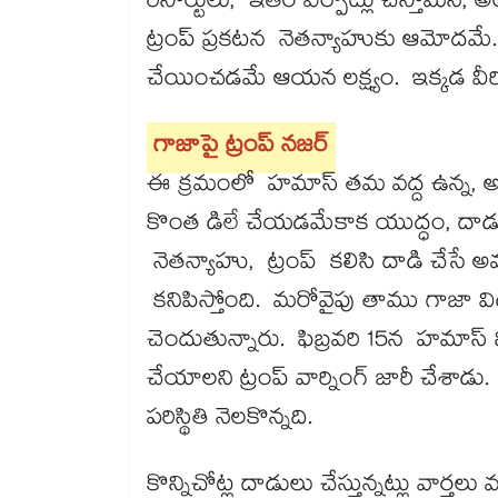
రిసార్టులు, ఇతర ఏర్పాట్లు చేస్తామని,
ట్రంప్ ప్రకటన నెతన్యాహుకు ఆమోదమే.
చేయించడమే ఆయన లక్ష్యం. ఇక్కడ వీరిద్
గాజాపై ట్రంప్​ నజర్​
ఈ క్రమంలో హమాస్ తమ వద్ద ఉన్న,
కొంత డిలే చేయడమేకాక యుద్ధం, దాడ
నెతన్యాహు, ట్రంప్ కలిసి దాడి చేసే 
కనిపిస్తోంది. మరోవైపు తాము గాజా
చెందుతున్నారు. ఫిబ్రవరి 15న హమాస్ 
చేయాలని ట్రంప్ వార్నింగ్ జారీ చేశాడు
పరిస్థితి నెలకొన్నది.
కొన్నిచోట్ల దాడులు చేస్తున్నట్లు వార్తల