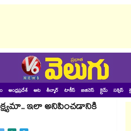
శం
ఆంధ్రప్రదేశ్
ఆట
తీన్మార్
టాకీస్
బిజినెస్
క్రైమ్
సక్సెస్
ల
క్ష్యమా.. ఇలా అనిపించడానికి