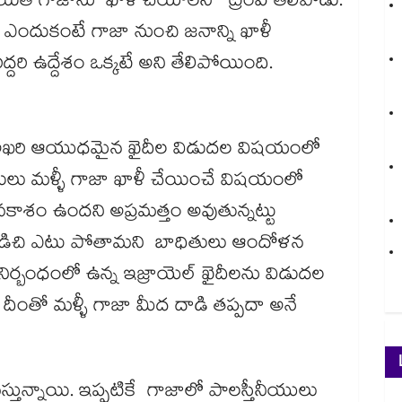
 అయితే గాజాను ఖాళీ చేయాలని ట్రంప్​ తెలిపాడు.
 ఎందుకంటే గాజా నుంచి జనాన్ని ఖాళీ
దరి ఉద్దేశం ఒక్కటే అని తేలిపోయింది.
 అఖరి ఆయుధమైన ఖైదీల విడుదల విషయంలో
ులు మళ్ళీ గాజా ఖాళీ చేయించే విషయంలో
అవకాశం ఉందని అప్రమత్తం అవుతున్నట్టు
 విడిచి ఎటు పోతామని బాధితులు ఆందోళన
నిర్బంధంలో ఉన్న ఇజ్రాయెల్ ఖైదీలను విడుదల
. దీంతో మళ్ళీ గాజా మీద దాడి తప్పదా అనే
ు వస్తున్నాయి. ఇప్పటికే గాజాలో పాలస్తీనీయులు