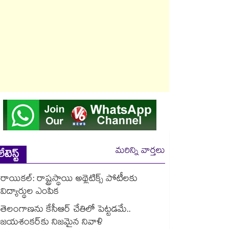
మరిన్ని వార్తలు
లేటెస్ట్
రాయికల్: రాష్ట్రస్థాయి అథ్లెటిక్స్ పోటీలకు
విద్యార్థుల ఎంపిక
తెలంగాణను కేసీఆర్‌‌ చేతిలో పెట్టడమే..
జయశంకర్‌‌కు నిజమైన నివాళి