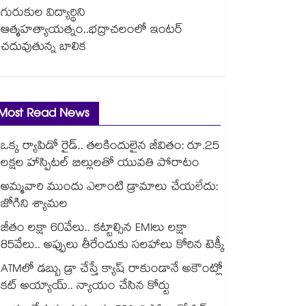
గురుకుల విద్యార్థిని
ఆత్మహత్యాయత్నం..భద్రాచలంలో ఇంటర్
చదువుతున్న బాలిక
Most Read News
ఒక్క ర్యాపిడో రైడ్.. తలకిందులైన జీవితం: రూ.25
లక్షల హాస్పిటల్ బిల్లులతో యువతి పోరాటం
అమ్మవారి ముందు ఎలాంటి డ్రామాలు చేయలేదు:
జోగిని శ్యామల
జీతం లక్షా 60వేలు.. కట్టాల్సిన EMIలు లక్షా
85వేలు.. అప్పులు తీరేందుకు సలహాలు కోరిన టెక్కీ
ATMలో డబ్బు డ్రా చేస్తే క్యాష్ రాకుండానే అకౌంట్లో
కట్ అయ్యాయ్.. న్యాయం చేసిన కోర్టు