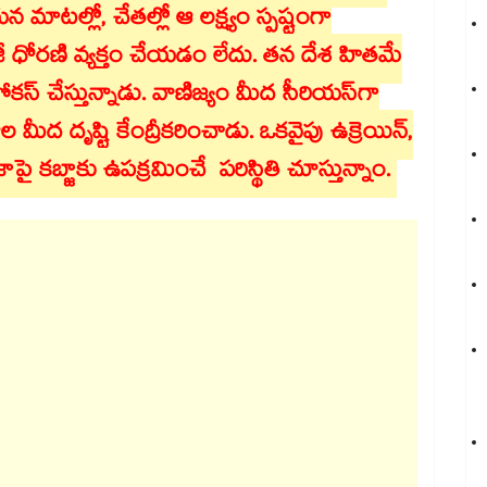
ాటల్లో, చేతల్లో ఆ లక్ష్యం స్పష్టంగా
జీ ధోరణి వ్యక్తం చేయడం లేదు. తన దేశ హితమే
స్ చేస్తున్నాడు. వాణిజ్యం మీద సీరియస్⁬గా
ాల మీద దృష్టి కేంద్రీకరించాడు. ఒకవైపు ఉక్రెయిన్,
 కబ్జాకు ఉపక్రమించే పరిస్థితి చూస్తున్నాం.