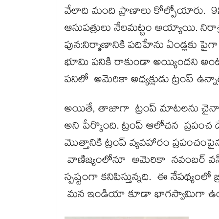
వేలాది మంది ప్రాణాలు కోల్పోయారు. 
ఆసుపత్రులు నేలమట్టం అయ్యాయి. నిరాశ
పున:నిర్మాణానికి పదిహేను ఏండ్లకు ప
భూమి పనికి రాకుండా అయ్యిందని అంటు
పనిలో అమెరికా అధ్యక్షుడు ట్రంప్ ఉన్నా
అయితే, తాజాగా ట్రంప్ మాటలను చైనా ఖ
అని పేర్కొంది. ట్రంప్ ఆలోచన ప్రపంచ ద
మొత్తానికి ట్రంప్ వ్యవహారం ప్రపంచం
వాణిజ్యంలోనూ అమెరికా నవంబర్ వన్
స్పష్టంగా కనిపిస్తున్నది. ఈ నేపథ్యంలో బ్
మన ఇండియా కూడా భాగస్వామిగా ఉం