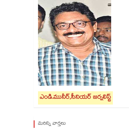
ఎండి.మునీర్,సీనియర్ జర్నలిస్ట్
మరిన్ని వార్తలు