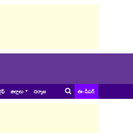
ైఫ్
జిల్లాలు
దర్వాజ
ఈ-పేపర్