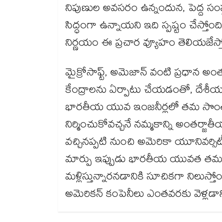
నిపుణుల అవసరం ఉన్నందున, పెద్ద సంస్
సిద్ధంగా ఉన్నాయని ఇది స్పష్టం చేస్తోంది.
నిర్ణయం ఈ ప్రచార వ్యూహం తెలియజేస్త
మైక్రోసాఫ్ట్, అమెజాన్ వంటి ప్రధాన అ
కేంద్రాలను ఏర్పాటు చేయడంతో, దేశీయ టెక్.
భారతీయ యువ ఇంజనీర్లలో తమ సొంత
నిర్మించుకోవచ్చనే నమ్మకాన్ని అంతర్జాతీ
వచ్చినప్పటి నుంచి అమెరికా యూనివర్సిటీ
మార్పు ఇప్పుడు భారతీయ యువత తమ దృష
మళ్లిస్తున్నారనడానికి సూచికగా నిలుస్త
అమెరికన్ కంపెనీలు ఎంతవరకు వెళ్లడాని