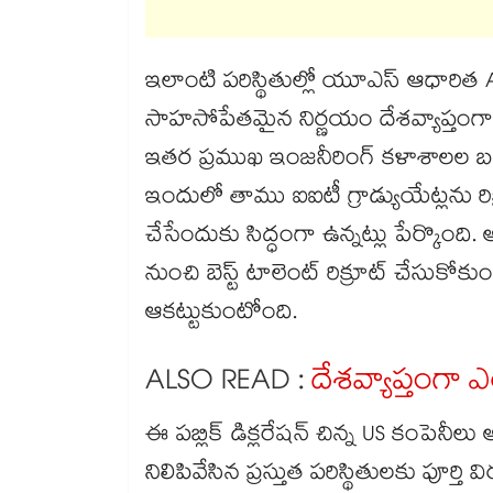
ఇలాంటి పరిస్థితుల్లో యూఎస్ ఆధారిత AI 
సాహసోపేతమైన నిర్ణయం దేశవ్యాప్తంగా 
ఇతర ప్రముఖ ఇంజనీరింగ్ కళాశాలల బయట
ఇందులో తాము ఐఐటీ గ్రాడ్యుయేట్లను రిక
చేసేందుకు సిద్ధంగా ఉన్నట్లు పేర్కొంద
నుంచి బెస్ట్ టాలెంట్ రిక్రూట్ చేస
ఆకట్టుకుంటోంది.
ALSO READ :
దేశవ్యాప్తంగా ఎయ
ఈ పబ్లిక్ డిక్లరేషన్ చిన్న US కంపెన
నిలిపివేసిన ప్రస్తుత పరిస్థితులకు పూర్త