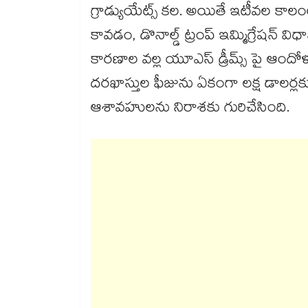
గ్రాడ్యుయేట్స్ కల. అయితే ఇటీవల కాల
కావడం, డొనాల్డ్ ట్రంప్ ఇమ్మిగ్రేషన్ విధా
కారణాల వల్ల యూఎస్ డ్రీమ్స్ పై ఆందో
దరఖాస్తుల ఫీజును ఏకంగా లక్ష డాలర్లక
ఆశావహులను నిరాశకు గురిచేసింది.