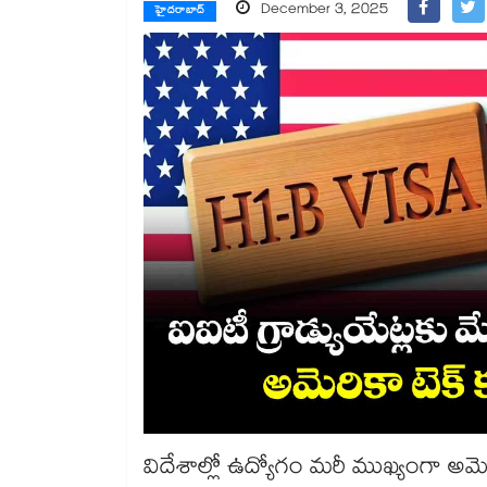
December 3, 2025
హైదరాబాద్
విదేశాల్లో ఉద్యోగం మరీ ముఖ్యంగా అమె