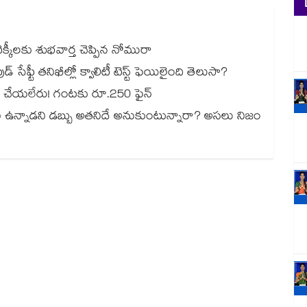
్కీలకు శుభవార్త చెప్పిన నోమురా
్ సేఫ్టీ తనిఖీల్లో క్వాలిటీ టెస్ట్ ఫెయిలైంది తెలుసా?
్లాక్ చేయలేరు! గంటకు రూ.250 ఫైన్
నీ ఉన్నాడని డబ్బు అతనిదే అనుకుంటున్నారా? అసలు నిజం