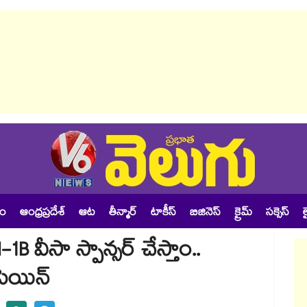
శం
ఆంధ్రప్రదేశ్
ఆట
తీన్మార్
టాకీస్
బిజినెస్
క్రైమ్
సక్సెస్
ల
B వీసా స్పాన్సర్ చేస్తాం..
పెయిన్