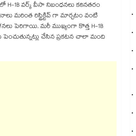
ంలో H-1B వర్క్ వీసా నిబంధనలు కఠినతరం
నాలు మరింత రిస్ట్రిక్టివ్ గా మార్చటం వంటి
ళనలు పెరిగాయి. మరీ ముఖ్యంగా కొత్త H-1B
ు పెంచుతున్నట్లు చేసిన ప్రకటన చాలా మంది