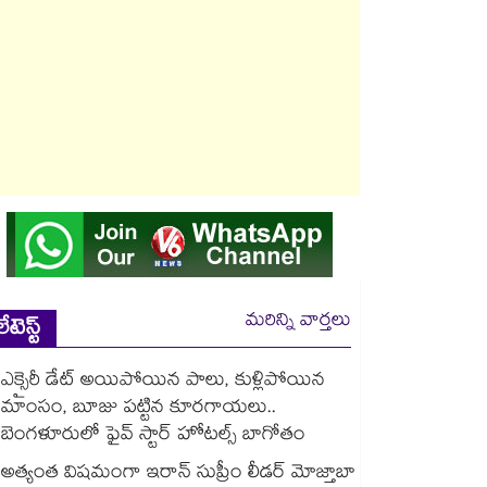
మరిన్ని వార్తలు
లేటెస్ట్
ఎక్సైరీ డేట్ అయిపోయిన పాలు, కుళ్లిపోయిన
మాంసం, బూజు పట్టిన కూరగాయలు..
బెంగళూరులో ఫైవ్ స్టార్ హోటల్స్ బాగోతం
అత్యంత విషమంగా ఇరాన్ సుప్రీం లీడర్ మోజ్తాబా