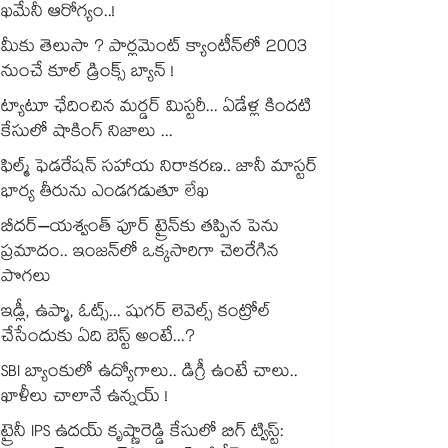
ఖమేనీ ఆరోగ్యం..!
మీకు తెలుసా ? పార్లమెంట్ క్యాంటీన్⁪లో 2003
నుంచే కూల్ డ్రింక్స్ బ్యాన్ !
ట్యాటూ ఛేదించిన మర్డర్ మిస్టరీ... ఏడేళ్ల కిందటి
కేసులో షాకింగ్ నిజాలు ...
ఫిల్మ్ ఫెడరేషన్ సహాయ నిరాకరణ.. జానీ మాస్టర్
భార్య తీరును ఎండగడుతూ లేఖ
బీదర్–యశ్వంత్ పూర్ ట్రైన్‎కు తప్పిన పెను
ప్రమాదం.. ఇంజన్‎లో ఒక్కసారిగా చెలరేగిన
పొగలు
ఇడ్లీ, ఉప్మా, ఓట్స్... షుగర్ లెవెల్స్ కంట్రోల్
చేసేందుకు ఏది బెస్ట్ అంటే...?
SBI బ్యాంకులో ఉద్యోగాలు.. డిగ్రీ ఉంటే చాలు..
ఖాళీలు చాలానే ఉన్నయ్ !
ట్రైనీ IPS ఉదయ్ కృష్ణారెడ్డి కేసులో బిగ్ ట్విస్ట్: