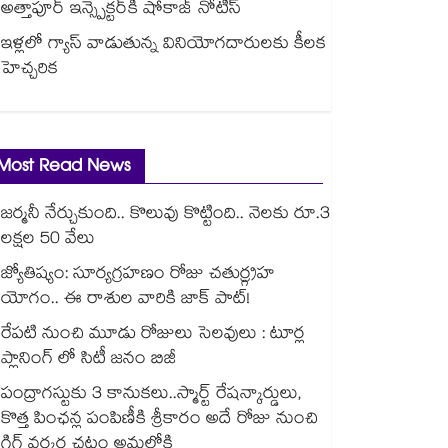
అత్తాపూర్ ఇన్స్పెక్టర్‎కి షోకాజ్ నోటీస్
ఇళ్లలో గ్యాస్ వాడుతున్న వినియోగదారులకు కీలక
హెచ్చరిక
Most Read News
జర్మనీ నేర్చుకుంది.. కొలువు కొట్టింది.. నెలకు రూ.3
లక్షల 50 వేలు
జ్యోతిష్యం: సూర్యగ్రహణం రోజు చతుర్గ్రహ
యోగం.. ఈ రాశుల వారికి జాక్ పాట్!
రేపటి నుంచి మూడు రోజులు సెలవులు : టూర్ల
ప్లానింగ్ లో సిటీ జనం బిజీ
పంద్రాగస్టుకు 3 కానుకలు..స్మార్ట్ రేషన్కార్డులు,
కొత్త పింఛన్ల పంపిణీకి శ్రీకారం అదే రోజు నుంచి
గిగ్ వర్కర్ల చట్టం అమల్లోకి