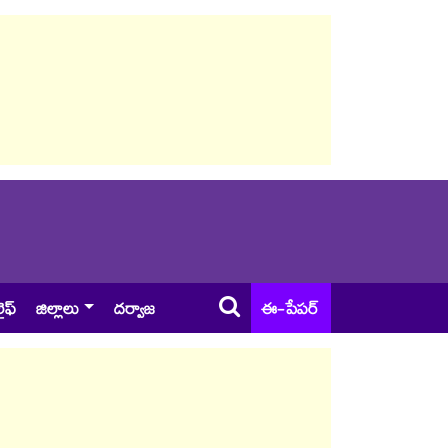
ైఫ్
జిల్లాలు
దర్వాజ
ఈ-పేపర్