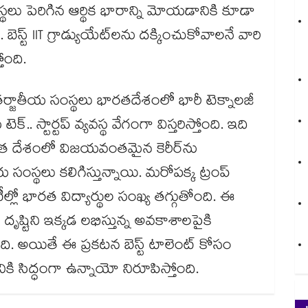
థలు పెరిగిన ఆర్థిక భారాన్ని మోయడానికి కూడా
 బెస్ట్ IIT గ్రాడ్యుయేట్‌లను దక్కించుకోవాలనే వారి
ోంది.
ంతర్జాతీయ సంస్థలు భారతదేశంలో భారీ టెక్నాలజీ
. స్టార్టప్ వ్యవస్థ వేగంగా విస్తరిస్తోంది. ఇది
 దేశంలో విజయవంతమైన కెరీర్‌ను
య సంస్థలు కలిగిస్తున్నాయి. మరోపక్క ట్రంప్
ల్లో భారత విద్యార్థుల సంఖ్య తగ్గుతోంది. ఈ
్టిని ఇక్కడ లభిస్తున్న అవకాశాలపైకి
ోంది. అయితే ఈ ప్రకటన బెస్ట్ టాలెంట్ కోసం
కి సిద్ధంగా ఉన్నాయో నిరూపిస్తోంది.