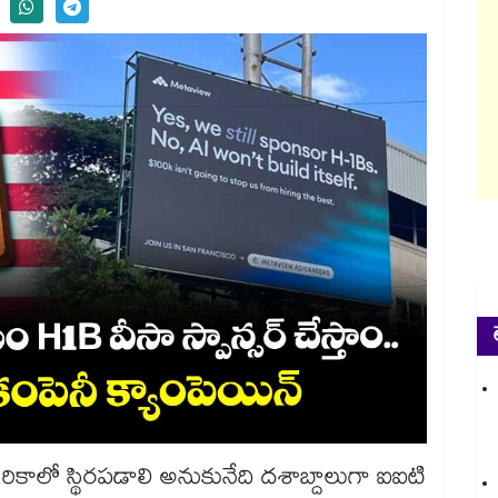
రికాలో స్థిరపడాలి అనుకునేది దశాబ్దాలుగా ఐఐటి