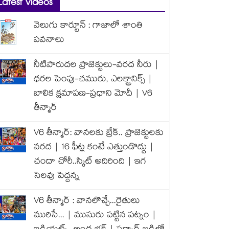
Latest Videos
వెలుగు కార్టూన్ : గాజాలో శాంతి
పవనాలు
నీటిపారుదల ప్రాజెక్టులు-వరద నీరు |
ధరల పెంపు-చమురు, ఎలక్ట్రానిక్స్ |
బాలిక క్షమాపణ-ప్రధాని మోదీ | V6
తీన్మార్
V6 తీన్మార్: వానలకు బ్రేక్.. ప్రాజెక్టులకు
వరద | 16 ఫీట్ల కంటే ఎత్తుండొద్దు |
చందా చోరీ..స్కిట్ అదిరింది | ఇగ
సెలవు పెద్దన్న
V6 తీన్మార్ : వానలొచ్చే...రైతులు
మురిసే... | ముసురు పట్టిన పట్నం |