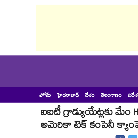
హోమ్
హైదరాబాద్
దేశం
తెలంగాణం
విదే
ఐఐటీ గ్రాడ్యుయేట్లకు మేం H-1
అమెరికా టెక్ కంపెనీ క్యాం