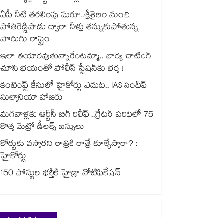
ఏపీ నీటి తరలింపు షురూ..శ్రీశైలం నుంచి
పోతిరెడ్డిపాడు ద్వారా నీళ్లు తన్నుకుపోతున్న
పొరుగు రాష్ట్రం
ఇలా తయారవుతున్నారేంటమ్మా.. భార్య చాటింగ్
చూసి భయంతో పోలీస్ స్టేషన్⁫కు భర్త !
కంటెంప్ట్ కేసులో హైకోర్టు ఎదుట.. IAS సందీప్
సుల్తానియా హాజరు
మగవాళ్లకు ఆర్టీసీ బిగ్ రిలీఫ్ ..గ్రేటర్ పరిధిలో 75
కొత్త మెట్రో డీలక్స్ బస్సులు
కోర్టుకు వస్తారని రాత్రికి రాత్రే కూల్చేస్తారా? :
హైకోర్టు
150 పోస్టుల భర్తీకి హైడ్రా నోటిఫికేషన్