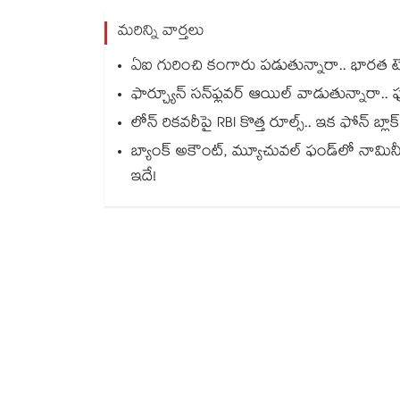
మరిన్ని వార్తలు
ఏఐ గురించి కంగారు పడుతున్నారా.. భారత టెక
ఫార్చ్యూన్ సన్‌ఫ్లవర్ ఆయిల్ వాడుతున్నారా.. ఫుడ
లోన్ రికవరీపై RBI కొత్త రూల్స్.. ఇక ఫోన్ బ
బ్యాంక్ అకౌంట్, మ్యూచువల్ ఫండ్‌లో నామి
ఇదే!