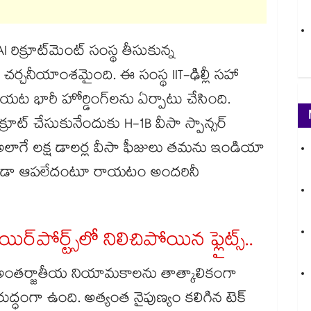
రిక్రూట్‌మెంట్ సంస్థ తీసుకున్న
చర్చనీయాంశమైంది. ఈ సంస్థ IIT-ఢిల్లీ సహా
 భారీ హోర్డింగ్‌లను ఏర్పాటు చేసింది.
్రూట్ చేసుకునేందుకు H-1B వీసా స్పాన్సర్
ి. అలాగే లక్ష డాలర్ల వీసా ఫీజులు తమను ఇండియా
ుకోకుండా ఆపలేదంటూ రాయటం అందరినీ
ిర్‌పోర్ట్స్‌లో నిలిచిపోయిన ఫ్లైట్స్..
ీలు అంతర్జాతీయ నియామకాలను తాత్కాలికంగా
ి విరుద్ధంగా ఉంది. అత్యంత నైపుణ్యం కలిగిన టెక్