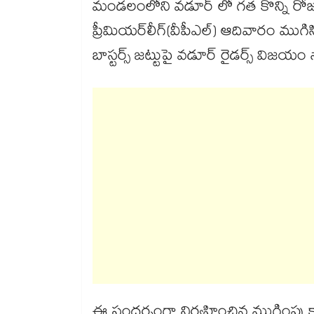
మండలంలోని వడూర్ లో గత కొన్ని రోజులుగ
ప్రీమియర్​లీగ్(వీపీఎల్) ఆదివారం ముగి
బాస్టర్స్ జట్టుపై వడూర్ రైడర్స్ విజయం
ఈ సందర్భంగా నిర్వహించిన ముగింపు కార్