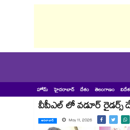
హోమ్
హైదరాబాద్
దేశం
తెలంగాణం
విదే
వీపీఎల్ లో వడూర్ రైడర్స్
May 11, 2026
ఆదిలాబాద్