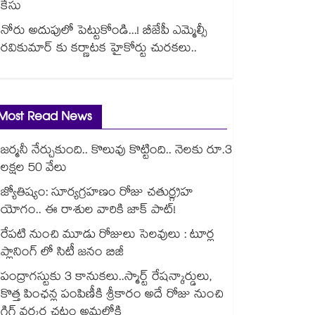
కేసు
నోరు అదుపులో పెట్టుకోండి...! బీజేపీ ఎమ్మెల్సీ
రవికుమార్ కు కర్ణాటక హైకోర్టు చురకలు..
Most Read News
జర్మనీ నేర్చుకుంది.. కొలువు కొట్టింది.. నెలకు రూ.3
లక్షల 50 వేలు
జ్యోతిష్యం: సూర్యగ్రహణం రోజు చతుర్గ్రహ
యోగం.. ఈ రాశుల వారికి జాక్ పాట్!
రేపటి నుంచి మూడు రోజులు సెలవులు : టూర్ల
ప్లానింగ్ లో సిటీ జనం బిజీ
పంద్రాగస్టుకు 3 కానుకలు..స్మార్ట్ రేషన్కార్డులు,
కొత్త పింఛన్ల పంపిణీకి శ్రీకారం అదే రోజు నుంచి
గిగ్ వర్కర్ల చట్టం అమల్లోకి