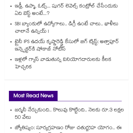
ఇడ్లీ, ఉప్మా, ఓట్స్... షుగర్ లెవెల్స్ కంట్రోల్ చేసేందుకు
ఏది బెస్ట్ అంటే...?
SBI బ్యాంకులో ఉద్యోగాలు.. డిగ్రీ ఉంటే చాలు.. ఖాళీలు
చాలానే ఉన్నయ్ !
ట్రైనీ IPS ఉదయ్ కృష్ణారెడ్డి కేసులో బిగ్ ట్విస్ట్: అత్తాపూర్
ఇన్స్పెక్టర్‎కి షోకాజ్ నోటీస్
ఇళ్లలో గ్యాస్ వాడుతున్న వినియోగదారులకు కీలక
హెచ్చరిక
Most Read News
జర్మనీ నేర్చుకుంది.. కొలువు కొట్టింది.. నెలకు రూ.3 లక్షల
50 వేలు
జ్యోతిష్యం: సూర్యగ్రహణం రోజు చతుర్గ్రహ యోగం.. ఈ