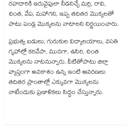
రహదారికి ఇరువైపులా నీడనిచ్చే మర్రి, రావి,
చింత, వేప, మహాగని, ఇప్ప తదితర మొక్కలతో
పాటు పండ్ల మొక్కలను నాటాలని నిర్ణయించారు.
ప్రభుత్వ బడులు, గురుకుల విద్యాలయాలు, వసతి
గృహాల్లో కరివేపా, మునగా, ఉసిరి, చింత
మొక్కలను నాటనున్నారు. వీటితోపాటు జిల్లా
వ్యాప్తంగా అవకాశం ఉన్న ఇంటి ఆవరణలు
తదితర ప్రాంతాల్లో ఎక్కువగా మొక్కలను
నాటేందుకు ప్రణాళికలు సిద్ధం చేస్తున్నారు.