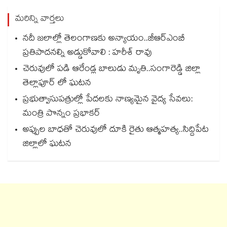
మరిన్ని వార్తలు
నదీ జలాల్లో తెలంగాణకు అన్యాయం..జీఆర్ఎంబీ
ప్రతిపాదనల్ని అడ్డుకోవాలి : హరీశ్ రావు
చెరువులో పడి ఆరేండ్ల బాలుడు మృతి..సంగారెడ్డి జిల్లా
తెల్లాపూర్ లో ఘటన
ప్రభుత్వాసుపత్రుల్లో పేదలకు నాణ్యమైన వైద్య సేవలు:
మంత్రి పొన్నం ప్రభాకర్
అప్పుల బాధతో చెరువులో దూకి రైతు ఆత్మహత్య..సిద్దిపేట
జిల్లాలో ఘటన