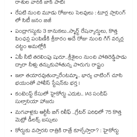
రాశుల వారికి జాక్ పాట్!
రేపటి నుంచి మూడు రోజులు సెలవులు : టూర్ల ప్లానింగ్
లో సిటీ జనం బిజీ
పంద్రాగస్టుకు 3 కానుకలు..స్మార్ట్ రేషన్కార్డులు, కొత్త
పింఛన్ల పంపిణీకి శ్రీకారం అదే రోజు నుంచి గిగ్ వర్కర్ల
చట్టం అమల్లోకి
ఏపీ నీటి తరలింపు షురూ..శ్రీశైలం నుంచి పోతిరెడ్డిపాడు
ద్వారా నీళ్లు తన్నుకుపోతున్న పొరుగు రాష్ట్రం
ఇలా తయారవుతున్నారేంటమ్మా.. భార్య చాటింగ్ చూసి
భయంతో పోలీస్ స్టేషన్⁫కు భర్త !
కంటెంప్ట్ కేసులో హైకోర్టు ఎదుట.. IAS సందీప్
సుల్తానియా హాజరు
మగవాళ్లకు ఆర్టీసీ బిగ్ రిలీఫ్ ..గ్రేటర్ పరిధిలో 75 కొత్త
మెట్రో డీలక్స్ బస్సులు
కోర్టుకు వస్తారని రాత్రికి రాత్రే కూల్చేస్తారా? : హైకోర్టు