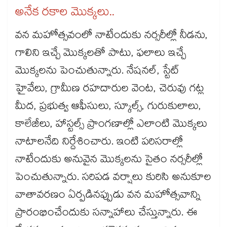
అనేక రకాల మొక్కలు..
వన మహోత్సవంలో నాటేందుకు నర్సరీల్లో నీడను,
గాలిని ఇచ్చే మొక్కలతో పాటు, ఫలాలు ఇచ్చే
మొక్కలను పెంచుతున్నారు. నేషనల్, స్టేట్
హైవేలు, గ్రామీణ రహదారుల వెంట, చెరువు గట్ల
మీద, ప్రభుత్వ ఆఫీసులు, స్కూల్స్, గురుకులాలు,
కాలేజీలు, హాస్టల్స్ ప్రాంగణాల్లో ఎలాంటి మొక్కలు
నాటాలనేది నిర్దేశించారు. ఇంటి పరిసరాల్లో
నాటేందుకు అనువైన మొక్కలను సైతం నర్సరీల్లో
పెంచుతున్నారు. సరిపడ వర్షాలు కురిసి అనుకూల
వాతావరణం ఏర్పడినప్పుడు వన మహోత్సవాన్ని
ప్రారంభించేందుకు సన్నాహాలు చేస్తున్నారు. ఈ