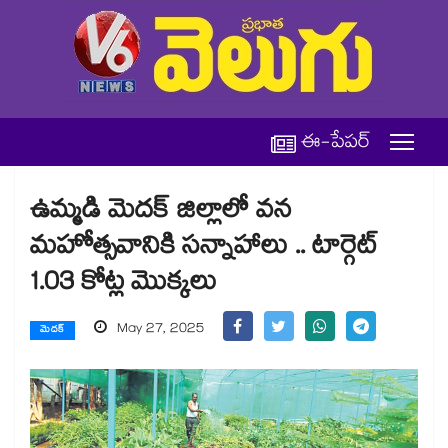
ఈ-పేపర్
ఉమ్మడి మెదక్ జిల్లాలో వన
మహోత్సవానికి సన్నాహాలు .. టార్గెట్
1.03 కోట్ల మొక్కలు
May 27, 2025
మెదక్