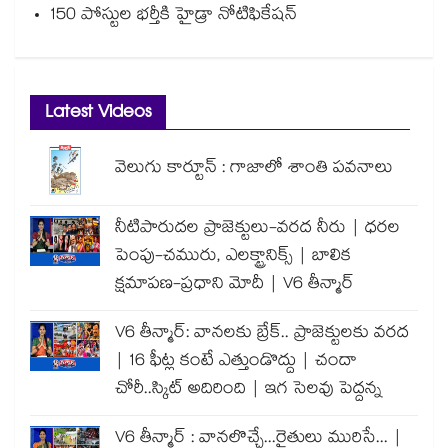
150 పోస్టుల భర్తీకి హైడ్రా నోటిఫికేషన్
Latest Videos
వెలుగు కార్టూన్ : గాజాలో శాంతి పవనాలు
నీటిపారుదల ప్రాజెక్టులు-వరద నీరు | ధరల
పెంపు-చమురు, ఎలక్ట్రానిక్స్ | బాలిక
క్షమాపణ-ప్రధాని మోదీ | V6 తీన్మార్
V6 తీన్మార్: వానలకు బ్రేక్.. ప్రాజెక్టులకు వరద
| 16 ఫీట్ల కంటే ఎత్తుండొద్దు | చందా
చోరీ..స్కిట్ అదిరింది | ఇగ సెలవు పెద్దన్న
V6 తీన్మార్ : వానలొచ్చే...రైతులు మురిసే... |