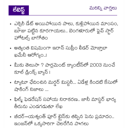
మరిన్ని వార్తలు
లేటెస్ట్
ఎక్సైరీ డేట్ అయిపోయిన పాలు, కుళ్లిపోయిన మాంసం,
బూజు పట్టిన కూరగాయలు.. బెంగళూరులో ఫైవ్ స్టార్
హోటల్స్ బాగోతం
అత్యంత విషమంగా ఇరాన్ సుప్రీం లీడర్ మోజ్తాబా
ఖమేనీ ఆరోగ్యం..!
మీకు తెలుసా ? పార్లమెంట్ క్యాంటీన్⁪లో 2003 నుంచే
కూల్ డ్రింక్స్ బ్యాన్ !
ట్యాటూ ఛేదించిన మర్డర్ మిస్టరీ... ఏడేళ్ల కిందటి కేసులో
షాకింగ్ నిజాలు ...
ఫిల్మ్ ఫెడరేషన్ సహాయ నిరాకరణ.. జానీ మాస్టర్ భార్య
తీరును ఎండగడుతూ లేఖ
బీదర్–యశ్వంత్ పూర్ ట్రైన్‎కు తప్పిన పెను ప్రమాదం..
ఇంజన్‎లో ఒక్కసారిగా చెలరేగిన పొగలు