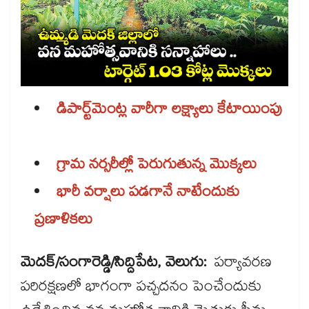
డిపార్ట్​మెంట్ల వారీగా లక్ష్యాలు కేటాయింపు
గ్రామ నర్సరీల్లో పెరుగుతున్న మొక్కలు
భారీ వర్షాలు పడగానే నాటేందుకు
ప్రణాళికలు
మెదక్/సంగారెడ్డి/సిద్దిపేట, వెలుగు:
పర్యావరణ
పరిరక్షణలో భాగంగా పచ్చదనం పెంచేందుకు