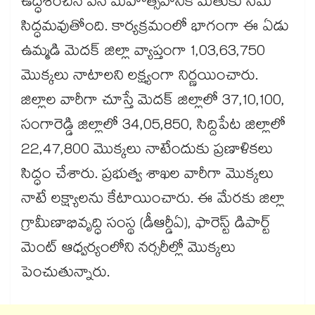
ఉద్ధేశించిన వన మహోత్సవానికి మెతుకు సీమ
సిద్ధమవుతోంది. కార్యక్రమంలో భాగంగా ఈ ఏడు
ఉమ్మడి మెదక్ జిల్లా వ్యాప్తంగా 1,03,63,750
మొక్కలు నాటాలని లక్ష్యంగా నిర్ణయించారు.
జిల్లాల వారీగా చూస్తే మెదక్ జిల్లాలో 37,10,100,
సంగారెడ్డి జిల్లాలో 34,05,850, సిద్దిపేట జిల్లాలో
22,47,800 మొక్కలు నాటేందుకు ప్రణాళికలు
సిద్ధం చేశారు. ప్రభుత్వ శాఖల వారీగా మొక్కలు
నాటే లక్ష్యాలను కేటాయించారు. ఈ మేరకు జిల్లా
గ్రామీణాభివృద్ధి సంస్థ (డీఆర్డీఏ), ఫారెస్ట్ డిపార్ట్​
మెంట్ ఆధ్వర్యంలోని నర్సరీల్లో మొక్కలు
పెంచుతున్నారు.