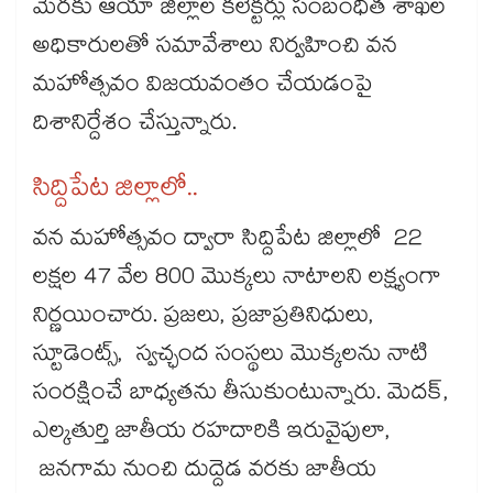
మేరకు ఆయా జిల్లాల కలెక్టర్లు సంబంధిత శాఖల
అధికారులతో సమావేశాలు నిర్వహించి వన
మహోత్సవం విజయవంతం చేయడంపై
దిశానిర్దేశం చేస్తున్నారు.
సిద్దిపేట జిల్లాలో..
వన మహోత్సవం ద్వారా సిద్దిపేట జిల్లాలో 22
లక్షల 47 వేల 800 మొక్కలు నాటాలని లక్ష్యంగా
నిర్ణయించారు. ప్రజలు, ప్రజాప్రతినిధులు,
స్టూడెంట్స్, స్వచ్ఛంద సంస్థలు మొక్కలను నాటి
సంరక్షించే బాధ్యతను తీసుకుంటున్నారు. మెదక్,
ఎల్కతుర్తి జాతీయ రహదారికి ఇరువైపులా,
జనగామ నుంచి దుద్దెడ వరకు జాతీయ