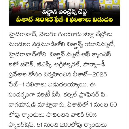
హైదరాబాద్, వెలుగు: గుంటూరు జిల్లా చేబ్రోలు
మండలం వడ్లమూడిలోని విజ్ఞాన్స్ యూనివర్సిటీ,
హైదరాబాద్‌‌‌‌లోని విజ్ఞాన్ వర్సిటీ ఆఫ్ క్యాంపస్
లలో బీటెక్, బీఎస్సీ, అగ్రికల్చరల్, ఫార్మా–డీ
ప్రవేశాల కోసం నిర్వహించిన వీశాట్–2025
ఫేజ్–1 ఫలితాలు విడుదలయ్యాయి. ఈ
సందర్భంగా వర్సిటీ వీసీ, కల్నల్ ప్రొఫెసర్ పి.
నాగభూషణ్ మాట్లాడారు. వీశాట్‌‌‌‌‌‌‌‌‌‌‌‌‌‌‌‌లో 1 నుంచి 50
లోపు ర్యాంకులు సాధించిన వారికి 50%
స్కాలర్‌‌‌‌‌‌‌‌‌‌‌‌‌‌‌‌షిప్, 51 నుంచి 200లోపు ర్యాంకులు