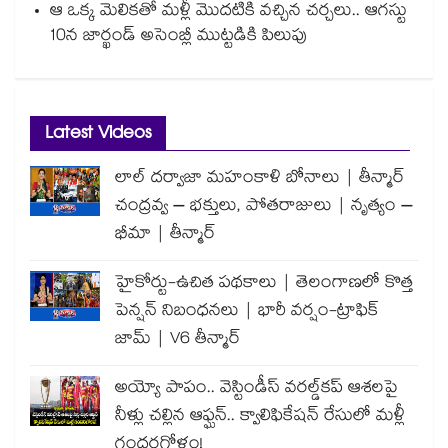
ఆ ఒక్క మెలికతో మళ్లీ మొదటికి వచ్చిన చర్చలు.. ఆగస్టు
10న జార్ఖండ్ అసెంబ్లీ ముట్టడికి పిలుపు
Latest Videos
లాల్ దర్వాజా మహంకాళి బోనాలు | తీన్మార్
చంద్రవ్వ – భక్తులు, పోతరాజులు | నృత్యం –
భీమా | తీన్మార్
హైకోర్టు-ఉచిత పథకాలు | తెలంగాణలో కొత్త
పెన్షన్ నిబంధనలు | భారీ వర్షం-ట్రాఫిక్
జామ్ | V6 తీన్మార్
అయ్యో పాపం.. వెస్టిండీస్ వరల్డ్‌కప్ ఆశలపై
నీళ్లు చల్లిన ఆఫ్ఘన్.. క్వాలిఫికేషన్ రేసులో మళ్లీ
గందరగోళం!