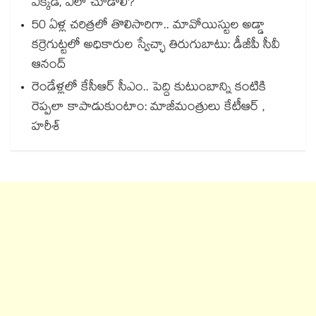
ఎక్కడ, ఎలా చూడాలి?
50 ఏళ్ల చరిత్రలో తొలిసారిగా.. మావోయిస్టుల అడ్డా
కర్రెగుట్టలో అధికారుల స్వేచ్ఛా తిరుగుబాటు: డీజీపీ సీవీ
ఆనంద్
రెండేళ్లలో కేసీఆర్ సీఎం.. పెద్ది కుటుంబాన్ని కంటికి
రెప్పలా కాపాడుకుంటాం: మాజీమంత్రులు కేటీఆర్ ,
హరీశ్