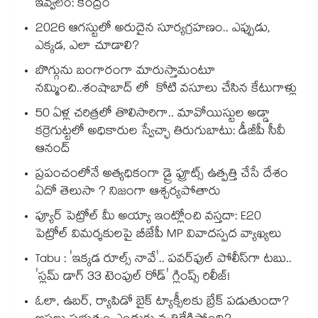
ఇవ్వలేం: కేంద్రం
2026 ఆగస్టులో అరుదైన సూర్యగ్రహణం.. ఎప్పుడు,
ఎక్కడ, ఎలా చూడాలి?
బొగ్గును బంగారంగా మారుస్తామంటూ
నమ్మించి..శంషాబాద్ లో కోటి వసూలు చేసిన కేటుగాళ్లు
50 ఏళ్ల చరిత్రలో తొలిసారిగా.. మావోయిస్టుల అడ్డా
కర్రెగుట్టలో అధికారుల స్వేచ్ఛా తిరుగుబాటు: డీజీపీ సీవీ
ఆనంద్
ప్రపంచంలోనే అత్యధికంగా డ్రై ఫ్రూట్స్ ఉత్పత్తి చేసే దేశం
ఏదో తెలుసా ? నిజంగా ఆశ్చర్యపోతారు
ప్యూర్ పెట్రోల్ మీ అయ్యా ఇంట్లోంచి వస్తదా: E20
పెట్రోల్ విమర్శకులపై బీజేపీ MP వివాదస్పద వ్యాఖ్యలు
Tabu : 'ఇక్కడ రూల్స్ నావే'.. పవర్‌ఫుల్ పోలీస్‌గా టబు..
'స్లమ్ డాగ్ 33 టెంపుల్ రోడ్' గ్లింప్స్ రిలీజ్!
ఓలా, ఉబర్, ర్యాపిడో బైక్ ట్యాక్సీలకు బ్రేక్ పడుతుందా?