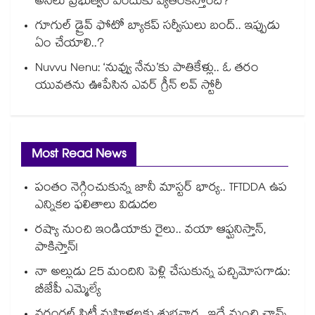
అసలు ప్రభుత్వం ఎందుకు వ్యతిరేకిస్తోంది?
గూగుల్ డ్రైవ్ ఫోటో బ్యాకప్ సర్వీసులు బంద్.. ఇప్పుడు
ఏం చేయాలి..?
Nuvvu Nenu: ‘నువ్వు నేను’కు పాతికేళ్లు.. ఓ తరం
యువతను ఊపేసిన ఎవర్ గ్రీన్ లవ్ స్టోరీ
Most Read News
పంతం నెగ్గించుకున్న జానీ మాస్టర్ భార్య.. TFTDDA ఉప
ఎన్నికల ఫలితాలు విడుదల
రష్యా నుంచి ఇండియాకు రైలు.. వయా ఆఫ్ఘనిస్తాన్,
పాకిస్తాన్!
నా అల్లుడు 25 మందిని పెళ్లి చేసుకున్న పచ్చిమోసగాడు:
బీజేపీ ఎమ్మెల్యే