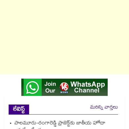
మరిన్ని వార్తలు
లేటెస్ట్
పాలమూరు-రంగారెడ్డి ప్రాజెక్ట్‎కు జాతీయ హోదా