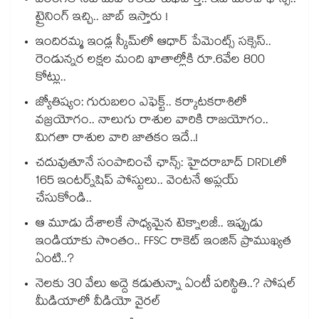
వరంగల్ సిటీ మహిళలకు శుభవార్త.. ఇదే మంచి ఛాన్స్..
ట్రైనింగ్ ఇచ్చి.. జాబ్ ఇస్తారు !
ఇందిరమ్మ ఇండ్ల స్కీమ్‌‌‌‌‌‌‌‌లో ఆధార్ పేమెంట్స్ సక్సెస్..
రెండున్నర లక్షల మంది ఖాతాల్లోకి రూ.6వేల 800
కోట్లు..
జ్యోతిష్యం: గురుబలం ఎఫెక్ట్.. కర్కాటకరాశిలో
వజ్రయోగం.. నాలుగు రాశుల వారికి రాజయోగం..
మిగతా రాశుల వారి జాతకం ఇదే..!
చదువుతూనే సంపాదించే ఛాన్స్: హైదరాబాద్ DRDLలో
165 ఇంటర్న్‌షిప్ పోస్టులు.. వెంటనే అప్లయ్
చేసుకోండి..
ఆ మూడు దేశాలకే సాధ్యమైన టెక్నాలజీ.. ఇప్పుడు
ఇండియాకు సొంతం.. FFSC రాకెట్ ఇంజిన్ ప్రాముఖ్యత
ఏంటి..?
నెలకు 30 వేలు అద్దె కడుతున్నా ఏంటీ పరిస్థితి..? సోషల్
మీడియాలో వీడియో వైరల్