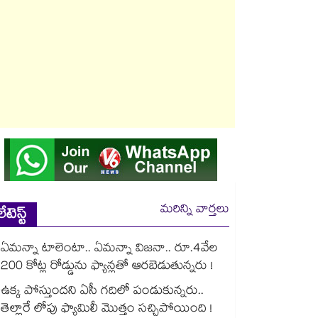
మరిన్ని వార్తలు
లేటెస్ట్
ఏమన్నా టాలెంటా.. ఏమన్నా విజనా.. రూ.4వేల
200 కోట్ల రోడ్డును ఫ్యాన్లతో ఆరబెడుతున్నరు !
ఉక్క పోస్తుందని ఏసీ గదిలో పండుకున్నరు..
తెల్లారే లోపు ఫ్యామిలీ మొత్తం సచ్చిపోయింది !