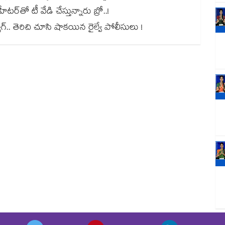
ర్⁭⁭తో టీ వేడి చేస్తున్నారు బ్రో..!
యాగ్.. తెరిచి చూసి షాకయిన రైల్వే పోలీసులు !