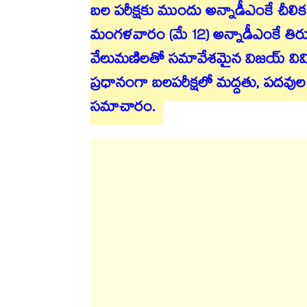
బల పరీక్షకు ముందు అన్నాడీఎంకే చీలిక
మంగళవారం (మే 12) అన్నాడీఎంకే తిరు
వేలుమణిలతో సమావేశమైన విజయ్ వివిధ అ
ప్రధానంగా బలపరీక్షలో మద్దతు, పదవుల గ
సమాచారం.