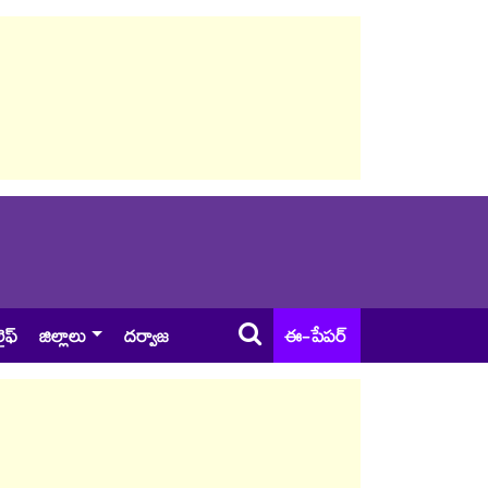
ైఫ్
జిల్లాలు
దర్వాజ
ఈ-పేపర్