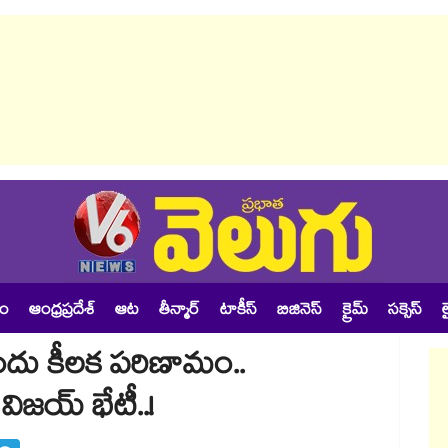
శం
ఆంధ్రప్రదేశ్
ఆట
తీన్మార్
టాకీస్
బిజినెస్
క్రైమ్
సక్సెస్
ల
ుందు కీలక పరిణామం..
విజయ్ భేటీ..!