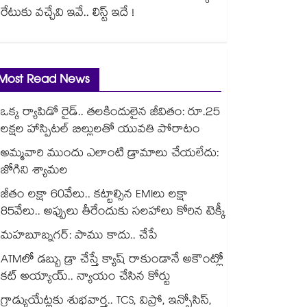
రేటుకు వచ్చేవి ఇవే.. లిస్ట్ ఇదే !
Most Read News
ఒక్క ర్యాపిడో రైడ్.. తలకిందులైన జీవితం: రూ.25
లక్షల హాస్పిటల్ బిల్లులతో యువతి పోరాటం
అమ్మవారి ముందు ఎలాంటి డ్రామాలు చేయలేదు:
జోగిని శ్యామల
జీతం లక్షా 60వేలు.. కట్టాల్సిన EMIలు లక్షా
85వేలు.. అప్పులు తీరేందుకు సలహాలు కోరిన టెక్కీ
మహబూబ్నగర్: పాము కాదు.. చేపే
ATMలో డబ్బు డ్రా చేస్తే క్యాష్ రాకుండానే అకౌంట్లో
కట్ అయ్యాయ్.. న్యాయం చేసిన కోర్టు
గ్రాడ్యుయేట్లకు శుభవార్త.. TCS, విప్రో, ఇన్ఫోసిస్,