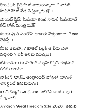
కొంపదీసి ట్రైన్⁬లో టీ తాగుతున్నారా..? వాటర్
హీటర్⁭⁭తో టీ వేడి చేస్తున్నారు బ్రో..!
మెయిన్ స్ట్రీమ్ మీడియా కంటే సోషల్ మీడియాదే
లీడ్ రోల్: మంత్రి వివేక్
మియాపూర్ సంతోష్ దాబాకు వెళ్తుంటారా..? ఇది
తెలిస్తే...!
మీకు తెలుసా..? కూకట్ పల్లికి ఆ పేరు ఎలా
వచ్చింది ? ఇదీ అసలు ముచ్చట !
టీమిండియాకు షాకింగ్ న్యూస్: కెప్టెన్ శుభమన్
గిల్‎కు గాయం
షాకింగ్ న్యూస్.. ఆండ్రాయిడ్ ఫోన్లలో గూగుల్
అసిస్టెంట్ కనుమరుగు !
జగన్ దెబ్బకు చంద్రబాబు అవిగన్ అంటున్నారు:
పేర్ని నాని
Amazon Great Freedom Sale 2026.. తక్కువ