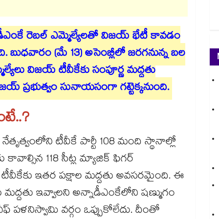
్నాడీఎంకే రెబల్ ఎమ్మెల్యేలతో విజయ్ భేటీ కావడం
ది. బుధవారం (మే 13) అసెంబ్లీలో జరగనున్న బల
ల్యేలు విజయ్ టీవీకేకు సంపూర్ణ మద్దతు
విజయ్ ప్రభుత్వం సునాయసంగా గట్టెక్కనుంది.
టే..?
ృత్వంలోని టీవీకే పార్టీ 108 మంది స్థానాల్లో
ావాల్సిన 118 సీట్ల మ్యాజిక్ ఫిగర్
కు టీవీకేకు ఇతర పక్షాల మద్దతు అవసరమైంది. ఈ
 మద్దతు ఇవ్వాలని అన్నాడీఎంకేలోని షణ్ముగం
చీఫ్ పళనిస్వామి వర్గం ఒప్పుకోలేదు. దీంతో