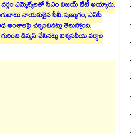
 వర్గం ఎమ్మెల్యేలతో సీఎం విజయ్ భేటీ అయ్యారు.
గుబాటు నాయకులైన సీవీ. షణ్ముగం, ఎస్‎పీ
ంశాలపై చర్చించినట్లు తెలుస్తోంది.
ురించి డిస్కస్ చేసినట్లు విశ్వసనీయ వర్గాల