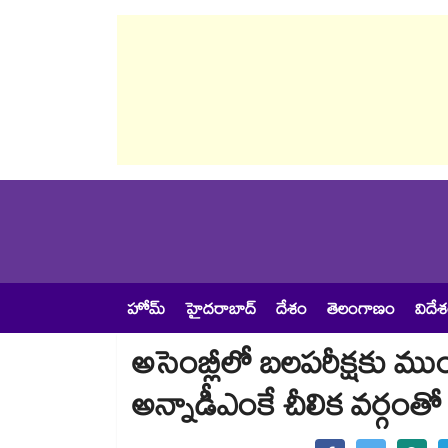
హోమ్
హైదరాబాద్
దేశం
తెలంగాణం
విదే
అసెంబ్లీలో బలపరీక్షకు మ
అన్నాడీఎంకే చీలిక వర్గంతో 