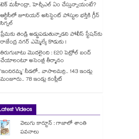
టెక్ మహీంద్రా, హెచ్సీఎల్ ఏం చేస్తున్నాయంటే?
ఆర్టీసీలో జూనియర్ అసిస్టెంట్‌‌ పోస్టుల భర్తీకి గ్రీన్‌‌
సిగ్నల్
ప్రేమకు తండ్రి అడ్డుపడుతున్నాడని పోలీస్ స్టేషన్⁪కు
రాజేంద్ర నగర్ ఎమ్మెల్యే కొడుకు !
తిరుగుబాటు మొదలైంది : E20 పెట్రోల్ బంద్
చేయాలంటూ అసెంబ్లీ తీర్మానం
‘ఇందిరమ్మ’ నీడలో.. వాసాలమర్రి.. 143 ఇండ్లు
మంజూరు.. 78 ఇండ్లు కంప్లీట్
Latest Videos
వెలుగు కార్టూన్ : గాజాలో శాంతి
పవనాలు