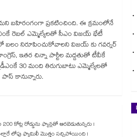
ామని బహిరంగంగా ప్రకటించింది. ఈ క్రమంలోనే
ఎంకే రెబల్ ఎమ్మెల్యేలతో సీఎం విజయ్ భేటీ
ీలో బలం నిరూపించుకోవాలని విజయ్ కు గవర్నర్
ంగ్రెస్, ఇతర చిన్నా పార్టీల మద్దతుతో టీవీకే
న్నాడీఎంకే 30 మంది తిరుగుబాటు ఎమ్మెల్యేలతో
ా పాస్ కానున్నారు.
00 కోట్ల రోడ్డును ఫ్యాన్లతో ఆరబెడుతున్నరు !
ల్లారే లోపు ఫ్యామిలీ మొత్తం సచ్చిపోయింది !