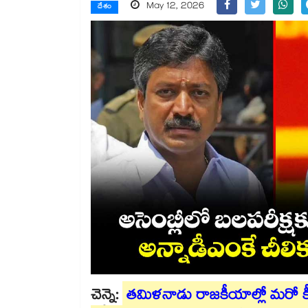
May 12, 2026
దేశం
చెన్నై:
తమిళనాడు రాజకీయాల్లో మరో కీ