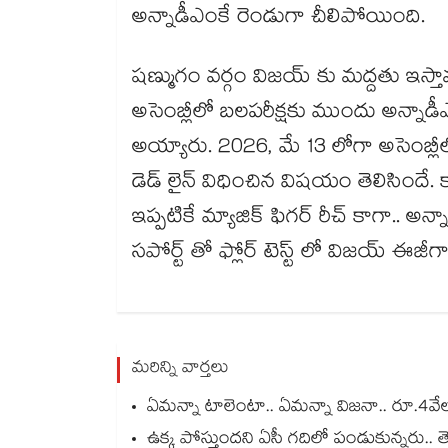
అన్నాడీఎంకే రెండుగా చీలిపోయింది.
షణ్ముగం వర్గం విజయ్ కు మద్దతు ఇస్త
అసెంబ్లీలో బలపరీక్షకు ముందు అన్నాడీ
అయ్యారు. 2026, మే 13 లోగా అసెంబ్ల
డెడ్ లైన్ విధించిన విషయం తెలిసిందే. కా
ఇప్పటికే మ్యాజిక్ ఫిగర్ రీచ్ కాగా.. అ
సపోర్ట్ తో ఫ్లోర్ టెస్ట్ లో విజయ్ ఈజీగ
మరిన్ని వార్తలు
ఏమన్నా టాలెంటా.. ఏమన్నా విజనా.. రూ.4వేల 2
ఉక్క పోస్తుందని ఏసీ గదిలో పండుకున్నరు.. తె