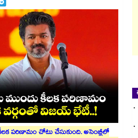
లక పరిణామం చోటు చేసుకుంది. అసెంబ్లీలో