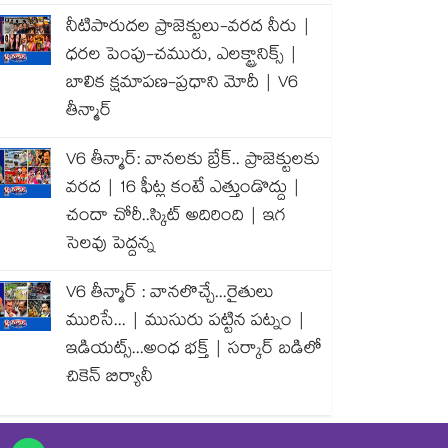
నీటిపారుదల ప్రాజెక్టులు-వరద నీరు |
ధరల పెంపు-చమురు, ఎలక్ట్రానిక్స్ |
బాలిక క్షమాపణ-ప్రధాని మోదీ | V6
తీన్మార్
V6 తీన్మార్: వానలకు బ్రేక్.. ప్రాజెక్టులకు
వరద | 16 ఫీట్ల కంటే ఎత్తుండొద్దు |
చందా చోరీ..స్కిట్ అదిరింది | ఇగ
సెలవు పెద్దన్న
V6 తీన్మార్ : వానలొచ్చే...రైతులు
మురిసే... | ముసురు పట్టిన పట్నం |
ఇడియట్స్...అంధ భక్త్ | సర్కార్ బడిలో
చికెన్ బిర్యానీ