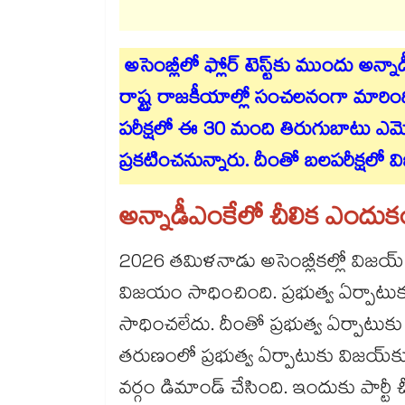
అసెంబ్లీలో ఫ్లోర్ టెస్ట్‎కు ముందు అన
రాష్ట్ర రాజకీయాల్లో సంచలనంగా మారిం
పరీక్షలో ఈ 30 మంది తిరుగుబాటు ఎమ్మె
ప్రకటించనున్నారు. దీంతో బలపరీక్షలో 
అన్నాడీఎంకేలో చీలిక ఎందుకం
2026 తమిళనాడు అసెంబ్లీకల్లో విజయ్ నేత
విజయం సాధించింది. ప్రభుత్వ ఏర్పాటుకు క
సాధించలేదు. దీంతో ప్రభుత్వ ఏర్పాటు
తరుణంలో ప్రభుత్వ ఏర్పాటుకు విజయ్‎కు
వర్గం డిమాండ్ చేసింది. ఇందుకు పార్టీ 