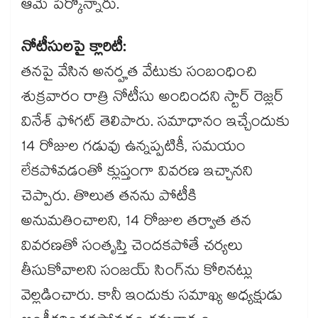
ఆమె పేర్కొన్నారు.
నోటీసులపై క్లారిటీ:
తనపై వేసిన అనర్హత వేటుకు సంబంధించి
శుక్రవారం రాత్రి నోటీసు అందిందని స్టార్ రెజ్లర్
వినేశ్ ఫోగట్ తెలిపారు. సమాధానం ఇచ్చేందుకు
14 రోజుల గడువు ఉన్నప్పటికీ, సమయం
లేకపోవడంతో క్లుప్తంగా వివరణ ఇచ్చానని
చెప్పారు. తొలుత తనను పోటీకి
అనుమతించాలని, 14 రోజుల తర్వాత తన
వివరణతో సంతృప్తి చెందకపోతే చర్యలు
తీసుకోవాలని సంజయ్ సింగ్‌ను కోరినట్లు
వెల్లడించారు. కానీ ఇందుకు సమాఖ్య అధ్యక్షుడు