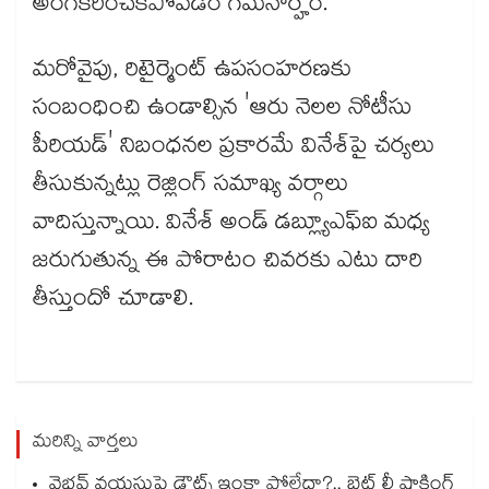
అంగీకరించకపోవడం గమనార్హం.
మరోవైపు, రిటైర్మెంట్ ఉపసంహరణకు
సంబంధించి ఉండాల్సిన 'ఆరు నెలల నోటీసు
పీరియడ్' నిబంధనల ప్రకారమే వినేశ్‌పై చర్యలు
తీసుకున్నట్లు రెజ్లింగ్ సమాఖ్య వర్గాలు
వాదిస్తున్నాయి. వినేశ్ అండ్ డబ్ల్యూఎఫ్ఐ మధ్య
జరుగుతున్న ఈ పోరాటం చివరకు ఎటు దారి
తీస్తుందో చూడాలి.
మరిన్ని వార్తలు
వైభవ్ వయసుపై డౌట్స్ ఇంకా పోలేదా?.. బ్రెట్ లీ షాకింగ్