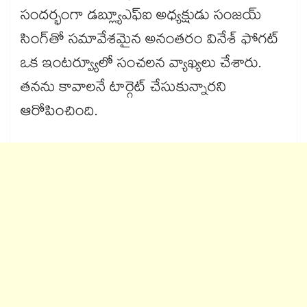
సందర్భంగా డబ్ల్యూఎఫ్ఐ అధ్యక్షుడు సంజయ్
సింగ్‌తో సమావేశమైన అనంతరం వినేశ్ ఫోగట్
ఒక ఇంటర్వ్యూలో సంచలన వ్యాఖ్యలు చేశారు.
తనను కావాలనే టార్గెట్ చేసుకున్నారని
ఆరోపించింది.