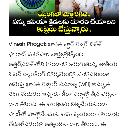
Vinesh Phogat:
భారత స్టార్ రెజ్లర్ వినేశ్
ఫొగాట్ మరోసారి వార్తల్లోకెక్కింది.
ఉత్తర్‌ప్రదేశ్‌లోని గొండాలో జరుగుతున్న జాతీయ
ఓపెన్ ర్యాంకింగ్ టోర్నమెంట్లో పాల్గొనకుండా
ఆమెపై భారత రెజ్లింగ్ సమాఖ్య (WFI) అనర్హత
వేటు వేయడం ఇప్పుడు క్రీడా వర్గాల్లో తీవ్ర చర్చకు
దారి తీసింది. ఈ ఆంక్షలను లెక్కచేయకుండా
పోటీలో పాల్గొనేందుకు ఆమె స్వయంగా గొండాకు
చేరుకోవడంతో ఉత్కంఠకు దారి తీసింది. ఈ