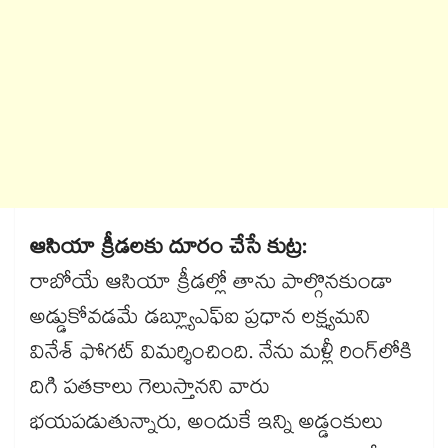
ఆసియా క్రీడలకు దూరం చేసే కుట్ర:
రాబోయే ఆసియా క్రీడల్లో తాను పాల్గొనకుండా
అడ్డుకోవడమే డబ్ల్యూఎఫ్ఐ ప్రధాన లక్ష్యమని
వినేశ్ ఫోగట్ విమర్శించింది. నేను మళ్లీ రింగ్‌లోకి
దిగి పతకాలు గెలుస్తానని వారు
భయపడుతున్నారు, అందుకే ఇన్ని అడ్డంకులు