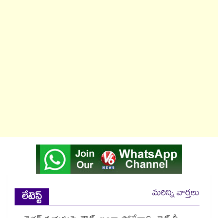
మరిన్ని వార్తలు
లేటెస్ట్