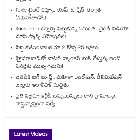
Toxic ట్రైలర్ రివ్యూ.. యష్ ‘టాక్సిక్’ తర్వాత
ఏమైపోతాడో..!
Samantha: కన్నీళ్లు పెట్టుకున్న సమంత.. వైరల్ వీడియో
చూసి ఫ్యాన్స్ ఎమోషనల్!
పెద్ది కుటుంబానికి రూ.2 కోట్ల 25 లక్షలు
హైదరాబాద్⁪లో వాటర్ ట్యాంకర్ బుక్ చేస్తున్న ఇంటి
ఓనర్లకు ముఖ్య గమనిక
బీజేపీకి బిగ్ బూస్ట్.. మహిళా రిజర్వేషన్, డీలిమిటేషన్
బిల్లుకు అకాలీదళ్ మద్దతు
ప్రతి పల్లెకూ ఆర్టీసీ బస్సు..బస్సులు రాని గ్రామాలపై..
రాష్ట్రవ్యాప్తంగా సర్వే
Latest Videos