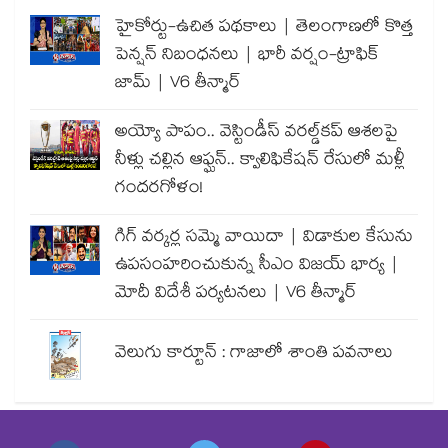
హైకోర్టు-ఉచిత పథకాలు | తెలంగాణలో కొత్త
పెన్షన్ నిబంధనలు | భారీ వర్షం-ట్రాఫిక్
జామ్ | V6 తీన్మార్
అయ్యో పాపం.. వెస్టిండీస్ వరల్డ్‌కప్ ఆశలపై
నీళ్లు చల్లిన ఆఫ్ఘన్.. క్వాలిఫికేషన్ రేసులో మళ్లీ
గందరగోళం!
గిగ్ వర్కర్ల సమ్మె వాయిదా | విడాకుల కేసును
ఉపసంహరించుకున్న సీఎం విజయ్ భార్య |
మోదీ విదేశీ పర్యటనలు | V6 తీన్మార్
వెలుగు కార్టూన్ : గాజాలో శాంతి పవనాలు