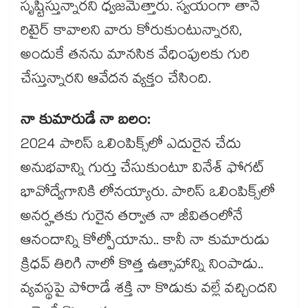
సృష్టిస్తున్నారని ధ్వజమెత్తారు. స్వయంగా తానే
రిటైర్ కావాలని వారు కోరుకుంటున్నారని,
అందుకే తనను మానసిక వేధింపులకు గురి
చేస్తున్నారని ఆవేదన వ్యక్తం చేసింది.
నా కుమారుడే నా బలం:
2024 పారిస్ ఒలింపిక్స్‌లో ఎదురైన చేదు
అనుభవాన్ని గుర్తు చేసుకుంటూ వినేశ్ ఫోగట్
భావోద్వేగానికి లోనయ్యారు. పారిస్ ఒలింపిక్స్‌లో
అనర్హతకు గురైన తర్వాత నా జీవితంలోనే
ఆనందాన్ని కోల్పోయాను.. కానీ నా కుమారుడు
క్రిధవ్ తిరిగి నాలో కొత్త ఉత్సాహాన్ని నింపాడు..
వ్యవస్థపై పోరాడే శక్తి నా కొడుకు వల్లే వచ్చిందని