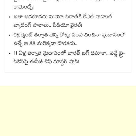
కామెంట్స్!
అలా ఆడకూడదు మియా: సిరాజ్‌కి కేఎల్ రాహుల్
బ్యాటింగ్ పాఠాలు.. వీడియో వైరల్!
రిటైర్మెంట్ తర్వాత ఎన్ని కోట్లు సంపాదించినా మైదానంలో
వచ్చే ఆ కిక్ మరెక్కడా దొరకదు..
11 ఏళ్ల తర్వాత మైదానంలో భారత్ బిగ్ ధమాకా.. వన్డే ట్రై-
సిరీస్‌పై ఈసీబీ చీఫ్ మాస్టర్ ప్లాన్!