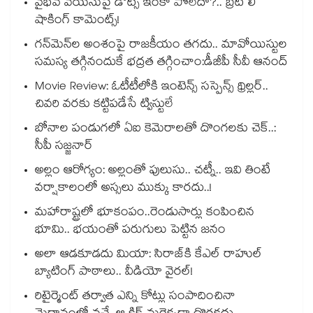
వైభవ్ వయసుపై డౌట్స్ ఇంకా పోలేదా?.. బ్రెట్ లీ
షాకింగ్ కామెంట్స్!
గన్⁭మెన్⁭ల అంశంపై రాజకీయం తగదు.. మావోయిస్టుల
సమస్య తగ్గినందుకే భద్రత తగ్గించాం:డీజీపీ సీవీ ఆనంద్
Movie Review: ఓటీటీలోకి ఇంటెన్స్ సస్పెన్స్ థ్రిల్లర్..
చివరి వరకు కట్టిపడేసే ట్విస్టులే
బోనాల పండుగలో ఏఐ కెమెరాలతో దొంగలకు చెక్..:
సీపీ సజ్జనార్
అల్లం ఆరోగ్యం: అల్లంతో పులుసు.. చట్నీ.. ఇవి తింటే
వర్షాకాలంలో అస్సలు ముక్కు కారదు..!
మహారాష్ట్రలో భూకంపం..రెండుసార్లు కంపించిన
భూమి.. భయంతో పరుగులు పెట్టిన జనం
అలా ఆడకూడదు మియా: సిరాజ్‌కి కేఎల్ రాహుల్
బ్యాటింగ్ పాఠాలు.. వీడియో వైరల్!
రిటైర్మెంట్ తర్వాత ఎన్ని కోట్లు సంపాదించినా