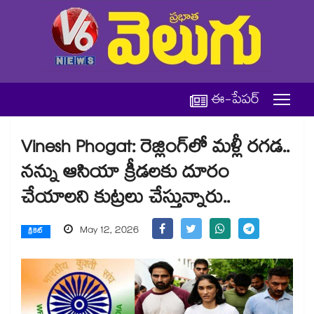
ఈ-పేపర్
Vinesh Phogat: రెజ్లింగ్‌లో మళ్లీ రగడ..
నన్ను ఆసియా క్రీడలకు దూరం
చేయాలని కుట్రలు చేస్తున్నారు..
May 12, 2026
క్రికెట్