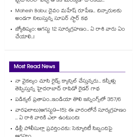
మైదానంలో వచ్చే ఆ కిక్ మరెక్కడా దొరకదు..
Mahesh Babu: దైవం మహేష్ రూపేణ.. చిన్నారులకు
అండగా నిలుస్తున్న సూపర్ స్టార్ కథ
జ్యోతిష్యం: ఆగస్టు 12 సూర్యగ్రహణం.. ఏ రాశి వారు ఏం
చేయాలి..!
Most Read News
నా వైకల్యం చూసి రైడ్స్ క్యాన్సిల్ చేస్తున్నరు.. కన్నీళ్లు
తెప్పిస్తున్న హైదరాబాద్ రాపిడో రైడర్ గాథ
పడిక్కల్‌‌ ప్రతాపం..ఇండియా తొలి ఇన్నింగ్స్‌‌లో 357/6
వారఫలాలు(ఆగస్టు9–15): ఈ వారంలోనే సూర్యగ్రహణం
.. ఏ రాశి వారికి ఎలా ఉంటుంది!
ఢిల్లీ పోలీసుల్లా ప్రవర్తించకు: సెక్యూరిటీ సిబ్బందిపై
ఆగ్రహం