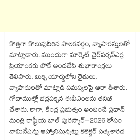
కొత్తగా కొలువుదీరిన పాలకవర్గం, వ్యాపారస్తులతో
మాట్లాడారు. ముందుగా మార్కెట్​ చైర్​పర్సన్​ఎర్ర
ప్రియాంకకు బొకే అందజేసి శుభాకాంక్షలు
తెలిపారు. మిర్చి యార్డులోని రైతులు,
వ్యాపారులతో మాట్లాడి సమస్యలపై ఆరా తీశారు.
గోదాముల్లో భద్రపర్చిన ఈవీఎంలను తనిఖీ
చేశారు. కాగా, కేంద్ర ప్రభుత్వం అందించే ప్రధాన్​
మంత్రి రాష్ట్రీయ బాల్​ పురస్కార్​–2026 కోసం
నామినేషన్లు ఆహ్వానిస్తున్నట్లు కలెక్టర్​ సత్యశారద