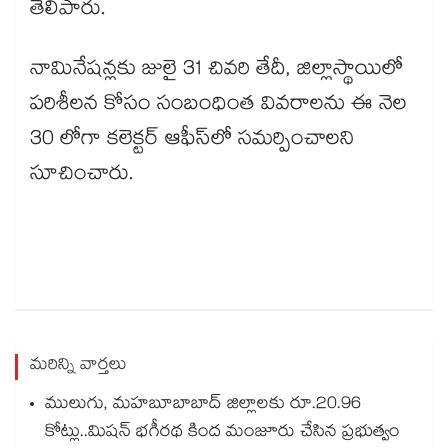
తెలిపారు.
నామినేషన్లకు జులై 31 చివరి తేదీ, జిల్లాస్థాయిలో
పరిశీలన కోసం సంబంధింత వివరాలను ఈ నెల
30 లోగా కలెక్టర్​ ఆఫీస్​లో సమర్పించాలని
సూచించారు.
మరిన్ని వార్తలు
ములుగు, మహబూబాబాద్ జిల్లాలకు రూ.20.96
కోట్లు..మిషన్ భగీరథ కింద మంజూరు చేసిన ప్రభుత్వం