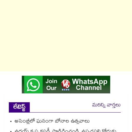
మరిన్ని వార్తలు
లేటెస్ట్
అసెంబ్లీలో ఘనంగా బోనాల ఉత్సవాలు