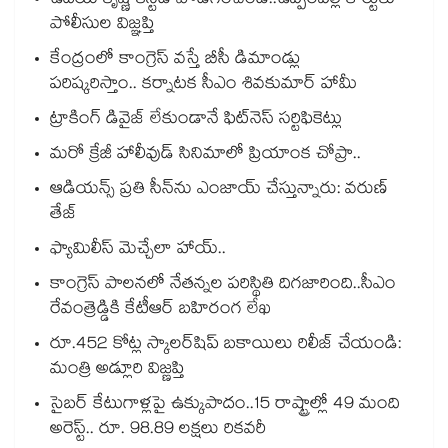
ఉదయ్‌‌ కృష్ణ కస్టడీ పొడిగించండి..ఉప్పరపల్లి కోర్టుకు
పోలీసుల విజ్ఞప్తి
కేంద్రంలో కాంగ్రెస్ వస్తే బీసీ డిమాండ్లు
పరిష్కరిస్తాం.. కర్నాటక సీఎం శివకుమార్ హామీ
ట్రాకింగ్ డివైజ్ లేకుండానే ఫిట్‌‌నెస్ సర్టిఫికెట్లు
మరో క్రేజీ హాలీవుడ్‌‌ సినిమాలో ప్రియాంక చోప్రా..
ఆడియన్స్‌‌ ప్రతి సీన్⁭ను ఎంజాయ్ చేస్తున్నారు: వరుణ్
తేజ్
ఫ్యామిలీస్‌‌ మెచ్చేలా హాయ్..
కాంగ్రెస్ పాలనలో నేతన్నల పరిస్థితి దిగజారింది..సీఎం
రేవంత్రెడ్డికి కేటీఆర్ బహిరంగ లేఖ
రూ.452 కోట్ల స్కాలర్‌‌షిప్ బకాయిలు రిలీజ్ చేయండి:
మంత్రి అడ్లూరి విజ్ణప్తి
సైబర్ కేటుగాళ్లపై ఉక్కుపాదం..15 రాష్ట్రాల్లో 49 మంది
అరెస్ట్.. రూ. 98.89 లక్షలు రికవరీ