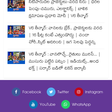
నీటిపారుదల ప్రాజెక్టులు-వరద నీరు | ధరల
పెంపు-చమురు, ఎలక్ట్రానిక్స్ | బాలిక
క్షమాపణ-ప్రధాని మోదీ | V6 తీన్మార్
V6 తీన్మార్: వానలకు బ్రేక్.. ప్రాజెక్టులకు వరద
| 16 ఫీట్ల కంటే ఎత్తుండొద్దు | చందా
చోరీ..స్కిట్ అదిరింది | ఇగ సెలవు పెద్దన్న
V6 తీన్మార్ : వానలొచ్చే...రైతులు మురిసే... |
ముసురు పట్టిన పట్నం | ఇడియట్స్...అంధ
భక్త్ | సర్కార్ బడిలో చికెన్ బిర్యానీ
Facebook
Twitter
Instagram
YouTube
WhatsApp