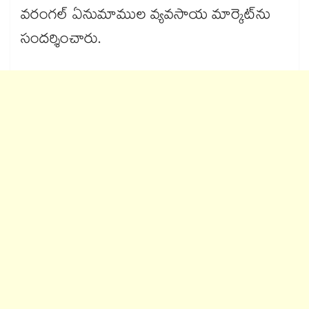
వరంగల్​ ఏనుమాముల వ్యవసాయ మార్కెట్​ను
సందర్శించారు.