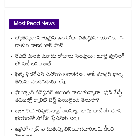
Most Read News
జ్యోతిష్యం: సూర్యగ్రహణం రోజు చతుర్గ్రహ యోగం.. ఈ
రాశుల వారికి జాక్ పాట్!
రేపటి నుంచి మూడు రోజులు సెలవులు : టూర్ల ప్లానింగ్
లో సిటీ జనం బిజీ
ఫిల్మ్ ఫెడరేషన్ సహాయ నిరాకరణ.. జానీ మాస్టర్ భార్య
తీరును ఎండగడుతూ లేఖ
ఫార్చ్యూన్ సన్‌ఫ్లవర్ ఆయిల్ వాడుతున్నారా.. ఫుడ్ సేఫ్టీ
తనిఖీల్లో క్వాలిటీ టెస్ట్ ఫెయిలైంది తెలుసా?
ఇలా తయారవుతున్నారేంటమ్మా.. భార్య చాటింగ్ చూసి
భయంతో పోలీస్ స్టేషన్⁫కు భర్త !
ఇళ్లలో గ్యాస్ వాడుతున్న వినియోగదారులకు కీలక