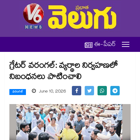
ఈ-పేపర్
గ్రేటర్ వరంగల్: వ్యర్థాల నిర్వహణలో
నిబంధనలు పాటించాలి
June 10, 2026
వరంగల్