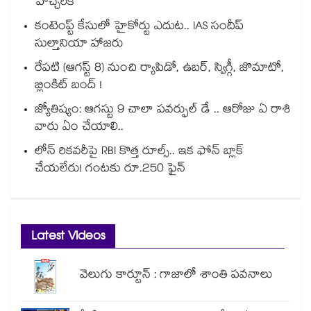
హెచ్చరిక
కంటెంప్ట్ కేసులో హైకోర్టు ఎదుట.. IAS సందీప్
సుల్తానియా హాజరు
రేపటి (ఆగస్ట్ 8) నుంచి ర్యాపిడో, ఉబర్, స్విగ్గీ, జొమాటో,
బ్లింకిట్ బంద్ !
జ్యోతిష్యం: ఆగస్టు 9 చాలా పవర్ఫుల్ డే .. ఆరోజు ఏ రాశి
వారు ఏం చేయాలి..
లోన్ రికవరీపై RBI కొత్త రూల్స్.. ఇక ఫోన్ బ్లాక్
చేయలేరు! గంటకు రూ.250 ఫైన్
Latest Videos
వెలుగు కార్టూన్ : గాజాలో శాంతి పవనాలు