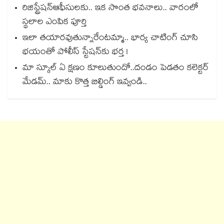
రిజిస్ట్రేషన్ఆఫీసులకు.. ఇక సొంత భవనాలు.. వారంలో
స్థలాల ఎంపిక పూర్తి
ఇలా తయారవుతున్నారేంటమ్మా.. భార్య చాటింగ్ చూసి
భయంతో పోలీస్ స్టేషన్⁫కు భర్త !
మా స్కూల్ ఏ క్షణం కూలుతుందో..దండం పెడతం కలెక్టర్
మేడమ్.. మాకు కొత్త బిల్డింగ్ ఇవ్వండి..