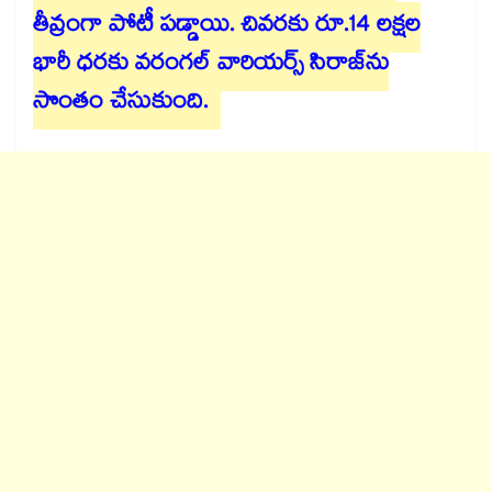
తీవ్రంగా పోటీ పడ్డాయి. చివరకు రూ.14 లక్షల
భారీ ధరకు వరంగల్ వారియర్స్ సిరాజ్‎ను
సొంతం చేసుకుంది.