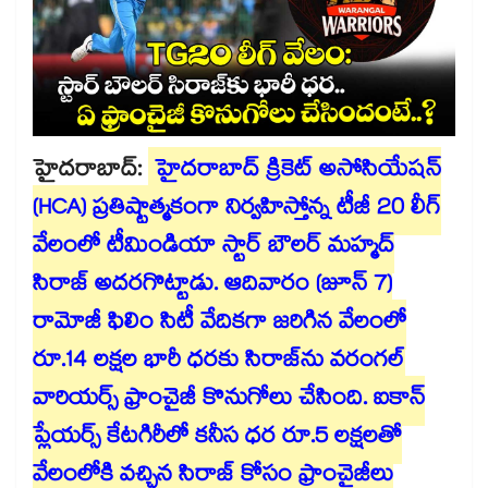
హైదరాబాద్:
హైదరాబాద్ క్రికెట్ అసోసియేషన్
(HCA) ప్రతిష్టాత్మకంగా నిర్వహిస్తోన్న టీజీ 20 లీగ్
వేలంలో టీమిండియా స్టార్ బౌలర్ మహ్మద్
సిరాజ్ అదరగొట్టాడు. ఆదివారం (జూన్ 7)
రామోజీ ఫిలిం సిటీ వేదికగా జరిగిన వేలంలో
రూ.14 లక్షల భారీ ధరకు సిరాజ్‎ను వరంగల్
వారియర్స్ ఫ్రాంచైజీ కొనుగోలు చేసింది. ఐకాన్
ప్లేయర్స్ కేటగిరీలో కనీస ధర రూ.5 లక్షలతో
వేలంలోకి వచ్చిన సిరాజ్ కోసం ఫ్రాంచైజీలు