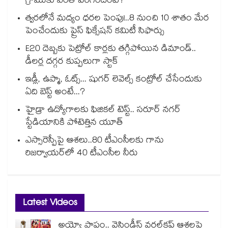
గ్రాముకు ఎంత పెరిగిందంటే?
త్వరలోనే మద్యం ధ‌‌ర‌‌ల పెంపు!..8 నుంచి 10 శాతం మేర
పెంచేందుకు ప్రైస్ ఫిక్సేష‌‌న్ క‌‌మిటీ సిఫార్సు
E20 దెబ్బకు పెట్రోల్ కార్లకు తగ్గిపోయిన డిమాండ్..
డీలర్ల దగ్గర కుప్పలుగా స్టాక్
ఇడ్లీ, ఉప్మా, ఓట్స్... షుగర్ లెవెల్స్ కంట్రోల్ చేసేందుకు
ఏది బెస్ట్ అంటే...?
హైడ్రా ఉద్యోగాలకు ఫిజికల్ టెస్ట్.. సరూర్ నగర్
స్టేడియానికి పోటెత్తిన యూత్
ఎస్సారెస్పీపై ఆశలు..80 టీఎంసీలకు గాను
రిజర్వాయర్‌‌‌‌‌‌‌‌‌‌‌‌‌‌‌‌లో 40 టీఎంసీల నీరు
Latest Videos
అయ్యో పాపం.. వెస్టిండీస్ వరల్డ్‌కప్ ఆశలపై