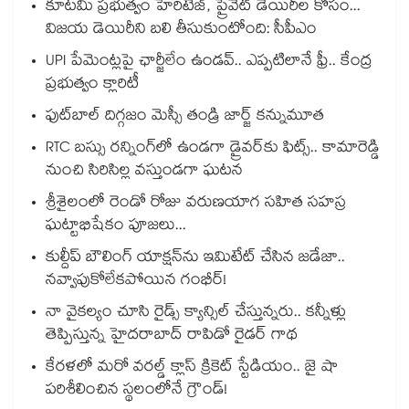
కూటమి ప్రభుత్వం హెరిటేజ్, ప్రైవేట్ డెయిరీల కోసం...
విజయ డెయిరీని బలి తీసుకుంటోంది: సీపీఎం
UPI పేమెంట్లపై ఛార్జీలేం ఉండవ్.. ఎప్పటిలానే ఫ్రీ.. కేంద్ర
ప్రభుత్వం క్లారిటీ
ఫుట్‎బాల్ దిగ్గజం మెస్సీ తండ్రి జార్జ్ కన్నుమూత
RTC బస్సు రన్నింగ్⁫లో ఉండగా డ్రైవర్‌కు ఫిట్స్.. కామారెడ్డి
నుంచి సిరిసిల్ల వస్తుండగా ఘటన
శ్రీశైలంలో రెండో రోజు వరుణయాగ సహిత సహస్ర
ఘట్టాభిషేకం పూజలు...
కుల్దీప్ బౌలింగ్ యాక్షన్‌ను ఇమిటేట్ చేసిన జడేజా..
నవ్వాపుకోలేకపోయిన గంభీర్!
నా వైకల్యం చూసి రైడ్స్ క్యాన్సిల్ చేస్తున్నరు.. కన్నీళ్లు
తెప్పిస్తున్న హైదరాబాద్ రాపిడో రైడర్ గాథ
కేరళలో మరో వరల్డ్ క్లాస్ క్రికెట్ స్టేడియం.. జై షా
పరిశీలించిన స్థలంలోనే గ్రౌండ్!