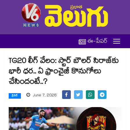
ఈ-పేపర్
TG20 లీగ్ వేలం: స్టార్ బౌలర్ సిరాజ్‎కు
భారీ ధర.. ఏ ఫ్రాంచైజీ కొనుగోలు
చేసిందంటే..?
June 7, 2026
క్రికెట్