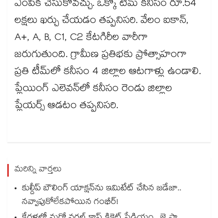
ఎంపిక చేసుకోవచ్చు. ఒక్కో టీమ్ కనీసం రూ.54
లక్షలు ఖర్చు చేయడం తప్పనిసరి. వేలం ఐకాన్,
A+, A, B, C1, C2 కేటగిరీల వారీగా
జరుగుతుంది. గ్రామీణ ప్రతిభకు ప్రోత్సాహంగా
ప్రతి టీమ్‎లో కనీసం 4 జిల్లాల ఆటగాళ్లు ఉండాలి.
ప్లేయింగ్ ఎలెవన్‌లో కనీసం రెండు జిల్లాల
ప్లేయర్స్ ఆడటం తప్పనిసరి.
మరిన్ని వార్తలు
కుల్దీప్ బౌలింగ్ యాక్షన్‌ను ఇమిటేట్ చేసిన జడేజా..
నవ్వాపుకోలేకపోయిన గంభీర్!