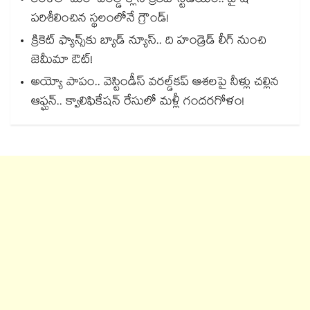
కేరళలో మరో వరల్డ్ క్లాస్ క్రికెట్ స్టేడియం.. జై షా
పరిశీలించిన స్థలంలోనే గ్రౌండ్!
క్రికెట్ ఫ్యాన్స్‌కు బ్యాడ్ న్యూస్.. ది హండ్రెడ్ లీగ్ నుంచి
జెమీమా ఔట్!
అయ్యో పాపం.. వెస్టిండీస్ వరల్డ్‌కప్ ఆశలపై నీళ్లు చల్లిన
ఆఫ్ఘన్.. క్వాలిఫికేషన్ రేసులో మళ్లీ గందరగోళం!