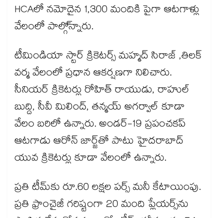
HCAలో నమోదైన 1,300 మందికి పైగా ఆటగాళ్లు
వేలంలో పాల్గొ్న్నారు.
టీమిండియా స్టార్ క్రికెటర్స్ మహ్మద్ సిరాజ్ ,తిలక్
వర్మ వేలంలో ప్రధాన ఆకర్షణగా నిలిచారు.
సీనియర్ క్రికెటర్లు రోహిత్ రాయుడు, రాహుల్
బుద్ది, సీవీ మిలింద్, తన్మయ్ అగర్వాల్ కూడా
వేలం బరిలో ఉన్నారు. అండర్-19 ప్రపంచకప్
ఆటగాడు ఆరోన్ జార్జ్‌తో పాటు హైదరాబాద్
యువ క్రికెటర్లు కూడా వేలంలో ఉన్నారు.
ప్రతి టీమ్‎కు రూ.60 లక్షల పర్స్ మనీ కేటాయింపు.
ప్రతి ఫ్రాంచైజీ గరిష్టంగా 20 మంది ప్లేయర్స్‎ను