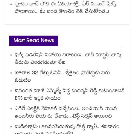
హైదరాబాద్ లోని ఈ ఏరియాల్లో.. ఫేక్ నంబర్ ప్లేట్స్
దొరికాయి... మీ బండి కొంచెం చెక్ చేసుకోండి..!
Most Read News
ఫిల్మ్ ఫెడరేషన్ సహాయ నిరాకరణ.. జానీ మాస్టర్ భార్య
తీరును ఎండగడుతూ లేఖ
జూరాల 32 గేట్లు ఓపెన్.. శ్రీశైలం ప్రాజెక్టుకు నీరు
విడుదల
దివంగత మాజీ ఎమ్మెల్యే పెద్ద సుదర్శన్ రెడ్డి కుటుంబానికి
BRS భారీ ఆర్థిక సాయం
ఎగిరే ఎలక్ట్రిక్ వెహికల్ వచ్చేసింది.. ఇండియన్ యువ
ఇంజనీరు తయారు చేశాడు.. టెస్ట్ సక్సెస్ అయింది
మిడిల్‌క్లాస్‌ని కలవరపెడుతున్న గోల్డ్ ర్యాలీ.. శనివారం