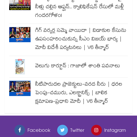
నీళ్లు చల్లిన ఆఫ్ఘన్.. క్వాలిఫికేషన్ రేసులో మళ్లీ
గందరగోళం!
గిగ్ వర్కర్ల సమ్మె వాయిదా | విడాకుల కేసును
ఉపసంహరించుకున్న సీఎం విజయ్ భార్య |
మోదీ విదేశీ పర్యటనలు | V6 తీన్మార్
వెలుగు కార్టూన్ : గాజాలో శాంతి పవనాలు
నీటిపారుదల ప్రాజెక్టులు-వరద నీరు | ధరల
పెంపు-చమురు, ఎలక్ట్రానిక్స్ | బాలిక
క్షమాపణ-ప్రధాని మోదీ | V6 తీన్మార్
Facebook
Twitter
Instagram