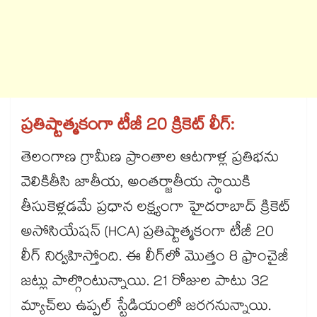
ప్రతిష్టాత్మకంగా టీజీ 20 క్రికెట్ లీగ్:
తెలంగాణ గ్రామీణ ప్రాంతాల ఆటగాళ్ల ప్రతిభను
వెలికితీసి జాతీయ, అంతర్జాతీయ స్థాయికి
తీసుకెళ్లడమే ప్రధాన లక్ష్యంగా హైదరాబాద్ క్రికెట్
అసోసియేషన్ (HCA) ప్రతిష్టాత్మకంగా టీజీ 20
లీగ్ నిర్వహిస్తోంది. ఈ లీగ్‎లో మొత్తం 8 ఫ్రాంచైజీ
జట్లు పాల్గొంటున్నాయి. 21 రోజుల పాటు 32
మ్యాచ్‌లు ఉప్పల్ స్టేడియంలో జరగనున్నాయి.