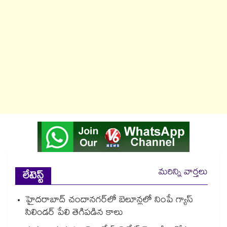
మరిన్ని వార్తలు
లేటెస్ట్
హైదరాబాద్⁪ చందానగర్⁫లో బెలూన్లలో నింపే గ్యాస్
సిలిండర్ పేలి తెగిపడిన కాలు