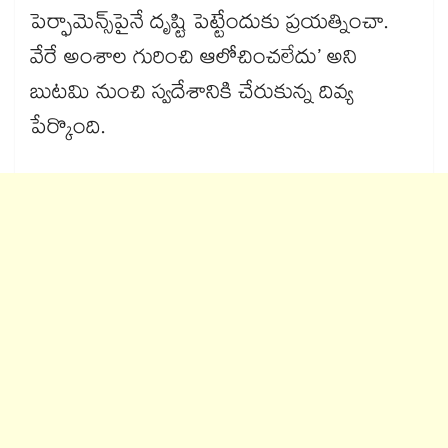
పెర్ఫామెన్స్‌‌‌‌‌‌‌‌పైనే దృష్టి పెట్టేందుకు ప్రయత్నించా.
వేరే అంశాల గురించి ఆలోచించలేదు’ అని
బుటమి నుంచి స్వదేశానికి చేరుకున్న దివ్య
పేర్కొంది.