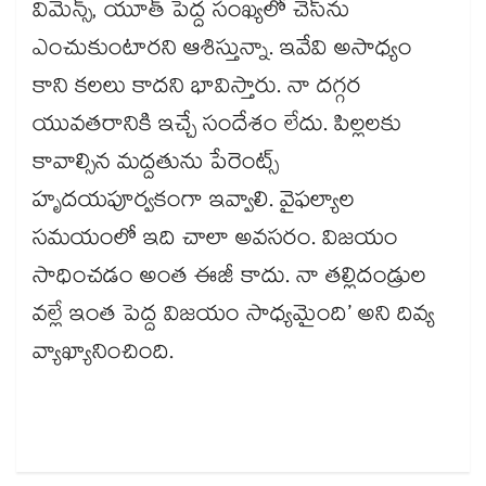
విమెన్స్‌‌‌‌‌‌‌‌, యూత్‌‌‌‌‌‌‌‌ పెద్ద సంఖ్యలో చెస్‌‌‌‌‌‌‌‌ను
ఎంచుకుంటారని ఆశిస్తున్నా. ఇవేవి అసాధ్యం
కాని కలలు కాదని భావిస్తారు. నా దగ్గర
యువతరానికి ఇచ్చే సందేశం లేదు. పిల్లలకు
కావాల్సిన మద్దతును పేరెంట్స్‌‌‌‌‌‌‌‌
హృదయపూర్వకంగా ఇవ్వాలి. వైఫల్యాల
సమయంలో ఇది చాలా అవసరం. విజయం
సాధించడం అంత ఈజీ కాదు. నా తల్లిదండ్రుల
వల్లే ఇంత పెద్ద విజయం సాధ్యమైంది’ అని దివ్య
వ్యాఖ్యానించింది.