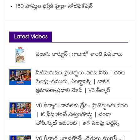
150 పోస్టుల భర్తీకి హైడ్రా నోటిఫికేషన్
Latest Videos
వెలుగు కార్టూన్ : గాజాలో శాంతి పవనాలు
నీటిపారుదల ప్రాజెక్టులు-వరద నీరు | ధరల
పెంపు-చమురు, ఎలక్ట్రానిక్స్ | బాలిక
క్షమాపణ-ప్రధాని మోదీ | V6 తీన్మార్
V6 తీన్మార్: వానలకు బ్రేక్.. ప్రాజెక్టులకు వరద
| 16 ఫీట్ల కంటే ఎత్తుండొద్దు | చందా
చోరీ..స్కిట్ అదిరింది | ఇగ సెలవు పెద్దన్న
V6 తీన్మార్ : వానలొచ్చే...రైతులు మురిసే... |