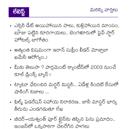
మరిన్ని వార్తలు
లేటెస్ట్
ఎక్సైరీ డేట్ అయిపోయిన పాలు, కుళ్లిపోయిన మాంసం,
బూజు పట్టిన కూరగాయలు.. బెంగళూరులో ఫైవ్ స్టార్
హోటల్స్ బాగోతం
అత్యంత విషమంగా ఇరాన్ సుప్రీం లీడర్ మోజ్తాబా
ఖమేనీ ఆరోగ్యం..!
మీకు తెలుసా ? పార్లమెంట్ క్యాంటీన్⁪లో 2003 నుంచే
కూల్ డ్రింక్స్ బ్యాన్ !
ట్యాటూ ఛేదించిన మర్డర్ మిస్టరీ... ఏడేళ్ల కిందటి కేసులో
షాకింగ్ నిజాలు ...
ఫిల్మ్ ఫెడరేషన్ సహాయ నిరాకరణ.. జానీ మాస్టర్ భార్య
తీరును ఎండగడుతూ లేఖ
బీదర్–యశ్వంత్ పూర్ ట్రైన్‎కు తప్పిన పెను ప్రమాదం..
ఇంజన్‎లో ఒక్కసారిగా చెలరేగిన పొగలు