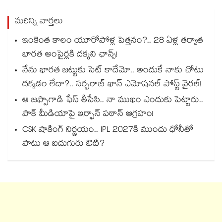
మరిన్ని వార్తలు
ఇంకెంత కాలం యూరోపోళ్ల పెత్తనం?.. 28 ఏళ్ల తర్వాత
భారత అంపైర్లకి దక్కని ఛాన్స్!
నేను భారత జట్టుకు సెట్ కాదేమో.. అందుకే నాకు చోటు
దక్కడం లేదా?.. సర్ఫరాజ్ ఖాన్ ఎమోషనల్ పోస్ట్ వైరల్!
ఆ జఫ్పాగాడి ఫేస్ తీసేసి.. నా ముఖం ఎందుకు పెట్టారు..
పాక్ మీడియాపై ఇర్ఫాన్ పఠాన్ ఆగ్రహం!
CSK షాకింగ్ నిర్ణయం.. IPL 2027కి ముందు ధోనీతో
పాటు ఆ ఐదుగురు ఔట్?