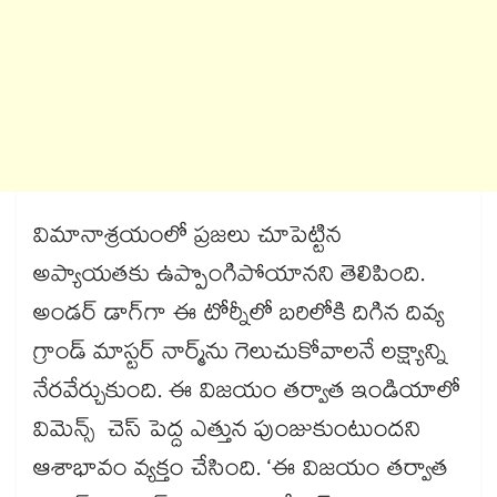
విమానాశ్రయంలో ప్రజలు చూపెట్టిన
అప్యాయతకు ఉప్పొంగిపోయానని తెలిపింది.
అండర్‌‌‌‌‌‌‌‌ డాగ్‌‌‌‌‌‌‌‌గా ఈ టోర్నీలో బరిలోకి దిగిన దివ్య
గ్రాండ్‌‌‌‌‌‌‌‌ మాస్టర్‌‌‌‌‌‌‌‌ నార్మ్‌‌‌‌‌‌‌‌ను గెలుచుకోవాలనే లక్ష్యాన్ని
నేరవేర్చుకుంది. ఈ విజయం తర్వాత ఇండియాలో
విమెన్స్‌‌‌‌‌‌‌‌ చెస్‌‌‌‌‌‌‌‌ పెద్ద ఎత్తున పుంజుకుంటుందని
ఆశాభావం వ్యక్తం చేసింది. ‘ఈ విజయం తర్వాత