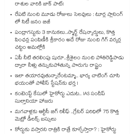
రాశుల వారికి జాక్ పాట్!
రేపటి నుంచి మూడు రోజులు సెలవులు : టూర్ల ప్లానింగ్
లో సిటీ జనం బిజీ
పంద్రాగస్టుకు 3 కానుకలు..స్మార్ట్ రేషన్కార్డులు, కొత్త
పింఛన్ల పంపిణీకి శ్రీకారం అదే రోజు నుంచి గిగ్ వర్కర్ల
చట్టం అమల్లోకి
ఏపీ నీటి తరలింపు షురూ..శ్రీశైలం నుంచి పోతిరెడ్డిపాడు
ద్వారా నీళ్లు తన్నుకుపోతున్న పొరుగు రాష్ట్రం
ఇలా తయారవుతున్నారేంటమ్మా.. భార్య చాటింగ్ చూసి
భయంతో పోలీస్ స్టేషన్⁫కు భర్త !
కంటెంప్ట్ కేసులో హైకోర్టు ఎదుట.. IAS సందీప్
సుల్తానియా హాజరు
మగవాళ్లకు ఆర్టీసీ బిగ్ రిలీఫ్ ..గ్రేటర్ పరిధిలో 75 కొత్త
మెట్రో డీలక్స్ బస్సులు
కోర్టుకు వస్తారని రాత్రికి రాత్రే కూల్చేస్తారా? : హైకోర్టు