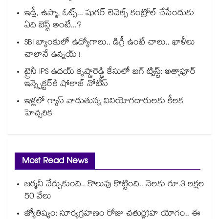
ఇడ్లీ, ఉప్మా, ఓట్స్... షుగర్ లెవెల్స్ కంట్రోల్ చేసేందుకు
ఏది బెస్ట్ అంటే...?
SBI బ్యాంకులో ఉద్యోగాలు.. డిగ్రీ ఉంటే చాలు.. ఖాళీలు
చాలానే ఉన్నయ్ !
ట్రైనీ IPS ఉదయ్ కృష్ణారెడ్డి కేసులో బిగ్ ట్విస్ట్: అత్తాపూర్
ఇన్స్పెక్టర్‎కి షోకాజ్ నోటీస్
ఇళ్లలో గ్యాస్ వాడుతున్న వినియోగదారులకు కీలక
హెచ్చరిక
Most Read News
జర్మనీ నేర్చుకుంది.. కొలువు కొట్టింది.. నెలకు రూ.3 లక్షల
50 వేలు
జ్యోతిష్యం: సూర్యగ్రహణం రోజు చతుర్గ్రహ యోగం.. ఈ