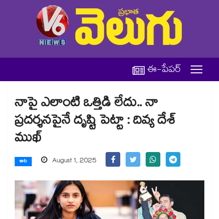
ఈ-పేపర్
నాపై ఎలాంటి ఒత్తిడి లేదు.. నా
ప్రదర్శనపైనే దృష్టి పెట్టా : దివ్య దేశ్
ముఖ్
August 1, 2025
ఆట