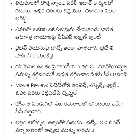
తిరుమలలో కొత్త స్కాం... నకిలీ ఆధార్ కార్డులతో
గదులు...అధిక ధరలకు విక్రయం.. దళారుల ముఠా
అరెస్ట్..
ఎవరినో ఒకరిని బలిపశువును చేయకండి: భారత
ఆటగాళ్ల గాయాలపై వీవీఎస్ లక్ష్మణ్ క్లారిటీ
వైభవ్ వయసుపై డౌట్స్ ఇంకా పోలేదా?.. బ్రెట్ లీ
షాకింగ్ కామెంట్స్!
గన్⁭మెన్⁭ల అంశంపై రాజకీయం తగదు.. మావోయిస్టుల
సమస్య తగ్గినందుకే భద్రత తగ్గించాం:డీజీపీ సీవీ ఆనంద్
Movie Review: ఓటీటీలోకి ఇంటెన్స్ సస్పెన్స్ థ్రిల్లర్..
చివరి వరకు కట్టిపడేసే ట్విస్టులే
బోనాల పండుగలో ఏఐ కెమెరాలతో దొంగలకు చెక్..:
సీపీ సజ్జనార్
అల్లం ఆరోగ్యం: అల్లంతో పులుసు.. చట్నీ.. ఇవి తింటే
వర్షాకాలంలో అస్సలు ముక్కు కారదు..!