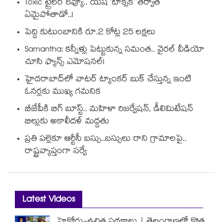
Toxic ట్రైలర్ రివ్యూ.. యష్ ‘టాక్సిక్’ తర్వాత
ఏమైపోతాడో..!
పెద్ది కుటుంబానికి రూ.2 కోట్ల 25 లక్షలు
Samantha: కన్నీళ్లు పెట్టుకున్న సమంత.. వైరల్ వీడియో
చూసి ఫ్యాన్స్ ఎమోషనల్!
హైదరాబాద్⁪లో వాటర్ ట్యాంకర్ బుక్ చేస్తున్న ఇంటి
ఓనర్లకు ముఖ్య గమనిక
బీజేపీకి బిగ్ బూస్ట్.. మహిళా రిజర్వేషన్, డీలిమిటేషన్
బిల్లుకు అకాలీదళ్ మద్దతు
ప్రతి పల్లెకూ ఆర్టీసీ బస్సు..బస్సులు రాని గ్రామాలపై..
రాష్ట్రవ్యాప్తంగా సర్వే
Latest Videos