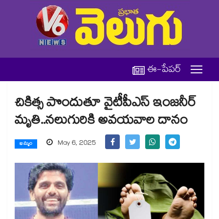
ఈ-పేపర్
చికిత్స పొందుతూ వైటీపీఎస్ ఇంజనీర్
మృతి..నలుగురికి అవయవాల దానం
May 6, 2025
ఖమ్మం