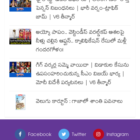
హైకోర్టు-ఉచిత పథకాలు | తెలంగాణలో కొత్త
పెన్షన్ నిబంధనలు | భారీ వర్షం-ట్రాఫిక్
జామ్ | V6 తీన్మార్
అయ్యో పాపం.. వెస్టిండీస్ వరల్డ్‌కప్ ఆశలపై
నీళ్లు చల్లిన ఆఫ్ఘన్.. క్వాలిఫికేషన్ రేసులో మళ్లీ
గందరగోళం!
గిగ్ వర్కర్ల సమ్మె వాయిదా | విడాకుల కేసును
ఉపసంహరించుకున్న సీఎం విజయ్ భార్య |
మోదీ విదేశీ పర్యటనలు | V6 తీన్మార్
వెలుగు కార్టూన్ : గాజాలో శాంతి పవనాలు
Facebook
Twitter
Instagram