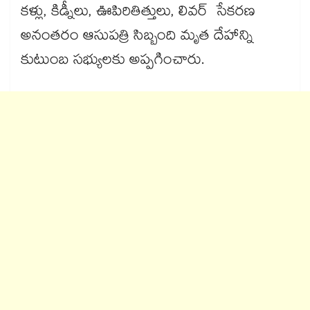
కళ్లు, కిడ్నీలు, ఊపిరితిత్తులు, లివర్ సేకరణ
అనంతరం ఆసుపత్రి సిబ్బంది మృత దేహాన్ని
కుటుంబ సభ్యులకు అప్పగించారు.