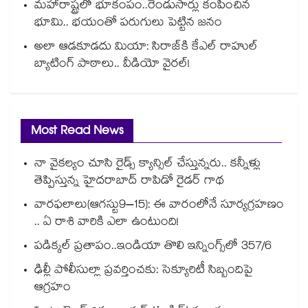
మహారాష్ట్రలో భూకంపం..రెండుసార్లు కంపించిన
భూమి.. భయంతో పరుగులు పెట్టిన జనం
అలా ఆడకూడదు మియా: సిరాజ్‌కి కేఎల్ రాహుల్
బ్యాటింగ్ పాఠాలు.. వీడియో వైరల్!
Most Read News
నా వైకల్యం చూసి రైడ్స్ క్యాన్సిల్ చేస్తున్నరు.. కన్నీళ్లు
తెప్పిస్తున్న హైదరాబాద్ రాపిడో రైడర్ గాథ
వారఫలాలు(ఆగస్టు9–15): ఈ వారంలోనే సూర్యగ్రహణం
.. ఏ రాశి వారికి ఎలా ఉంటుంది!
పడిక్కల్‌‌ ప్రతాపం..ఇండియా తొలి ఇన్నింగ్స్‌‌లో 357/6
ఢిల్లీ పోలీసుల్లా ప్రవర్తించకు: సెక్యూరిటీ సిబ్బందిపై
ఆగ్రహం