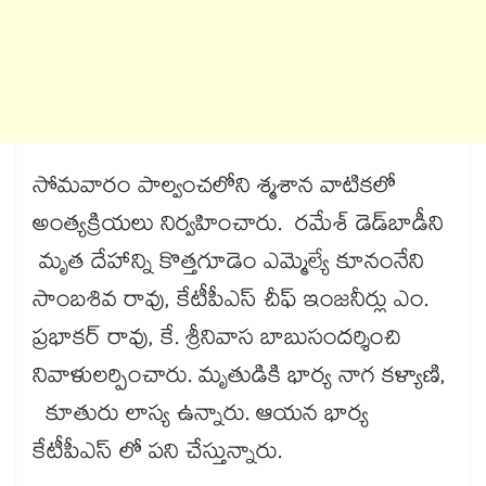
సోమవారం పాల్వంచలోని శ్మశాన వాటికలో
అంత్యక్రియలు నిర్వహించారు. రమేశ్ డెడ్‌బాడీని
మృత దేహాన్ని కొత్తగూడెం ఎమ్మెల్యే కూనంనేని
సాంబశివ రావు, కేటీపీఎస్ చీఫ్ ఇంజనీర్లు ఎం.
ప్రభాకర్ రావు, కే. శ్రీనివాస బాబుసందర్శించి
నివాళులర్పించారు. మృతుడికి భార్య నాగ కళ్యాణి,
కూతురు లాస్య ఉన్నారు. ఆయన భార్య
కేటీపీఎస్ లో పని చేస్తున్నారు.