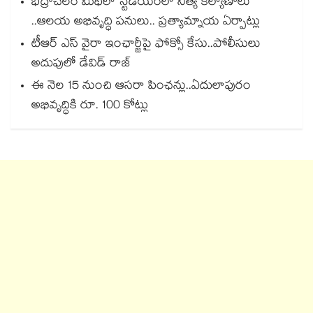
భద్రాచలం మిథిలా స్టేడియంలో నిత్య కల్యాణాలు
..ఆలయ అభివృద్ధి పనులు.. ప్రత్యామ్నాయ ఏర్పాట్లు
టీఆర్ ఎస్ వైరా ఇంఛార్జీపై ఫోక్సో కేసు..పోలీసులు
అదుపులో డేవిడ్ రాజ్
ఈ నెల 15 నుంచి ఆసరా పింఛన్లు..ఏదులాపురం
అభివృద్ధికి రూ. 100 కోట్లు