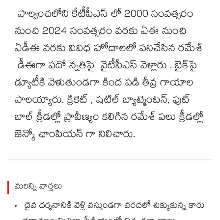
పాల్వంచలోని కేటీపీఎస్ లో 2000 సంవత్సరం
నుంచి 2024 సంవత్సరం వరకు ఏఈ నుంచి
ఏడీఈ వరకు వివిధ హోదాలలో పనిచేసిన రమేశ్
డీఈగా పదో న్నతిపై వైటీపీఎస్ వెళ్లారు . బైక్‌పై
డ్యూటీకి వెళుతుండగా కింద పడి తీవ్ర గాయాల
పాలయ్యారు. క్రికెట్ , షటిల్ బ్యాట్మెంటన్, ఫుట్‌
బాల్ క్రీడల్లో ప్రావీణ్యం కలిగిన రమేశ్ పలు క్రీడల్లో
జెన్కో ఛాంపియన్ గా నిలిచారు.
మరిన్ని వార్తలు
దైవ దర్శనానికి వెళ్లి వస్తుండగా వరదలో చిక్కుకున్న కారు