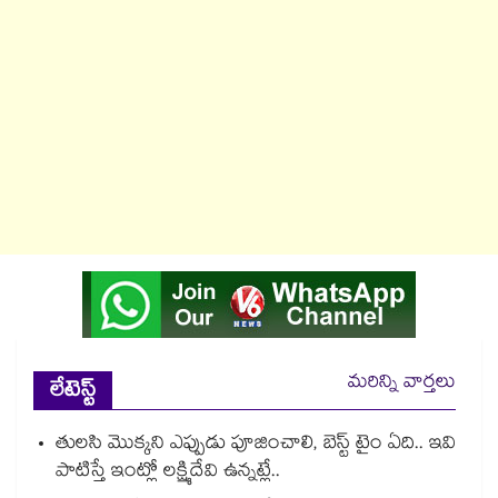
మరిన్ని వార్తలు
లేటెస్ట్
తులసి మొక్కని ఎప్పుడు పూజించాలి, బెస్ట్ టైం ఏది.. ఇవి
పాటిస్తే ఇంట్లో లక్ష్మిదేవి ఉన్నట్లే..