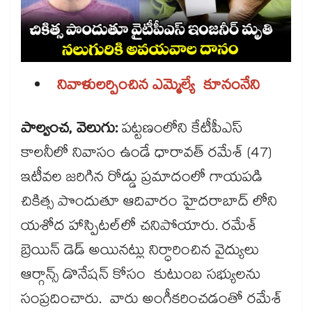
నివాళులర్పించిన ఎమ్మెల్యే కూనంనేని
పాల్వంచ, వెలుగు:
పట్టణంలోని కేటీపీఎస్
కాలనీలో నివాసం ఉండే ధారావత్ రమేశ్ (47)
ఇటీవల జరిగిన రోడ్డు ప్రమాదంలో గాయపడి
చికిత్స పొందుతూ ఆదివారం హైదరాబాద్ లోని
యశోద హాస్పిటల్‌లో చనిపోయారు. రమేశ్
బ్రెయిన్ డెడ్ అయినట్లు నిర్ధారించిన వైద్యులు
ఆర్గాన్స్ డొనేషన్ కోసం కుటుంబ సభ్యులను
సంప్రదించారు. వారు అంగీకరించడంతో రమేశ్