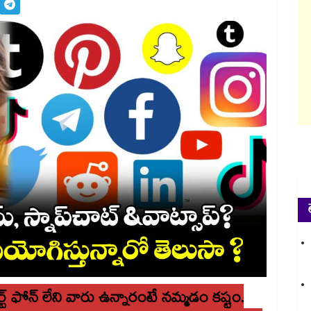
ట్ ఫోన్ లేని వారు ఉన్నారంటే నమ్మడం కష్టం.