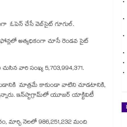
 ఓపెన్ చేసే వెబ్‌సైట్ గూగుల్.
ఫోన్లలో అత్యధికంగా చూసే రెండవ సైట్
eని చుసిన వారి సంఖ్య 5,703,994,371.
ేట్ చేయడానికి మాత్రమే కాకుండా వాటిని చూడటానికి,
నారు. ఇన్‌స్టాగ్రామ్‌లో యూజర్ యాక్టివిటీ
రకారం, మార్చి నెలలో 986,251,232 మంది