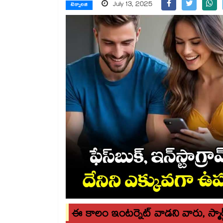
July 13, 2025
టెక్నాలజి
ఈ కాలం ఇంటర్నెట్ వాడని వారు, స్మార్