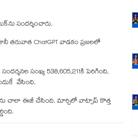
క్‌ను సందర్శించారు.
్, కానీ తరువాత ChatGPT వాడకం ప్రజలలో
T సందర్శనల సంఖ్య 538,605,211కి పెరిగింది,
ందుకే వేసింది.
 చాలా ఈజీ చేసింది. మార్చిలో వాట్సాప్‌ కొత్త
డింది.