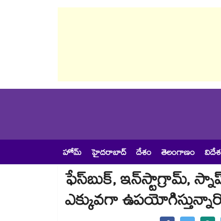
హోమ్
హైదరాబాద్
దేశం
తెలంగాణం
విదే
ఫేస్‌బుక్, ఇన్‌స్టాగ్రామ్, స్
ఎక్కువగా ఉపయోగిస్తున్నార