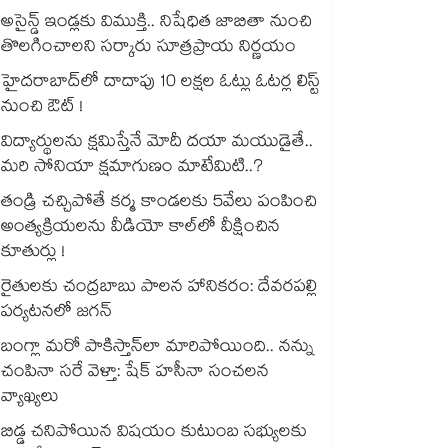
అసైన్డ్ ఇండ్లకు విముక్తి.. నిషేధిత జాబితా నుంచి
తొలగించాలని సర్కారు సూత్రప్రాయ నిర్ణయం
హైదరాబాద్⁫లో దాదాపు 10 లక్షల ఓట్లు ఓటర్ల లిస్ట్
నుంచి ఔట్ !
విద్యార్థులను క్షమిస్తేనే మోదీ దయా మయుడైతే..
మరి సోనియా క్షమాగుణం మాటేమిటి..?
తండ్రి చచ్చిపోతే కర్మ కాండలకు 5వేలు పంపించి
అంత్యక్రియలను వీడియో కాల్⁭లో వీక్షించిన
కూతుర్లు !
రైతులకు చంద్రబాబు పాలన హానికరం: దేవరపల్లి
పర్యటనలో జగన్
బంగ్లా మరో పాకిస్తాన్⁭లా మారిపోయింది.. నన్ను
చంపినా సరే వెళ్తా: షేక్ హసీనా సంచలన
వ్యాఖ్యలు
బిడ్డ చనిపోయిన విషయం కుటుంబ సభ్యులకు