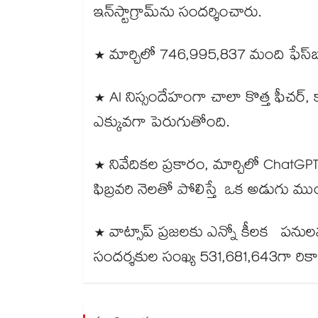
ఇన్‌స్టాగ్రామ్‌ను సందర్శించారు.
* మార్చిలో 746,995,837 మంది ఫేస్‌బు
* AI నిస్సందేహంగా చాలా కొత్త ఫీచర
ఎక్కువగా పెరుగుతోంది.
* నివేదికల ప్రకారం, మార్చిలో ChatGP
ఫిబ్రవరి నెలతో పోలిస్తే ఒక అడుగు ము
* వాట్సాప్ ప్రజలకు ఎన్నో కీలక పనులను
సందర్శకుల సంఖ్య 531,681,643గా రికార్