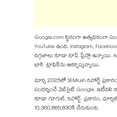
Google.com స్థిరంగా అత్యధికంగా సందర్
YouTube ఉంది. Instagram, Facebo
దిగ్గజాలు కూడా టాప్ ప్లేస్లో ఉన్నాయి.
భారీ ట్రాఫిక్‌ను ఆకర్షిస్తున్నాయి.
మార్చి 2025లో SEMrush రిపోర్ట్ ప్రక
సందర్శించే వెబ్‌సైట్ Google. ఇటీవలి 
కూడా గూగుల్. రిపోర్ట్ ప్రకారం, మార్చిల
10,360,865,830కి చేరుకుంది.