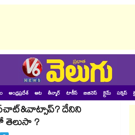
శం
ఆంధ్రప్రదేశ్
ఆట
తీన్మార్
టాకీస్
బిజినెస్
క్రైమ్
సక్సెస్
ల
నాప్‌చాట్&వాట్సాప్? దేనిని
ో తెలుసా ?