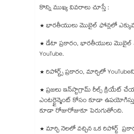
కొన్ని ముఖ్య వివరాలు చూస్తే :
* భారతీయులు మొబైల్ ఫోన్లలో ఎక్కువగా
* డేటా ప్రకారం, భారతీయులు మొబైల్ 
YouTube.
* రిపోర్ట్స్ ప్రకారం, మార్చిలో YouTub
* ప్రజలు ఇన్‌స్టాగ్రామ్‌ రీల్స్‌ క్రియ
ఎంటర్టైన్మెంట్ కోసం కూడా ఉపయోగిస్తున్
కూడా రోజురోజుకూ పెరుగుతోంది.
* మార్చి నెలలో వచ్చిన ఒక రిపోర్ట్ ప్