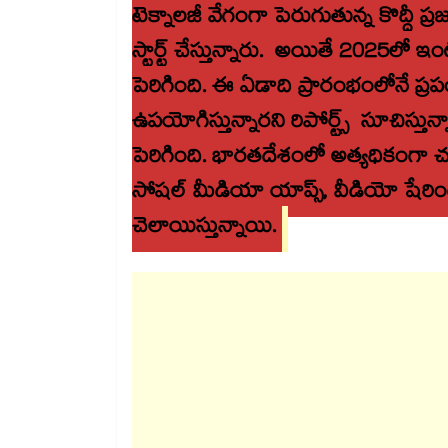
టెక్నాలజీ వేగంగా పెరుగుతున్న కొద్దీ
స్టార్ట్ చేస్తున్నారు. అయితే 2025లో ఇ
పెరిగింది. ఈ ఏడాది ప్రారంభంలోనే ప్రప
ఉపయోగిస్తున్నారని రిపోర్ట్స్ సూచిస్తు
పెరిగింది. భారతదేశంలో అత్యధికంగా చూస
సోషల్ మీడియా యాప్స్, వీడియో షేరింగ్
చెలాయిస్తున్నాయి.