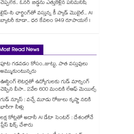
చెప్పలేక.. ఓనర్ బిడ్డను ఎత్తుకెళ్లిన పనిమనిషి
టైప్-సి ఛార్జింగ్⁪తో వస్తున్న కీ ప్యాడ్ మొబైల్.. AI
బ్యాటరీ కూడా.. ధర కేవలం 949 రూపాయలే !
Most Read News
పూట గడవడం కోసం..జుట్టు, పాత వస్తువులు
అమ్ముకుంటున్నరు
ఊస్టింగ్ లెటర్లతో ఉద్యోగులకు గుడ్ మార్నింగ్
చెప్పిన వీసా.. 2వేల 600 మందికి లేఆఫ్ మెయిల్స్
గుడ్ న్యూస్ : వచ్చే మూడు రోజులు కృష్ణా నదికి
భారీగా నీళ్లు
లక్ష కోట్లతో అదానీ AI డేటా సెంటర్ : దేశంలోనే
ప్లేస్ ఫిక్స్ చేశారు