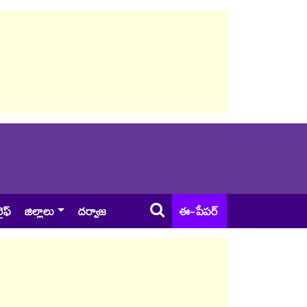
ైఫ్
జిల్లాలు
దర్వాజ
ఈ-పేపర్