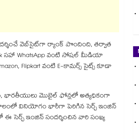
శించే వెబ్‌సైట్‌గా ర్యాంక్ పొందింది, తర్వాత
ok సహా WhatsApp వంటి సోషల్ మీడియా
 Amazon, Flipkart వంటి E-కామర్స్ సైట్స్ కూడా
ారం, భారతీయులు మొబైల్ ఫోన్లలో అత్యధికంగా
కాలంలో వినియోగం భారీగా పెరిగిన సెర్చ్ ఇంజిన్
ో ఈ సెర్చ్ ఇంజిన్‌ సందర్శించిన వారి సంఖ్య