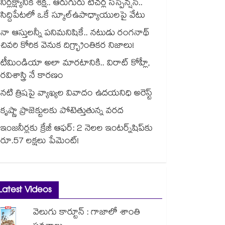
నిర్లక్ష్యానికి శిక్ష.. ఆరుగురు టీచర్ల సస్పెన్షన్..
సిద్దిపేటలో ఒకే స్కూల్ఉపాధ్యాయులపై వేటు
నా ఆస్తులన్నీ పనిమనిషికే.. నటుడు రంగనాథ్
చివరి కోరిక వెనుక దిగ్భ్రాంతికర నిజాలు!
టీమిండియా అలా మారటానికి.. విరాట్ కోహ్లీ,
రవిశాస్త్రి నే కారణం
నటి త్రిషపై వ్యాఖ్యల వివాదం ఉదయనిధి అరెస్ట్
కృష్ణా ప్రాజెక్టులకు పోటెత్తుతున్న వరద
ఇంజనీర్లకు క్రేజీ ఆఫర్: 2 నెలల ఇంటర్న్‌షిప్‌కు
రూ.57 లక్షలు పేమెంట్!
Latest Videos
వెలుగు కార్టూన్ : గాజాలో శాంతి