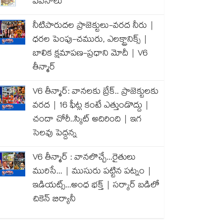
పవనాలు
నీటిపారుదల ప్రాజెక్టులు-వరద నీరు |
ధరల పెంపు-చమురు, ఎలక్ట్రానిక్స్ |
బాలిక క్షమాపణ-ప్రధాని మోదీ | V6
తీన్మార్
V6 తీన్మార్: వానలకు బ్రేక్.. ప్రాజెక్టులకు
వరద | 16 ఫీట్ల కంటే ఎత్తుండొద్దు |
చందా చోరీ..స్కిట్ అదిరింది | ఇగ
సెలవు పెద్దన్న
V6 తీన్మార్ : వానలొచ్చే...రైతులు
మురిసే... | ముసురు పట్టిన పట్నం |
ఇడియట్స్...అంధ భక్త్ | సర్కార్ బడిలో
చికెన్ బిర్యానీ