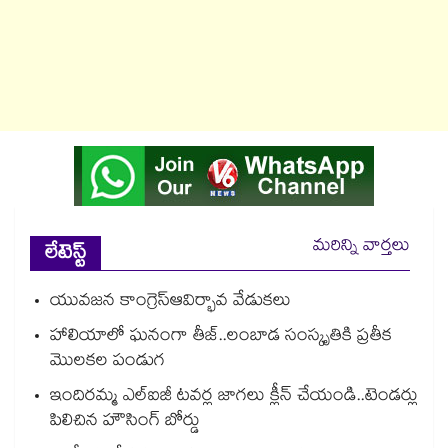
మరిన్ని వార్తలు
లేటెస్ట్
యువజన కాంగ్రెస్ఆవిర్భావ వేడుకలు
హాలియాలో ఘనంగా తీజ్..లంబాడ సంస్కృతికి ప్రతీక
మొలకల పండుగ
ఇందిరమ్మ ఎల్ఐజీ టవర్ల జాగలు క్లీన్ చేయండి..టెండర్లు
పిలిచిన హౌసింగ్ బోర్డు