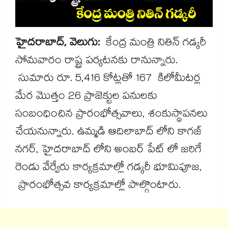
హైదరాబాద్, వెలుగు:
కేంద్ర మంత్రి నితిన్ గడ్కరీ
సోమవారం రాష్ట్ర పర్యటనకు రానున్నారు.
సుమారు రూ. 5,416 కోట్లతో 167 కిలోమీటర్ల
మేర మొత్తం 26 ప్రాజెక్టుల పనులకు
సంబంధించిన ప్రారంభోత్సవాలు, శంకుస్థాపనలు
చేయనున్నారు. ఉమ్మడి ఆదిలాబాద్ లోని కాగజ్
నగర్, హైదరాబాద్ లోని అంబర్ పేట్ లో జరిగే
రెండు వేర్వేరు కార్యక్రమాల్లో గడ్కరీ భూమిపూజ,
ప్రారంభోత్సవ కార్యక్రమాల్లో పాల్గొంటారు.