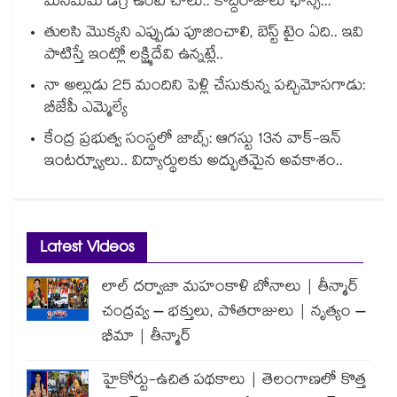
మినిమమ్ డిగ్రీ ఉంటె చాలు.. కొద్దిరోజులు ఛాన్స్...
తులసి మొక్కని ఎప్పుడు పూజించాలి, బెస్ట్ టైం ఏది.. ఇవి
పాటిస్తే ఇంట్లో లక్ష్మిదేవి ఉన్నట్లే..
నా అల్లుడు 25 మందిని పెళ్లి చేసుకున్న పచ్చిమోసగాడు:
బీజేపీ ఎమ్మెల్యే
కేంద్ర ప్రభుత్వ సంస్థలో జాబ్స్: ఆగస్టు 13న వాక్-ఇన్
ఇంటర్వ్యూలు.. విద్యార్థులకు అద్భుతమైన అవకాశం..
Latest Videos
లాల్ దర్వాజా మహంకాళి బోనాలు | తీన్మార్
చంద్రవ్వ – భక్తులు, పోతరాజులు | నృత్యం –
భీమా | తీన్మార్
హైకోర్టు-ఉచిత పథకాలు | తెలంగాణలో కొత్త