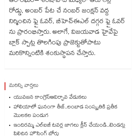
ఆరాంఘర్– శంషాబాద్ మధ్యలో ఆరు లేన్ల
రోడ్డు, అంబర్ పేట చే నంబర్ జంక్షన్ వద్ద
నిర్మించిన ఫ్లై ఓవర్, బీహెచ్ఈఎల్ దగ్గర ఫ్లై ఓవర్
ను ప్రారంభిస్తారు. అలాగే, విజయవాడ హైవేపై
బ్లాక్ స్పాట్ల తొలగింపు ప్రాజెక్టుతోపాటు
మరికొన్నింటికి శంకుస్థాపన చేస్తారు.
మరిన్ని వార్తలు
యువజన కాంగ్రెస్ఆవిర్భావ వేడుకలు
హాలియాలో ఘనంగా తీజ్..లంబాడ సంస్కృతికి ప్రతీక
మొలకల పండుగ
ఇందిరమ్మ ఎల్ఐజీ టవర్ల జాగలు క్లీన్ చేయండి..టెండర్లు
పిలిచిన హౌసింగ్ బోర్డు