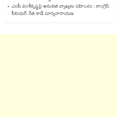
ఎంపీ వంశీకృష్ణపై అనుచిత వ్యాఖ్యలు సహించం : కాంగ్రెస్
సీనియర్ నేత కాడే సూర్యనారాయణ