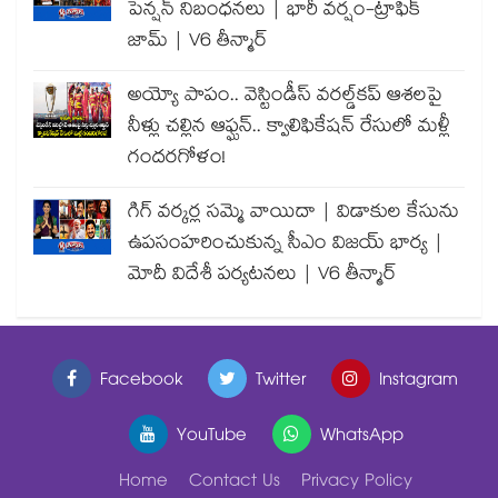
పెన్షన్ నిబంధనలు | భారీ వర్షం-ట్రాఫిక్
జామ్ | V6 తీన్మార్
అయ్యో పాపం.. వెస్టిండీస్ వరల్డ్‌కప్ ఆశలపై
నీళ్లు చల్లిన ఆఫ్ఘన్.. క్వాలిఫికేషన్ రేసులో మళ్లీ
గందరగోళం!
గిగ్ వర్కర్ల సమ్మె వాయిదా | విడాకుల కేసును
ఉపసంహరించుకున్న సీఎం విజయ్ భార్య |
మోదీ విదేశీ పర్యటనలు | V6 తీన్మార్
Facebook
Twitter
Instagram
YouTube
WhatsApp
Home
Contact Us
Privacy Policy