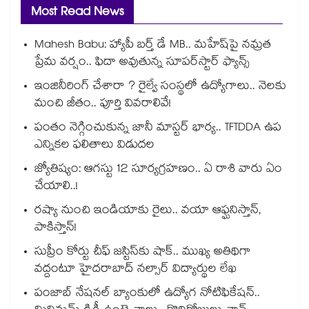
Most Read News
Mahesh Babu: హ్యాపీ బర్త్ డే MB.. మహేష్‌పై నమ్రత
ప్రేమ వర్షం.. ఫిదా అవుతున్న సూపర్‌స్టార్ ఫ్యాన్స్
ఇంజినీరింగ్ చేశారా ? రైల్వే సంస్థలో ఉద్యోగాలు.. నెలకు
మంచి జీతం.. పూర్తి వివరాలివే!
పంతం నెగ్గించుకున్న జానీ మాస్టర్ భార్య.. TFTDDA ఉప
ఎన్నికల ఫలితాలు విడుదల
జ్యోతిష్యం: ఆగస్టు 12 సూర్యగ్రహణం.. ఏ రాశి వారు ఏం
చేయాలి..!
రష్యా నుంచి ఇండియాకు రైలు.. వయా ఆఫ్ఘనిస్తాన్,
పాకిస్తాన్!
సుప్రీం కోర్టు చీఫ్ జస్టిస్⁭కు షాక్.. ముఖ్య అతిథిగా
వద్దంటూ హైదరాబాద్ నల్సార్ విద్యార్థుల లేఖ
పంజాబ్ నేషనల్ బ్యాంకులో ఉద్యోగ నోటిఫికేషన్..