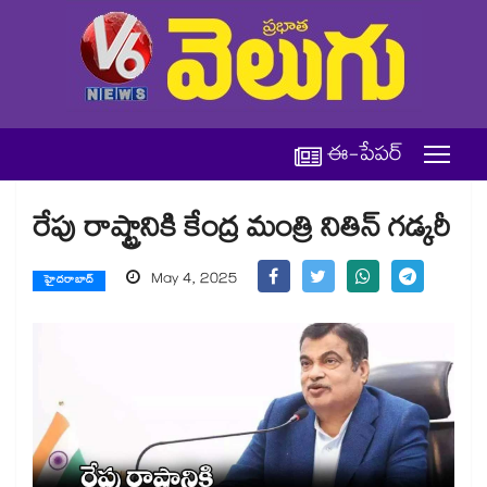
ఈ-పేపర్
రేపు రాష్ట్రానికి కేంద్ర మంత్రి నితిన్ గడ్కరీ
May 4, 2025
హైదరాబాద్