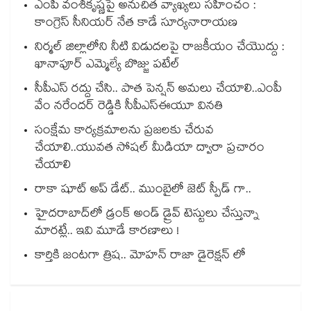
ఎంపీ వంశీకృష్ణపై అనుచిత వ్యాఖ్యలు సహించం :
కాంగ్రెస్ సీనియర్ నేత కాడే సూర్యనారాయణ
నిర్మల్ జిల్లాలోని నీటి విడుదలపై రాజకీయం చేయొద్దు :
ఖానాపూర్ ఎమ్మెల్యే బొజ్జు పటేల్
సీపీఎస్ రద్దు చేసి.. పాత పెన్షన్ అమలు చేయాలి..ఎంపీ
వేం నరేందర్ రెడ్డికి సీపీఎస్‌‌‌‌‌‌‌‌‌‌‌‌‌‌‌‌‌‌‌‌‌‌‌‌‌‌‌‌‌‌‌‌ఈయూ వినతి
సంక్షేమ కార్యక్రమాలను ప్రజలకు చేరువ
చేయాలి..యువత సోషల్ మీడియా ద్వారా ప్రచారం
చేయాలి
రాకా షూట్ అప్ డేట్.. ముంబైలో జెట్ స్పీడ్ గా..
హైదరాబాద్⁫లో డ్రంక్ అండ్ డ్రైవ్ టెస్టులు చేస్తున్నా
మారట్లే.. ఇవి మూడే కారణాలు !
కార్తికి జంటగా త్రిష.. మోహన్ రాజా డైరెక్షన్ లో