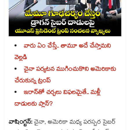
వారు ఏం చేస్తే.. తామూ అదే చేస్తామని
వెల్లడి
చైనా పర్యటన ముగించుకొని అమెరికాకు
చేరుకున్న ట్రంప్
ఇరాన్​తో చర్చలు విఫలమైతే.. మళ్లీ
దాడులకు ప్లాన్?
వాషింగ్టన్:
చైనా, అమెరికా మధ్య పరస్పర సైబర్