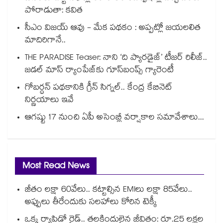
పోరాడుతా: కవిత
సీఎం విజయ్ ఆవు - మేక పథకం : అప్పట్లో జయలలిత
మాదిరిగానే..
THE PARADISE Teaser: నాని ‘ది ప్యారడైజ్‌‌’ టీజర్ రిలీజ్..
జడల్ మాస్ ర్యాంపేజ్‌కు గూస్‌బంప్స్ గ్యారెంటీ
గోబర్ధన్ పథకానికి గ్రీన్ సిగ్నల్.. కేంద్ర కేబినెట్
నిర్ణయాలు ఇవే
ఆగష్టు 17 నుంచి ఏపీ అసెంబ్లీ వర్షాకాల సమావేశాలు...
Most Read News
జీతం లక్షా 60వేలు.. కట్టాల్సిన EMIలు లక్షా 85వేలు..
అప్పులు తీరేందుకు సలహాలు కోరిన టెక్కీ
ఒక్క ర్యాపిడో రైడ్.. తలకిందులైన జీవితం: రూ.25 లక్షల