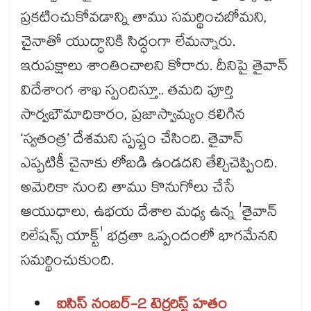
ప్రకటించుకోవడాన్ని తాము సమర్థించబోమని,
చైనాతో యుద్ధానికి సిద్ధంగా లేమన్నారు.
ఇరుపక్షాలు శాంతించాలని కోరారు. దీనిపై తైవాన్
విదేశాంగ శాఖ స్పందిస్తూ.. తమది పూర్తి
సార్వభౌమాధికారం, ప్రజాస్వామ్యం కలిగిన
‘స్వతంత్ర’ దేశమని స్పష్టం చేసింది. తైవాన్
ఎప్పటికీ చైనాకు లోబడి ఉండదని తేల్చిచెప్పింది.
అమెరికా నుంచి తాము కొనుగోలు చేసే
ఆయుధాలు, ఉభయ దేశాల మధ్య ఉన్న 'తైవాన్
రిలేషన్స్ యాక్ట్' భద్రతా ఒప్పందంలో భాగమేనని
సమర్థించుకుంది.
ఐసిస్ నంబర్-2 టెర్రరిస్ట్ హతం