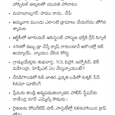
హాస్పిటల్ బిల్లులతో యువతి పోరాటం
మహబూబ్నగర్: పాము కాదు.. చేపే
అమ్మవారి ముందు ఎలాంటి డ్రామాలు చేయలేదు: జోగిని
శ్యామల
ఆర్టీసీలో జూనియర్ అసిస్టెంట్‌‌ పోస్టుల భర్తీకి గ్రీన్‌‌ సిగ్నల్
ATMలో డబ్బు డ్రా చేస్తే క్యాష్ రాకుండానే అకౌంట్లో కట్
అయ్యాయ్.. న్యాయం చేసిన కోర్టు
గ్రాడ్యుయేట్లకు శుభవార్త.. TCS, విప్రో, ఇన్ఫోసిస్, టెక్
మహీంద్రా, హెచ్సీఎల్ ఏం చేస్తున్నాయంటే?
నేరడిగొండలో సినీ జాతర..ప్రకృతి ఒడిలో విశ్వక్ సేన్
సినిమా షూటింగ్
ప్రేమకు తండ్రి అడ్డుపడుతున్నాడని పోలీస్ స్టేషన్⁪కు
రాజేంద్ర నగర్ ఎమ్మెల్యే కొడుకు !
రైతులకు కోపరేటివ్ షాక్..సొసైటీల్లో నిలిచిపోయిన క్రాప్