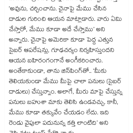
‘అవును, చర్చించాను. చైనాపై మేము చేసిన
దాడుల గురించి ఆయన మాట్లాడారు. వారు ఏమి
చేస్తారో, మేము కూడా అదే చేస్తాము’ అని
అన్నారు. చైనాపై అమెరికా కూడా పెద్ద ఎత్తున
సైబర్ ఆపరేషన్లు, గూఢచర్యం నిర్వహిస్తుందని
ఆయన బహిరంగంగానే అంగీకరించారు.
అంతేకాకుండా, తాను జిన్‌‌పింగ్‌‌తో.. ‘మీకు
తెలియకుండా మేము మీపై చాలా పనులు (సైబర్
దాడులు) చేస్తున్నాం. అలాగే, మీరు మాపై చేస్తున్న
పనులు బహుశా మాకు తెలిసి ఉండవచ్చు. కానీ,
మేము కూడా తక్కువేం చేయడం లేదు. ఇది
రెండు వైపులా పదునున్న కత్తి లాంటిది’ అని