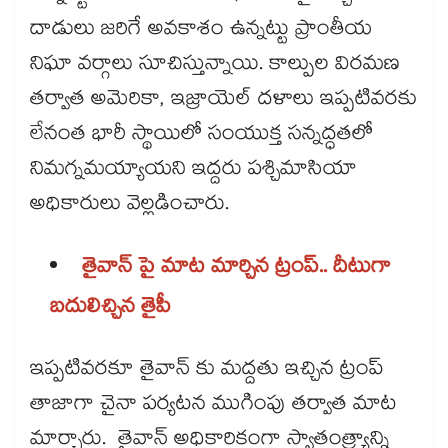
దాడులు జరిగే అవకాశం ఉన్నట్టు ప్రాంతీయ
నిఘా వర్గాలు సూచిస్తున్నాయి. కాల్పుల విరమణ
తర్వాత అమెరికా, ఇజ్రాయెల్ దళాలు ఇప్పటివరకు
లేనంత భారీ స్థాయిలో సంయుక్త సన్నద్ధతలో
నిమగ్నమయ్యాయని ఇద్దరు పశ్చిమాసియా
అధికారులు వెల్లడించారు.
తైవాన్ పై మాట మార్చిన ట్రంప్.. దీటుగా
బదులిచ్చిన తైపీ
ఇప్పటివరకూ తైవాన్ కు మద్దతు ఇచ్చిన ట్రంప్
తాజాగా చైనా పర్యటన ముగింపు తర్వాత మాట
మార్చారు. తైవాన్ అధికారికంగా స్వాతంత్ర్యాన్ని