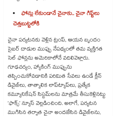
ఫోన్లు లేకుండానే చైనాకు.. చైనా గిఫ్ట్​లు
చెత్తబుట్టలోకి
చైనా పర్యటనకు వెళ్లిన ట్రంప్, ఆయన బృందం
సైబర్ దాడుల ముప్పు నేపథ్యంలో తమ వ్యక్తిగత
సెల్ ఫోన్లను అమెరికాలోనే వదిలివెళ్లారు.
గూఢచర్యం, హ్యాకింగ్ ముప్పును
తప్పించుకోవడానికి పరిమిత సేవలు ఉండే క్లీన్
డివైజ్‌‌లు, తాత్కాలిక లాప్‌‌ట్యాప్‌‌లు, ప్రత్యేక
కమ్యూనికేషన్ సిస్టమ్‌‌లను మాత్రమే తీసుకెళ్లినట్టు
‘ఫాక్స్’ న్యూస్ వెల్లడించింది. అలాగే, పర్యటన
ముగిసిన తర్వాత చైనా అందజేసిన డివైజ్‌‌లను,