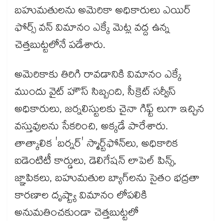
బహుమతులను అమెరికా అధికారులు ఎయిర్
ఫోర్స్ వన్ విమానం ఎక్కే మెట్ల వద్ద ఉన్న
చెత్తబుట్టలోనే పడేశారు.
అమెరికాకు తిరిగి రావడానికి విమానం ఎక్కే
ముందు వైట్ హౌస్ సిబ్బంది, సీక్రెట్ సర్వీస్
అధికారులు, జర్నలిస్టులకు చైనా గిఫ్ట్ లుగా ఇచ్చిన
వస్తువులను సేకరించి, అక్కడే పారేశారు.
తాత్కాలిక 'బర్నర్' స్మార్ట్‌‌ఫోన్‌‌లు, అధికారిక
ఐడెంటిటీ కార్డులు, డెలిగేషన్ లాపెల్ పిన్స్,
జ్ఞాపికలు, బహుమతుల బ్యాగ్‌‌లను సైతం భద్రతా
కారణాల దృష్ట్యా విమానం లోపలికి
అనుమతించకుండా చెత్తబుట్టలో