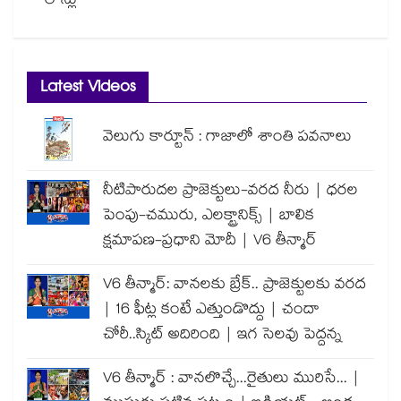
లోన్లు
Latest Videos
వెలుగు కార్టూన్ : గాజాలో శాంతి పవనాలు
నీటిపారుదల ప్రాజెక్టులు-వరద నీరు | ధరల
పెంపు-చమురు, ఎలక్ట్రానిక్స్ | బాలిక
క్షమాపణ-ప్రధాని మోదీ | V6 తీన్మార్
V6 తీన్మార్: వానలకు బ్రేక్.. ప్రాజెక్టులకు వరద
| 16 ఫీట్ల కంటే ఎత్తుండొద్దు | చందా
చోరీ..స్కిట్ అదిరింది | ఇగ సెలవు పెద్దన్న
V6 తీన్మార్ : వానలొచ్చే...రైతులు మురిసే... |