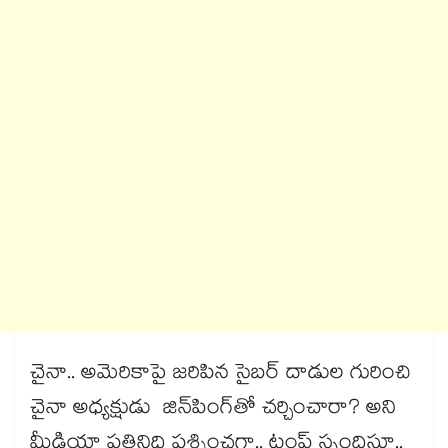
చైనా.. అమెరికాపై జరిపిన సైబర్ దాడుల గురించి
చైనా అధ్యక్షుడు జిన్‌‌పింగ్‌‌తో చర్చించారా? అని
మీడియా ప్రతినిధి ప్రశ్నించగా.. ట్రంప్ స్పందిస్తూ..