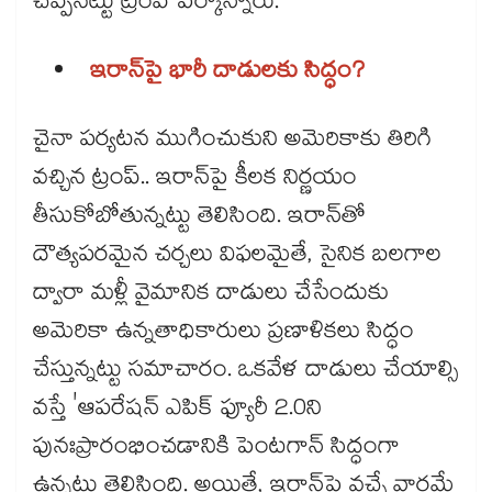
చెప్పినట్టు ట్రంప్ పేర్కొన్నారు.
ఇరాన్‌‌పై భారీ దాడులకు సిద్ధం?
చైనా పర్యటన ముగించుకుని అమెరికాకు తిరిగి
వచ్చిన ట్రంప్.. ఇరాన్‌‌పై కీలక నిర్ణయం
తీసుకోబోతున్నట్టు తెలిసింది. ఇరాన్​తో
దౌత్యపరమైన చర్చలు విఫలమైతే, సైనిక బలగాల
ద్వారా మళ్లీ వైమానిక దాడులు చేసేందుకు
అమెరికా ఉన్నతాధికారులు ప్రణాళికలు సిద్ధం
చేస్తున్నట్టు సమాచారం. ఒకవేళ దాడులు చేయాల్సి
వస్తే 'ఆపరేషన్ ఎపిక్ ఫ్యూరీ 2.0ని
పునఃప్రారంభించడానికి పెంటగాన్ సిద్ధంగా
ఉన్నట్టు తెలిసింది. అయితే, ఇరాన్​పై వచ్చే వారమే