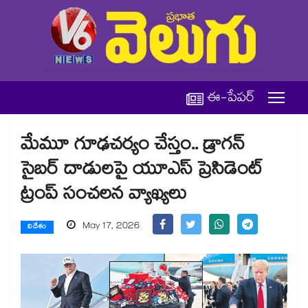
ఈ-పేపర్
మేమూ గూఢచర్యం చేస్తం.. డ్రాగన్
సైబర్ దాడులపై యూఎస్ ప్రెసిడెంట్
ట్రంప్ సంచలన వ్యాఖ్యలు
May 17, 2026
విదేశం