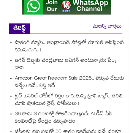
మరిన్ని వార్తలు
లేటెస్ట్
షాకింగ్ న్యూస్.. ఆండ్రాయిడ్ ఫోన్లలో గూగుల్ అసిస్టెంట్
కనుమరుగు !
జగన్ దెబ్బకు చంద్రబాబు అవిగన్ అంటున్నారు: పేర్ని
నాని
Amazon Great Freedom Sale 2026.. తక్కువ రేటుకు
వచ్చేవి ఇవే.. లిస్ట్ ఇదే !
ట్రైన్ జనరల్ బోగీలో రక్తం కారుతున్న ట్రాలీ బ్యాగ్.. తెరిచి
చూసి షాకయిన రైల్వే పోలీసులు !
36 కాదు 3 గంటల్లో తొలగించాల్సిందే: AI డీప్ ఫేక్
కంటెంట్‎పై కేంద్రం ఉక్కుపాదం
బీసీలకు చట్ట సభల్లో 50 శాతం రిజర్వేషన్లు వచ్చే వరకూ