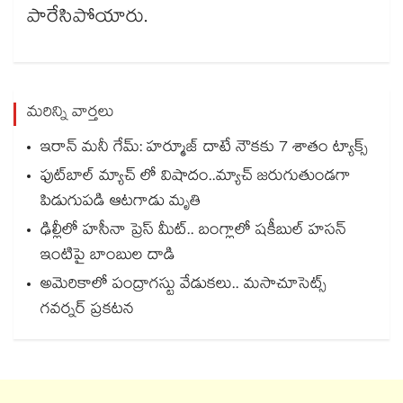
పారేసిపోయారు.
మరిన్ని వార్తలు
ఇరాన్ మనీ గేమ్: హర్మూజ్ దాటే నౌకకు 7 శాతం ట్యాక్స్
ఫుట్‌బాల్ మ్యాచ్ లో విషాదం..మ్యాచ్ జరుగుతుండగా
పిడుగుపడి ఆటగాడు మృతి
ఢిల్లీలో హసీనా ప్రెస్ మీట్.. బంగ్లాలో షకీబుల్ హసన్
ఇంటిపై బాంబుల దాడి
అమెరికాలో పంద్రాగస్టు వేడుకలు.. మసాచూసెట్స్
గవర్నర్ ప్రకటన