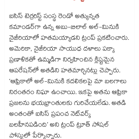
ఐసిస్ టెర్రరిస్ట్ సంస్థ రెండో అత్యున్నత
కమాండర్‌‌గా ఉన్న అబు-బిలాల్ అల్-మినుకి
నైజీరియాలో హతమయ్యాడని ట్రంప్ ప్రకటించారు.
అమెరికా, నైజీరియా సాయుధ దళాలు పక్కా
ప్రణాళికతో ఉమ్మడిగా నిర్వహించిన క్లిష్టమైన
ఆపరేషన్‌‌లో అతడిని హతమార్చినట్లు చెప్పారు.
‘ఆఫ్రికాలో అల్-మినుకి కదలికలపై మా బలగాలు
నిరంతరం నిఘా ఉంచాయి. ఇకపై అతను ఆఫ్రికా
ప్రజలను భయభ్రాంతులకు గురిచేయలేడు. అతడి
అంతంతో ఐసిస్ ప్రపంచ నెట్‌‌వర్క్
బలహీనపడింది’ అని ట్రంప్ ట్రూత్ సోషల్
పోస్టులో పేర్కొన్నారు.