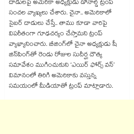
దాడులపై అమెరికా అధ్యక్షుడు డొనాల్డ్​ ట్రంప్​
సంచల వ్యాఖ్యలు చేశారు. చైనా.. అమెరికాలో
సైబర్​ దాడులు చేస్తే.. తాము కూడా వారిపై
విపరీతంగా గూఢచర్యం చేస్తామని ట్రంప్
వ్యాఖ్యానించారు. బీజింగ్‌‌లో చైనా అధ్యక్షుడు షీ
జిన్‌‌పింగ్‌‌తో రెండు రోజుల సుదీర్ఘ దౌత్య
సమావేశం ముగించుకుని ‘ఎయిర్ ఫోర్స్ వన్’
విమానంలో తిరిగి అమెరికాకు వస్తున్న
సమయంలో మీడియాతో ట్రంప్ మాట్లాడారు.